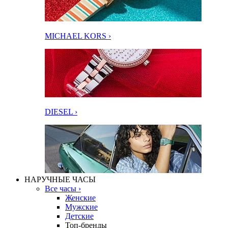
MICHAEL KORS ›
DIESEL ›
НАРУЧНЫЕ ЧАСЫ
Все часы ›
Женские
Мужские
Детские
Топ-бренды