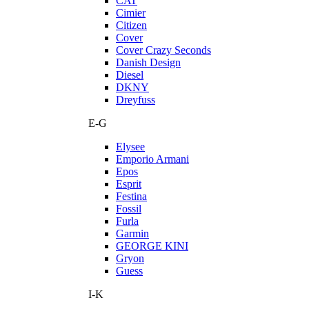
CAT
Cimier
Citizen
Cover
Cover Crazy Seconds
Danish Design
Diesel
DKNY
Dreyfuss
E-G
Elysee
Emporio Armani
Epos
Esprit
Festina
Fossil
Furla
Garmin
GEORGE KINI
Gryon
Guess
I-K