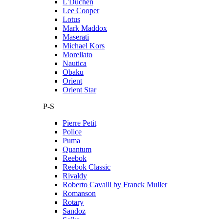
L'Duchen
Lee Cooper
Lotus
Mark Maddox
Maserati
Michael Kors
Morellato
Nautica
Obaku
Orient
Orient Star
P-S
Pierre Petit
Police
Puma
Quantum
Reebok
Reebok Classic
Rivaldy
Roberto Cavalli by Franck Muller
Romanson
Rotary
Sandoz