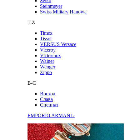
Seiko
Steinmeyer
Swiss Military Hanowa
T-Z
Timex
Tissot
VERSUS Versace
Viceroy
Victorinox
Wainer
Wenger
Zippo
В-С
Восход
Слава
Спецназ
EMPORIO ARMANI ›