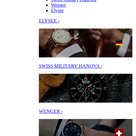
Wenger
Elysee
ELYSEE ›
SWISS MILITARY HANOVA ›
WENGER ›