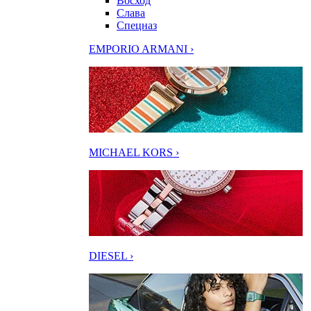
Восход
Слава
Спецназ
EMPORIO ARMANI ›
MICHAEL KORS ›
DIESEL ›