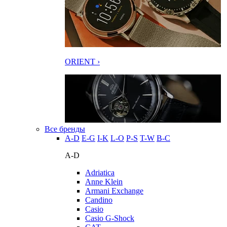
ORIENT ›
Все бренды
A-D
E-G
I-K
L-O
P-S
T-W
В-С
A-D
Adriatica
Anne Klein
Armani Exchange
Candino
Casio
Casio G-Shock