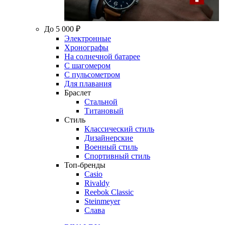
До 5 000 ₽
Электронные
Хронографы
На солнечной батарее
С шагомером
С пульсометром
Для плавания
Браслет
Стальной
Титановый
Стиль
Классический стиль
Дизайнерские
Военный стиль
Спортивный стиль
Топ-бренды
Casio
Rivaldy
Reebok Classic
Steinmeyer
Слава