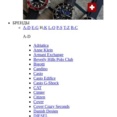
БРЕНДЫ
A-D
E-G
H
-K
L-O
P-S
T-Z
В-С
A-D
Adriatica
Anne Klein
Armani Exchange
Beverly Hills Polo Club
Bigotti
Candino
Casio
Casio Edifice
Casio G-Shock
CAT
Cimier
Citizen
Cover
Cover Crazy Seconds
Danish Design
DIESEL