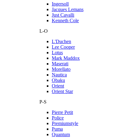
Ingersoll
Jacques Lemans
Just Cavalli
Kenneth Cole
L-O
L'Duchen
Lee Cooper
Lotus
Mark Maddox
Maserati
Morellato
Nautica
Obaku
Orient
Orient Star
P-S
Pierre Petit
Police
Premiumstyle
Puma
Quantum