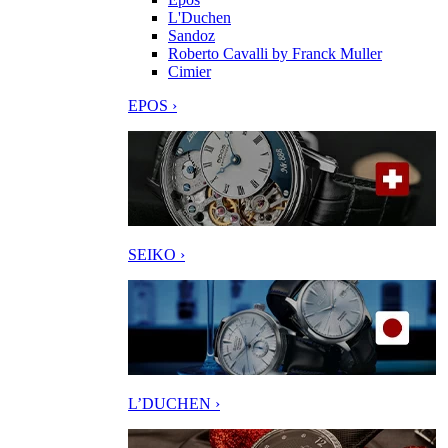
L'Duchen
Sandoz
Roberto Cavalli by Franck Muller
Cimier
EPOS ›
SEIKO ›
L’DUCHEN ›