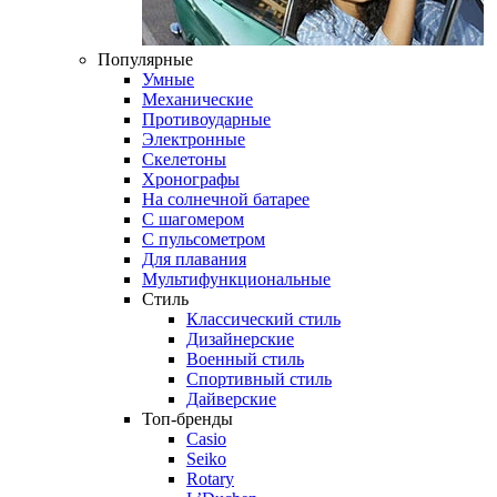
Популярные
Умные
Механические
Противоударные
Электронные
Скелетоны
Хронографы
На солнечной батарее
С шагомером
С пульсометром
Для плавания
Мультифункциональные
Стиль
Классический стиль
Дизайнерские
Военный стиль
Спортивный стиль
Дайверские
Топ-бренды
Casio
Seiko
Rotary