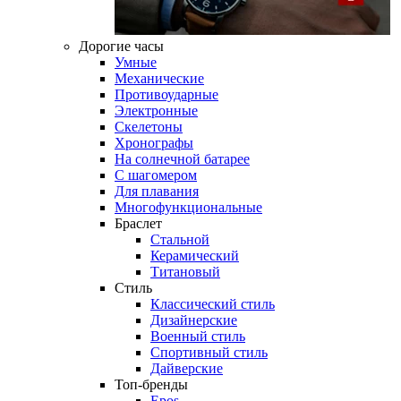
Дорогие часы
Умные
Механические
Противоударные
Электронные
Скелетоны
Хронографы
На солнечной батарее
С шагомером
Для плавания
Многофункциональные
Браслет
Стальной
Керамический
Титановый
Стиль
Классический стиль
Дизайнерские
Военный стиль
Спортивный стиль
Дайверские
Топ-бренды
Epos