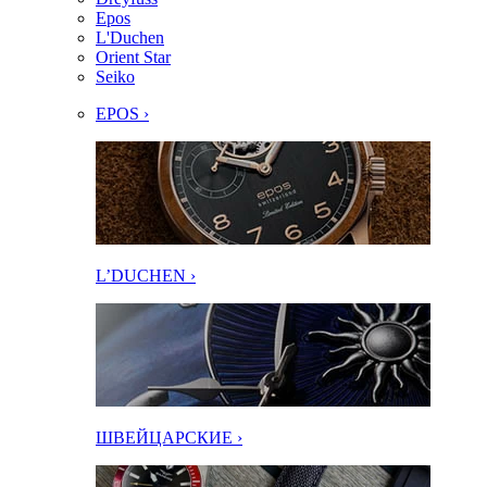
Epos
L'Duchen
Orient Star
Seiko
EPOS ›
L’DUCHEN ›
ШВЕЙЦАРСКИЕ ›