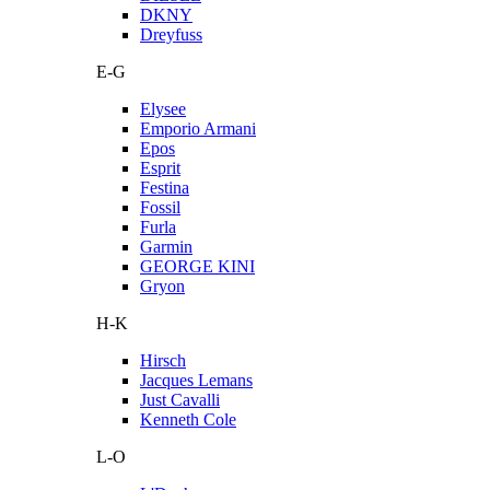
DKNY
Dreyfuss
E-G
Elysee
Emporio Armani
Epos
Esprit
Festina
Fossil
Furla
Garmin
GEORGE KINI
Gryon
H-K
Hirsch
Jacques Lemans
Just Cavalli
Kenneth Cole
L-O