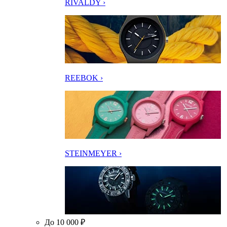
RIVALDY ›
REEBOK ›
STEINMEYER ›
До 10 000 ₽