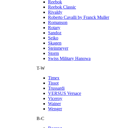
Reebok
Reebok Classic
Rivaldy
Roberto Cavalli by Franck Muller
Romanson
Rotary
Sandoz
Seiko
Skagen
Steinmeyer
Storm
Swiss Military Hanowa
T-W
Timex
Tissot
Trussardi
VERSUS Versace
Viceroy
Wainer
Wenger
В-С