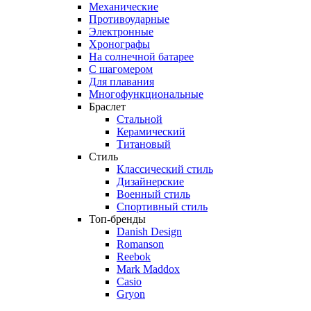
Механические
Противоударные
Электронные
Хронографы
На солнечной батарее
С шагомером
Для плавания
Многофункциональные
Браслет
Стальной
Керамический
Титановый
Стиль
Классический стиль
Дизайнерские
Военный стиль
Спортивный стиль
Топ-бренды
Danish Design
Romanson
Reebok
Mark Maddox
Casio
Gryon