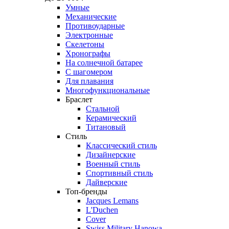
Умные
Механические
Противоударные
Электронные
Скелетоны
Хронографы
На солнечной батарее
С шагомером
Для плавания
Многофункциональные
Браслет
Стальной
Керамический
Титановый
Стиль
Классический стиль
Дизайнерские
Военный стиль
Спортивный стиль
Дайверские
Топ-бренды
Jacques Lemans
L'Duchen
Cover
Swiss Military Hanowa