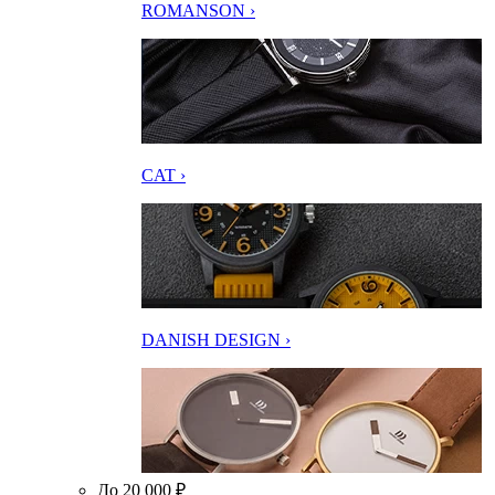
ROMANSON ›
CAT ›
DANISH DESIGN ›
До 20 000 ₽