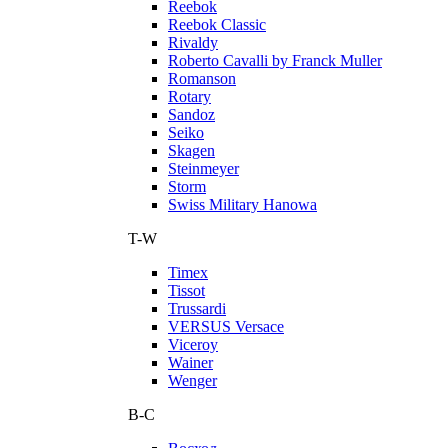
Reebok
Reebok Classic
Rivaldy
Roberto Cavalli by Franck Muller
Romanson
Rotary
Sandoz
Seiko
Skagen
Steinmeyer
Storm
Swiss Military Hanowa
T-W
Timex
Tissot
Trussardi
VERSUS Versace
Viceroy
Wainer
Wenger
В-С