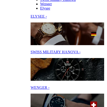
Wenger
Elysee
ELYSEE ›
SWISS MILITARY HANOVA ›
WENGER ›