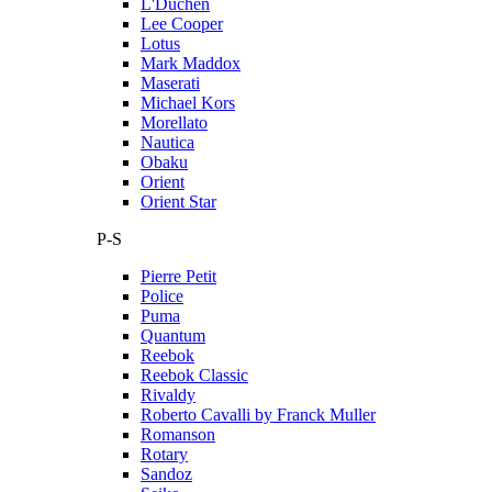
L'Duchen
Lee Cooper
Lotus
Mark Maddox
Maserati
Michael Kors
Morellato
Nautica
Obaku
Orient
Orient Star
P-S
Pierre Petit
Police
Puma
Quantum
Reebok
Reebok Classic
Rivaldy
Roberto Cavalli by Franck Muller
Romanson
Rotary
Sandoz