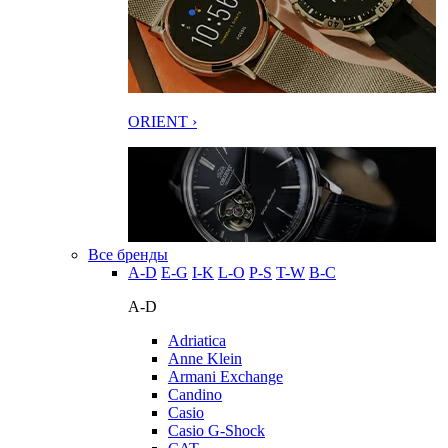
ORIENT ›
Все бренды
A-D
E-G
I-K
L-O
P-S
T-W
В-С
A-D
Adriatica
Anne Klein
Armani Exchange
Candino
Casio
Casio G-Shock