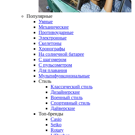
Популярные
Умные
Механические
Противоударные
Электронные
Скелетоны
Хронографы
На солнечной батарее
С шагомером
С пульсометром
Для плавания
Мультифункциональные
Стиль
Классический стиль
Дизайнерские
Военный стиль
Спортивный стиль
Дайверские
Топ-бренды
Casio
Seiko
Rotary