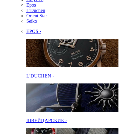
Epos
L'Duchen
Orient Star
Seiko
EPOS ›
L’DUCHEN ›
ШВЕЙЦАРСКИЕ ›