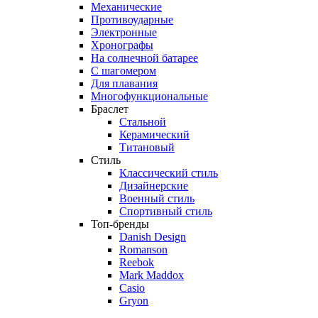
Механические
Противоударные
Электронные
Хронографы
На солнечной батарее
С шагомером
Для плавания
Многофункциональные
Браслет
Стальной
Керамический
Титановый
Стиль
Классический стиль
Дизайнерские
Военный стиль
Спортивный стиль
Топ-бренды
Danish Design
Romanson
Reebok
Mark Maddox
Casio
Gryon