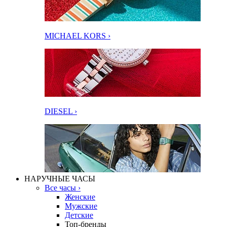
MICHAEL KORS ›
DIESEL ›
НАРУЧНЫЕ ЧАСЫ
Все часы ›
Женские
Мужские
Детские
Топ-бренды