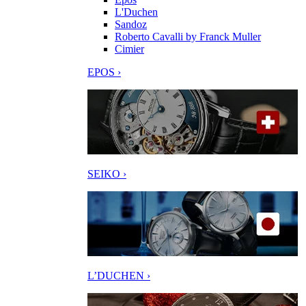
L'Duchen
Sandoz
Roberto Cavalli by Franck Muller
Cimier
EPOS ›
SEIKO ›
L’DUCHEN ›