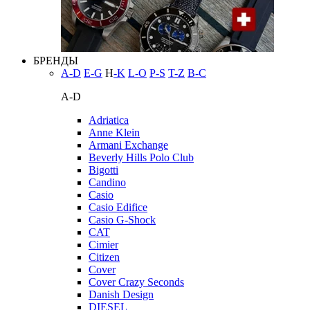
БРЕНДЫ
A-D
E-G
H
-K
L-O
P-S
T-Z
В-С
A-D
Adriatica
Anne Klein
Armani Exchange
Beverly Hills Polo Club
Bigotti
Candino
Casio
Casio Edifice
Casio G-Shock
CAT
Cimier
Citizen
Cover
Cover Crazy Seconds
Danish Design
DIESEL