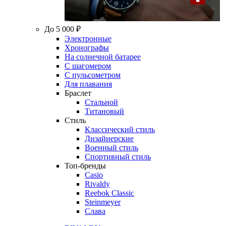
До 5 000 ₽
Электронные
Хронографы
На солнечной батарее
С шагомером
С пульсометром
Для плавания
Браслет
Стальной
Титановый
Стиль
Классический стиль
Дизайнерские
Военный стиль
Спортивный стиль
Топ-бренды
Casio
Rivaldy
Reebok Classic
Steinmeyer
Слава