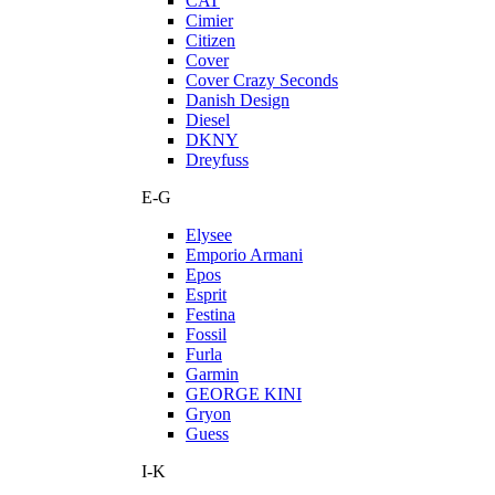
CAT
Cimier
Citizen
Cover
Cover Crazy Seconds
Danish Design
Diesel
DKNY
Dreyfuss
E-G
Elysee
Emporio Armani
Epos
Esprit
Festina
Fossil
Furla
Garmin
GEORGE KINI
Gryon
Guess
I-K