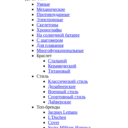
Умные
Механические
Противоударные
Электронные
Скелетоны
Хронографы
На солнечной батарее
С шагомером
Для плавания
Многофункциональные
Браслет
Стальной
Керамический
Титановый
Стиль
Классический стиль
Дизайнерские
Военный стиль
Спортивный стиль
Дайверские
Топ-бренды
Jacques Lemans
L'Duchen
Cover
Swiss Military Hanowa