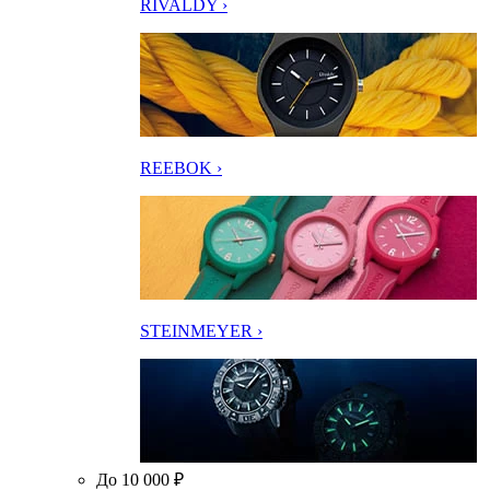
RIVALDY ›
REEBOK ›
STEINMEYER ›
До 10 000 ₽