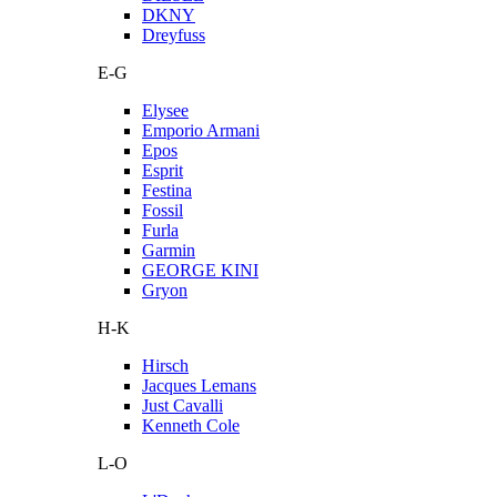
DKNY
Dreyfuss
E-G
Elysee
Emporio Armani
Epos
Esprit
Festina
Fossil
Furla
Garmin
GEORGE KINI
Gryon
H-K
Hirsch
Jacques Lemans
Just Cavalli
Kenneth Cole
L-O