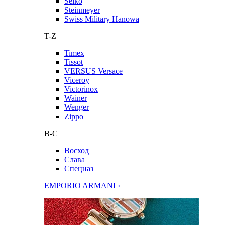
Seiko
Steinmeyer
Swiss Military Hanowa
T-Z
Timex
Tissot
VERSUS Versace
Viceroy
Victorinox
Wainer
Wenger
Zippo
В-С
Восход
Слава
Спецназ
EMPORIO ARMANI ›