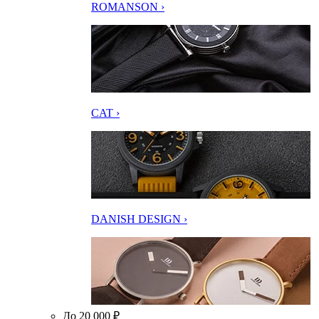
ROMANSON ›
CAT ›
DANISH DESIGN ›
До 20 000 ₽