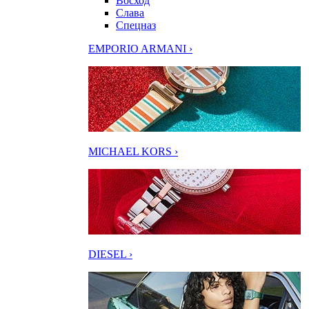
Восход
Слава
Спецназ
EMPORIO ARMANI ›
MICHAEL KORS ›
DIESEL ›