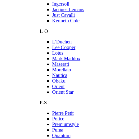
Ingersoll
Jacques Lemans
Just Cavalli
Kenneth Cole
L-O
L'Duchen
Lee Cooper
Lotus
Mark Maddox
Maserati
Morellato
Nautica
Obaku
Orient
Orient Star
P-S
Pierre Petit
Police
Premiumstyle
Puma
Quantum