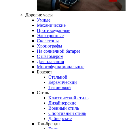
Дорогие часы
Умные
Механические
Противоударные
Электронные
Скелетоны
Хронографы
На солнечной батарее
С шагомером
Для плавания
Многофункциональные
Браслет
Стальной
Керамический
Титановый
Стиль
Классический стиль
Дизайнерские
Военный стиль
Спортивный стиль
Дайверские
Топ-бренды
Epos