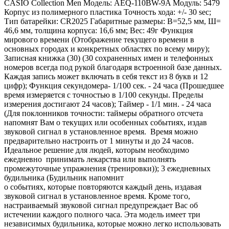
CASIO Collection Men Модель: AEQ-110BW-9A Модуль: 5479
Корпус из полимерного пластика Точность хода: +/- 30 sec;
Тип батарейки: CR2025 Габаритные размеры: В=52,5 мм, Ш=
46,6 мм, толщина корпуса: 16,6 мм; Вес: 49г Функция
мирового времени (Отображение текущего времени в
основных городах и конкретных областях по всему миру);
Записная книжка (30) (30 сохраненных имен и телефонных
номеров всегда под рукой благодаря встроенной базе данных.
Каждая запись может включать в себя текст из 8 букв и 12
цифр); Функция секундомера- 1/100 сек. - 24 часа (Прошедшее
время измеряется с точностью в 1/100 секунды. Пределы
измерения достигают 24 часов); Таймер - 1/1 мин. - 24 часа
(Для поклонников точности: таймеры обратного отсчета
напомнят Вам о текущих или особенных событиях, издав
звуковой сигнал в установленное время. Время можно
предварительно настроить от 1 минуты и до 24 часов.
Идеальное решение для людей, которым необходимо
ежедневно принимать лекарства или выполнять
промежуточные упражнения (тренировки)); 3 ежедневных
будильника (Будильник напомнит
о событиях, которые повторяются каждый день, издавая
звуковой сигнал в установленное время. Кроме того,
настраиваемый звуковой сигнал предупреждает Вас об
истечении каждого полного часа. Эта модель имеет три
независимых будильника, которые можно легко использовать