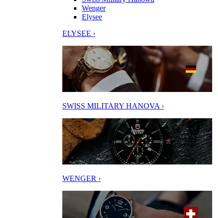
Wenger
Elysee
ELYSEE ›
SWISS MILITARY HANOVA ›
WENGER ›