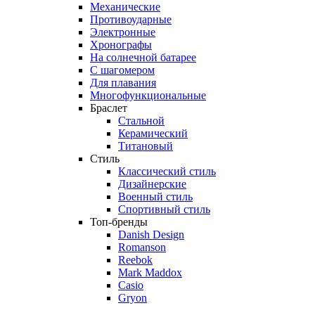
Механические
Противоударные
Электронные
Хронографы
На солнечной батарее
С шагомером
Для плавания
Многофункциональные
Браслет
Стальной
Керамический
Титановый
Стиль
Классический стиль
Дизайнерские
Военный стиль
Спортивный стиль
Топ-бренды
Danish Design
Romanson
Reebok
Mark Maddox
Casio
Gryon