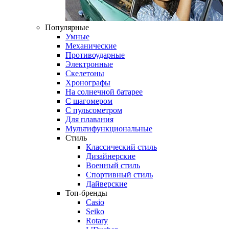
Популярные
Умные
Механические
Противоударные
Электронные
Скелетоны
Хронографы
На солнечной батарее
С шагомером
С пульсометром
Для плавания
Мультифункциональные
Стиль
Классический стиль
Дизайнерские
Военный стиль
Спортивный стиль
Дайверские
Топ-бренды
Casio
Seiko
Rotary