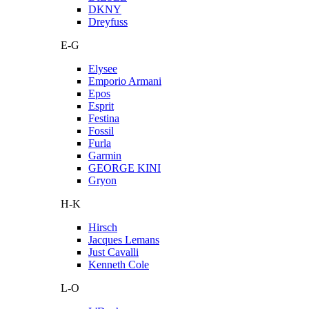
DKNY
Dreyfuss
E-G
Elysee
Emporio Armani
Epos
Esprit
Festina
Fossil
Furla
Garmin
GEORGE KINI
Gryon
H-K
Hirsch
Jacques Lemans
Just Cavalli
Kenneth Cole
L-O