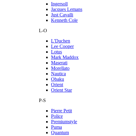
Ingersoll
Jacques Lemans
Just Cavalli
Kenneth Cole
L-O
L'Duchen
Lee Cooper
Lotus
Mark Maddox
Maserati
Morellato
Nautica
Obaku
Orient
Orient Star
P-S
Pierre Petit
Police
Premiumstyle
Puma
Quantum