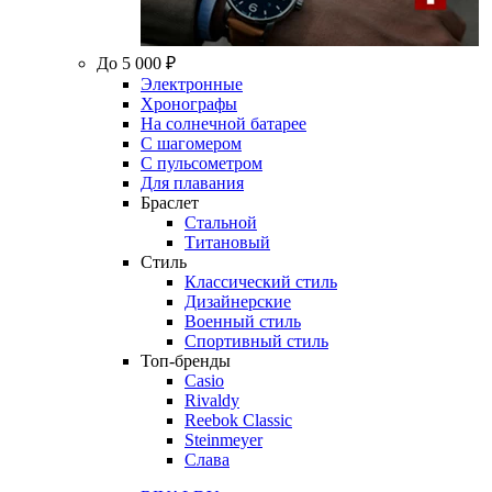
До 5 000 ₽
Электронные
Хронографы
На солнечной батарее
С шагомером
С пульсометром
Для плавания
Браслет
Стальной
Титановый
Стиль
Классический стиль
Дизайнерские
Военный стиль
Спортивный стиль
Топ-бренды
Casio
Rivaldy
Reebok Classic
Steinmeyer
Слава