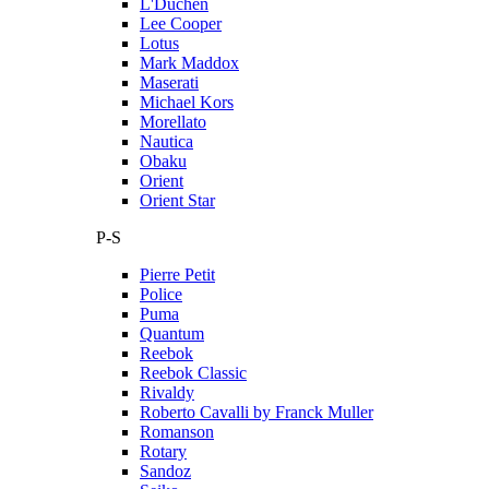
L'Duchen
Lee Cooper
Lotus
Mark Maddox
Maserati
Michael Kors
Morellato
Nautica
Obaku
Orient
Orient Star
P-S
Pierre Petit
Police
Puma
Quantum
Reebok
Reebok Classic
Rivaldy
Roberto Cavalli by Franck Muller
Romanson
Rotary
Sandoz