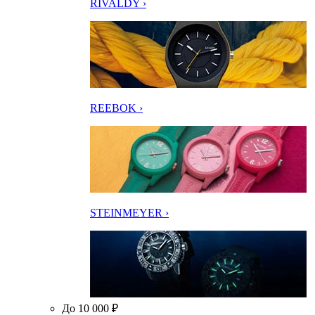
RIVALDY ›
REEBOK ›
STEINMEYER ›
До 10 000 ₽