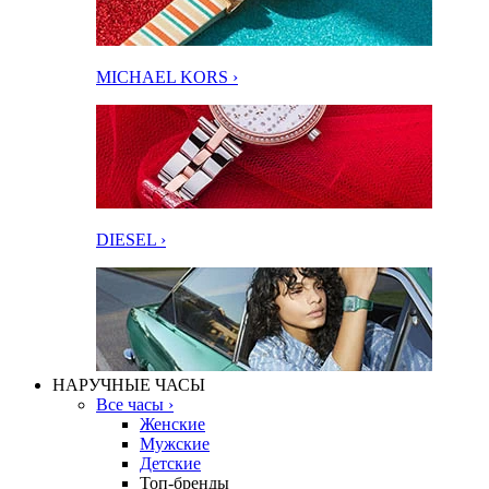
MICHAEL KORS ›
DIESEL ›
НАРУЧНЫЕ ЧАСЫ
Все часы ›
Женские
Мужские
Детские
Топ-бренды