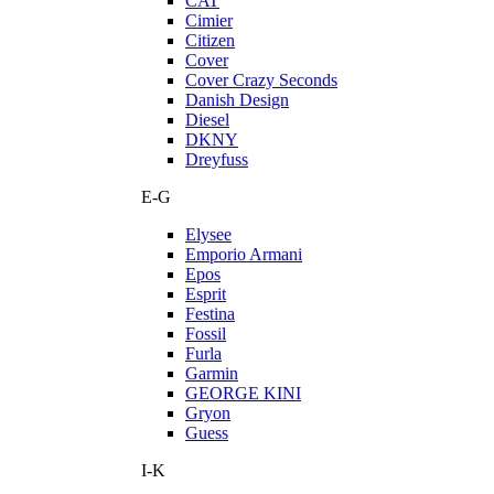
CAT
Cimier
Citizen
Cover
Cover Crazy Seconds
Danish Design
Diesel
DKNY
Dreyfuss
E-G
Elysee
Emporio Armani
Epos
Esprit
Festina
Fossil
Furla
Garmin
GEORGE KINI
Gryon
Guess
I-K