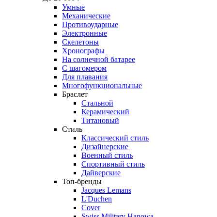
Умные
Механические
Противоударные
Электронные
Скелетоны
Хронографы
На солнечной батарее
С шагомером
Для плавания
Многофункциональные
Браслет
Стальной
Керамический
Титановый
Стиль
Классический стиль
Дизайнерские
Военный стиль
Спортивный стиль
Дайверские
Топ-бренды
Jacques Lemans
L'Duchen
Cover
Swiss Military Hanowa