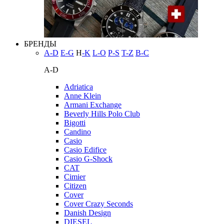
БРЕНДЫ
A-D
E-G
H
-K
L-O
P-S
T-Z
В-С
A-D
Adriatica
Anne Klein
Armani Exchange
Beverly Hills Polo Club
Bigotti
Candino
Casio
Casio Edifice
Casio G-Shock
CAT
Cimier
Citizen
Cover
Cover Crazy Seconds
Danish Design
DIESEL