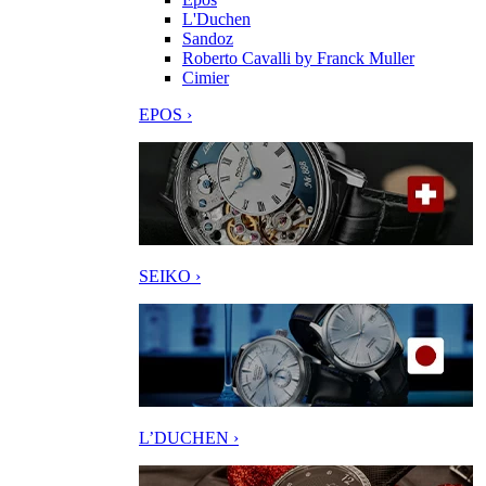
L'Duchen
Sandoz
Roberto Cavalli by Franck Muller
Cimier
EPOS ›
SEIKO ›
L’DUCHEN ›