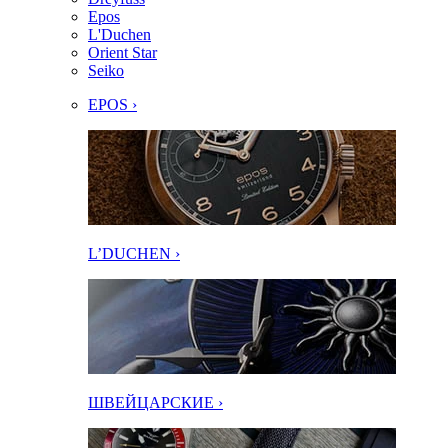
Epos
L'Duchen
Orient Star
Seiko
EPOS ›
L’DUCHEN ›
ШВЕЙЦАРСКИЕ ›