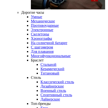
Дорогие часы
Умные
Механические
Противоударные
Электронные
Скелетоны
Хронографы
На солнечной батарее
С шагомером
Для плавания
Многофункциональные
Браслет
Стальной
Керамический
Титановый
Стиль
Классический стиль
Дизайнерские
Военный стиль
Спортивный стиль
Дайверские
Топ-бренды
Epos