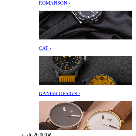
ROMANSON ›
CAT ›
DANISH DESIGN ›
До 20 000 ₽