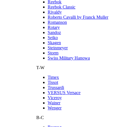
Reebok
Reebok Classic
Rivaldy
Roberto Cavalli by Franck Muller
Romanson
Rotary
Sandoz
Seiko
Skagen
Steinmeyer
Storm
Swiss Military Hanowa
T-W
Timex
Tissot
Trussardi
VERSUS Versace
Viceroy
Wainer
Wenger
В-С