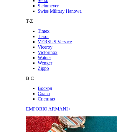
Seiko
Steinmeyer
Swiss Military Hanowa
T-Z
Timex
Tissot
VERSUS Versace
Viceroy
Victorinox
Wainer
Wenger
Zippo
В-С
Восход
Слава
Спецназ
EMPORIO ARMANI ›