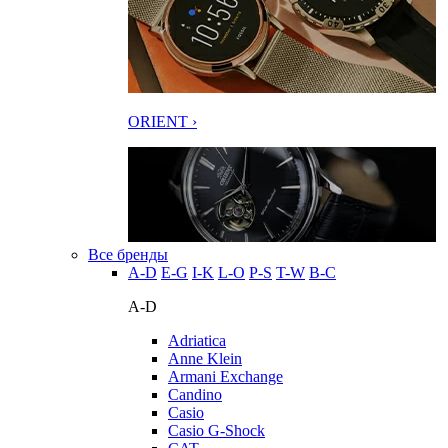
ORIENT ›
Все бренды
A-D
E-G
I-K
L-O
P-S
T-W
В-С
A-D
Adriatica
Anne Klein
Armani Exchange
Candino
Casio
Casio G-Shock