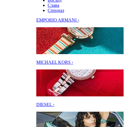
Восход
Слава
Спецназ
EMPORIO ARMANI ›
MICHAEL KORS ›
DIESEL ›