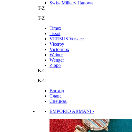
Swiss Military Hanowa
T-Z
T-Z
Timex
Tissot
VERSUS Versace
Viceroy
Victorinox
Wainer
Wenger
Zippo
В-С
В-С
Восход
Слава
Спецназ
EMPORIO ARMANI ›