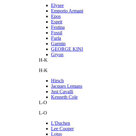
Elysee
Emporio Armani
Epos
Esprit
Festina
Fossil
Furla
Garmin
GEORGE KINI
Gryon
H-K
H-K
Hirsch
Jacques Lemans
Just Cavalli
Kenneth Cole
L-O
L-O
L'Duchen
Lee Cooper
Lotus