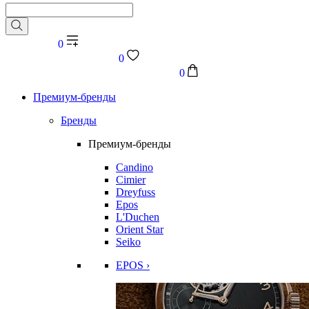
0
0
0
Премиум-бренды
Бренды
Премиум-бренды
Candino
Cimier
Dreyfuss
Epos
L'Duchen
Orient Star
Seiko
EPOS ›