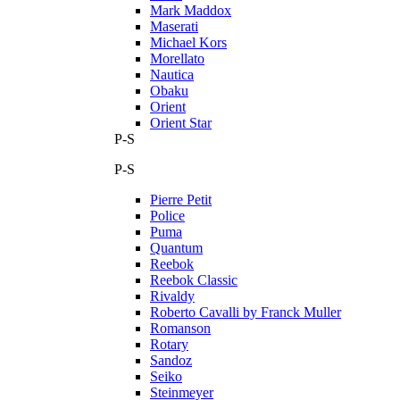
Mark Maddox
Maserati
Michael Kors
Morellato
Nautica
Obaku
Orient
Orient Star
P-S
P-S
Pierre Petit
Police
Puma
Quantum
Reebok
Reebok Classic
Rivaldy
Roberto Cavalli by Franck Muller
Romanson
Rotary
Sandoz
Seiko
Steinmeyer