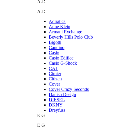
A-D
A-D
Adriatica
Anne Klein
Armani Exchange
Beverly Hills Polo Club
Bigotti
Candino
Casio
Casio Edifice
Casio G-Shock
CAT
Cimier
Citizen
Cover
Cover Crazy Seconds
Danish Design
DIESEL
DKNY
Dreyfuss
E-G
E-G