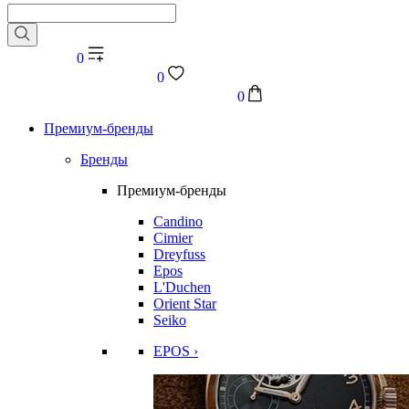
0
0
0
Премиум-бренды
Бренды
Премиум-бренды
Candino
Cimier
Dreyfuss
Epos
L'Duchen
Orient Star
Seiko
EPOS ›