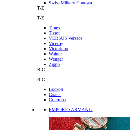
Swiss Military Hanowa
T-Z
T-Z
Timex
Tissot
VERSUS Versace
Viceroy
Victorinox
Wainer
Wenger
Zippo
В-С
В-С
Восход
Слава
Спецназ
EMPORIO ARMANI ›