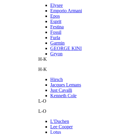
Elysee
Emporio Armani
Epos
Esprit
Festina
Fossil
Furla
Garmin
GEORGE KINI
Gryon
H-K
H-K
Hirsch
Jacques Lemans
Just Cavalli
Kenneth Cole
L-O
L-O
L'Duchen
Lee Cooper
Lotus