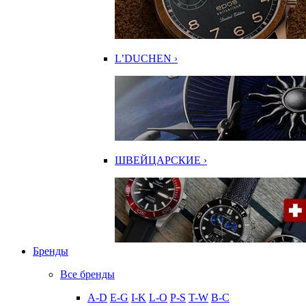
L’DUCHEN ›
ШВЕЙЦАРСКИЕ ›
Бренды
Все бренды
A-D
E-G
I-K
L-O
P-S
T-W
В-С