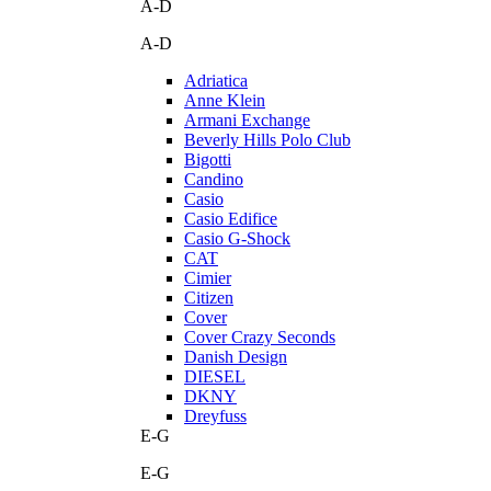
A-D
A-D
Adriatica
Anne Klein
Armani Exchange
Beverly Hills Polo Club
Bigotti
Candino
Casio
Casio Edifice
Casio G-Shock
CAT
Cimier
Citizen
Cover
Cover Crazy Seconds
Danish Design
DIESEL
DKNY
Dreyfuss
E-G
E-G