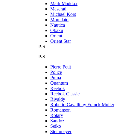
Mark Maddox
Maserati
Michael Kors
Morellato
Nautica
Obaku
Orient
Orient Star
P-S
P-S
Pierre Petit
Police
Puma
Quantum
Reebok
Reebok Classic
Rivaldy
Roberto Cavalli by Franck Muller
Romanson
Rotary
Sandoz
Seiko
Steinmeyer