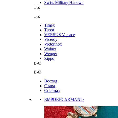
Swiss Military Hanowa
T-Z
T-Z
Timex
Tissot
VERSUS Versace
Viceroy
Victorinox
Wainer
Wenger
Zippo
В-С
В-С
Восход
Слава
Спецназ
EMPORIO ARMANI ›