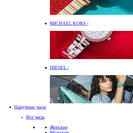
MICHAEL KORS ›
DIESEL ›
Наручные часы
Все часы
Женские
Мужские