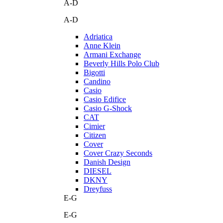
A-D
A-D
Adriatica
Anne Klein
Armani Exchange
Beverly Hills Polo Club
Bigotti
Candino
Casio
Casio Edifice
Casio G-Shock
CAT
Cimier
Citizen
Cover
Cover Crazy Seconds
Danish Design
DIESEL
DKNY
Dreyfuss
E-G
E-G