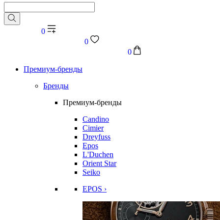
0
0
0
Премиум-бренды
Бренды
Премиум-бренды
Candino
Cimier
Dreyfuss
Epos
L'Duchen
Orient Star
Seiko
EPOS ›