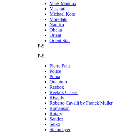
Mark Maddox
Maserati
Michael Kors
Morellato
Nautica
Obaku
Orient
Orient Star
P-S
P-S
Pierre Petit
Police
Puma
Quantum
Reebok
Reebok Classic
Rivaldy
Roberto Cavalli by Franck Muller
Romanson
Rotary
Sandoz
Seiko
Steinmeyer