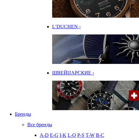
L’DUCHEN ›
ШВЕЙЦАРСКИЕ ›
Бренды
Все бренды
A-D
E-G
I-K
L-O
P-S
T-W
В-С