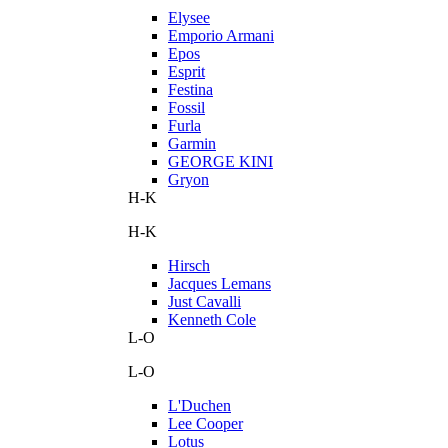
Elysee
Emporio Armani
Epos
Esprit
Festina
Fossil
Furla
Garmin
GEORGE KINI
Gryon
H-K
H-K
Hirsch
Jacques Lemans
Just Cavalli
Kenneth Cole
L-O
L-O
L'Duchen
Lee Cooper
Lotus