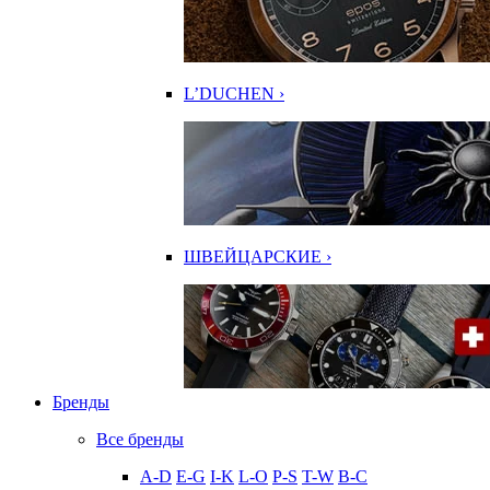
L’DUCHEN ›
ШВЕЙЦАРСКИЕ ›
Бренды
Все бренды
A-D
E-G
I-K
L-O
P-S
T-W
В-С