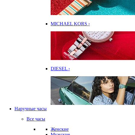
MICHAEL KORS ›
DIESEL ›
Наручные часы
Все часы
Женские
Мужские