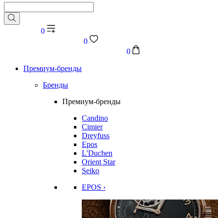
0
0
0
Премиум-бренды
Бренды
Премиум-бренды
Candino
Cimier
Dreyfuss
Epos
L'Duchen
Orient Star
Seiko
EPOS ›