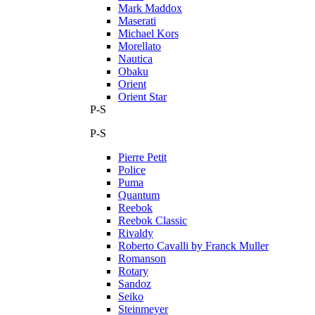
Mark Maddox
Maserati
Michael Kors
Morellato
Nautica
Obaku
Orient
Orient Star
P-S
P-S
Pierre Petit
Police
Puma
Quantum
Reebok
Reebok Classic
Rivaldy
Roberto Cavalli by Franck Muller
Romanson
Rotary
Sandoz
Seiko
Steinmeyer