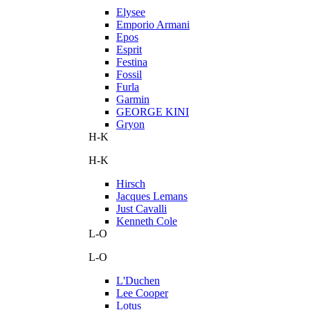
Elysee
Emporio Armani
Epos
Esprit
Festina
Fossil
Furla
Garmin
GEORGE KINI
Gryon
H-K
H-K
Hirsch
Jacques Lemans
Just Cavalli
Kenneth Cole
L-O
L-O
L'Duchen
Lee Cooper
Lotus