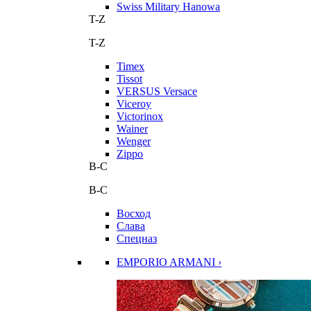
Swiss Military Hanowa
T-Z
T-Z
Timex
Tissot
VERSUS Versace
Viceroy
Victorinox
Wainer
Wenger
Zippo
В-С
В-С
Восход
Слава
Спецназ
EMPORIO ARMANI ›