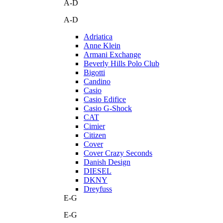
A-D
A-D
Adriatica
Anne Klein
Armani Exchange
Beverly Hills Polo Club
Bigotti
Candino
Casio
Casio Edifice
Casio G-Shock
CAT
Cimier
Citizen
Cover
Cover Crazy Seconds
Danish Design
DIESEL
DKNY
Dreyfuss
E-G
E-G