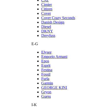
CAT
Cimier
Citizen
Cover
Cover Crazy Seconds
Danish Design
Diesel
DKNY
Dreyfuss
E-G
Elysee
Emporio Armani
Epos
Esprit
Festina
Fossil
Furla
Garmin
GEORGE KINI
Gryon
Guess
I-K