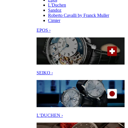
L'Duchen
Sandoz
Roberto Cavalli by Franck Muller
Cimier
EPOS ›
SEIKO ›
L’DUCHEN ›