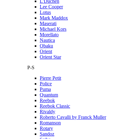
L'Duchen
Lee Cooper
Lotus
Mark Maddox
Maserati
Michael Kors
Morellato
Nautica
Obaku
Orient
Orient Star
P-S
Pierre Petit
Police
Puma
Quantum
Reebok
Reebok Classic
Rivaldy
Roberto Cavalli by Franck Muller
Romanson
Rotary
Sandoz