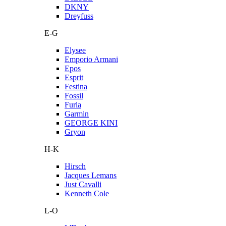
DKNY
Dreyfuss
E-G
Elysee
Emporio Armani
Epos
Esprit
Festina
Fossil
Furla
Garmin
GEORGE KINI
Gryon
H-K
Hirsch
Jacques Lemans
Just Cavalli
Kenneth Cole
L-O