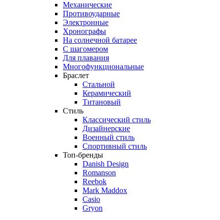
Механические
Противоударные
Электронные
Хронографы
На солнечной батарее
С шагомером
Для плавания
Многофункциональные
Браслет
Стальной
Керамический
Титановый
Стиль
Классический стиль
Дизайнерские
Военный стиль
Спортивный стиль
Топ-бренды
Danish Design
Romanson
Reebok
Mark Maddox
Casio
Gryon