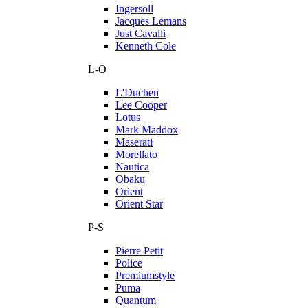
Ingersoll
Jacques Lemans
Just Cavalli
Kenneth Cole
L-O
L'Duchen
Lee Cooper
Lotus
Mark Maddox
Maserati
Morellato
Nautica
Obaku
Orient
Orient Star
P-S
Pierre Petit
Police
Premiumstyle
Puma
Quantum