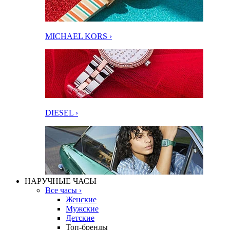
MICHAEL KORS ›
DIESEL ›
НАРУЧНЫЕ ЧАСЫ
Все часы ›
Женские
Мужские
Детские
Топ-бренды