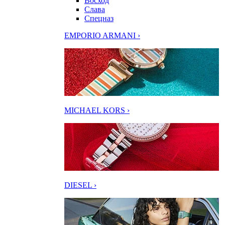
Восход
Слава
Спецназ
EMPORIO ARMANI ›
MICHAEL KORS ›
DIESEL ›