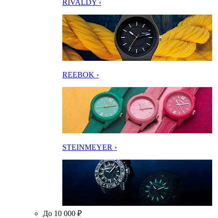
RIVALDY ›
REEBOK ›
STEINMEYER ›
До 10 000 ₽