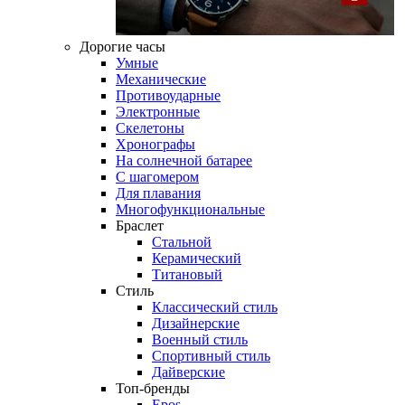
Дорогие часы
Умные
Механические
Противоударные
Электронные
Скелетоны
Хронографы
На солнечной батарее
С шагомером
Для плавания
Многофункциональные
Браслет
Стальной
Керамический
Титановый
Стиль
Классический стиль
Дизайнерские
Военный стиль
Спортивный стиль
Дайверские
Топ-бренды
Epos