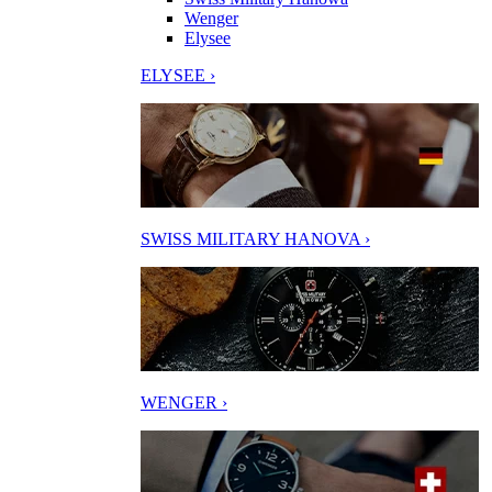
Wenger
Elysee
ELYSEE ›
SWISS MILITARY HANOVA ›
WENGER ›