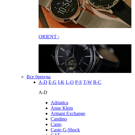
ORIENT ›
Все бренды
A-D
E-G
I-K
L-O
P-S
T-W
В-С
A-D
Adriatica
Anne Klein
Armani Exchange
Candino
Casio
Casio G-Shock