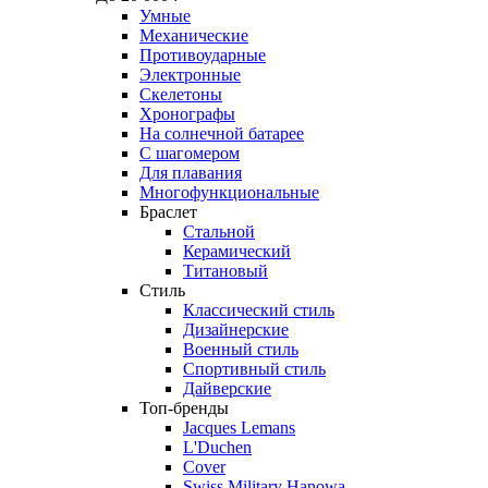
Умные
Механические
Противоударные
Электронные
Скелетоны
Хронографы
На солнечной батарее
С шагомером
Для плавания
Многофункциональные
Браслет
Стальной
Керамический
Титановый
Стиль
Классический стиль
Дизайнерские
Военный стиль
Спортивный стиль
Дайверские
Топ-бренды
Jacques Lemans
L'Duchen
Cover
Swiss Military Hanowa