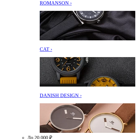
ROMANSON ›
CAT ›
DANISH DESIGN ›
До 20 000 ₽