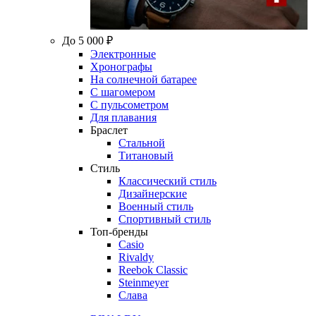
До 5 000 ₽
Электронные
Хронографы
На солнечной батарее
С шагомером
С пульсометром
Для плавания
Браслет
Стальной
Титановый
Стиль
Классический стиль
Дизайнерские
Военный стиль
Спортивный стиль
Топ-бренды
Casio
Rivaldy
Reebok Classic
Steinmeyer
Слава