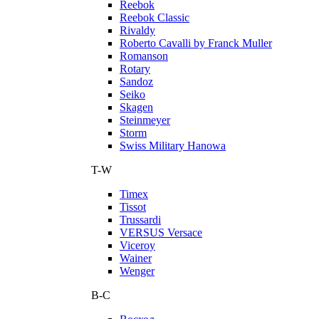
Reebok
Reebok Classic
Rivaldy
Roberto Cavalli by Franck Muller
Romanson
Rotary
Sandoz
Seiko
Skagen
Steinmeyer
Storm
Swiss Military Hanowa
T-W
Timex
Tissot
Trussardi
VERSUS Versace
Viceroy
Wainer
Wenger
В-С