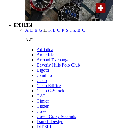
БРЕНДЫ
A-D
E-G
H
-K
L-O
P-S
T-Z
В-С
A-D
Adriatica
Anne Klein
Armani Exchange
Beverly Hills Polo Club
Bigotti
Candino
Casio
Casio Edifice
Casio G-Shock
CAT
Cimier
Citizen
Cover
Cover Crazy Seconds
Danish Design
DIESEL