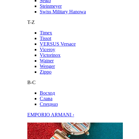
Seiko
Steinmeyer
Swiss Military Hanowa
T-Z
Timex
Tissot
VERSUS Versace
Viceroy
Victorinox
Wainer
Wenger
Zippo
В-С
Восход
Слава
Спецназ
EMPORIO ARMANI ›