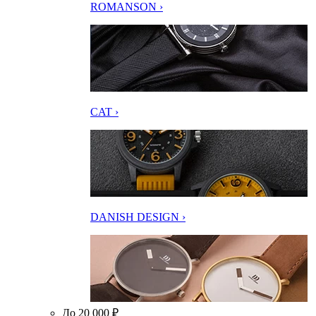
ROMANSON ›
CAT ›
DANISH DESIGN ›
До 20 000 ₽