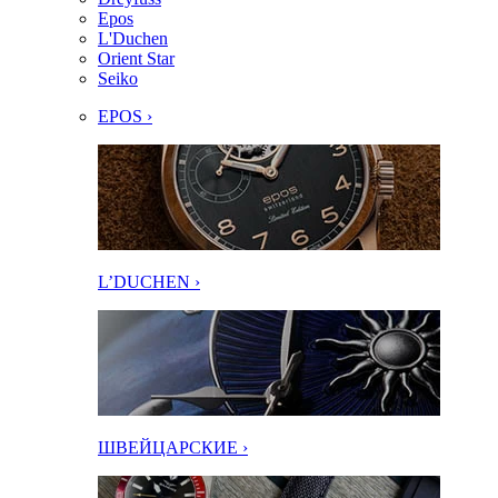
Epos
L'Duchen
Orient Star
Seiko
EPOS ›
L’DUCHEN ›
ШВЕЙЦАРСКИЕ ›