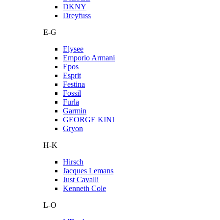
DKNY
Dreyfuss
E-G
Elysee
Emporio Armani
Epos
Esprit
Festina
Fossil
Furla
Garmin
GEORGE KINI
Gryon
H-K
Hirsch
Jacques Lemans
Just Cavalli
Kenneth Cole
L-O