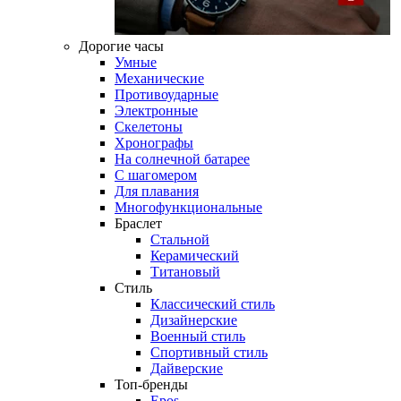
Дорогие часы
Умные
Механические
Противоударные
Электронные
Скелетоны
Хронографы
На солнечной батарее
С шагомером
Для плавания
Многофункциональные
Браслет
Стальной
Керамический
Титановый
Стиль
Классический стиль
Дизайнерские
Военный стиль
Спортивный стиль
Дайверские
Топ-бренды
Epos