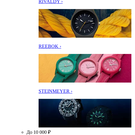
RIVALDY ›
REEBOK ›
STEINMEYER ›
До 10 000 ₽