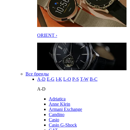
ORIENT ›
Все бренды
A-D
E-G
I-K
L-O
P-S
T-W
В-С
A-D
Adriatica
Anne Klein
Armani Exchange
Candino
Casio
Casio G-Shock