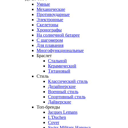
Умные
Механические
Противоударные
Электронные
Скелетоны
Хронографы
На солнечной батарее
С шагомером
Для плавания
Многофункциональные
Браслет
Стальной
Керамический
Титановый
Стиль
Классический стиль
Дизайнерские
Военный стиль
Спортивный стиль
Дайверские
Топ-бренды
Jacques Lemans
L'Duchen
Cover
Swiss Military Hanowa