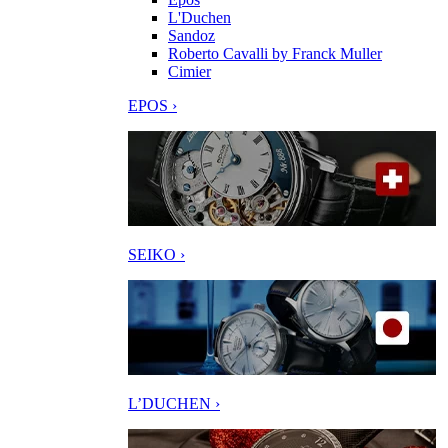
L'Duchen
Sandoz
Roberto Cavalli by Franck Muller
Cimier
EPOS ›
SEIKO ›
L’DUCHEN ›