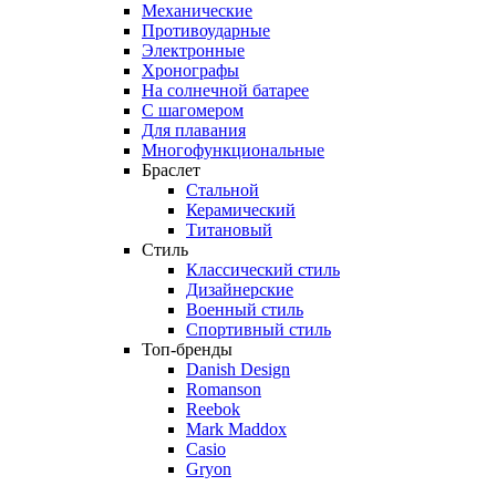
Механические
Противоударные
Электронные
Хронографы
На солнечной батарее
С шагомером
Для плавания
Многофункциональные
Браслет
Стальной
Керамический
Титановый
Стиль
Классический стиль
Дизайнерские
Военный стиль
Спортивный стиль
Топ-бренды
Danish Design
Romanson
Reebok
Mark Maddox
Casio
Gryon