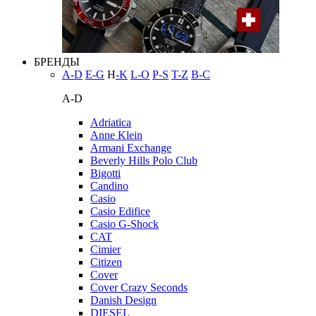
БРЕНДЫ
A-D
E-G
H
-K
L-O
P-S
T-Z
В-С
A-D
Adriatica
Anne Klein
Armani Exchange
Beverly Hills Polo Club
Bigotti
Candino
Casio
Casio Edifice
Casio G-Shock
CAT
Cimier
Citizen
Cover
Cover Crazy Seconds
Danish Design
DIESEL