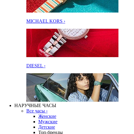
MICHAEL KORS ›
DIESEL ›
НАРУЧНЫЕ ЧАСЫ
Все часы ›
Женские
Мужские
Детские
Топ-бренды