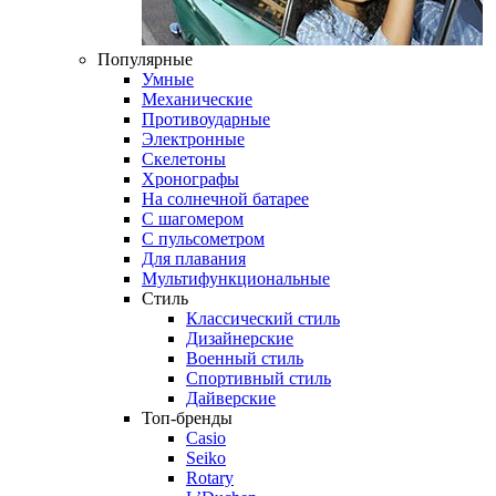
Популярные
Умные
Механические
Противоударные
Электронные
Скелетоны
Хронографы
На солнечной батарее
С шагомером
С пульсометром
Для плавания
Мультифункциональные
Стиль
Классический стиль
Дизайнерские
Военный стиль
Спортивный стиль
Дайверские
Топ-бренды
Casio
Seiko
Rotary