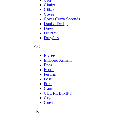
CAT
Cimier
Citizen
Cover
Cover Crazy Seconds
Danish Design
Diesel
DKNY
Dreyfuss
E-G
Elysee
Emporio Armani
Epos
Esprit
Festina
Fossil
Furla
Garmin
GEORGE KINI
Gryon
Guess
I-K