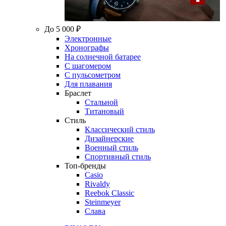
До 5 000 ₽
Электронные
Хронографы
На солнечной батарее
С шагомером
С пульсометром
Для плавания
Браслет
Стальной
Титановый
Стиль
Классический стиль
Дизайнерские
Военный стиль
Спортивный стиль
Топ-бренды
Casio
Rivaldy
Reebok Classic
Steinmeyer
Слава