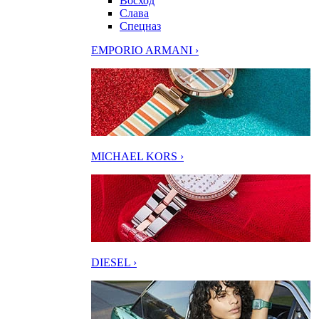
Восход
Слава
Спецназ
EMPORIO ARMANI ›
MICHAEL KORS ›
DIESEL ›