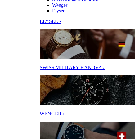
Wenger
Elysee
ELYSEE ›
SWISS MILITARY HANOVA ›
WENGER ›