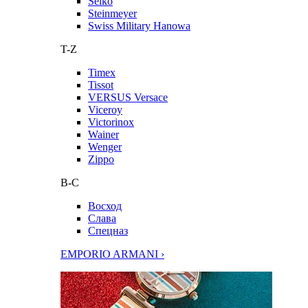
Seiko
Steinmeyer
Swiss Military Hanowa
T-Z
Timex
Tissot
VERSUS Versace
Viceroy
Victorinox
Wainer
Wenger
Zippo
В-С
Восход
Слава
Спецназ
EMPORIO ARMANI ›