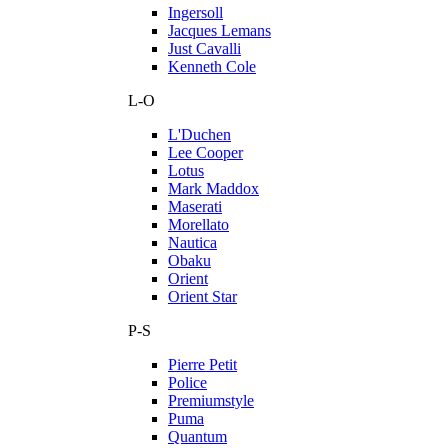
Ingersoll
Jacques Lemans
Just Cavalli
Kenneth Cole
L-O
L'Duchen
Lee Cooper
Lotus
Mark Maddox
Maserati
Morellato
Nautica
Obaku
Orient
Orient Star
P-S
Pierre Petit
Police
Premiumstyle
Puma
Quantum