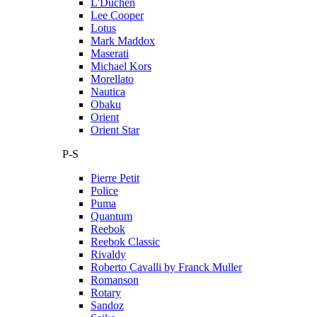
L'Duchen
Lee Cooper
Lotus
Mark Maddox
Maserati
Michael Kors
Morellato
Nautica
Obaku
Orient
Orient Star
P-S
Pierre Petit
Police
Puma
Quantum
Reebok
Reebok Classic
Rivaldy
Roberto Cavalli by Franck Muller
Romanson
Rotary
Sandoz