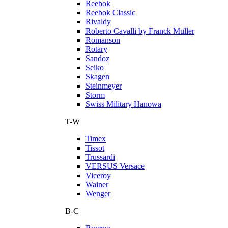
Reebok
Reebok Classic
Rivaldy
Roberto Cavalli by Franck Muller
Romanson
Rotary
Sandoz
Seiko
Skagen
Steinmeyer
Storm
Swiss Military Hanowa
T-W
Timex
Tissot
Trussardi
VERSUS Versace
Viceroy
Wainer
Wenger
В-С