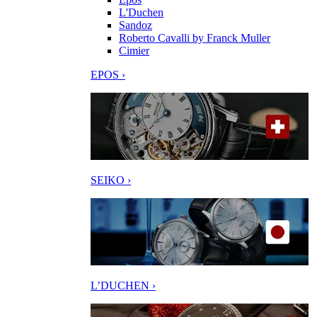
L'Duchen
Sandoz
Roberto Cavalli by Franck Muller
Cimier
EPOS ›
SEIKO ›
L’DUCHEN ›