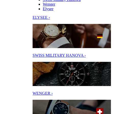
Wenger
Elysee
ELYSEE ›
SWISS MILITARY HANOVA ›
WENGER ›