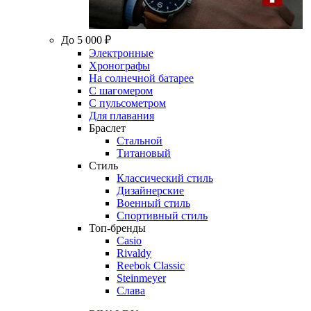
До 5 000 ₽
Электронные
Хронографы
На солнечной батарее
С шагомером
С пульсометром
Для плавания
Браслет
Стальной
Титановый
Стиль
Классический стиль
Дизайнерские
Военный стиль
Спортивный стиль
Топ-бренды
Casio
Rivaldy
Reebok Classic
Steinmeyer
Слава