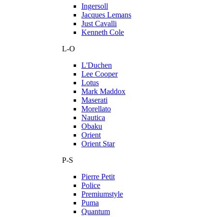
Ingersoll
Jacques Lemans
Just Cavalli
Kenneth Cole
L-O
L'Duchen
Lee Cooper
Lotus
Mark Maddox
Maserati
Morellato
Nautica
Obaku
Orient
Orient Star
P-S
Pierre Petit
Police
Premiumstyle
Puma
Quantum