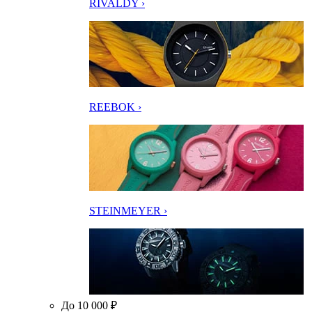
RIVALDY ›
REEBOK ›
STEINMEYER ›
До 10 000 ₽