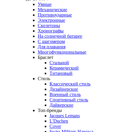
Умные
Механические
Противоударные
Электронные
Скелетоны
Хронографы
На солнечной батарее
С шагомером
Для плавания
Многофункциональные
Браслет
Стальной
Керамический
Титановый
Стиль
Классический стиль
Дизайнерские
Военный стиль
Спортивный стиль
Дайверские
Топ-бренды
Jacques Lemans
L'Duchen
Cover
Swiss Military Hanowa