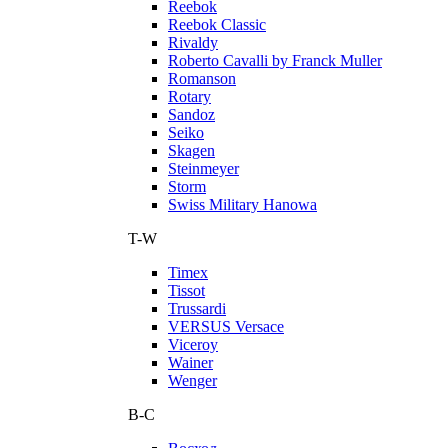
Reebok
Reebok Classic
Rivaldy
Roberto Cavalli by Franck Muller
Romanson
Rotary
Sandoz
Seiko
Skagen
Steinmeyer
Storm
Swiss Military Hanowa
T-W
Timex
Tissot
Trussardi
VERSUS Versace
Viceroy
Wainer
Wenger
В-С