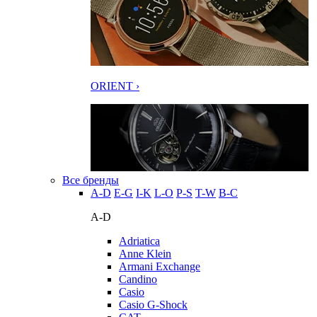
ORIENT ›
Все бренды
A-D
E-G
I-K
L-O
P-S
T-W
В-С
A-D
Adriatica
Anne Klein
Armani Exchange
Candino
Casio
Casio G-Shock