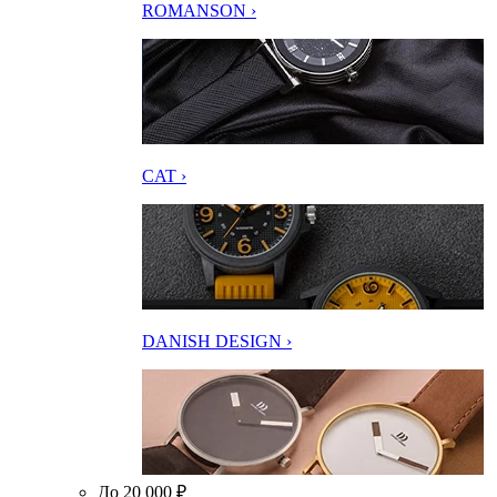
ROMANSON ›
CAT ›
DANISH DESIGN ›
До 20 000 ₽