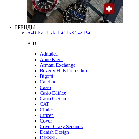
БРЕНДЫ
A-D
E-G
H
-K
L-O
P-S
T-Z
В-С
A-D
Adriatica
Anne Klein
Armani Exchange
Beverly Hills Polo Club
Bigotti
Candino
Casio
Casio Edifice
Casio G-Shock
CAT
Cimier
Citizen
Cover
Cover Crazy Seconds
Danish Design
DIESEL