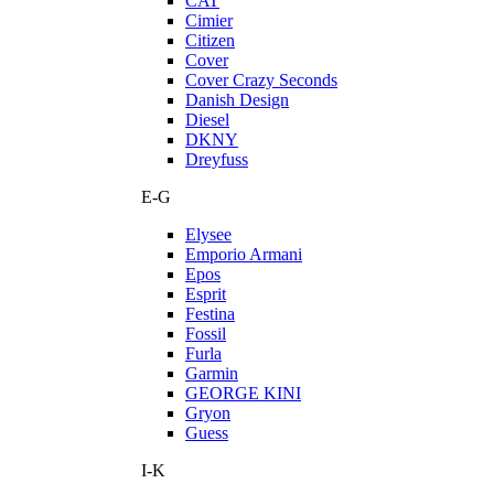
CAT
Cimier
Citizen
Cover
Cover Crazy Seconds
Danish Design
Diesel
DKNY
Dreyfuss
E-G
Elysee
Emporio Armani
Epos
Esprit
Festina
Fossil
Furla
Garmin
GEORGE KINI
Gryon
Guess
I-K