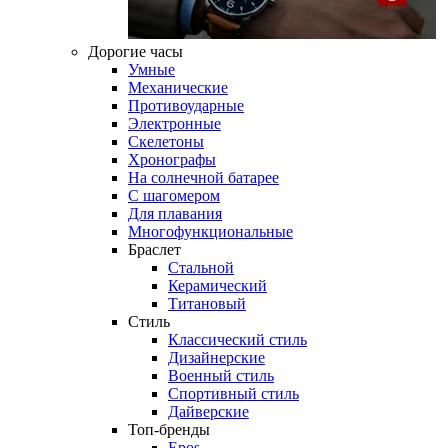
Дорогие часы
Умные
Механические
Противоударные
Электронные
Скелетоны
Хронографы
На солнечной батарее
С шагомером
Для плавания
Многофункциональные
Браслет
Стальной
Керамический
Титановый
Стиль
Классический стиль
Дизайнерские
Военный стиль
Спортивный стиль
Дайверские
Топ-бренды
Epos