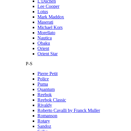
L'Duchen
Lee Cooper
Lotus
Mark Maddox
Maserati
Michael Kors
Morellato
Nautica
Obaku
Orient
Orient Star
P-S
Pierre Petit
Police
Puma
Quantum
Reebok
Reebok Classic
Rivaldy
Roberto Cavalli by Franck Muller
Romanson
Rotary
Sandoz