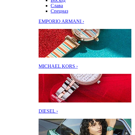
Восход
Слава
Спецназ
EMPORIO ARMANI ›
MICHAEL KORS ›
DIESEL ›