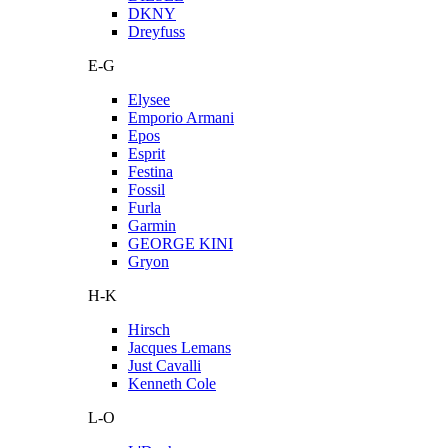
DKNY
Dreyfuss
E-G
Elysee
Emporio Armani
Epos
Esprit
Festina
Fossil
Furla
Garmin
GEORGE KINI
Gryon
H-K
Hirsch
Jacques Lemans
Just Cavalli
Kenneth Cole
L-O