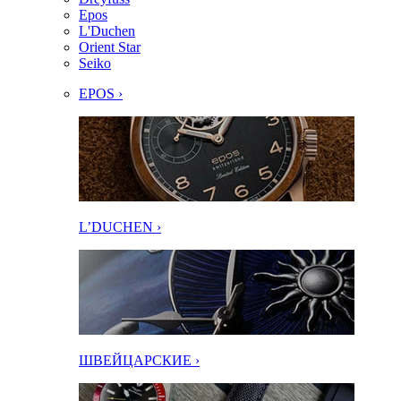
Epos
L'Duchen
Orient Star
Seiko
EPOS ›
L’DUCHEN ›
ШВЕЙЦАРСКИЕ ›