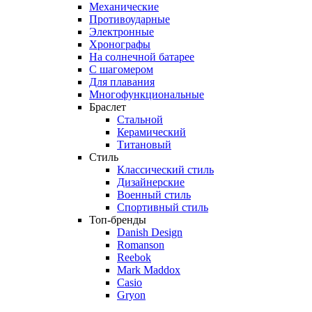
Механические
Противоударные
Электронные
Хронографы
На солнечной батарее
С шагомером
Для плавания
Многофункциональные
Браслет
Стальной
Керамический
Титановый
Стиль
Классический стиль
Дизайнерские
Военный стиль
Спортивный стиль
Топ-бренды
Danish Design
Romanson
Reebok
Mark Maddox
Casio
Gryon