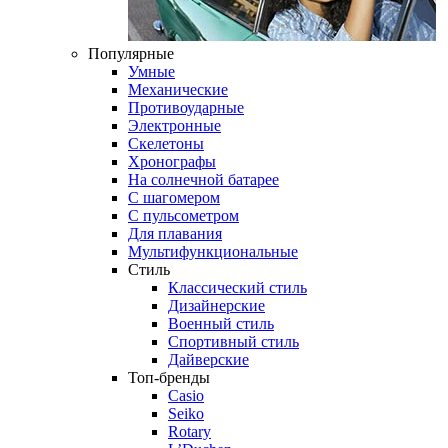
Популярные
Умные
Механические
Противоударные
Электронные
Скелетоны
Хронографы
На солнечной батарее
С шагомером
С пульсометром
Для плавания
Мультифункциональные
Стиль
Классический стиль
Дизайнерские
Военный стиль
Спортивный стиль
Дайверские
Топ-бренды
Casio
Seiko
Rotary