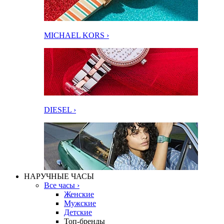
MICHAEL KORS ›
DIESEL ›
НАРУЧНЫЕ ЧАСЫ
Все часы ›
Женские
Мужские
Детские
Топ-бренды