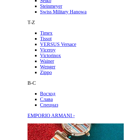
Seiko
Steinmeyer
Swiss Military Hanowa
T-Z
Timex
Tissot
VERSUS Versace
Viceroy
Victorinox
Wainer
Wenger
Zippo
В-С
Восход
Слава
Спецназ
EMPORIO ARMANI ›