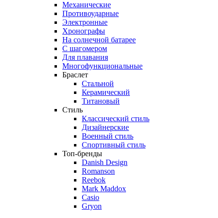
Механические
Противоударные
Электронные
Хронографы
На солнечной батарее
С шагомером
Для плавания
Многофункциональные
Браслет
Стальной
Керамический
Титановый
Стиль
Классический стиль
Дизайнерские
Военный стиль
Спортивный стиль
Топ-бренды
Danish Design
Romanson
Reebok
Mark Maddox
Casio
Gryon