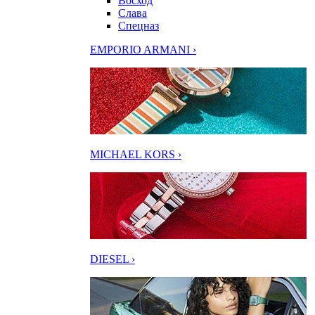
Восход
Слава
Спецназ
EMPORIO ARMANI ›
MICHAEL KORS ›
DIESEL ›