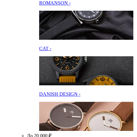
ROMANSON ›
CAT ›
DANISH DESIGN ›
До 20 000 ₽