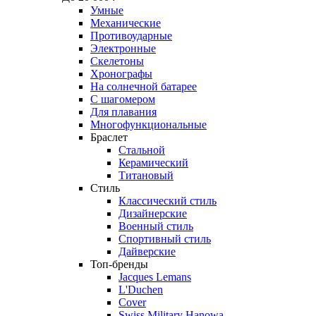
Умные
Механические
Противоударные
Электронные
Скелетоны
Хронографы
На солнечной батарее
С шагомером
Для плавания
Многофункциональные
Браслет
Стальной
Керамический
Титановый
Стиль
Классический стиль
Дизайнерские
Военный стиль
Спортивный стиль
Дайверские
Топ-бренды
Jacques Lemans
L'Duchen
Cover
Swiss Military Hanowa