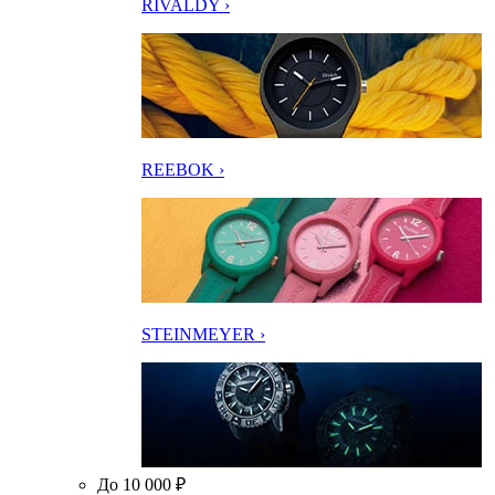
RIVALDY ›
REEBOK ›
STEINMEYER ›
До 10 000 ₽