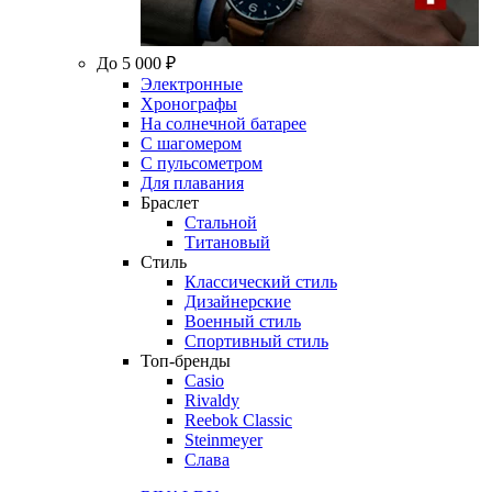
До 5 000 ₽
Электронные
Хронографы
На солнечной батарее
С шагомером
С пульсометром
Для плавания
Браслет
Стальной
Титановый
Стиль
Классический стиль
Дизайнерские
Военный стиль
Спортивный стиль
Топ-бренды
Casio
Rivaldy
Reebok Classic
Steinmeyer
Слава