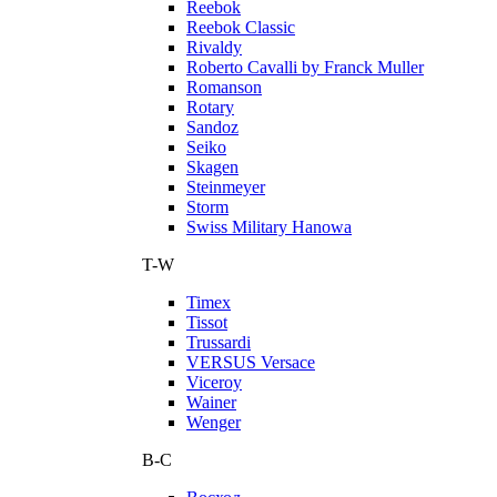
Reebok
Reebok Classic
Rivaldy
Roberto Cavalli by Franck Muller
Romanson
Rotary
Sandoz
Seiko
Skagen
Steinmeyer
Storm
Swiss Military Hanowa
T-W
Timex
Tissot
Trussardi
VERSUS Versace
Viceroy
Wainer
Wenger
В-С