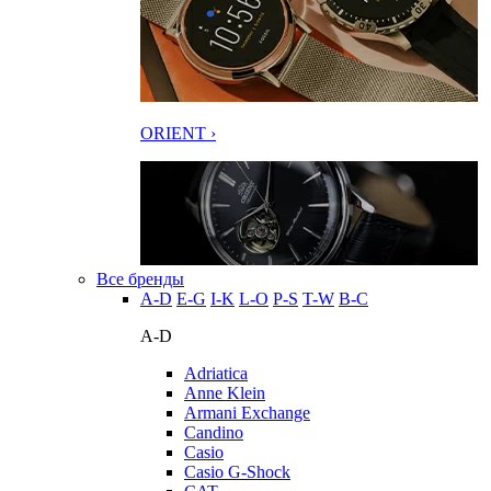
ORIENT ›
Все бренды
A-D
E-G
I-K
L-O
P-S
T-W
В-С
A-D
Adriatica
Anne Klein
Armani Exchange
Candino
Casio
Casio G-Shock