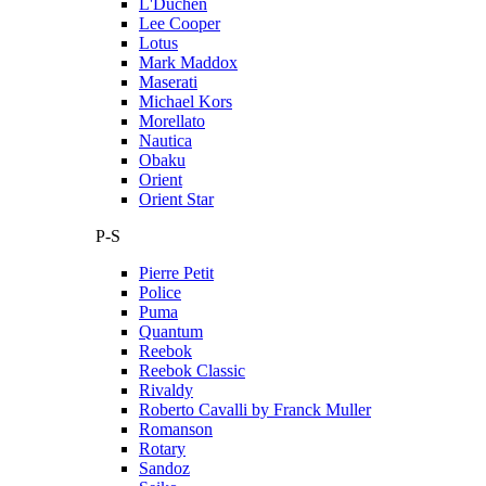
L'Duchen
Lee Cooper
Lotus
Mark Maddox
Maserati
Michael Kors
Morellato
Nautica
Obaku
Orient
Orient Star
P-S
Pierre Petit
Police
Puma
Quantum
Reebok
Reebok Classic
Rivaldy
Roberto Cavalli by Franck Muller
Romanson
Rotary
Sandoz