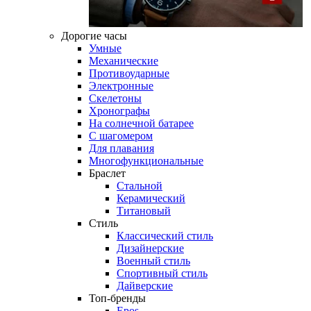
Дорогие часы
Умные
Механические
Противоударные
Электронные
Скелетоны
Хронографы
На солнечной батарее
С шагомером
Для плавания
Многофункциональные
Браслет
Стальной
Керамический
Титановый
Стиль
Классический стиль
Дизайнерские
Военный стиль
Спортивный стиль
Дайверские
Топ-бренды
Epos