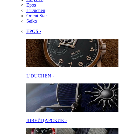
Epos
L'Duchen
Orient Star
Seiko
EPOS ›
L’DUCHEN ›
ШВЕЙЦАРСКИЕ ›