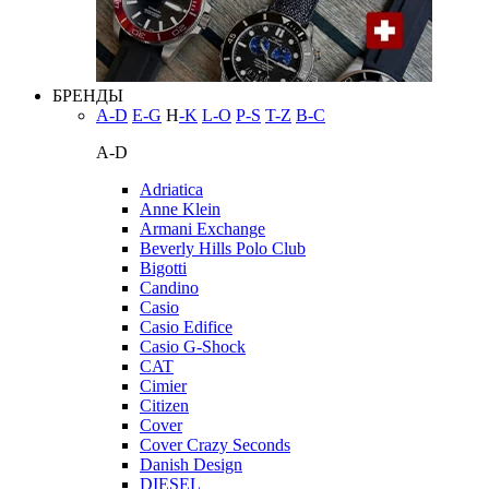
БРЕНДЫ
A-D
E-G
H
-K
L-O
P-S
T-Z
В-С
A-D
Adriatica
Anne Klein
Armani Exchange
Beverly Hills Polo Club
Bigotti
Candino
Casio
Casio Edifice
Casio G-Shock
CAT
Cimier
Citizen
Cover
Cover Crazy Seconds
Danish Design
DIESEL