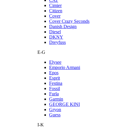
CAT
Cimier
Citizen
Cover
Cover Crazy Seconds
Danish Design
Diesel
DKNY
Dreyfuss
E-G
Elysee
Emporio Armani
Epos
Esprit
Festina
Fossil
Furla
Garmin
GEORGE KINI
Gryon
Guess
I-K