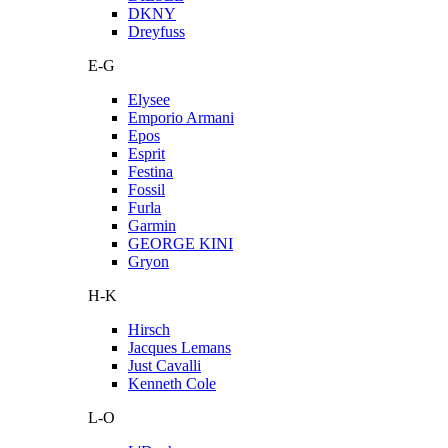
DKNY
Dreyfuss
E-G
Elysee
Emporio Armani
Epos
Esprit
Festina
Fossil
Furla
Garmin
GEORGE KINI
Gryon
H-K
Hirsch
Jacques Lemans
Just Cavalli
Kenneth Cole
L-O