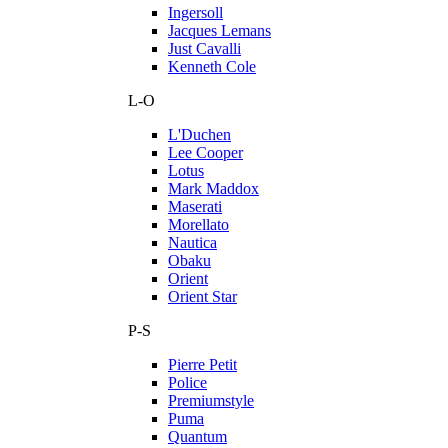
Ingersoll
Jacques Lemans
Just Cavalli
Kenneth Cole
L-O
L'Duchen
Lee Cooper
Lotus
Mark Maddox
Maserati
Morellato
Nautica
Obaku
Orient
Orient Star
P-S
Pierre Petit
Police
Premiumstyle
Puma
Quantum