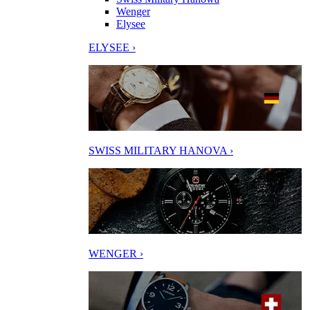
Wenger
Elysee
ELYSEE ›
SWISS MILITARY HANOVA ›
WENGER ›