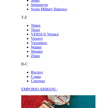
Seiko
Steinmeyer
Swiss Military Hanowa
T-Z
Timex
Tissot
VERSUS Versace
Viceroy
Victorinox
Wainer
Wenger
Zippo
В-С
Восход
Слава
Спецназ
EMPORIO ARMANI ›