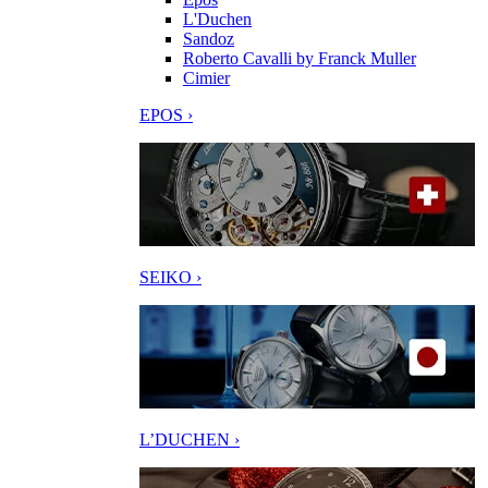
L'Duchen
Sandoz
Roberto Cavalli by Franck Muller
Cimier
EPOS ›
SEIKO ›
L’DUCHEN ›