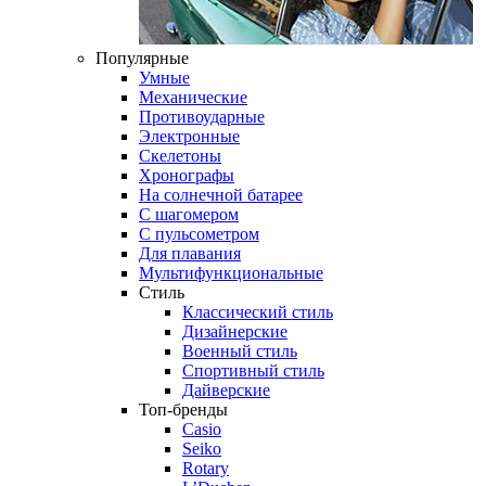
Популярные
Умные
Механические
Противоударные
Электронные
Скелетоны
Хронографы
На солнечной батарее
С шагомером
С пульсометром
Для плавания
Мультифункциональные
Стиль
Классический стиль
Дизайнерские
Военный стиль
Спортивный стиль
Дайверские
Топ-бренды
Casio
Seiko
Rotary