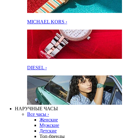
MICHAEL KORS ›
DIESEL ›
НАРУЧНЫЕ ЧАСЫ
Все часы ›
Женские
Мужские
Детские
Топ-бренды