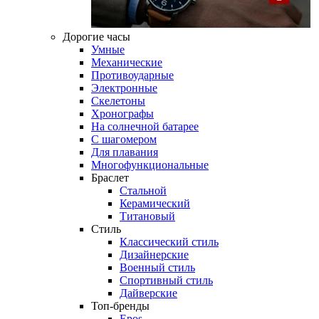
Дорогие часы
Умные
Механические
Противоударные
Электронные
Скелетоны
Хронографы
На солнечной батарее
С шагомером
Для плавания
Многофункциональные
Браслет
Стальной
Керамический
Титановый
Стиль
Классический стиль
Дизайнерские
Военный стиль
Спортивный стиль
Дайверские
Топ-бренды
Epos