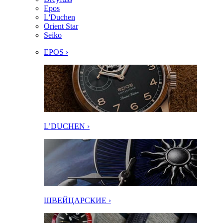
Epos
L'Duchen
Orient Star
Seiko
EPOS ›
L’DUCHEN ›
ШВЕЙЦАРСКИЕ ›