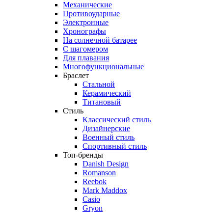
Механические
Противоударные
Электронные
Хронографы
На солнечной батарее
С шагомером
Для плавания
Многофункциональные
Браслет
Стальной
Керамический
Титановый
Стиль
Классический стиль
Дизайнерские
Военный стиль
Спортивный стиль
Топ-бренды
Danish Design
Romanson
Reebok
Mark Maddox
Casio
Gryon