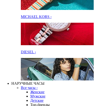
MICHAEL KORS ›
DIESEL ›
НАРУЧНЫЕ ЧАСЫ
Все часы ›
Женские
Мужские
Детские
Топ-бренды