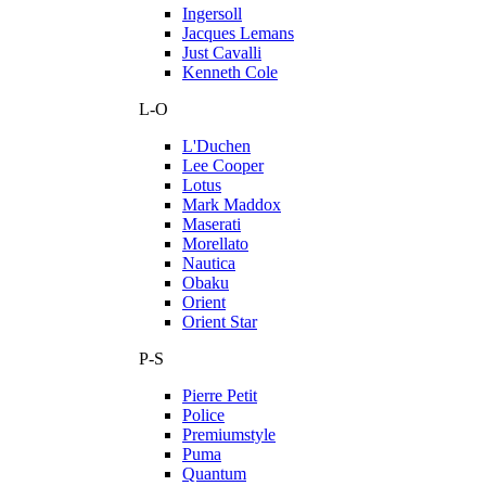
Ingersoll
Jacques Lemans
Just Cavalli
Kenneth Cole
L-O
L'Duchen
Lee Cooper
Lotus
Mark Maddox
Maserati
Morellato
Nautica
Obaku
Orient
Orient Star
P-S
Pierre Petit
Police
Premiumstyle
Puma
Quantum