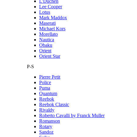
L'Duchen
Lee Cooper
Lotus
Mark Maddox
Maserati
Michael Kors
Morellato
Nautica
Obaku
Orient
Orient Star
P-S
Pierre Petit
Police
Puma
Quantum
Reebok
Reebok Classic
Rivaldy
Roberto Cavalli by Franck Muller
Romanson
Rotary
Sandoz