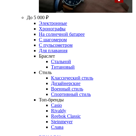
До 5 000 ₽
Электронные
Хронографы
На солнечной батарее
С шагомером
С пульсометром
Для плавания
Браслет
Стальной
Титановый
Стиль
Классический стиль
Дизайнерские
Военный стиль
Спортивный стиль
Топ-бренды
Casio
Rivaldy
Reebok Classic
Steinmeyer
Слава