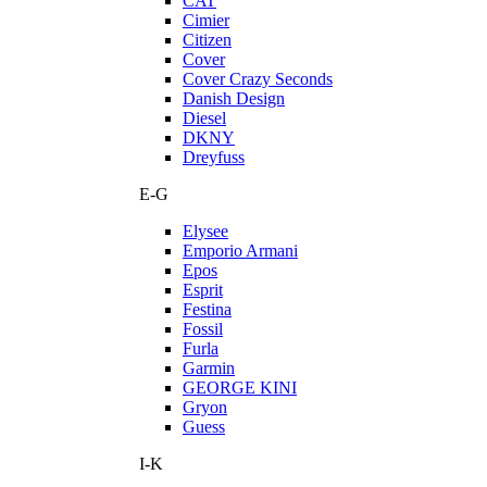
CAT
Cimier
Citizen
Cover
Cover Crazy Seconds
Danish Design
Diesel
DKNY
Dreyfuss
E-G
Elysee
Emporio Armani
Epos
Esprit
Festina
Fossil
Furla
Garmin
GEORGE KINI
Gryon
Guess
I-K