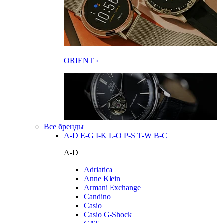
ORIENT ›
Все бренды
A-D
E-G
I-K
L-O
P-S
T-W
В-С
A-D
Adriatica
Anne Klein
Armani Exchange
Candino
Casio
Casio G-Shock