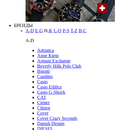
БРЕНДЫ
A-D
E-G
H
-K
L-O
P-S
T-Z
В-С
A-D
Adriatica
Anne Klein
Armani Exchange
Beverly Hills Polo Club
Bigotti
Candino
Casio
Casio Edifice
Casio G-Shock
CAT
Cimier
Citizen
Cover
Cover Crazy Seconds
Danish Design
DIESEL