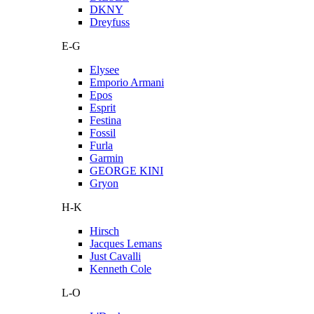
DKNY
Dreyfuss
E-G
Elysee
Emporio Armani
Epos
Esprit
Festina
Fossil
Furla
Garmin
GEORGE KINI
Gryon
H-K
Hirsch
Jacques Lemans
Just Cavalli
Kenneth Cole
L-O