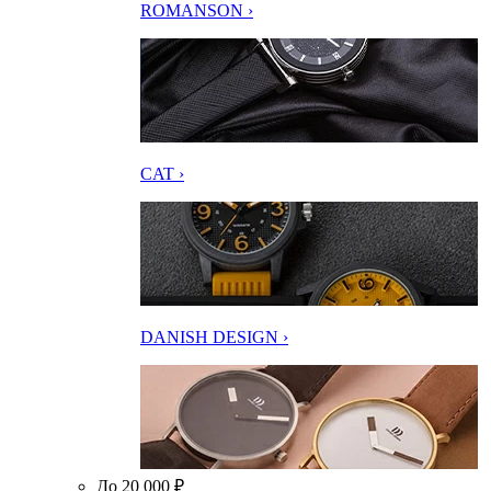
ROMANSON ›
CAT ›
DANISH DESIGN ›
До 20 000 ₽