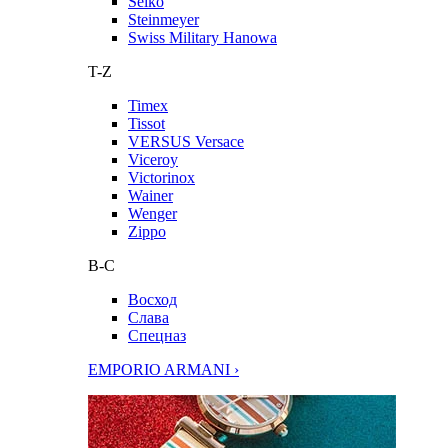
Seiko
Steinmeyer
Swiss Military Hanowa
T-Z
Timex
Tissot
VERSUS Versace
Viceroy
Victorinox
Wainer
Wenger
Zippo
В-С
Восход
Слава
Спецназ
EMPORIO ARMANI ›