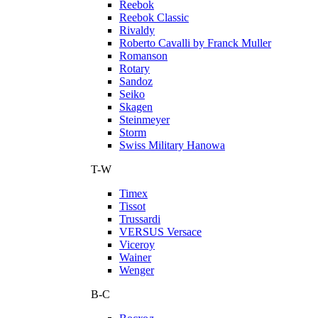
Reebok
Reebok Classic
Rivaldy
Roberto Cavalli by Franck Muller
Romanson
Rotary
Sandoz
Seiko
Skagen
Steinmeyer
Storm
Swiss Military Hanowa
T-W
Timex
Tissot
Trussardi
VERSUS Versace
Viceroy
Wainer
Wenger
В-С