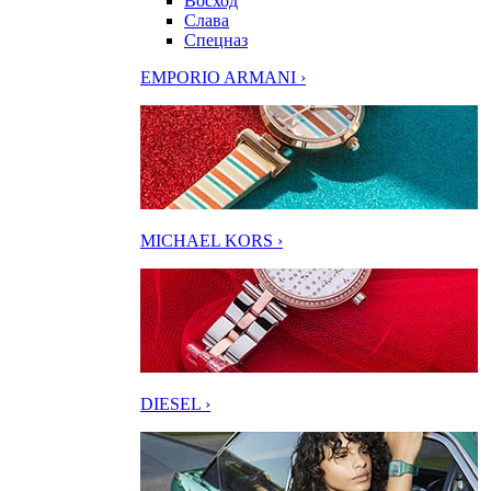
Восход
Слава
Спецназ
EMPORIO ARMANI ›
MICHAEL KORS ›
DIESEL ›