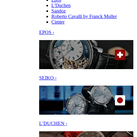
L'Duchen
Sandoz
Roberto Cavalli by Franck Muller
Cimier
EPOS ›
SEIKO ›
L’DUCHEN ›