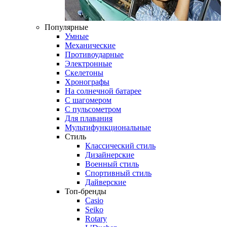
Популярные
Умные
Механические
Противоударные
Электронные
Скелетоны
Хронографы
На солнечной батарее
С шагомером
С пульсометром
Для плавания
Мультифункциональные
Стиль
Классический стиль
Дизайнерские
Военный стиль
Спортивный стиль
Дайверские
Топ-бренды
Casio
Seiko
Rotary