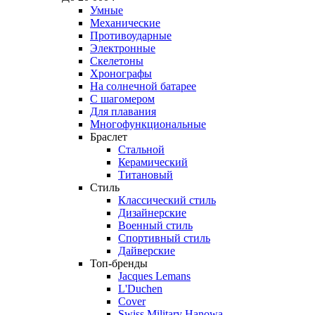
Умные
Механические
Противоударные
Электронные
Скелетоны
Хронографы
На солнечной батарее
С шагомером
Для плавания
Многофункциональные
Браслет
Стальной
Керамический
Титановый
Стиль
Классический стиль
Дизайнерские
Военный стиль
Спортивный стиль
Дайверские
Топ-бренды
Jacques Lemans
L'Duchen
Cover
Swiss Military Hanowa