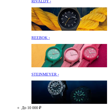
RIVALDY ›
REEBOK ›
STEINMEYER ›
До 10 000 ₽