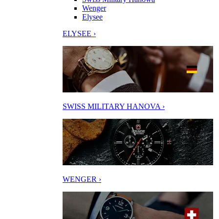
Wenger
Elysee
ELYSEE ›
SWISS MILITARY HANOVA ›
WENGER ›