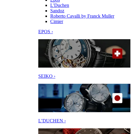
L'Duchen
Sandoz
Roberto Cavalli by Franck Muller
Cimier
EPOS ›
SEIKO ›
L’DUCHEN ›