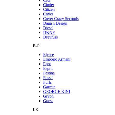
CAT
Cimier
Citizen
Cover
Cover Crazy Seconds
Danish Design
Diesel
DKNY
Dreyfuss
E-G
Elysee
Emporio Armani
Epos
Esprit
Festina
Fossil
Furla
Garmin
GEORGE KINI
Gryon
Guess
I-K