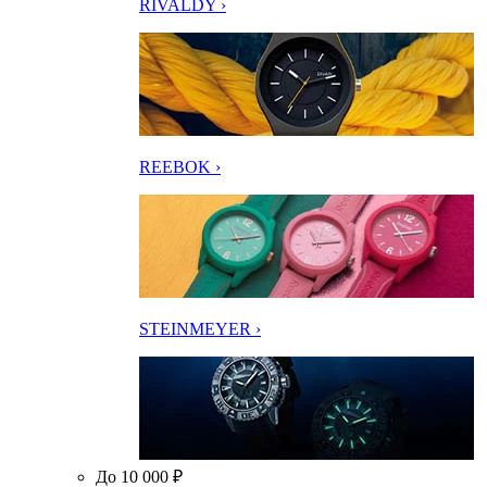
RIVALDY ›
REEBOK ›
STEINMEYER ›
До 10 000 ₽