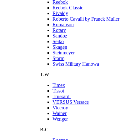
Reebok
Reebok Classic
Rivaldy
Roberto Cavalli by Franck Muller
Romanson
Rotary
Sandoz
Seiko
Skagen
Steinmeyer
Storm
Swiss Military Hanowa
T-W
Timex
Tissot
Trussardi
VERSUS Versace
Viceroy
Wainer
Wenger
В-С