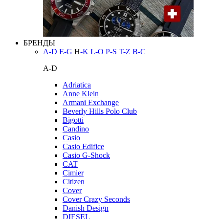
БРЕНДЫ
A-D
E-G
H
-K
L-O
P-S
T-Z
В-С
A-D
Adriatica
Anne Klein
Armani Exchange
Beverly Hills Polo Club
Bigotti
Candino
Casio
Casio Edifice
Casio G-Shock
CAT
Cimier
Citizen
Cover
Cover Crazy Seconds
Danish Design
DIESEL