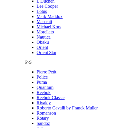
L'Duchen
Lee Cooper
Lotus
Mark Maddox
Maserati
Michael Kors
Morellato
Nautica
Obaku
Orient
Orient Star
P-S
Pierre Petit
Police
Puma
Quantum
Reebok
Reebok Classic
Rivaldy
Roberto Cavalli by Franck Muller
Romanson
Rotary
Sandoz