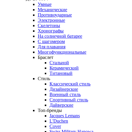
Умные
Механические
Противоударные
Электронные
Скелетоны
Хронографы
На солнечной батарее
С шагомером
Для плавания
Многофункциональные
Браслет
Стальной
Керамический
Титановый
Стиль
Классический стиль
Дизайнерские
Военный стиль
Спортивный стиль
Дайверские
Топ-бренды
Jacques Lemans
L'Duchen
Cover
Swiss Military Hanowa