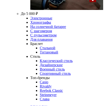
До 5 000 ₽
Электронные
Хронографы
На солнечной батарее
С шагомером
С пульсометром
Для плавания
Браслет
Стальной
Титановый
Стиль
Классический стиль
Дизайнерские
Военный стиль
Спортивный стиль
Топ-бренды
Casio
Rivaldy
Reebok Classic
Steinmeyer
Слава