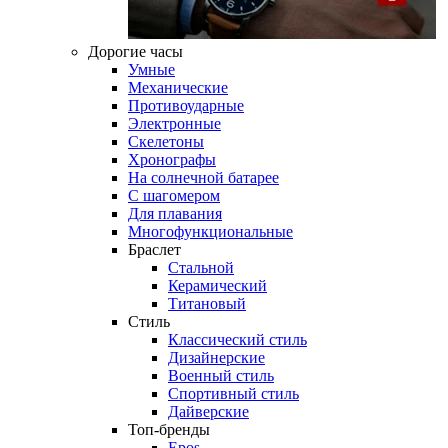
Дорогие часы
Умные
Механические
Противоударные
Электронные
Скелетоны
Хронографы
На солнечной батарее
С шагомером
Для плавания
Многофункциональные
Браслет
Стальной
Керамический
Титановый
Стиль
Классический стиль
Дизайнерские
Военный стиль
Спортивный стиль
Дайверские
Топ-бренды
Epos