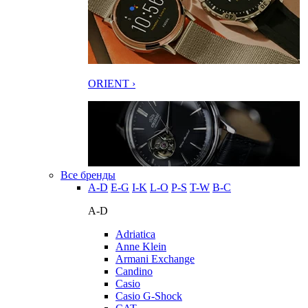
ORIENT ›
Все бренды
A-D
E-G
I-K
L-O
P-S
T-W
В-С
A-D
Adriatica
Anne Klein
Armani Exchange
Candino
Casio
Casio G-Shock