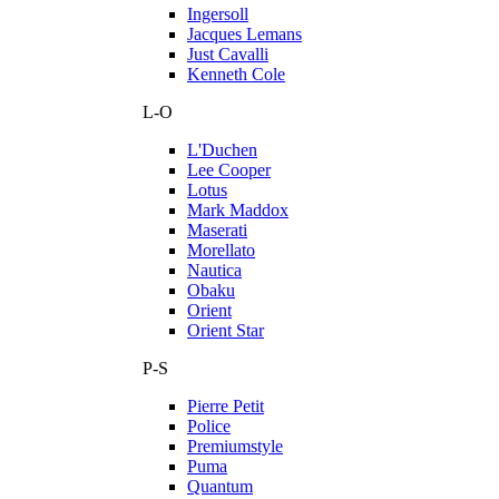
Ingersoll
Jacques Lemans
Just Cavalli
Kenneth Cole
L-O
L'Duchen
Lee Cooper
Lotus
Mark Maddox
Maserati
Morellato
Nautica
Obaku
Orient
Orient Star
P-S
Pierre Petit
Police
Premiumstyle
Puma
Quantum