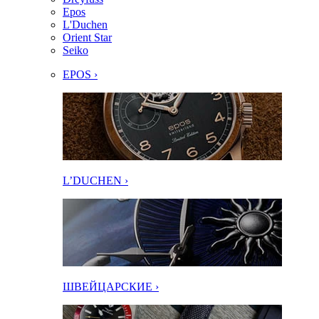
Epos
L'Duchen
Orient Star
Seiko
EPOS ›
L’DUCHEN ›
ШВЕЙЦАРСКИЕ ›