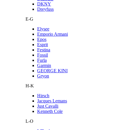
DKNY
Dreyfuss
E-G
Elysee
Emporio Armani
Epos
Esprit
Festina
Fossil
Furla
Garmin
GEORGE KINI
Gryon
H-K
Hirsch
Jacques Lemans
Just Cavalli
Kenneth Cole
L-O