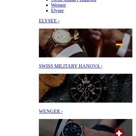
Wenger
Elysee
ELYSEE ›
SWISS MILITARY HANOVA ›
WENGER ›