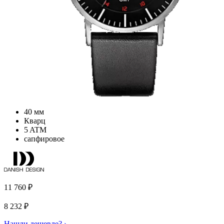
40 мм
Кварц
5 ATM
сапфировое
11 760
₽
8 232
₽
Нашли дешевле? ›