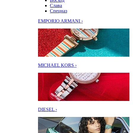
Восход
Слава
Спецназ
EMPORIO ARMANI ›
MICHAEL KORS ›
DIESEL ›