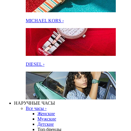
MICHAEL KORS ›
DIESEL ›
НАРУЧНЫЕ ЧАСЫ
Все часы ›
Женские
Мужские
Детские
Топ-бренды