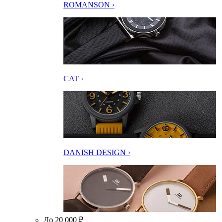
ROMANSON ›
CAT ›
DANISH DESIGN ›
До 20 000 ₽