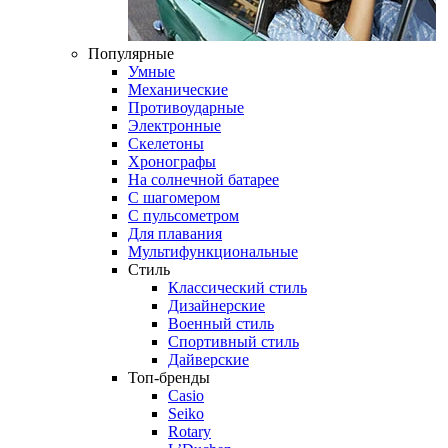
Популярные
Умные
Механические
Противоударные
Электронные
Скелетоны
Хронографы
На солнечной батарее
С шагомером
С пульсометром
Для плавания
Мультифункциональные
Стиль
Классический стиль
Дизайнерские
Военный стиль
Спортивный стиль
Дайверские
Топ-бренды
Casio
Seiko
Rotary