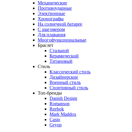
Механические
Противоударные
Электронные
Хронографы
На солнечной батарее
С шагомером
Для плавания
Многофункциональные
Браслет
Стальной
Керамический
Титановый
Стиль
Классический стиль
Дизайнерские
Военный стиль
Спортивный стиль
Топ-бренды
Danish Design
Romanson
Reebok
Mark Maddox
Casio
Gryon