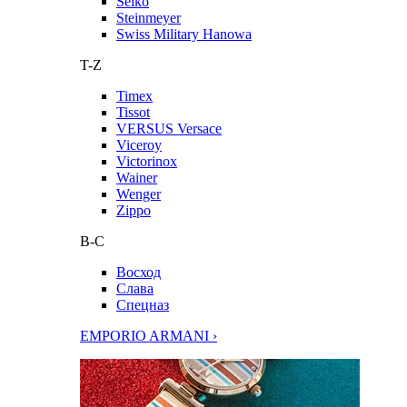
Seiko
Steinmeyer
Swiss Military Hanowa
T-Z
Timex
Tissot
VERSUS Versace
Viceroy
Victorinox
Wainer
Wenger
Zippo
В-С
Восход
Слава
Спецназ
EMPORIO ARMANI ›