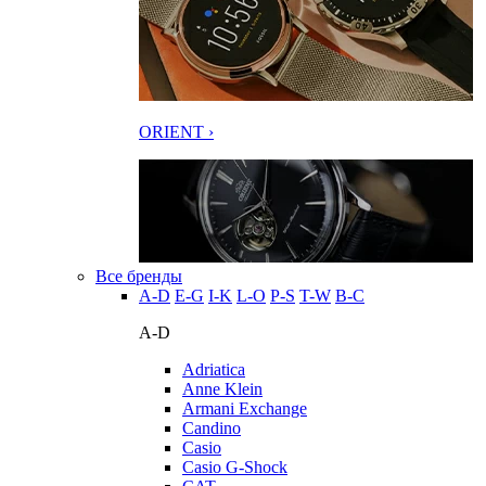
ORIENT ›
Все бренды
A-D
E-G
I-K
L-O
P-S
T-W
В-С
A-D
Adriatica
Anne Klein
Armani Exchange
Candino
Casio
Casio G-Shock