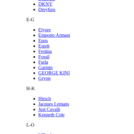
DKNY
Dreyfuss
E-G
Elysee
Emporio Armani
Epos
Esprit
Festina
Fossil
Furla
Garmin
GEORGE KINI
Gryon
H-K
Hirsch
Jacques Lemans
Just Cavalli
Kenneth Cole
L-O