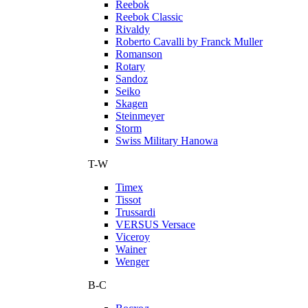
Reebok
Reebok Classic
Rivaldy
Roberto Cavalli by Franck Muller
Romanson
Rotary
Sandoz
Seiko
Skagen
Steinmeyer
Storm
Swiss Military Hanowa
T-W
Timex
Tissot
Trussardi
VERSUS Versace
Viceroy
Wainer
Wenger
В-С