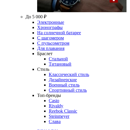
До 5 000 ₽
Электронные
Хронографы
На солнечной батарее
С шагомером
С пульсометром
Для плавания
Браслет
Стальной
Титановый
Стиль
Классический стиль
Дизайнерские
Военный стиль
Спортивный стиль
Топ-бренды
Casio
Rivaldy
Reebok Classic
Steinmeyer
Слава