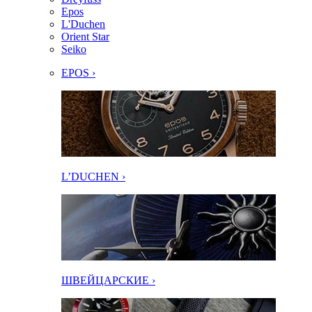
Epos
L'Duchen
Orient Star
Seiko
EPOS ›
L’DUCHEN ›
ШВЕЙЦАРСКИЕ ›