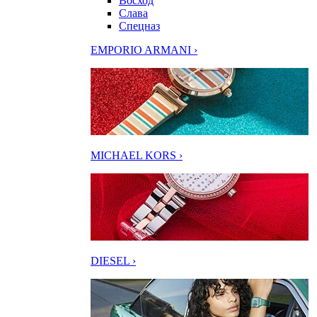
Восход
Слава
Спецназ
EMPORIO ARMANI ›
MICHAEL KORS ›
DIESEL ›