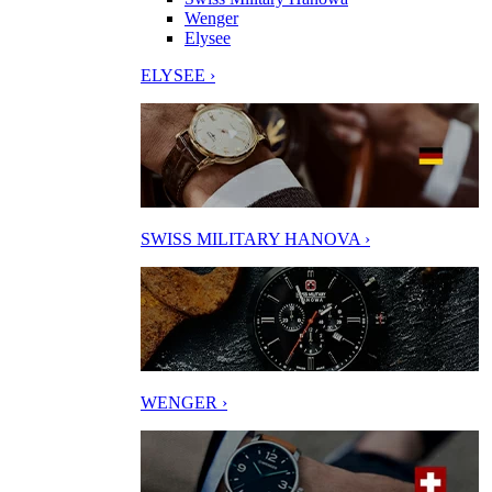
Wenger
Elysee
ELYSEE ›
SWISS MILITARY HANOVA ›
WENGER ›