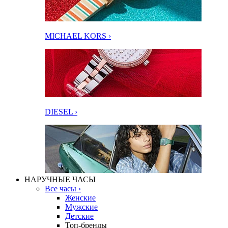
MICHAEL KORS ›
DIESEL ›
НАРУЧНЫЕ ЧАСЫ
Все часы ›
Женские
Мужские
Детские
Топ-бренды