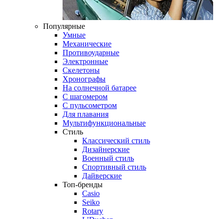
Популярные
Умные
Механические
Противоударные
Электронные
Скелетоны
Хронографы
На солнечной батарее
С шагомером
С пульсометром
Для плавания
Мультифункциональные
Стиль
Классический стиль
Дизайнерские
Военный стиль
Спортивный стиль
Дайверские
Топ-бренды
Casio
Seiko
Rotary