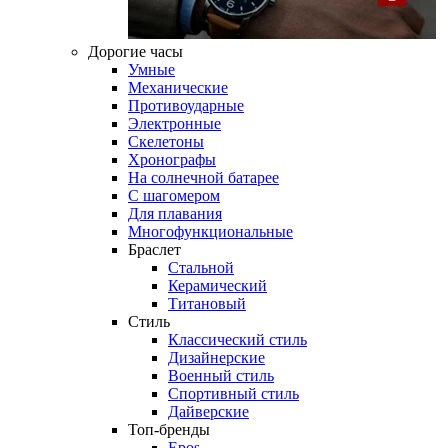
Дорогие часы
Умные
Механические
Противоударные
Электронные
Скелетоны
Хронографы
На солнечной батарее
С шагомером
Для плавания
Многофункциональные
Браслет
Стальной
Керамический
Титановый
Стиль
Классический стиль
Дизайнерские
Военный стиль
Спортивный стиль
Дайверские
Топ-бренды
Epos