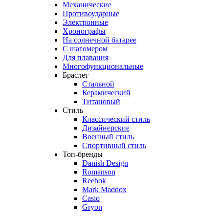
Механические
Противоударные
Электронные
Хронографы
На солнечной батарее
С шагомером
Для плавания
Многофункциональные
Браслет
Стальной
Керамический
Титановый
Стиль
Классический стиль
Дизайнерские
Военный стиль
Спортивный стиль
Топ-бренды
Danish Design
Romanson
Reebok
Mark Maddox
Casio
Gryon