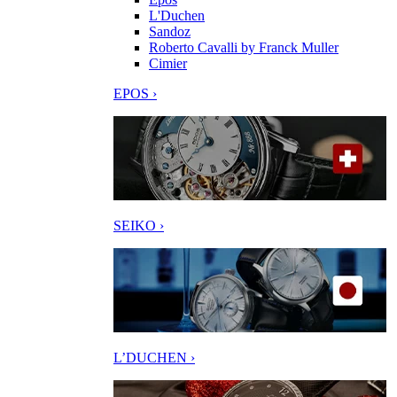
L'Duchen
Sandoz
Roberto Cavalli by Franck Muller
Cimier
EPOS ›
SEIKO ›
L’DUCHEN ›