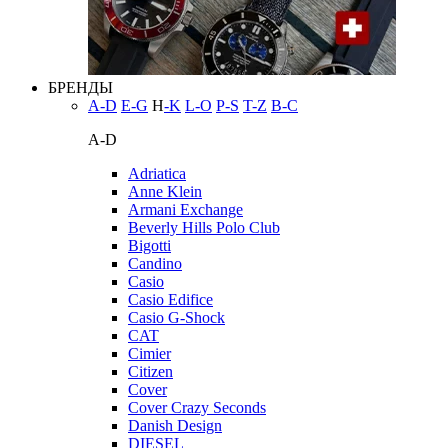
БРЕНДЫ
A-D
E-G
H
-K
L-O
P-S
T-Z
В-С
A-D
Adriatica
Anne Klein
Armani Exchange
Beverly Hills Polo Club
Bigotti
Candino
Casio
Casio Edifice
Casio G-Shock
CAT
Cimier
Citizen
Cover
Cover Crazy Seconds
Danish Design
DIESEL