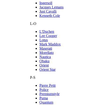
Ingersoll
Jacques Lemans
Just Cavalli
Kenneth Cole
L-O
L'Duchen
Lee Cooper
Lotus
Mark Maddox
Maserati
Morellato
Nautica
Obaku
Orient
Orient Star
P-S
Pierre Petit
Police
Premiumstyle
Puma
Quantum