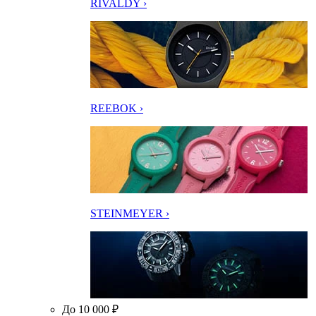
RIVALDY ›
REEBOK ›
STEINMEYER ›
До 10 000 ₽