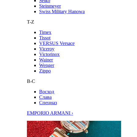
Seiko
Steinmeyer
Swiss Military Hanowa
T-Z
Timex
Tissot
VERSUS Versace
Viceroy
Victorinox
Wainer
Wenger
Zippo
В-С
Восход
Слава
Спецназ
EMPORIO ARMANI ›