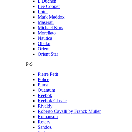
L'Duchen
Lee Cooper
Lotus
Mark Maddox
Maserati
Michael Kors
Morellato
Nautica
Obaku
Orient
Orient Star
P-S
Pierre Petit
Police
Puma
Quantum
Reebok
Reebok Classic
Rivaldy
Roberto Cavalli by Franck Muller
Romanson
Rotary
Sandoz