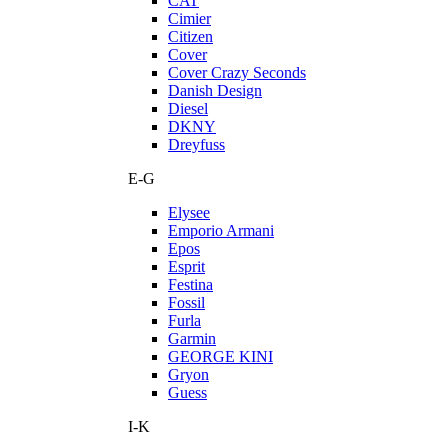
CAT
Cimier
Citizen
Cover
Cover Crazy Seconds
Danish Design
Diesel
DKNY
Dreyfuss
E-G
Elysee
Emporio Armani
Epos
Esprit
Festina
Fossil
Furla
Garmin
GEORGE KINI
Gryon
Guess
I-K