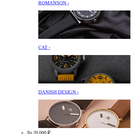
ROMANSON ›
CAT ›
DANISH DESIGN ›
До 20 000 ₽