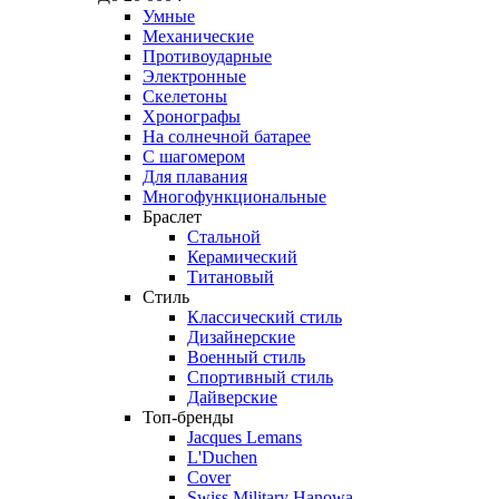
Умные
Механические
Противоударные
Электронные
Скелетоны
Хронографы
На солнечной батарее
С шагомером
Для плавания
Многофункциональные
Браслет
Стальной
Керамический
Титановый
Стиль
Классический стиль
Дизайнерские
Военный стиль
Спортивный стиль
Дайверские
Топ-бренды
Jacques Lemans
L'Duchen
Cover
Swiss Military Hanowa