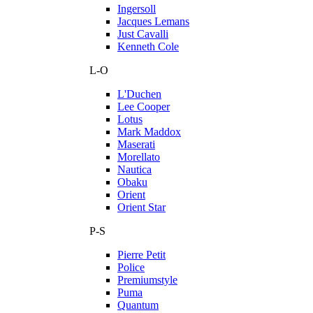
Ingersoll
Jacques Lemans
Just Cavalli
Kenneth Cole
L-O
L'Duchen
Lee Cooper
Lotus
Mark Maddox
Maserati
Morellato
Nautica
Obaku
Orient
Orient Star
P-S
Pierre Petit
Police
Premiumstyle
Puma
Quantum