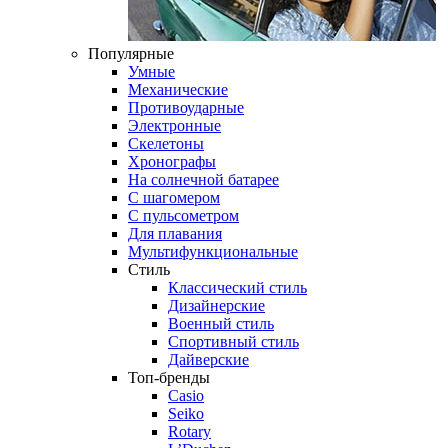
Популярные
Умные
Механические
Противоударные
Электронные
Скелетоны
Хронографы
На солнечной батарее
С шагомером
С пульсометром
Для плавания
Мультифункциональные
Стиль
Классический стиль
Дизайнерские
Военный стиль
Спортивный стиль
Дайверские
Топ-бренды
Casio
Seiko
Rotary