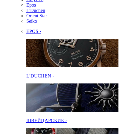
Epos
L'Duchen
Orient Star
Seiko
EPOS ›
L’DUCHEN ›
ШВЕЙЦАРСКИЕ ›