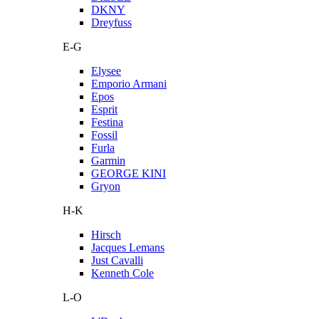
DKNY
Dreyfuss
E-G
Elysee
Emporio Armani
Epos
Esprit
Festina
Fossil
Furla
Garmin
GEORGE KINI
Gryon
H-K
Hirsch
Jacques Lemans
Just Cavalli
Kenneth Cole
L-O