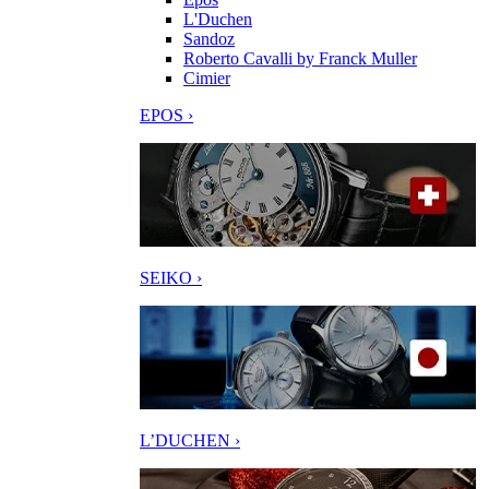
L'Duchen
Sandoz
Roberto Cavalli by Franck Muller
Cimier
EPOS ›
SEIKO ›
L’DUCHEN ›