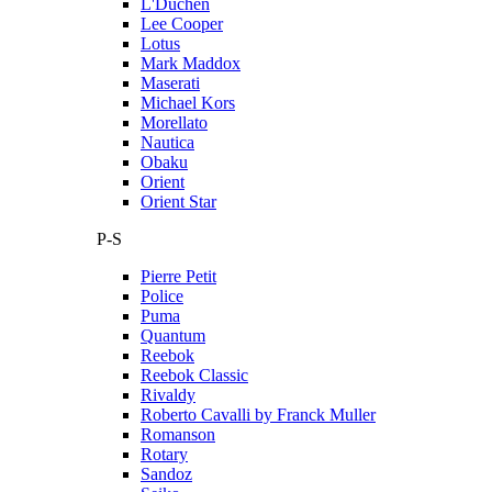
L'Duchen
Lee Cooper
Lotus
Mark Maddox
Maserati
Michael Kors
Morellato
Nautica
Obaku
Orient
Orient Star
P-S
Pierre Petit
Police
Puma
Quantum
Reebok
Reebok Classic
Rivaldy
Roberto Cavalli by Franck Muller
Romanson
Rotary
Sandoz