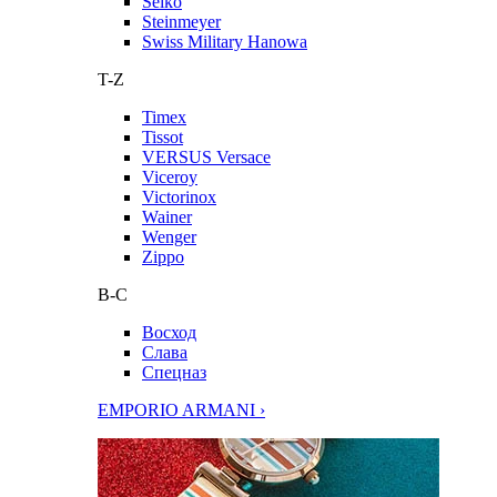
Seiko
Steinmeyer
Swiss Military Hanowa
T-Z
Timex
Tissot
VERSUS Versace
Viceroy
Victorinox
Wainer
Wenger
Zippo
В-С
Восход
Слава
Спецназ
EMPORIO ARMANI ›