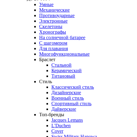
Умные
Механические
Противоударные
Электронные
Скелетоны
Хронографы
На солнечной батарее
С шагомером
Для плавания
Многофункциональные
Браслет
Стальной
Керамический
Титановый
Стиль
Классический стиль
Дизайнерские
Военный стиль
Спортивный стиль
Дайверские
Топ-бренды
Jacques Lemans
L'Duchen
Cover
Swiss Military Hanowa