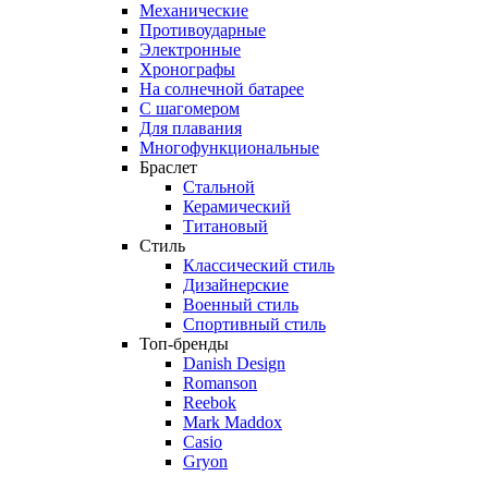
Механические
Противоударные
Электронные
Хронографы
На солнечной батарее
С шагомером
Для плавания
Многофункциональные
Браслет
Стальной
Керамический
Титановый
Стиль
Классический стиль
Дизайнерские
Военный стиль
Спортивный стиль
Топ-бренды
Danish Design
Romanson
Reebok
Mark Maddox
Casio
Gryon