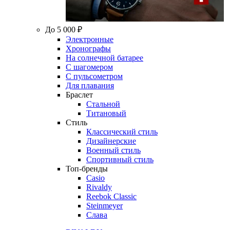
До 5 000 ₽
Электронные
Хронографы
На солнечной батарее
С шагомером
С пульсометром
Для плавания
Браслет
Стальной
Титановый
Стиль
Классический стиль
Дизайнерские
Военный стиль
Спортивный стиль
Топ-бренды
Casio
Rivaldy
Reebok Classic
Steinmeyer
Слава