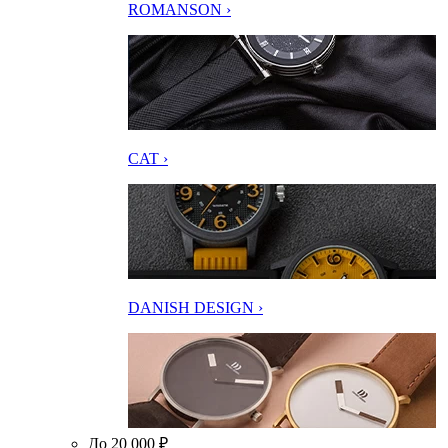
ROMANSON ›
CAT ›
DANISH DESIGN ›
До 20 000 ₽