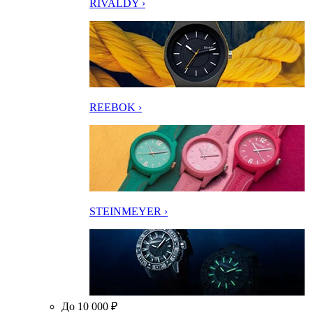
RIVALDY ›
REEBOK ›
STEINMEYER ›
До 10 000 ₽