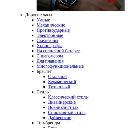
Дорогие часы
Умные
Механические
Противоударные
Электронные
Скелетоны
Хронографы
На солнечной батарее
С шагомером
Для плавания
Многофункциональные
Браслет
Стальной
Керамический
Титановый
Стиль
Классический стиль
Дизайнерские
Военный стиль
Спортивный стиль
Дайверские
Топ-бренды
Epos