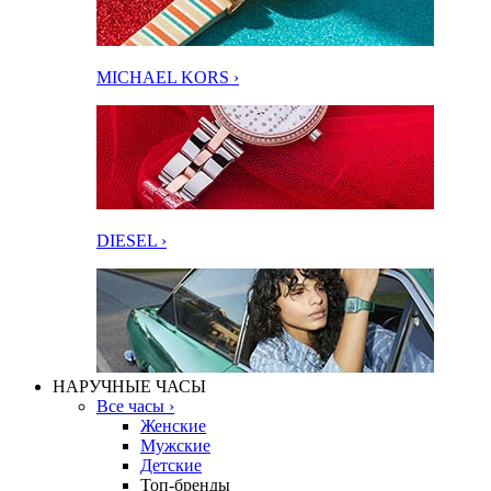
MICHAEL KORS ›
DIESEL ›
НАРУЧНЫЕ ЧАСЫ
Все часы ›
Женские
Мужские
Детские
Топ-бренды