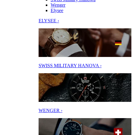
Wenger
Elysee
ELYSEE ›
SWISS MILITARY HANOVA ›
WENGER ›