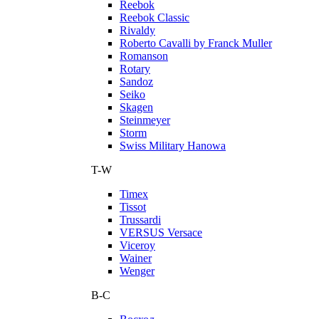
Reebok
Reebok Classic
Rivaldy
Roberto Cavalli by Franck Muller
Romanson
Rotary
Sandoz
Seiko
Skagen
Steinmeyer
Storm
Swiss Military Hanowa
T-W
Timex
Tissot
Trussardi
VERSUS Versace
Viceroy
Wainer
Wenger
В-С