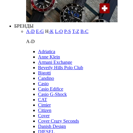
БРЕНДЫ
A-D
E-G
H
-K
L-O
P-S
T-Z
В-С
A-D
Adriatica
Anne Klein
Armani Exchange
Beverly Hills Polo Club
Bigotti
Candino
Casio
Casio Edifice
Casio G-Shock
CAT
Cimier
Citizen
Cover
Cover Crazy Seconds
Danish Design
DIESEL