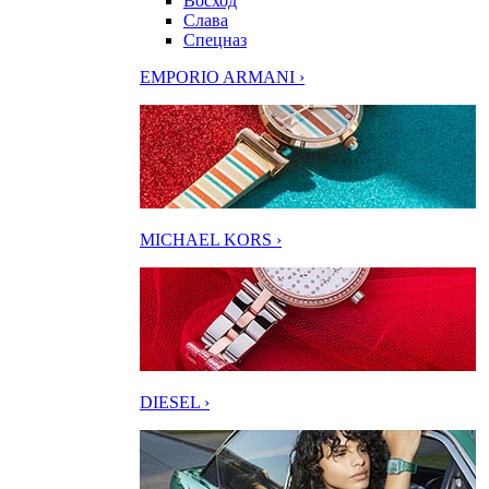
Восход
Слава
Спецназ
EMPORIO ARMANI ›
MICHAEL KORS ›
DIESEL ›