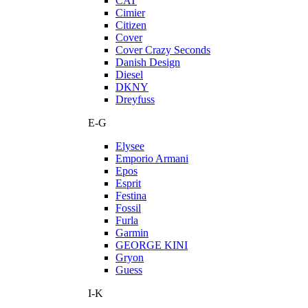
CAT
Cimier
Citizen
Cover
Cover Crazy Seconds
Danish Design
Diesel
DKNY
Dreyfuss
E-G
Elysee
Emporio Armani
Epos
Esprit
Festina
Fossil
Furla
Garmin
GEORGE KINI
Gryon
Guess
I-K