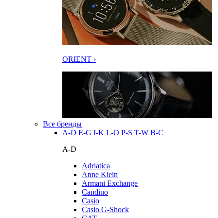
ORIENT ›
Все бренды
A-D
E-G
I-K
L-O
P-S
T-W
В-С
A-D
Adriatica
Anne Klein
Armani Exchange
Candino
Casio
Casio G-Shock