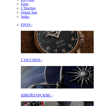
Epos
L'Duchen
Orient Star
Seiko
EPOS ›
L’DUCHEN ›
ШВЕЙЦАРСКИЕ ›