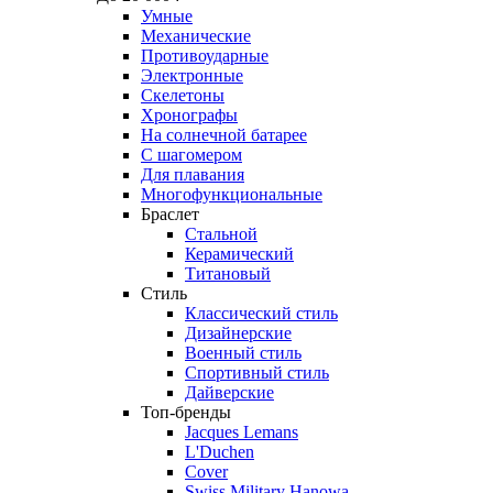
Умные
Механические
Противоударные
Электронные
Скелетоны
Хронографы
На солнечной батарее
С шагомером
Для плавания
Многофункциональные
Браслет
Стальной
Керамический
Титановый
Стиль
Классический стиль
Дизайнерские
Военный стиль
Спортивный стиль
Дайверские
Топ-бренды
Jacques Lemans
L'Duchen
Cover
Swiss Military Hanowa