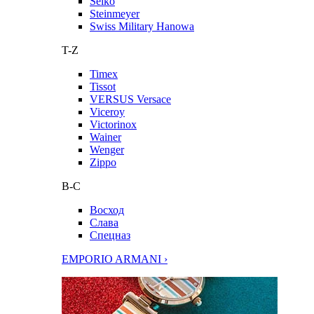
Seiko
Steinmeyer
Swiss Military Hanowa
T-Z
Timex
Tissot
VERSUS Versace
Viceroy
Victorinox
Wainer
Wenger
Zippo
В-С
Восход
Слава
Спецназ
EMPORIO ARMANI ›