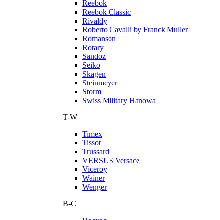
Reebok
Reebok Classic
Rivaldy
Roberto Cavalli by Franck Muller
Romanson
Rotary
Sandoz
Seiko
Skagen
Steinmeyer
Storm
Swiss Military Hanowa
T-W
Timex
Tissot
Trussardi
VERSUS Versace
Viceroy
Wainer
Wenger
В-С