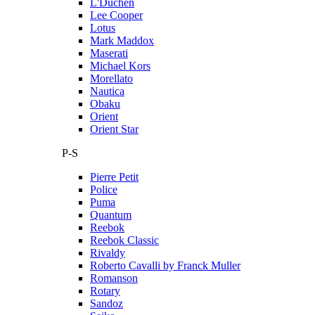
L'Duchen
Lee Cooper
Lotus
Mark Maddox
Maserati
Michael Kors
Morellato
Nautica
Obaku
Orient
Orient Star
P-S
Pierre Petit
Police
Puma
Quantum
Reebok
Reebok Classic
Rivaldy
Roberto Cavalli by Franck Muller
Romanson
Rotary
Sandoz