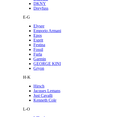
DKNY
Dreyfuss
E-G
Elysee
Emporio Armani
Epos
Esprit
Festina
Fossil
Furla
Garmin
GEORGE KINI
Gryon
H-K
Hirsch
Jacques Lemans
Just Cavalli
Kenneth Cole
L-O