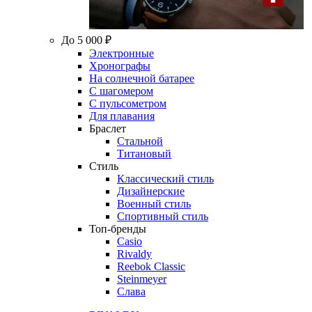
До 5 000 ₽
Электронные
Хронографы
На солнечной батарее
С шагомером
С пульсометром
Для плавания
Браслет
Стальной
Титановый
Стиль
Классический стиль
Дизайнерские
Военный стиль
Спортивный стиль
Топ-бренды
Casio
Rivaldy
Reebok Classic
Steinmeyer
Слава