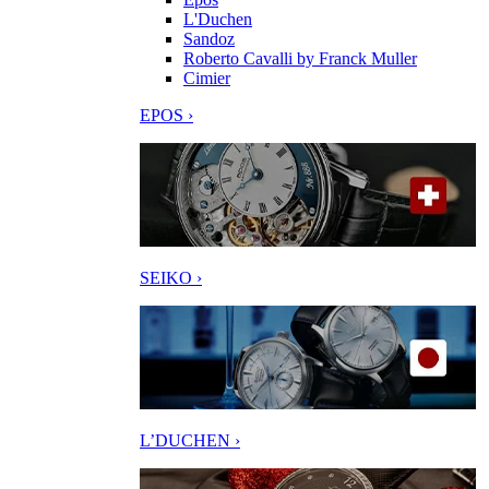
L'Duchen
Sandoz
Roberto Cavalli by Franck Muller
Cimier
EPOS ›
SEIKO ›
L’DUCHEN ›