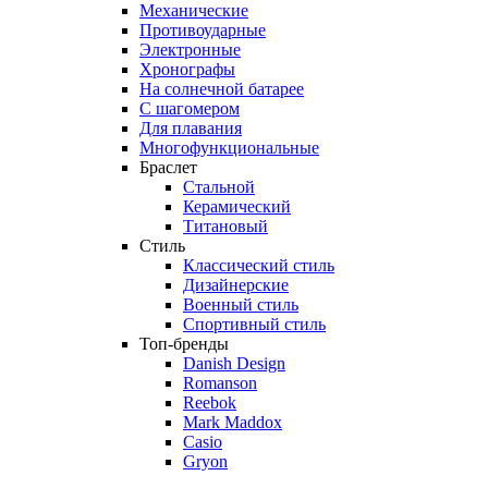
Механические
Противоударные
Электронные
Хронографы
На солнечной батарее
С шагомером
Для плавания
Многофункциональные
Браслет
Стальной
Керамический
Титановый
Стиль
Классический стиль
Дизайнерские
Военный стиль
Спортивный стиль
Топ-бренды
Danish Design
Romanson
Reebok
Mark Maddox
Casio
Gryon