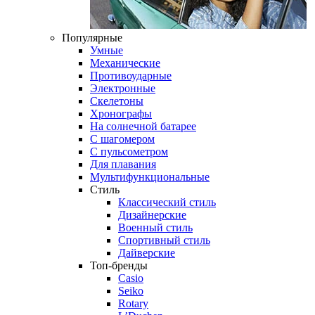
Популярные
Умные
Механические
Противоударные
Электронные
Скелетоны
Хронографы
На солнечной батарее
С шагомером
С пульсометром
Для плавания
Мультифункциональные
Стиль
Классический стиль
Дизайнерские
Военный стиль
Спортивный стиль
Дайверские
Топ-бренды
Casio
Seiko
Rotary