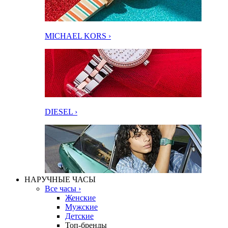
MICHAEL KORS ›
DIESEL ›
НАРУЧНЫЕ ЧАСЫ
Все часы ›
Женские
Мужские
Детские
Топ-бренды