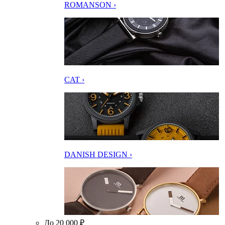
ROMANSON ›
CAT ›
DANISH DESIGN ›
До 20 000 ₽