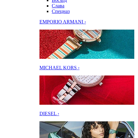
Восход
Слава
Спецназ
EMPORIO ARMANI ›
MICHAEL KORS ›
DIESEL ›