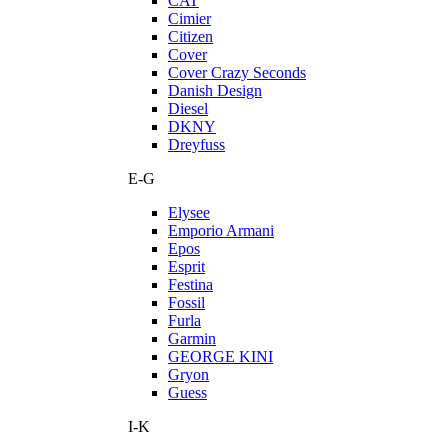
CAT
Cimier
Citizen
Cover
Cover Crazy Seconds
Danish Design
Diesel
DKNY
Dreyfuss
E-G
Elysee
Emporio Armani
Epos
Esprit
Festina
Fossil
Furla
Garmin
GEORGE KINI
Gryon
Guess
I-K