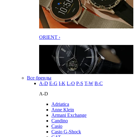
ORIENT ›
Все бренды
A-D
E-G
I-K
L-O
P-S
T-W
В-С
A-D
Adriatica
Anne Klein
Armani Exchange
Candino
Casio
Casio G-Shock