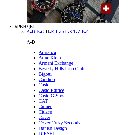
БРЕНДЫ
A-D
E-G
H
-K
L-O
P-S
T-Z
В-С
A-D
Adriatica
Anne Klein
Armani Exchange
Beverly Hills Polo Club
Bigotti
Candino
Casio
Casio Edifice
Casio G-Shock
CAT
Cimier
Citizen
Cover
Cover Crazy Seconds
Danish Design
DIESEL