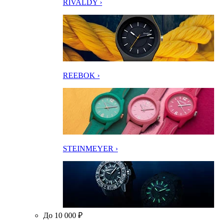
RIVALDY ›
REEBOK ›
STEINMEYER ›
До 10 000 ₽