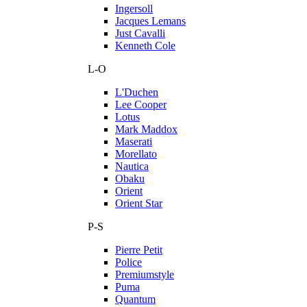
Ingersoll
Jacques Lemans
Just Cavalli
Kenneth Cole
L-O
L'Duchen
Lee Cooper
Lotus
Mark Maddox
Maserati
Morellato
Nautica
Obaku
Orient
Orient Star
P-S
Pierre Petit
Police
Premiumstyle
Puma
Quantum