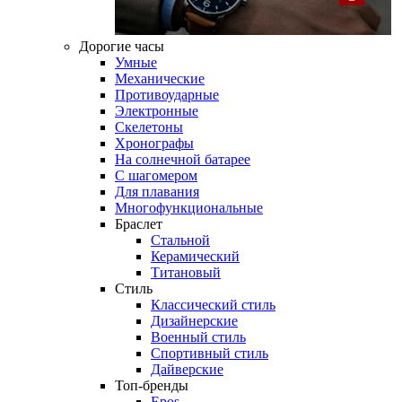
Дорогие часы
Умные
Механические
Противоударные
Электронные
Скелетоны
Хронографы
На солнечной батарее
С шагомером
Для плавания
Многофункциональные
Браслет
Стальной
Керамический
Титановый
Стиль
Классический стиль
Дизайнерские
Военный стиль
Спортивный стиль
Дайверские
Топ-бренды
Epos