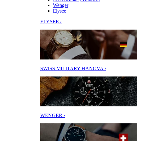
Wenger
Elysee
ELYSEE ›
SWISS MILITARY HANOVA ›
WENGER ›