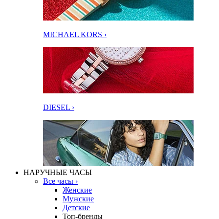
MICHAEL KORS ›
DIESEL ›
НАРУЧНЫЕ ЧАСЫ
Все часы ›
Женские
Мужские
Детские
Топ-бренды