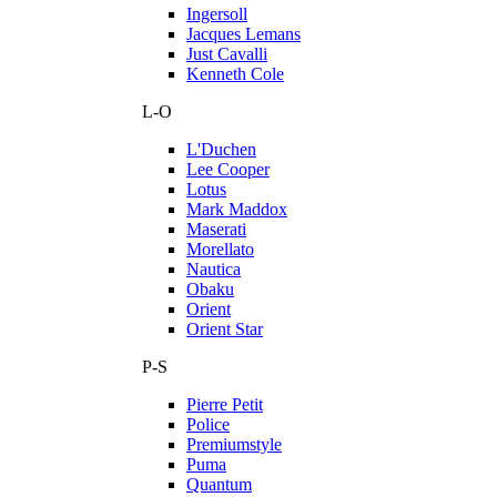
Ingersoll
Jacques Lemans
Just Cavalli
Kenneth Cole
L-O
L'Duchen
Lee Cooper
Lotus
Mark Maddox
Maserati
Morellato
Nautica
Obaku
Orient
Orient Star
P-S
Pierre Petit
Police
Premiumstyle
Puma
Quantum