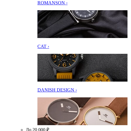
ROMANSON ›
CAT ›
DANISH DESIGN ›
До 20 000 ₽