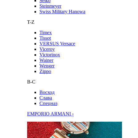
Seiko
Steinmeyer
Swiss Military Hanowa
T-Z
Timex
Tissot
VERSUS Versace
Viceroy
Victorinox
Wainer
Wenger
Zippo
В-С
Восход
Слава
Спецназ
EMPORIO ARMANI ›