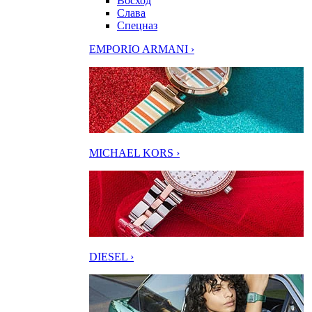
Восход
Слава
Спецназ
EMPORIO ARMANI ›
MICHAEL KORS ›
DIESEL ›