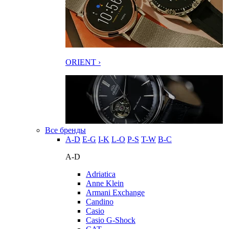
ORIENT ›
Все бренды
A-D
E-G
I-K
L-O
P-S
T-W
В-С
A-D
Adriatica
Anne Klein
Armani Exchange
Candino
Casio
Casio G-Shock