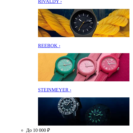
RIVALDY ›
REEBOK ›
STEINMEYER ›
До 10 000 ₽