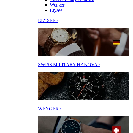
Wenger
Elysee
ELYSEE ›
SWISS MILITARY HANOVA ›
WENGER ›