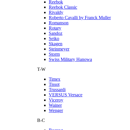
Reebok
Reebok Classic
Rivaldy
Roberto Cavalli by Franck Muller
Romanson
Rotary
Sandoz
Seiko
Skagen
Steinmeyer
Storm
Swiss Military Hanowa
T-W
Timex
Tissot
Trussardi
VERSUS Versace
Viceroy
Wainer
Wenger
В-С