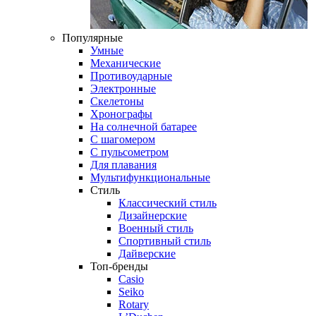
Популярные
Умные
Механические
Противоударные
Электронные
Скелетоны
Хронографы
На солнечной батарее
С шагомером
С пульсометром
Для плавания
Мультифункциональные
Стиль
Классический стиль
Дизайнерские
Военный стиль
Спортивный стиль
Дайверские
Топ-бренды
Casio
Seiko
Rotary