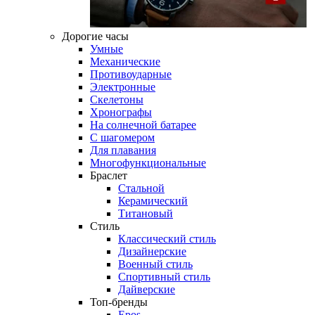
Дорогие часы
Умные
Механические
Противоударные
Электронные
Скелетоны
Хронографы
На солнечной батарее
С шагомером
Для плавания
Многофункциональные
Браслет
Стальной
Керамический
Титановый
Стиль
Классический стиль
Дизайнерские
Военный стиль
Спортивный стиль
Дайверские
Топ-бренды
Epos