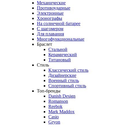
Механические
Противоударные
Электронные
Хронографы
На солнечной батарее
С шагомером
Для плавания
Многофункциональные
Браслет
Стальной
Керамический
Титановый
Стиль
Классический стиль
Дизайнерские
Военный стиль
Спортивный стиль
Топ-бренды
Danish Design
Romanson
Reebok
Mark Maddox
Casio
Gryon