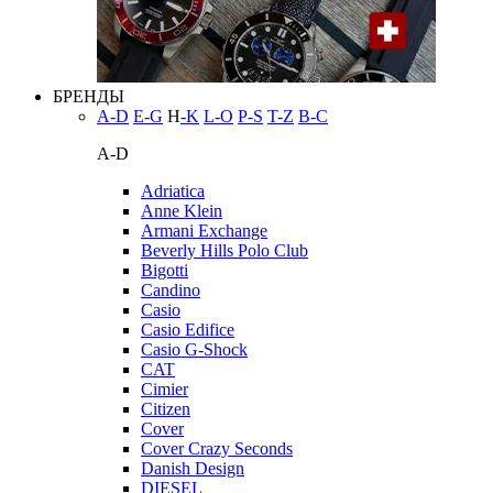
БРЕНДЫ
A-D
E-G
H
-K
L-O
P-S
T-Z
В-С
A-D
Adriatica
Anne Klein
Armani Exchange
Beverly Hills Polo Club
Bigotti
Candino
Casio
Casio Edifice
Casio G-Shock
CAT
Cimier
Citizen
Cover
Cover Crazy Seconds
Danish Design
DIESEL