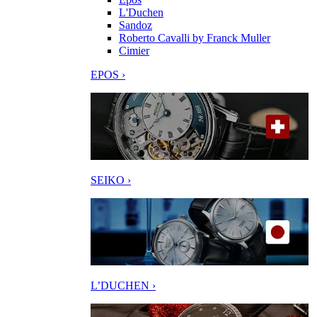
L'Duchen
Sandoz
Roberto Cavalli by Franck Muller
Cimier
EPOS ›
SEIKO ›
L’DUCHEN ›