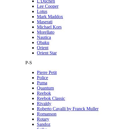
L'Duchen
Lee Cooper
Lotus
Mark Maddox
Maserati
Michael Kors
Morellato
Nautica
Obaku
Orient
Orient Star
P-S
Pierre Petit
Police
Puma
Quantum
Reebok
Reebok Classic
Rivaldy
Roberto Cavalli by Franck Muller
Romanson
Rotary
Sandoz