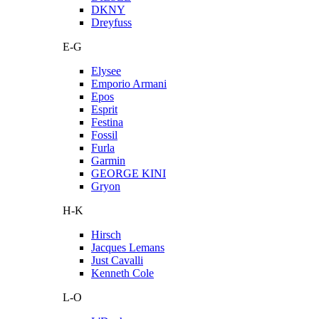
DKNY
Dreyfuss
E-G
Elysee
Emporio Armani
Epos
Esprit
Festina
Fossil
Furla
Garmin
GEORGE KINI
Gryon
H-K
Hirsch
Jacques Lemans
Just Cavalli
Kenneth Cole
L-O