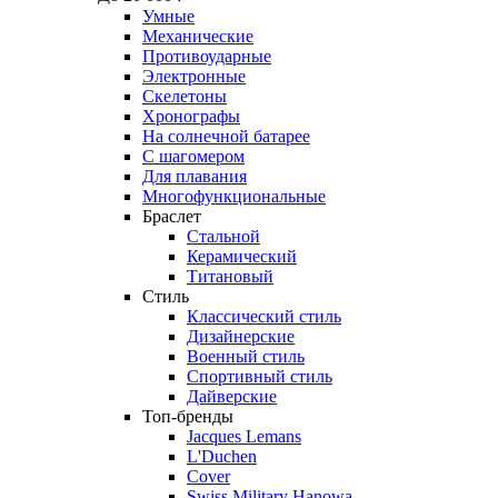
Умные
Механические
Противоударные
Электронные
Скелетоны
Хронографы
На солнечной батарее
С шагомером
Для плавания
Многофункциональные
Браслет
Стальной
Керамический
Титановый
Стиль
Классический стиль
Дизайнерские
Военный стиль
Спортивный стиль
Дайверские
Топ-бренды
Jacques Lemans
L'Duchen
Cover
Swiss Military Hanowa