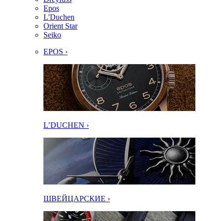
Epos
L'Duchen
Orient Star
Seiko
EPOS ›
L’DUCHEN ›
ШВЕЙЦАРСКИЕ ›