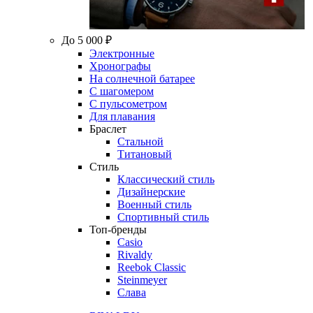
До 5 000 ₽
Электронные
Хронографы
На солнечной батарее
С шагомером
С пульсометром
Для плавания
Браслет
Стальной
Титановый
Стиль
Классический стиль
Дизайнерские
Военный стиль
Спортивный стиль
Топ-бренды
Casio
Rivaldy
Reebok Classic
Steinmeyer
Слава