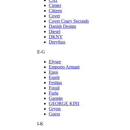
CAT
Cimier
Citizen
Cover
Cover Crazy Seconds
Danish Design
Diesel
DKNY
Dreyfuss
E-G
Elysee
Emporio Armani
Epos
Esprit
Festina
Fossil
Furla
Garmin
GEORGE KINI
Gryon
Guess
I-K