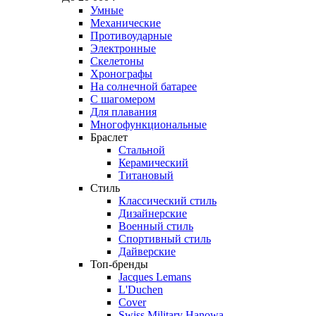
Умные
Механические
Противоударные
Электронные
Скелетоны
Хронографы
На солнечной батарее
С шагомером
Для плавания
Многофункциональные
Браслет
Стальной
Керамический
Титановый
Стиль
Классический стиль
Дизайнерские
Военный стиль
Спортивный стиль
Дайверские
Топ-бренды
Jacques Lemans
L'Duchen
Cover
Swiss Military Hanowa