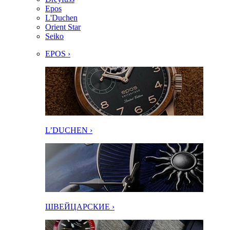
Epos
L'Duchen
Orient Star
Seiko
EPOS ›
L’DUCHEN ›
ШВЕЙЦАРСКИЕ ›