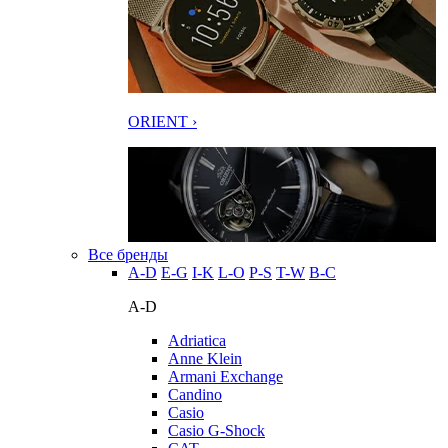
ORIENT ›
Все бренды
A-D
E-G
I-K
L-O
P-S
T-W
В-С
A-D
Adriatica
Anne Klein
Armani Exchange
Candino
Casio
Casio G-Shock