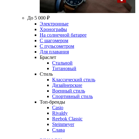
До 5 000 ₽
Электронные
Хронографы
На солнечной батарее
С шагомером
С пульсометром
Для плавания
Браслет
Стальной
Титановый
Стиль
Классический стиль
Дизайнерские
Военный стиль
Спортивный стиль
Топ-бренды
Casio
Rivaldy
Reebok Classic
Steinmeyer
Слава