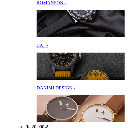
ROMANSON ›
CAT ›
DANISH DESIGN ›
До 20 000 ₽