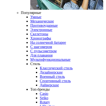
Популярные
Умные
Механические
Противоударные
Электронные
Скелетоны
Хронографы
На солнечной батарее
С шагомером
С пульсометром
Для плавания
Мультифункциональные
Стиль
Классический стиль
Дизайнерские
Военный стиль
Спортивный стиль
Дайверские
Топ-бренды
Casio
Seiko
Rotary