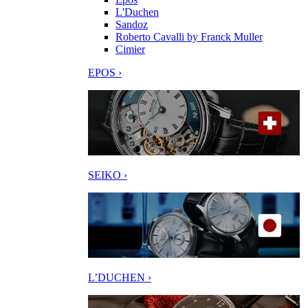
L'Duchen
Sandoz
Roberto Cavalli by Franck Muller
Cimier
EPOS ›
SEIKO ›
L’DUCHEN ›