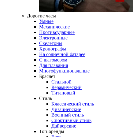
Дорогие часы
Умные
Механические
Противоударные
Электронные
Скелетоны
Хронографы
На солнечной батарее
С шагомером
Для плавания
Многофункциональные
Браслет
Стальной
Керамический
Титановый
Стиль
Классический стиль
Дизайнерские
Военный стиль
Спортивный стиль
Дайверские
Топ-бренды
Epos