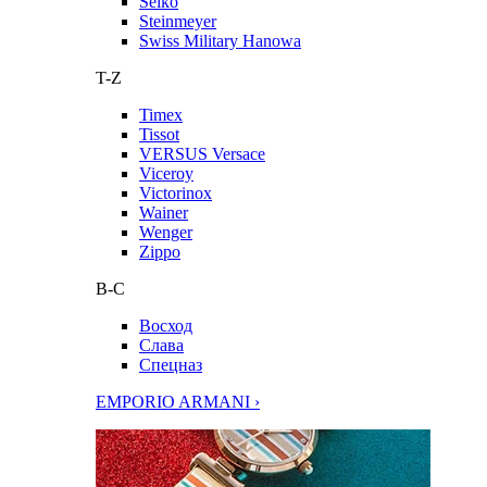
Seiko
Steinmeyer
Swiss Military Hanowa
T-Z
Timex
Tissot
VERSUS Versace
Viceroy
Victorinox
Wainer
Wenger
Zippo
В-С
Восход
Слава
Спецназ
EMPORIO ARMANI ›