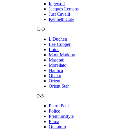
Ingersoll
Jacques Lemans
Just Cavalli
Kenneth Cole
L-O
L'Duchen
Lee Cooper
Lotus
Mark Maddox
Maserati
Morellato
Nautica
Obaku
Orient
Orient Star
P-S
Pierre Petit
Police
Premiumstyle
Puma
Quantum