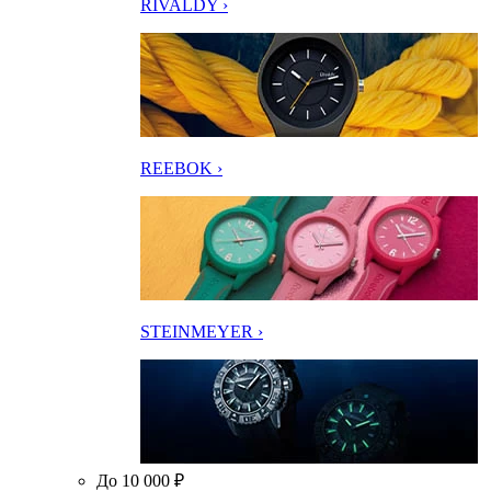
RIVALDY ›
REEBOK ›
STEINMEYER ›
До 10 000 ₽