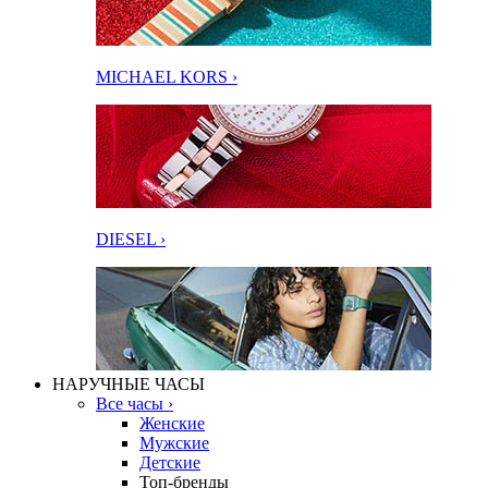
MICHAEL KORS ›
DIESEL ›
НАРУЧНЫЕ ЧАСЫ
Все часы ›
Женские
Мужские
Детские
Топ-бренды