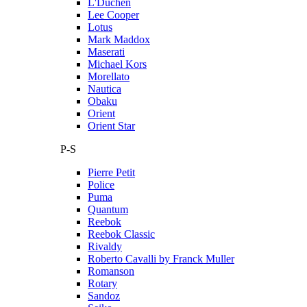
L'Duchen
Lee Cooper
Lotus
Mark Maddox
Maserati
Michael Kors
Morellato
Nautica
Obaku
Orient
Orient Star
P-S
Pierre Petit
Police
Puma
Quantum
Reebok
Reebok Classic
Rivaldy
Roberto Cavalli by Franck Muller
Romanson
Rotary
Sandoz