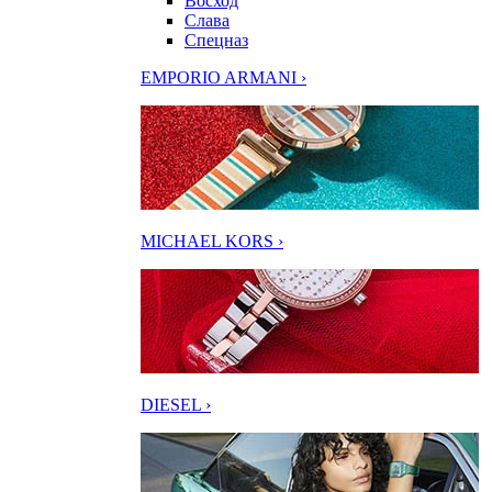
Восход
Слава
Спецназ
EMPORIO ARMANI ›
MICHAEL KORS ›
DIESEL ›