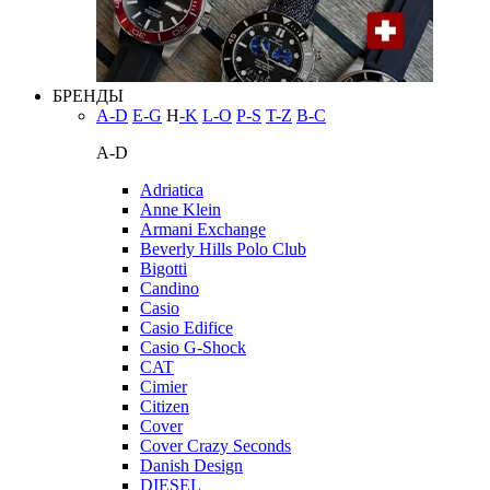
БРЕНДЫ
A-D
E-G
H
-K
L-O
P-S
T-Z
В-С
A-D
Adriatica
Anne Klein
Armani Exchange
Beverly Hills Polo Club
Bigotti
Candino
Casio
Casio Edifice
Casio G-Shock
CAT
Cimier
Citizen
Cover
Cover Crazy Seconds
Danish Design
DIESEL