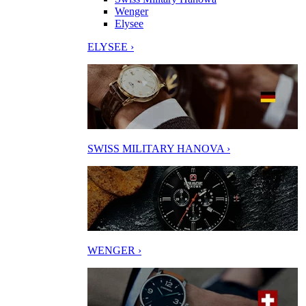
Wenger
Elysee
ELYSEE ›
SWISS MILITARY HANOVA ›
WENGER ›