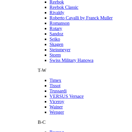
Reebok
Reebok Classic
Rivaldy
Roberto Cavalli by Franck Muller
Romanson
Rotary
Sandoz
Seiko
Skagen
Steinmeyer
Storm
Swiss Military Hanowa
T-W
Timex
Tissot
Trussardi
VERSUS Versace
Viceroy
Wainer
Wenger
В-С