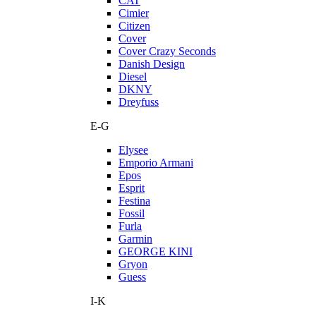
CAT
Cimier
Citizen
Cover
Cover Crazy Seconds
Danish Design
Diesel
DKNY
Dreyfuss
E-G
Elysee
Emporio Armani
Epos
Esprit
Festina
Fossil
Furla
Garmin
GEORGE KINI
Gryon
Guess
I-K