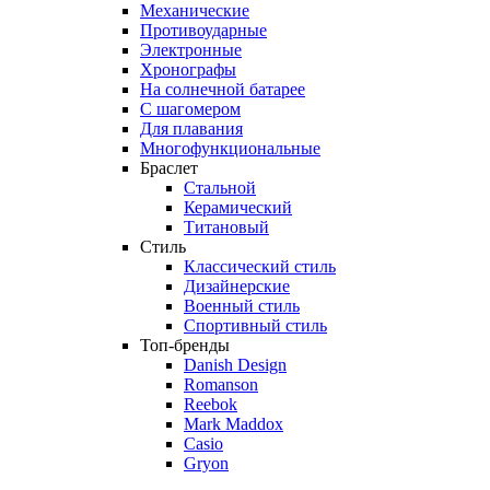
Механические
Противоударные
Электронные
Хронографы
На солнечной батарее
С шагомером
Для плавания
Многофункциональные
Браслет
Стальной
Керамический
Титановый
Стиль
Классический стиль
Дизайнерские
Военный стиль
Спортивный стиль
Топ-бренды
Danish Design
Romanson
Reebok
Mark Maddox
Casio
Gryon