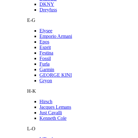
DKNY
Dreyfuss
E-G
Elysee
Emporio Armani
Epos
Esprit
Festina
Fossil
Furla
Garmin
GEORGE KINI
Gryon
H-K
Hirsch
Jacques Lemans
Just Cavalli
Kenneth Cole
L-O