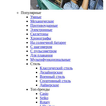
Популярные
Умные
Механические
Противоударные
Электронные
Скелетоны
Хронографы
На солнечной батарее
С шагомером
С пульсометром
Для плавания
Мультифункциональные
Стиль
Классический стиль
Дизайнерские
Военный стиль
Спортивный стиль
Дайверские
Топ-бренды
Casio
Seiko
Rotary