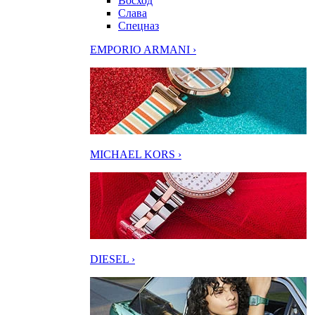
Восход
Слава
Спецназ
EMPORIO ARMANI ›
MICHAEL KORS ›
DIESEL ›