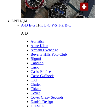
БРЕНДЫ
A-D
E-G
H
-K
L-O
P-S
T-Z
В-С
A-D
Adriatica
Anne Klein
Armani Exchange
Beverly Hills Polo Club
Bigotti
Candino
Casio
Casio Edifice
Casio G-Shock
CAT
Cimier
Citizen
Cover
Cover Crazy Seconds
Danish Design
DIESEL