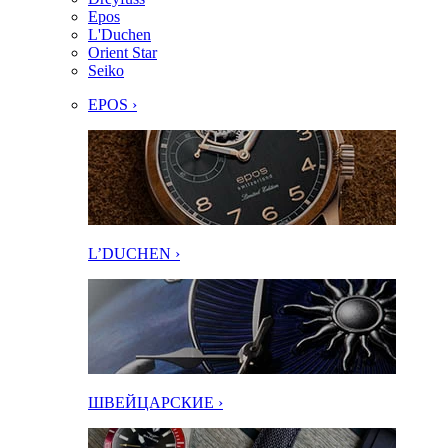
Epos
L'Duchen
Orient Star
Seiko
EPOS ›
L’DUCHEN ›
ШВЕЙЦАРСКИЕ ›