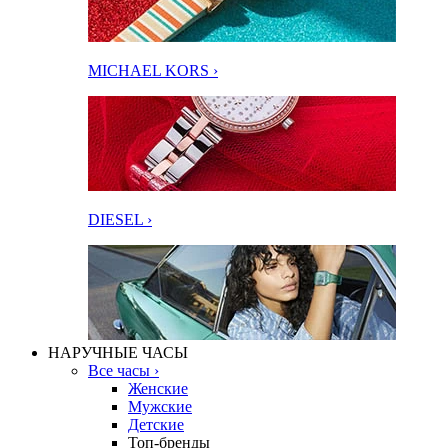
MICHAEL KORS ›
DIESEL ›
НАРУЧНЫЕ ЧАСЫ
Все часы ›
Женские
Мужские
Детские
Топ-бренды