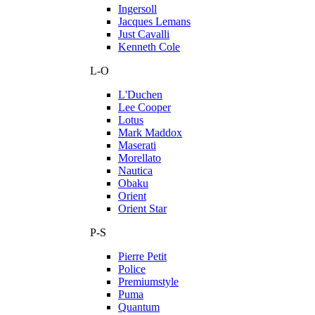
Ingersoll
Jacques Lemans
Just Cavalli
Kenneth Cole
L-O
L'Duchen
Lee Cooper
Lotus
Mark Maddox
Maserati
Morellato
Nautica
Obaku
Orient
Orient Star
P-S
Pierre Petit
Police
Premiumstyle
Puma
Quantum