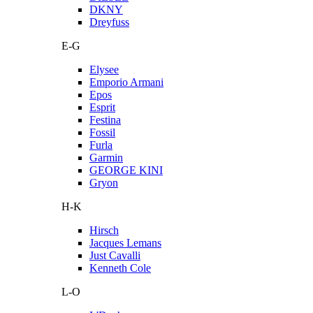
DKNY
Dreyfuss
E-G
Elysee
Emporio Armani
Epos
Esprit
Festina
Fossil
Furla
Garmin
GEORGE KINI
Gryon
H-K
Hirsch
Jacques Lemans
Just Cavalli
Kenneth Cole
L-O