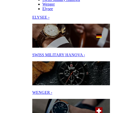
Wenger
Elysee
ELYSEE ›
SWISS MILITARY HANOVA ›
WENGER ›