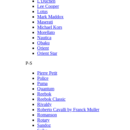
L'Duchen
Lee Cooper
Lotus
Mark Maddox
Maserati
Michael Kors
Morellato
Nautica
Obaku
Orient
Orient Star
P-S
Pierre Petit
Police
Puma
Quantum
Reebok
Reebok Classic
Rivaldy
Roberto Cavalli by Franck Muller
Romanson
Rotary
Sandoz