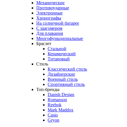
Механические
Противоударные
Электронные
Хронографы
На солнечной батарее
С шагомером
Для плавания
Многофункциональные
Браслет
Стальной
Керамический
Титановый
Стиль
Классический стиль
Дизайнерские
Военный стиль
Спортивный стиль
Топ-бренды
Danish Design
Romanson
Reebok
Mark Maddox
Casio
Gryon