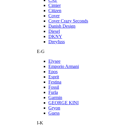
CAT
Cimier
Citizen
Cover
Cover Crazy Seconds
Danish Design
Diesel
DKNY
Dreyfuss
E-G
Elysee
Emporio Armani
Epos
Esprit
Festina
Fossil
Furla
Garmin
GEORGE KINI
Gryon
Guess
I-K