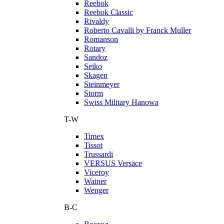
Reebok
Reebok Classic
Rivaldy
Roberto Cavalli by Franck Muller
Romanson
Rotary
Sandoz
Seiko
Skagen
Steinmeyer
Storm
Swiss Military Hanowa
T-W
Timex
Tissot
Trussardi
VERSUS Versace
Viceroy
Wainer
Wenger
В-С