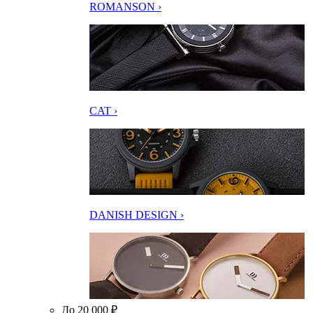
ROMANSON ›
CAT ›
DANISH DESIGN ›
До 20 000 ₽