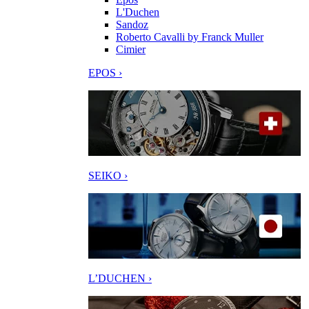
L'Duchen
Sandoz
Roberto Cavalli by Franck Muller
Cimier
EPOS ›
SEIKO ›
L’DUCHEN ›