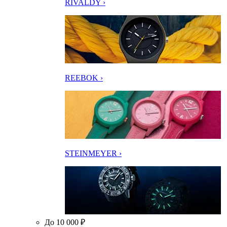
RIVALDY ›
REEBOK ›
STEINMEYER ›
До 10 000 ₽