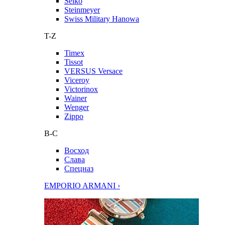
Seiko
Steinmeyer
Swiss Military Hanowa
T-Z
Timex
Tissot
VERSUS Versace
Viceroy
Victorinox
Wainer
Wenger
Zippo
В-С
Восход
Слава
Спецназ
EMPORIO ARMANI ›