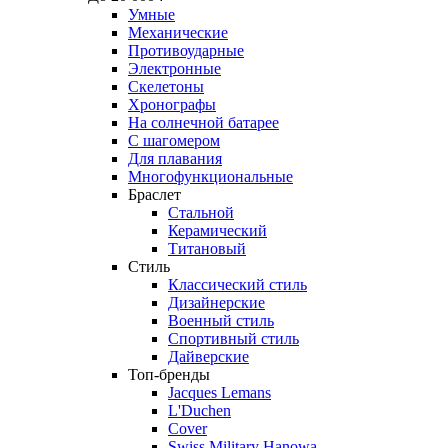
Умные
Механические
Противоударные
Электронные
Скелетоны
Хронографы
На солнечной батарее
С шагомером
Для плавания
Многофункциональные
Браслет
Стальной
Керамический
Титановый
Стиль
Классический стиль
Дизайнерские
Военный стиль
Спортивный стиль
Дайверские
Топ-бренды
Jacques Lemans
L'Duchen
Cover
Swiss Military Hanowa