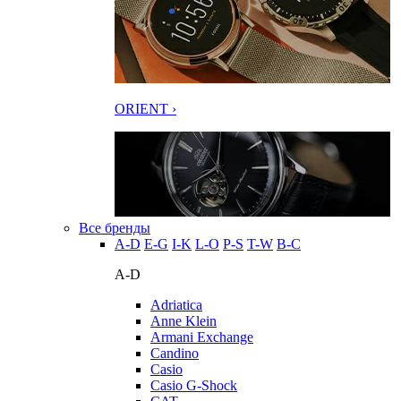
ORIENT ›
Все бренды
A-D
E-G
I-K
L-O
P-S
T-W
В-С
A-D
Adriatica
Anne Klein
Armani Exchange
Candino
Casio
Casio G-Shock