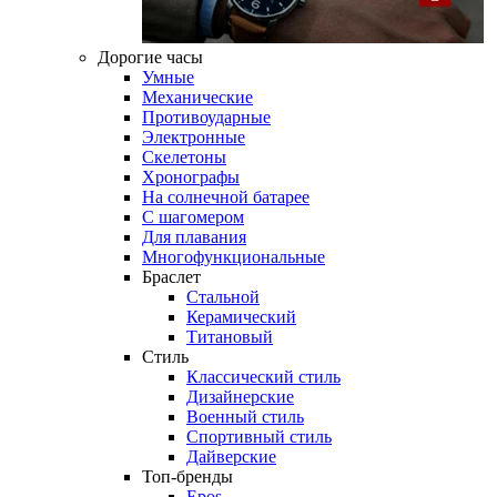
Дорогие часы
Умные
Механические
Противоударные
Электронные
Скелетоны
Хронографы
На солнечной батарее
С шагомером
Для плавания
Многофункциональные
Браслет
Стальной
Керамический
Титановый
Стиль
Классический стиль
Дизайнерские
Военный стиль
Спортивный стиль
Дайверские
Топ-бренды
Epos