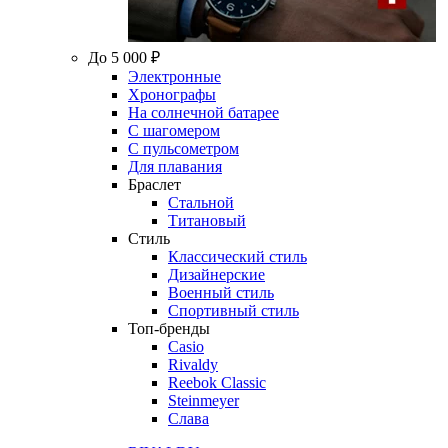
До 5 000 ₽
Электронные
Хронографы
На солнечной батарее
С шагомером
С пульсометром
Для плавания
Браслет
Стальной
Титановый
Стиль
Классический стиль
Дизайнерские
Военный стиль
Спортивный стиль
Топ-бренды
Casio
Rivaldy
Reebok Classic
Steinmeyer
Слава