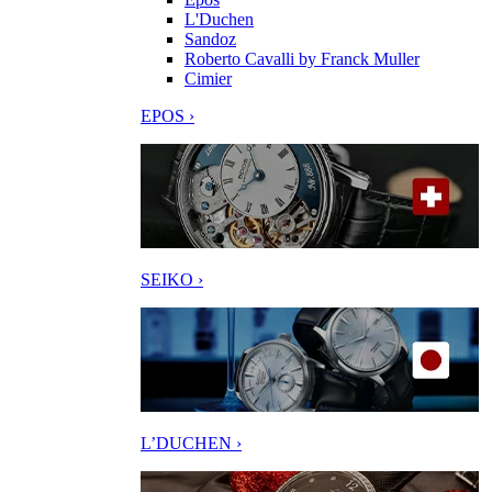
L'Duchen
Sandoz
Roberto Cavalli by Franck Muller
Cimier
EPOS ›
SEIKO ›
L’DUCHEN ›