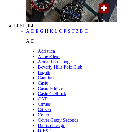
БРЕНДЫ
A-D
E-G
H
-K
L-O
P-S
T-Z
В-С
A-D
Adriatica
Anne Klein
Armani Exchange
Beverly Hills Polo Club
Bigotti
Candino
Casio
Casio Edifice
Casio G-Shock
CAT
Cimier
Citizen
Cover
Cover Crazy Seconds
Danish Design
DIESEL