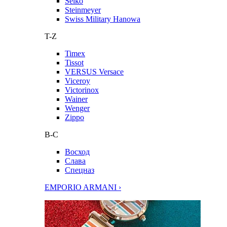
Seiko
Steinmeyer
Swiss Military Hanowa
T-Z
Timex
Tissot
VERSUS Versace
Viceroy
Victorinox
Wainer
Wenger
Zippo
В-С
Восход
Слава
Спецназ
EMPORIO ARMANI ›