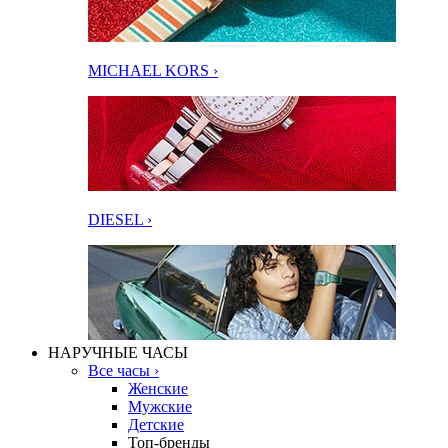
MICHAEL KORS ›
DIESEL ›
НАРУЧНЫЕ ЧАСЫ
Все часы ›
Женские
Мужские
Детские
Топ-бренды