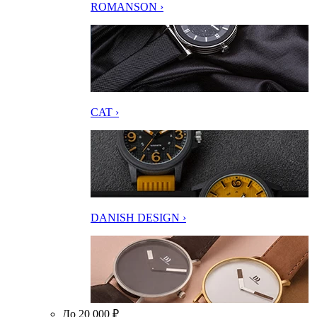
ROMANSON ›
CAT ›
DANISH DESIGN ›
До 20 000 ₽