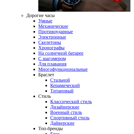
Дорогие часы
Умные
Механические
Противоударные
Электронные
Скелетоны
Хронографы
На солнечной батарее
С шагомером
Для плавания
Многофункциональные
Браслет
Стальной
Керамический
Титановый
Стиль
Классический стиль
Дизайнерские
Военный стиль
Спортивный стиль
Дайверские
Топ-бренды
Epos