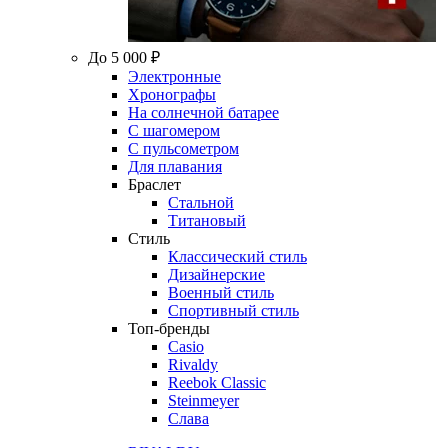
До 5 000 ₽
Электронные
Хронографы
На солнечной батарее
С шагомером
С пульсометром
Для плавания
Браслет
Стальной
Титановый
Стиль
Классический стиль
Дизайнерские
Военный стиль
Спортивный стиль
Топ-бренды
Casio
Rivaldy
Reebok Classic
Steinmeyer
Слава