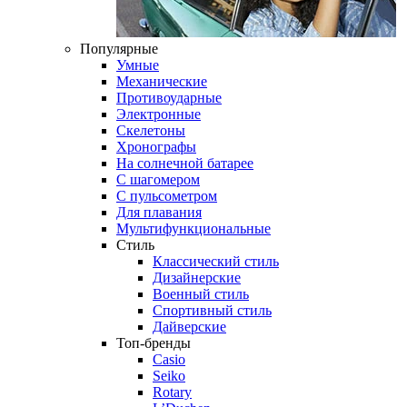
Популярные
Умные
Механические
Противоударные
Электронные
Скелетоны
Хронографы
На солнечной батарее
С шагомером
С пульсометром
Для плавания
Мультифункциональные
Стиль
Классический стиль
Дизайнерские
Военный стиль
Спортивный стиль
Дайверские
Топ-бренды
Casio
Seiko
Rotary