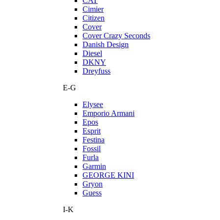
CAT
Cimier
Citizen
Cover
Cover Crazy Seconds
Danish Design
Diesel
DKNY
Dreyfuss
E-G
Elysee
Emporio Armani
Epos
Esprit
Festina
Fossil
Furla
Garmin
GEORGE KINI
Gryon
Guess
I-K