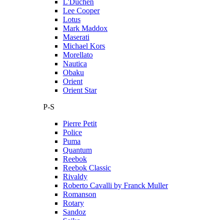
L'Duchen
Lee Cooper
Lotus
Mark Maddox
Maserati
Michael Kors
Morellato
Nautica
Obaku
Orient
Orient Star
P-S
Pierre Petit
Police
Puma
Quantum
Reebok
Reebok Classic
Rivaldy
Roberto Cavalli by Franck Muller
Romanson
Rotary
Sandoz