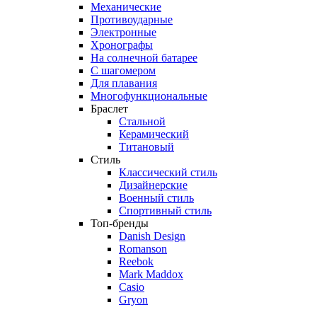
Механические
Противоударные
Электронные
Хронографы
На солнечной батарее
С шагомером
Для плавания
Многофункциональные
Браслет
Стальной
Керамический
Титановый
Стиль
Классический стиль
Дизайнерские
Военный стиль
Спортивный стиль
Топ-бренды
Danish Design
Romanson
Reebok
Mark Maddox
Casio
Gryon