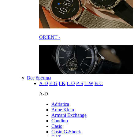
ORIENT ›
Все бренды
A-D
E-G
I-K
L-O
P-S
T-W
В-С
A-D
Adriatica
Anne Klein
Armani Exchange
Candino
Casio
Casio G-Shock