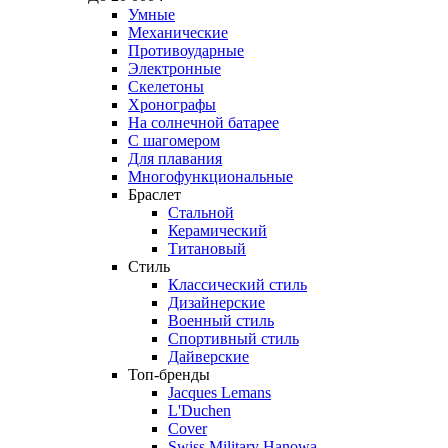
Умные
Механические
Противоударные
Электронные
Скелетоны
Хронографы
На солнечной батарее
С шагомером
Для плавания
Многофункциональные
Браслет
Стальной
Керамический
Титановый
Стиль
Классический стиль
Дизайнерские
Военный стиль
Спортивный стиль
Дайверские
Топ-бренды
Jacques Lemans
L'Duchen
Cover
Swiss Military Hanowa