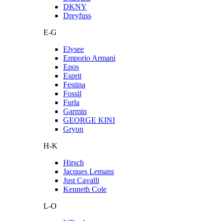
DKNY
Dreyfuss
E-G
Elysee
Emporio Armani
Epos
Esprit
Festina
Fossil
Furla
Garmin
GEORGE KINI
Gryon
H-K
Hirsch
Jacques Lemans
Just Cavalli
Kenneth Cole
L-O