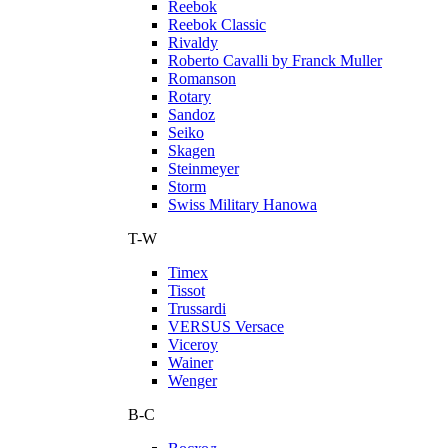
Reebok
Reebok Classic
Rivaldy
Roberto Cavalli by Franck Muller
Romanson
Rotary
Sandoz
Seiko
Skagen
Steinmeyer
Storm
Swiss Military Hanowa
T-W
Timex
Tissot
Trussardi
VERSUS Versace
Viceroy
Wainer
Wenger
В-С