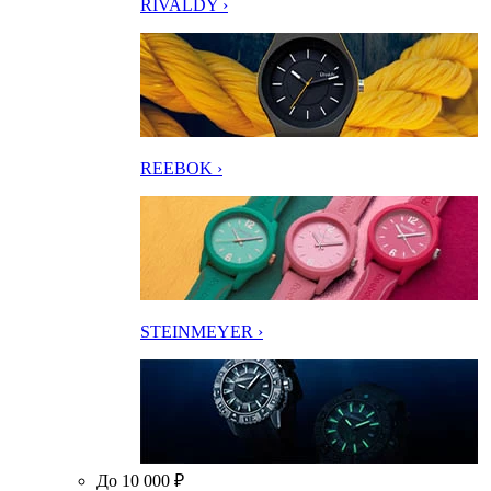
RIVALDY ›
REEBOK ›
STEINMEYER ›
До 10 000 ₽