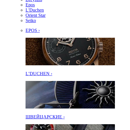
Epos
L'Duchen
Orient Star
Seiko
EPOS ›
L’DUCHEN ›
ШВЕЙЦАРСКИЕ ›