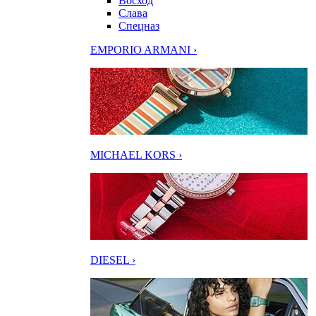
Восход
Слава
Спецназ
EMPORIO ARMANI ›
MICHAEL KORS ›
DIESEL ›