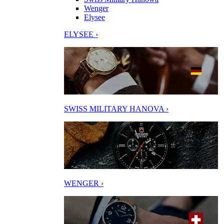
Wenger
Elysee
ELYSEE ›
SWISS MILITARY HANOVA ›
WENGER ›