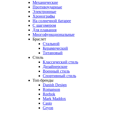
Механические
Противоударные
Электронные
Хронографы
На солнечной батарее
С шагомером
Для плавания
Многофункциональные
Браслет
Стальной
Керамический
Титановый
Стиль
Классический стиль
Дизайнерские
Военный стиль
Спортивный стиль
Топ-бренды
Danish Design
Romanson
Reebok
Mark Maddox
Casio
Gryon