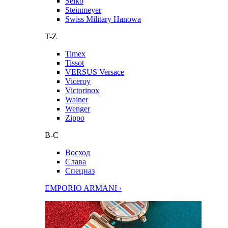
Seiko
Steinmeyer
Swiss Military Hanowa
T-Z
Timex
Tissot
VERSUS Versace
Viceroy
Victorinox
Wainer
Wenger
Zippo
В-С
Восход
Слава
Спецназ
EMPORIO ARMANI ›