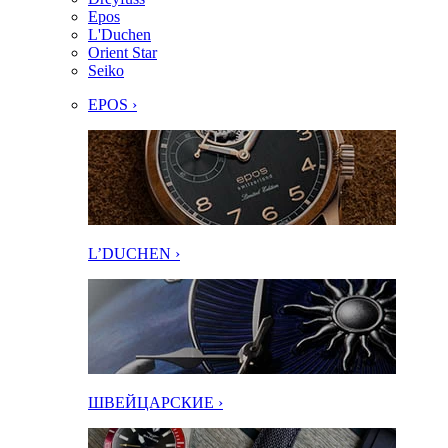
Epos
L'Duchen
Orient Star
Seiko
EPOS ›
L’DUCHEN ›
ШВЕЙЦАРСКИЕ ›