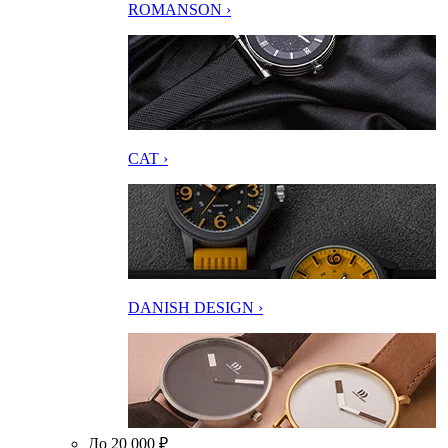
ROMANSON ›
CAT ›
DANISH DESIGN ›
До 20 000 ₽