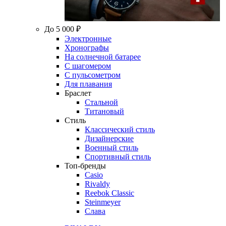
До 5 000 ₽
Электронные
Хронографы
На солнечной батарее
С шагомером
С пульсометром
Для плавания
Браслет
Стальной
Титановый
Стиль
Классический стиль
Дизайнерские
Военный стиль
Спортивный стиль
Топ-бренды
Casio
Rivaldy
Reebok Classic
Steinmeyer
Слава