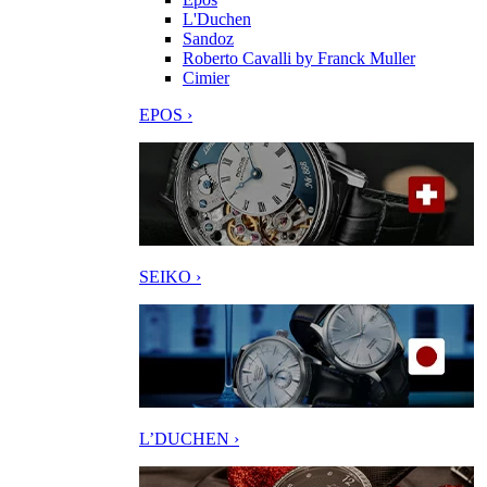
L'Duchen
Sandoz
Roberto Cavalli by Franck Muller
Cimier
EPOS ›
SEIKO ›
L’DUCHEN ›