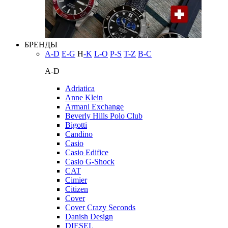
БРЕНДЫ
A-D
E-G
H
-K
L-O
P-S
T-Z
В-С
A-D
Adriatica
Anne Klein
Armani Exchange
Beverly Hills Polo Club
Bigotti
Candino
Casio
Casio Edifice
Casio G-Shock
CAT
Cimier
Citizen
Cover
Cover Crazy Seconds
Danish Design
DIESEL