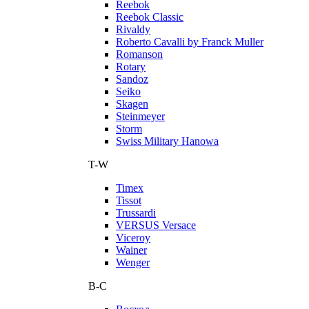
Reebok
Reebok Classic
Rivaldy
Roberto Cavalli by Franck Muller
Romanson
Rotary
Sandoz
Seiko
Skagen
Steinmeyer
Storm
Swiss Military Hanowa
T-W
Timex
Tissot
Trussardi
VERSUS Versace
Viceroy
Wainer
Wenger
В-С