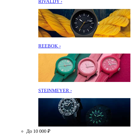
RIVALDY ›
REEBOK ›
STEINMEYER ›
До 10 000 ₽