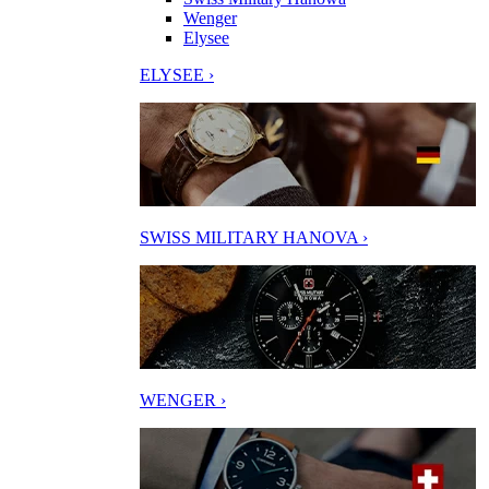
Wenger
Elysee
ELYSEE ›
SWISS MILITARY HANOVA ›
WENGER ›