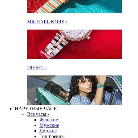
MICHAEL KORS ›
DIESEL ›
НАРУЧНЫЕ ЧАСЫ
Все часы ›
Женские
Мужские
Детские
Топ-бренды