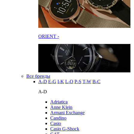
ORIENT ›
Все бренды
A-D
E-G
I-K
L-O
P-S
T-W
В-С
A-D
Adriatica
Anne Klein
Armani Exchange
Candino
Casio
Casio G-Shock