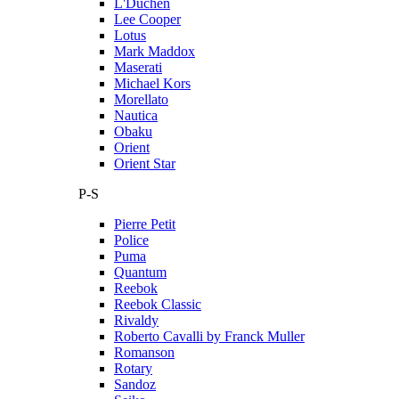
L'Duchen
Lee Cooper
Lotus
Mark Maddox
Maserati
Michael Kors
Morellato
Nautica
Obaku
Orient
Orient Star
P-S
Pierre Petit
Police
Puma
Quantum
Reebok
Reebok Classic
Rivaldy
Roberto Cavalli by Franck Muller
Romanson
Rotary
Sandoz