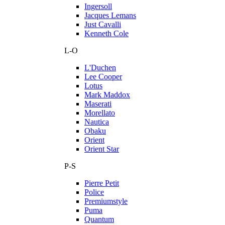
Ingersoll
Jacques Lemans
Just Cavalli
Kenneth Cole
L-O
L'Duchen
Lee Cooper
Lotus
Mark Maddox
Maserati
Morellato
Nautica
Obaku
Orient
Orient Star
P-S
Pierre Petit
Police
Premiumstyle
Puma
Quantum