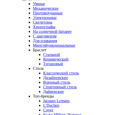
Умные
Механические
Противоударные
Электронные
Скелетоны
Хронографы
На солнечной батарее
С шагомером
Для плавания
Многофункциональные
Браслет
Стальной
Керамический
Титановый
Стиль
Классический стиль
Дизайнерские
Военный стиль
Спортивный стиль
Дайверские
Топ-бренды
Jacques Lemans
L'Duchen
Cover
Swiss Military Hanowa