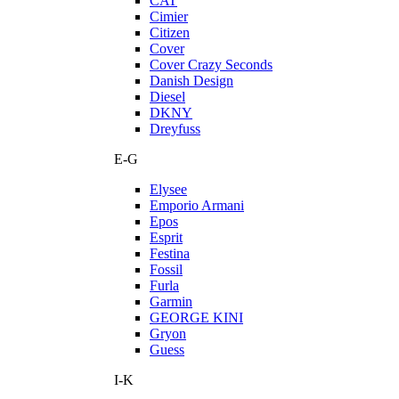
CAT
Cimier
Citizen
Cover
Cover Crazy Seconds
Danish Design
Diesel
DKNY
Dreyfuss
E-G
Elysee
Emporio Armani
Epos
Esprit
Festina
Fossil
Furla
Garmin
GEORGE KINI
Gryon
Guess
I-K