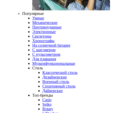
Популярные
Умные
Механические
Противоударные
Электронные
Скелетоны
Хронографы
На солнечной батарее
С шагомером
С пульсометром
Для плавания
Мультифункциональные
Стиль
Классический стиль
Дизайнерские
Военный стиль
Спортивный стиль
Дайверские
Топ-бренды
Casio
Seiko
Rotary