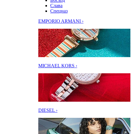
Восход
Слава
Спецназ
EMPORIO ARMANI ›
MICHAEL KORS ›
DIESEL ›