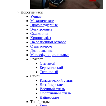
Дорогие часы
Умные
Механические
Противоударные
Электронные
Скелетоны
Хронографы
На солнечной батарее
С шагомером
Для плавания
Многофункциональные
Браслет
Стальной
Керамический
Титановый
Стиль
Классический стиль
Дизайнерские
Военный стиль
Спортивный стиль
Дайверские
Топ-бренды
Epos