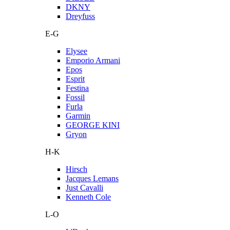
DKNY
Dreyfuss
E-G
Elysee
Emporio Armani
Epos
Esprit
Festina
Fossil
Furla
Garmin
GEORGE KINI
Gryon
H-K
Hirsch
Jacques Lemans
Just Cavalli
Kenneth Cole
L-O