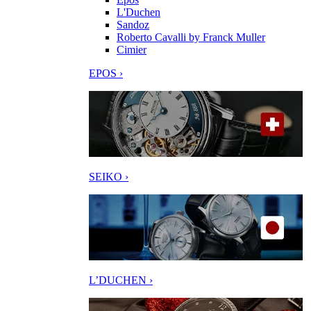
L'Duchen
Sandoz
Roberto Cavalli by Franck Muller
Cimier
EPOS ›
SEIKO ›
L’DUCHEN ›