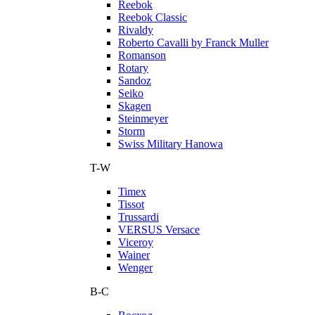
Reebok
Reebok Classic
Rivaldy
Roberto Cavalli by Franck Muller
Romanson
Rotary
Sandoz
Seiko
Skagen
Steinmeyer
Storm
Swiss Military Hanowa
T-W
Timex
Tissot
Trussardi
VERSUS Versace
Viceroy
Wainer
Wenger
В-С