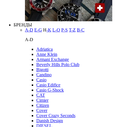
БРЕНДЫ
A-D
E-G
H
-K
L-O
P-S
T-Z
В-С
A-D
Adriatica
Anne Klein
Armani Exchange
Beverly Hills Polo Club
Bigotti
Candino
Casio
Casio Edifice
Casio G-Shock
CAT
Cimier
Citizen
Cover
Cover Crazy Seconds
Danish Design
DIESEL