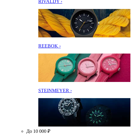
RIVALDY ›
REEBOK ›
STEINMEYER ›
До 10 000 ₽