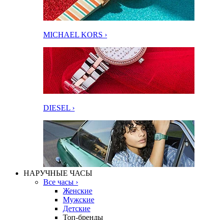
MICHAEL KORS ›
DIESEL ›
НАРУЧНЫЕ ЧАСЫ
Все часы ›
Женские
Мужские
Детские
Топ-бренды