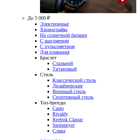
До 5 000 ₽
Электронные
Хронографы
На солнечной батарее
С шагомером
С пульсометром
Для плавания
Браслет
Стальной
Титановый
Стиль
Классический стиль
Дизайнерские
Военный стиль
Спортивный стиль
Топ-бренды
Casio
Rivaldy
Reebok Classic
Steinmeyer
Слава