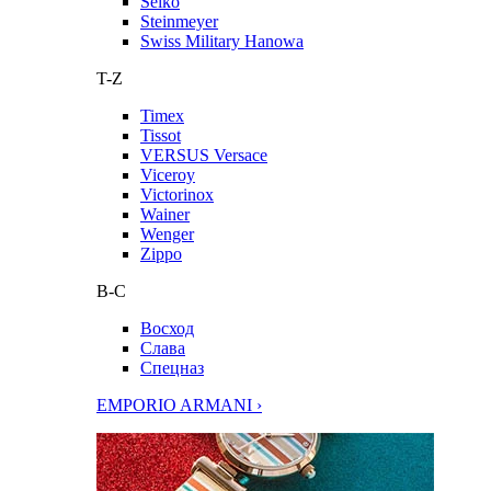
Seiko
Steinmeyer
Swiss Military Hanowa
T-Z
Timex
Tissot
VERSUS Versace
Viceroy
Victorinox
Wainer
Wenger
Zippo
В-С
Восход
Слава
Спецназ
EMPORIO ARMANI ›