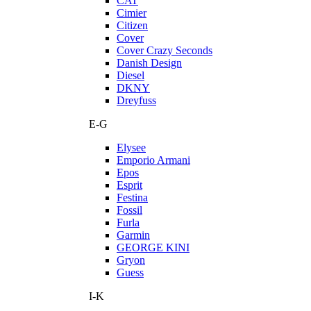
CAT
Cimier
Citizen
Cover
Cover Crazy Seconds
Danish Design
Diesel
DKNY
Dreyfuss
E-G
Elysee
Emporio Armani
Epos
Esprit
Festina
Fossil
Furla
Garmin
GEORGE KINI
Gryon
Guess
I-K