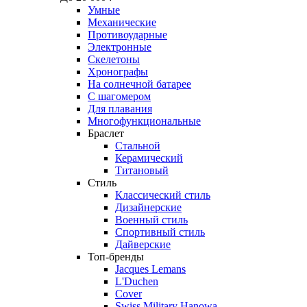
Умные
Механические
Противоударные
Электронные
Скелетоны
Хронографы
На солнечной батарее
С шагомером
Для плавания
Многофункциональные
Браслет
Стальной
Керамический
Титановый
Стиль
Классический стиль
Дизайнерские
Военный стиль
Спортивный стиль
Дайверские
Топ-бренды
Jacques Lemans
L'Duchen
Cover
Swiss Military Hanowa