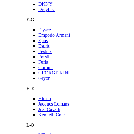
DKNY
Dreyfuss
E-G
Elysee
Emporio Armani
Epos
Esprit
Festina
Fossil
Furla
Garmin
GEORGE KINI
Gryon
H-K
Hirsch
Jacques Lemans
Just Cavalli
Kenneth Cole
L-O