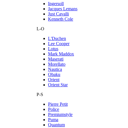
Ingersoll
Jacques Lemans
Just Cavalli
Kenneth Cole
L-O
L'Duchen
Lee Cooper
Lotus
Mark Maddox
Maserati
Morellato
Nautica
Obaku
Orient
Orient Star
P-S
Pierre Petit
Police
Premiumstyle
Puma
Quantum