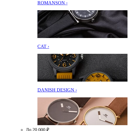
ROMANSON ›
CAT ›
DANISH DESIGN ›
До 20 000 ₽