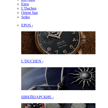
Epos
L'Duchen
Orient Star
Seiko
EPOS ›
L’DUCHEN ›
ШВЕЙЦАРСКИЕ ›