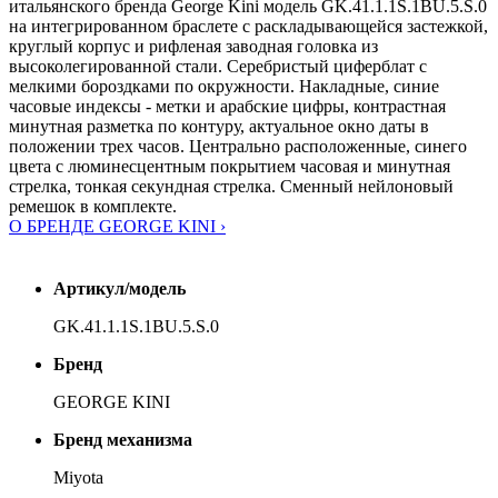
итальянского бренда George Kini модель GK.41.1.1S.1BU.5.S.0
на интегрированном браслете с раскладывающейся застежкой,
круглый корпус и рифленая заводная головка из
высоколегированной стали. Серебристый циферблат с
мелкими бороздками по окружности. Накладные, синие
часовые индексы - метки и арабские цифры, контрастная
минутная разметка по контуру, актуальное окно даты в
положении трех часов. Центрально расположенные, синего
цвета с люминесцентным покрытием часовая и минутная
стрелка, тонкая секундная стрелка. Сменный нейлоновый
ремешок в комплекте.
О БРЕНДЕ GEORGE KINI ›
Артикул/модель
GK.41.1.1S.1BU.5.S.0
Бренд
GEORGE KINI
Бренд механизма
Miyota