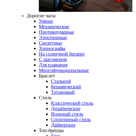
Дорогие часы
Умные
Механические
Противоударные
Электронные
Скелетоны
Хронографы
На солнечной батарее
С шагомером
Для плавания
Многофункциональные
Браслет
Стальной
Керамический
Титановый
Стиль
Классический стиль
Дизайнерские
Военный стиль
Спортивный стиль
Дайверские
Топ-бренды
Epos