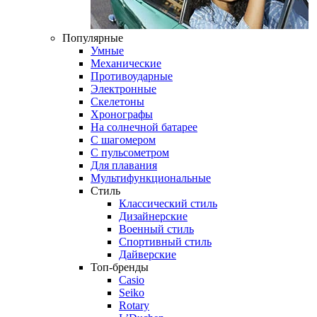
Популярные
Умные
Механические
Противоударные
Электронные
Скелетоны
Хронографы
На солнечной батарее
С шагомером
С пульсометром
Для плавания
Мультифункциональные
Стиль
Классический стиль
Дизайнерские
Военный стиль
Спортивный стиль
Дайверские
Топ-бренды
Casio
Seiko
Rotary