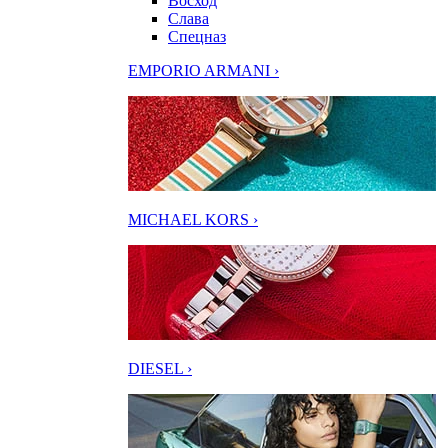
Восход
Слава
Спецназ
EMPORIO ARMANI ›
MICHAEL KORS ›
DIESEL ›