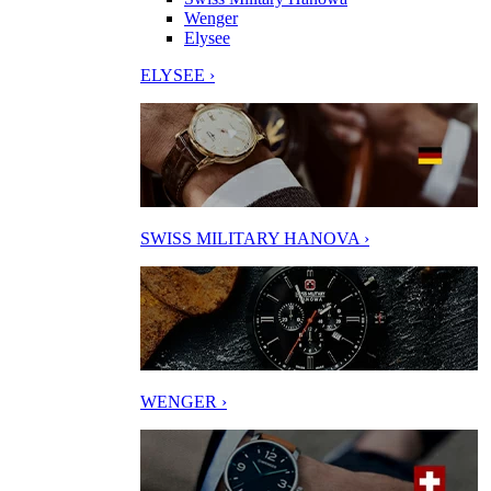
Wenger
Elysee
ELYSEE ›
SWISS MILITARY HANOVA ›
WENGER ›