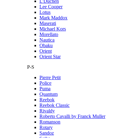
L'Duchen
Lee Cooper
Lotus
Mark Maddox
Maserati
Michael Kors
Morellato
Nautica
Obaku
Orient
Orient Star
P-S
Pierre Petit
Police
Puma
Quantum
Reebok
Reebok Classic
Rivaldy
Roberto Cavalli by Franck Muller
Romanson
Rotary
Sandoz