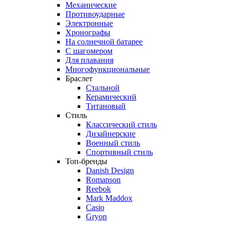
Механические
Противоударные
Электронные
Хронографы
На солнечной батарее
С шагомером
Для плавания
Многофункциональные
Браслет
Стальной
Керамический
Титановый
Стиль
Классический стиль
Дизайнерские
Военный стиль
Спортивный стиль
Топ-бренды
Danish Design
Romanson
Reebok
Mark Maddox
Casio
Gryon