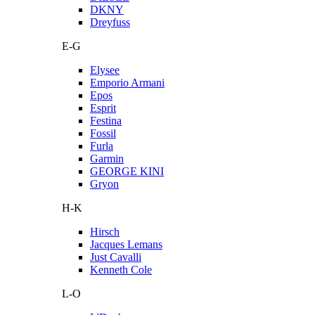
DKNY
Dreyfuss
E-G
Elysee
Emporio Armani
Epos
Esprit
Festina
Fossil
Furla
Garmin
GEORGE KINI
Gryon
H-K
Hirsch
Jacques Lemans
Just Cavalli
Kenneth Cole
L-O