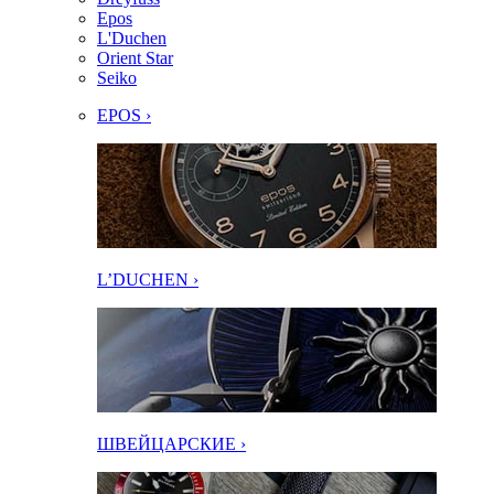
Epos
L'Duchen
Orient Star
Seiko
EPOS ›
L’DUCHEN ›
ШВЕЙЦАРСКИЕ ›