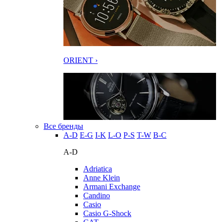
ORIENT ›
Все бренды
A-D
E-G
I-K
L-O
P-S
T-W
В-С
A-D
Adriatica
Anne Klein
Armani Exchange
Candino
Casio
Casio G-Shock