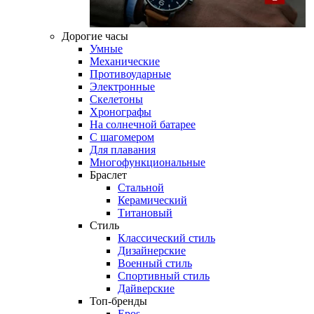
Дорогие часы
Умные
Механические
Противоударные
Электронные
Скелетоны
Хронографы
На солнечной батарее
С шагомером
Для плавания
Многофункциональные
Браслет
Стальной
Керамический
Титановый
Стиль
Классический стиль
Дизайнерские
Военный стиль
Спортивный стиль
Дайверские
Топ-бренды
Epos