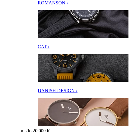
ROMANSON ›
CAT ›
DANISH DESIGN ›
До 20 000 ₽