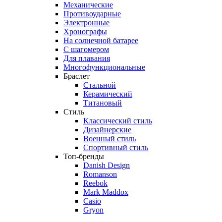
Механические
Противоударные
Электронные
Хронографы
На солнечной батарее
С шагомером
Для плавания
Многофункциональные
Браслет
Стальной
Керамический
Титановый
Стиль
Классический стиль
Дизайнерские
Военный стиль
Спортивный стиль
Топ-бренды
Danish Design
Romanson
Reebok
Mark Maddox
Casio
Gryon