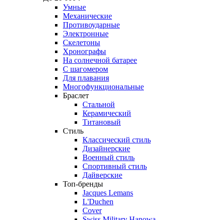
Умные
Механические
Противоударные
Электронные
Скелетоны
Хронографы
На солнечной батарее
С шагомером
Для плавания
Многофункциональные
Браслет
Стальной
Керамический
Титановый
Стиль
Классический стиль
Дизайнерские
Военный стиль
Спортивный стиль
Дайверские
Топ-бренды
Jacques Lemans
L'Duchen
Cover
Swiss Military Hanowa