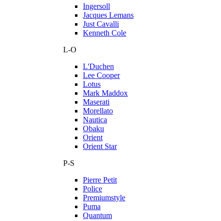
Ingersoll
Jacques Lemans
Just Cavalli
Kenneth Cole
L-O
L'Duchen
Lee Cooper
Lotus
Mark Maddox
Maserati
Morellato
Nautica
Obaku
Orient
Orient Star
P-S
Pierre Petit
Police
Premiumstyle
Puma
Quantum