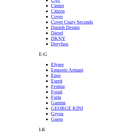
CAT
Cimier
Citizen
Cover
Cover Crazy Seconds
Danish Design
Diesel
DKNY
Dreyfuss
E-G
Elysee
Emporio Armani
Epos
Esprit
Festina
Fossil
Furla
Garmin
GEORGE KINI
Gryon
Guess
I-K