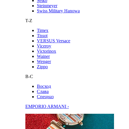
Seiko
Steinmeyer
Swiss Military Hanowa
T-Z
Timex
Tissot
VERSUS Versace
Viceroy
Victorinox
Wainer
Wenger
Zippo
В-С
Восход
Слава
Спецназ
EMPORIO ARMANI ›