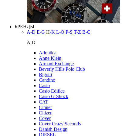
БРЕНДЫ
A-D
E-G
H
-K
L-O
P-S
T-Z
В-С
A-D
Adriatica
Anne Klein
Armani Exchange
Beverly Hills Polo Club
Bigotti
Candino
Casio
Casio Edifice
Casio G-Shock
CAT
Cimier
Citizen
Cover
Cover Crazy Seconds
Danish Design
DIESEL