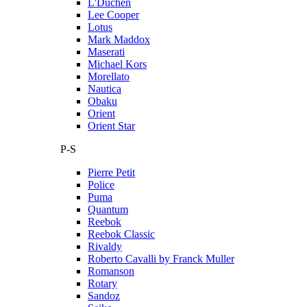
L'Duchen
Lee Cooper
Lotus
Mark Maddox
Maserati
Michael Kors
Morellato
Nautica
Obaku
Orient
Orient Star
P-S
Pierre Petit
Police
Puma
Quantum
Reebok
Reebok Classic
Rivaldy
Roberto Cavalli by Franck Muller
Romanson
Rotary
Sandoz