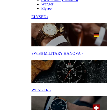
Wenger
Elysee
ELYSEE ›
SWISS MILITARY HANOVA ›
WENGER ›