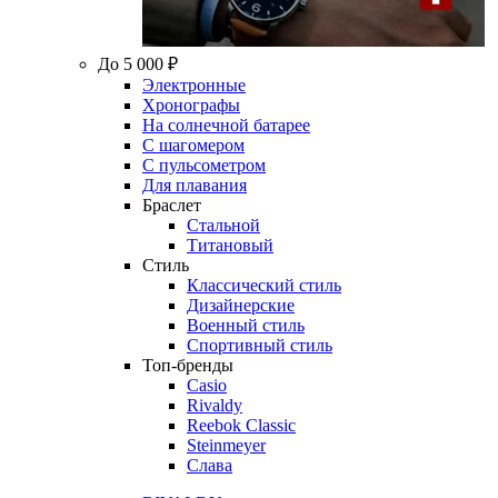
До 5 000 ₽
Электронные
Хронографы
На солнечной батарее
С шагомером
С пульсометром
Для плавания
Браслет
Стальной
Титановый
Стиль
Классический стиль
Дизайнерские
Военный стиль
Спортивный стиль
Топ-бренды
Casio
Rivaldy
Reebok Classic
Steinmeyer
Слава