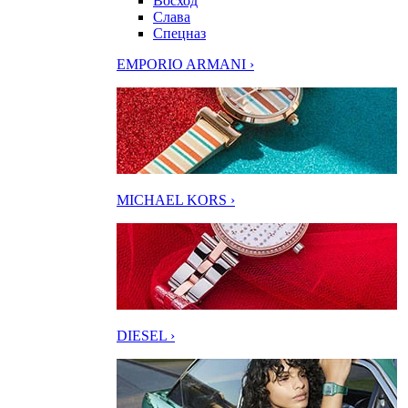
Восход
Слава
Спецназ
EMPORIO ARMANI ›
MICHAEL KORS ›
DIESEL ›