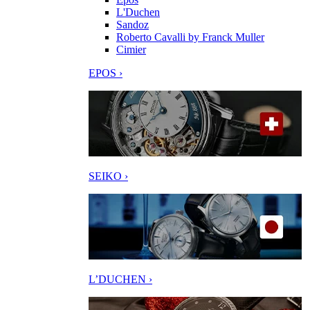
L'Duchen
Sandoz
Roberto Cavalli by Franck Muller
Cimier
EPOS ›
SEIKO ›
L’DUCHEN ›