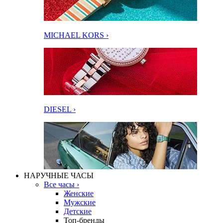
MICHAEL KORS ›
DIESEL ›
НАРУЧНЫЕ ЧАСЫ
Все часы ›
Женские
Мужские
Детские
Топ-бренды