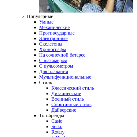
Популярные
Умные
Механические
Противоударные
Электронные
Скелетоны
Хронографы
На солнечной батарее
С шагомером
С пульсометром
Для плавания
Мультифункциональные
Стиль
Классический стиль
Дизайнерские
Военный стиль
Спортивный стиль
Дайверские
Топ-бренды
Casio
Seiko
Rotary