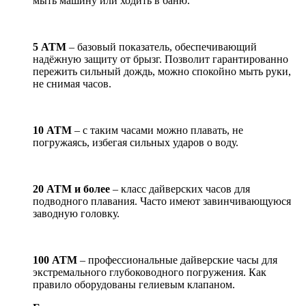
мыть машину или ходить в баню.
5 АТМ
– базовый показатель, обеспечивающий
надёжную защиту от брызг. Позволит гарантированно
пережить сильный дождь, можно спокойно мыть руки,
не снимая часов.
10 АТМ
– с таким часами можно плавать, не
погружаясь, избегая сильных ударов о воду.
20 АТМ и более
– класс дайверских часов для
подводного плавания. Часто имеют завинчивающуюся
заводную головку.
100 АТМ
– профессиональные дайверские часы для
экстремального глубоководного погружения. Как
правило оборудованы гелиевым клапаном.