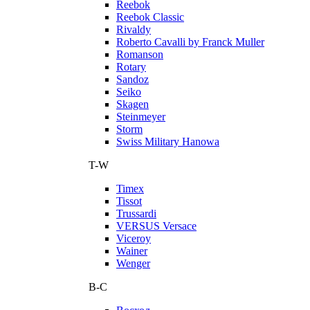
Reebok
Reebok Classic
Rivaldy
Roberto Cavalli by Franck Muller
Romanson
Rotary
Sandoz
Seiko
Skagen
Steinmeyer
Storm
Swiss Military Hanowa
T-W
Timex
Tissot
Trussardi
VERSUS Versace
Viceroy
Wainer
Wenger
В-С