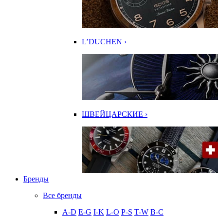
L’DUCHEN ›
ШВЕЙЦАРСКИЕ ›
Бренды
Все бренды
A-D
E-G
I-K
L-O
P-S
T-W
В-С