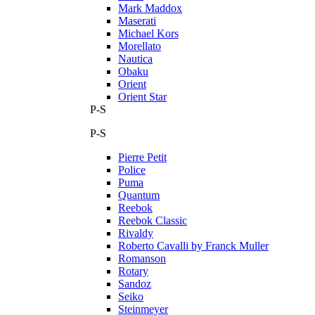
Mark Maddox
Maserati
Michael Kors
Morellato
Nautica
Obaku
Orient
Orient Star
P-S
P-S
Pierre Petit
Police
Puma
Quantum
Reebok
Reebok Classic
Rivaldy
Roberto Cavalli by Franck Muller
Romanson
Rotary
Sandoz
Seiko
Steinmeyer