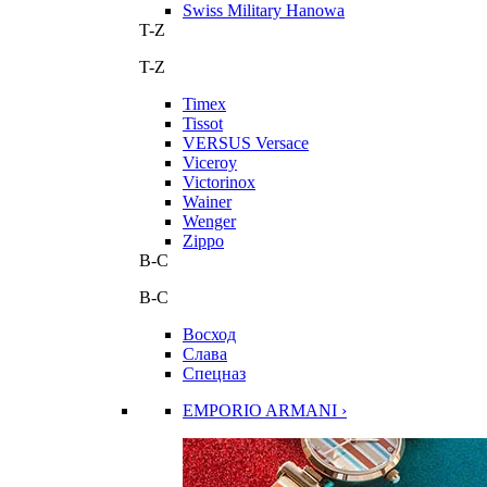
Swiss Military Hanowa
T-Z
T-Z
Timex
Tissot
VERSUS Versace
Viceroy
Victorinox
Wainer
Wenger
Zippo
В-С
В-С
Восход
Слава
Спецназ
EMPORIO ARMANI ›