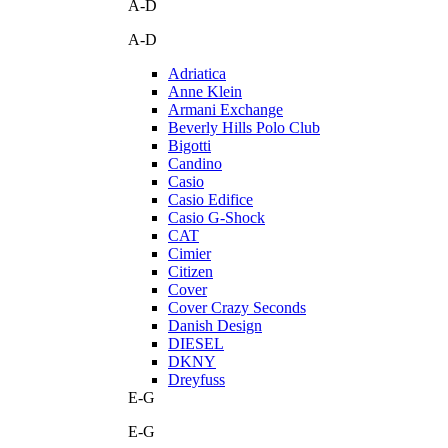
A-D
A-D
Adriatica
Anne Klein
Armani Exchange
Beverly Hills Polo Club
Bigotti
Candino
Casio
Casio Edifice
Casio G-Shock
CAT
Cimier
Citizen
Cover
Cover Crazy Seconds
Danish Design
DIESEL
DKNY
Dreyfuss
E-G
E-G