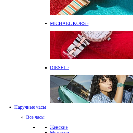
MICHAEL KORS ›
DIESEL ›
Наручные часы
Все часы
Женские
Мужские