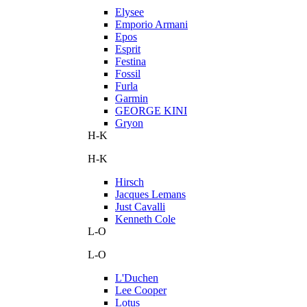
Elysee
Emporio Armani
Epos
Esprit
Festina
Fossil
Furla
Garmin
GEORGE KINI
Gryon
H-K
H-K
Hirsch
Jacques Lemans
Just Cavalli
Kenneth Cole
L-O
L-O
L'Duchen
Lee Cooper
Lotus