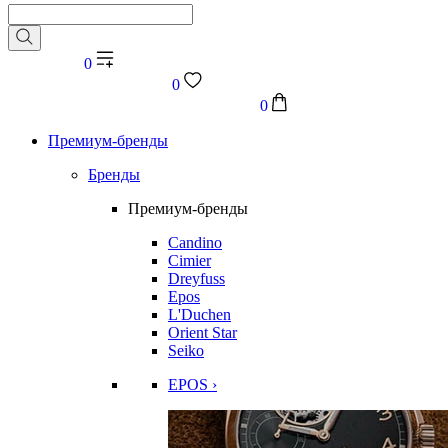
0
0
0
Премиум-бренды
Бренды
Премиум-бренды
Candino
Cimier
Dreyfuss
Epos
L'Duchen
Orient Star
Seiko
EPOS ›