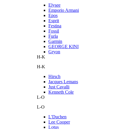
Elysee
Emporio Armani
Epos
Esprit
Festina
Fossil
Furla
Garmin
GEORGE KINI
Gryon
H-K
H-K
Hirsch
Jacques Lemans
Just Cavalli
Kenneth Cole
L-O
L-O
L'Duchen
Lee Cooper
Lotus