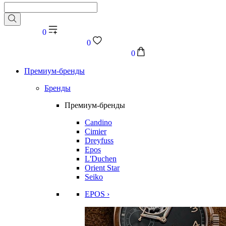
0
0
0
Премиум-бренды
Бренды
Премиум-бренды
Candino
Cimier
Dreyfuss
Epos
L'Duchen
Orient Star
Seiko
EPOS ›