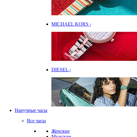
MICHAEL KORS ›
DIESEL ›
Наручные часы
Все часы
Женские
Мужские