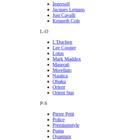
Ingersoll
Jacques Lemans
Just Cavalli
Kenneth Cole
L-O
L'Duchen
Lee Cooper
Lotus
Mark Maddox
Maserati
Morellato
Nautica
Obaku
Orient
Orient Star
P-S
Pierre Petit
Police
Premiumstyle
Puma
Quantum