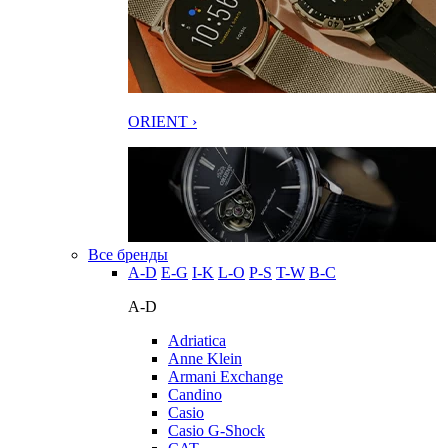
ORIENT ›
Все бренды
A-D
E-G
I-K
L-O
P-S
T-W
В-С
A-D
Adriatica
Anne Klein
Armani Exchange
Candino
Casio
Casio G-Shock