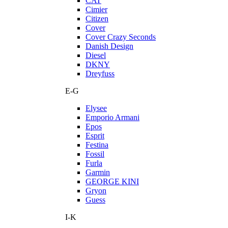
CAT
Cimier
Citizen
Cover
Cover Crazy Seconds
Danish Design
Diesel
DKNY
Dreyfuss
E-G
Elysee
Emporio Armani
Epos
Esprit
Festina
Fossil
Furla
Garmin
GEORGE KINI
Gryon
Guess
I-K