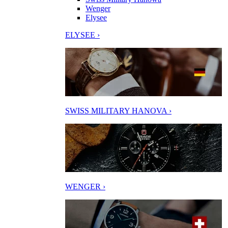
Wenger
Elysee
ELYSEE ›
SWISS MILITARY HANOVA ›
WENGER ›