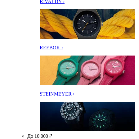
RIVALDY ›
REEBOK ›
STEINMEYER ›
До 10 000 ₽