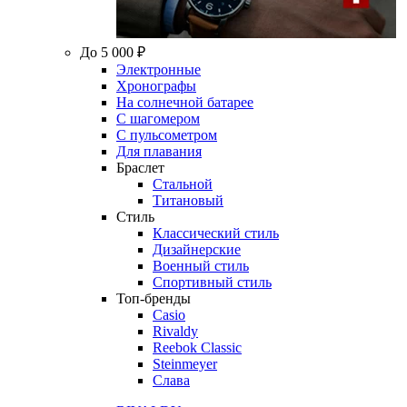
До 5 000 ₽
Электронные
Хронографы
На солнечной батарее
С шагомером
С пульсометром
Для плавания
Браслет
Стальной
Титановый
Стиль
Классический стиль
Дизайнерские
Военный стиль
Спортивный стиль
Топ-бренды
Casio
Rivaldy
Reebok Classic
Steinmeyer
Слава