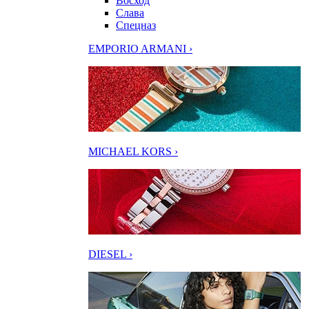
Восход
Слава
Спецназ
EMPORIO ARMANI ›
MICHAEL KORS ›
DIESEL ›