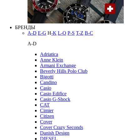
БРЕНДЫ
A-D
E-G
H
-K
L-O
P-S
T-Z
В-С
A-D
Adriatica
Anne Klein
Armani Exchange
Beverly Hills Polo Club
Bigotti
Candino
Casio
Casio Edifice
Casio G-Shock
CAT
Cimier
Citizen
Cover
Cover Crazy Seconds
Danish Design
DIESEL