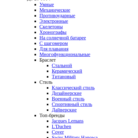
Умные
Механические
Противоударные
Электронные
Скелетоны
Хронографы
На солнечной батарее
С шагомером
Для плавания
Многофункциональные
Браслет
Стальной
Керамический
Титановый
Стиль
Классический стиль
Дизайнерские
Военный стиль
Спортивный стиль
Дайверские
Топ-бренды
Jacques Lemans
L'Duchen
Cover
Swiss Military Hanowa