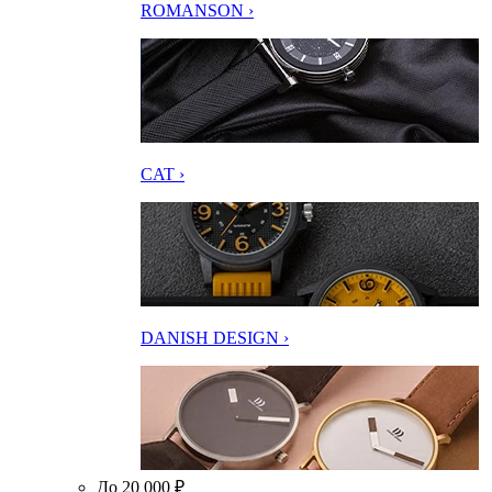
ROMANSON ›
CAT ›
DANISH DESIGN ›
До 20 000 ₽