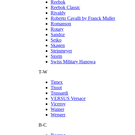
Reebok
Reebok Classic
Rivaldy
Roberto Cavalli by Franck Muller
Romanson
Rotary
Sandoz
Seiko
Skagen
Steinmeyer
Storm
Swiss Military Hanowa
T-W
Timex
Tissot
Trussardi
VERSUS Versace
Viceroy
Wainer
Wenger
В-С