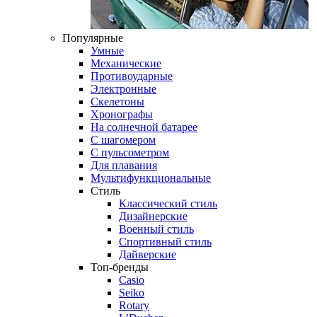
Популярные
Умные
Механические
Противоударные
Электронные
Скелетоны
Хронографы
На солнечной батарее
С шагомером
С пульсометром
Для плавания
Мультифункциональные
Стиль
Классический стиль
Дизайнерские
Военный стиль
Спортивный стиль
Дайверские
Топ-бренды
Casio
Seiko
Rotary