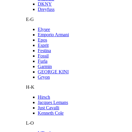
DKNY
Dreyfuss
E-G
Elysee
Emporio Armani
Epos
Esprit
Festina
Fossil
Furla
Garmin
GEORGE KINI
Gryon
H-K
Hirsch
Jacques Lemans
Just Cavalli
Kenneth Cole
L-O