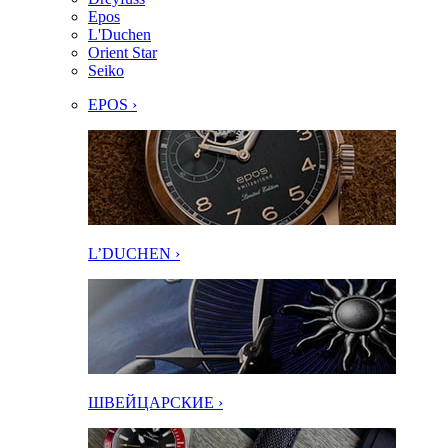
Epos
L'Duchen
Orient Star
Seiko
EPOS ›
L’DUCHEN ›
ШВЕЙЦАРСКИЕ ›