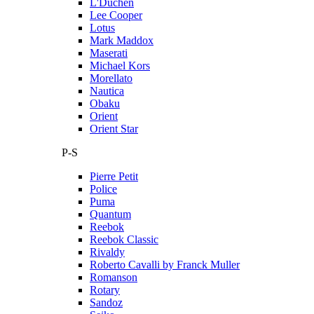
L'Duchen
Lee Cooper
Lotus
Mark Maddox
Maserati
Michael Kors
Morellato
Nautica
Obaku
Orient
Orient Star
P-S
Pierre Petit
Police
Puma
Quantum
Reebok
Reebok Classic
Rivaldy
Roberto Cavalli by Franck Muller
Romanson
Rotary
Sandoz