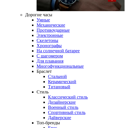
Дорогие часы
Умные
Механические
Противоударные
Электронные
Скелетоны
Хронографы
На солнечной батарее
С шагомером
Для плавания
Многофункциональные
Браслет
Стальной
Керамический
Титановый
Стиль
Классический стиль
Дизайнерские
Военный стиль
Спортивный стиль
Дайверские
Топ-бренды
Epos