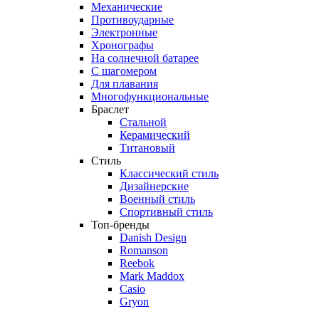
Механические
Противоударные
Электронные
Хронографы
На солнечной батарее
С шагомером
Для плавания
Многофункциональные
Браслет
Стальной
Керамический
Титановый
Стиль
Классический стиль
Дизайнерские
Военный стиль
Спортивный стиль
Топ-бренды
Danish Design
Romanson
Reebok
Mark Maddox
Casio
Gryon