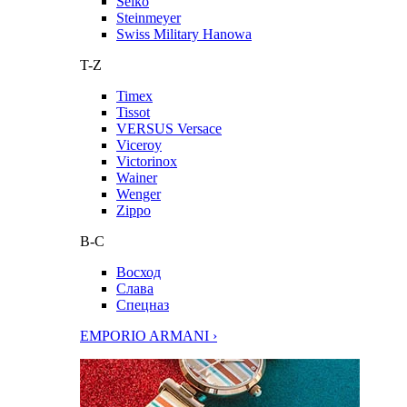
Seiko
Steinmeyer
Swiss Military Hanowa
T-Z
Timex
Tissot
VERSUS Versace
Viceroy
Victorinox
Wainer
Wenger
Zippo
В-С
Восход
Слава
Спецназ
EMPORIO ARMANI ›