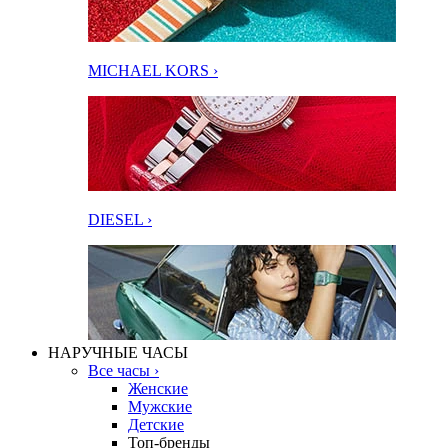
MICHAEL KORS ›
DIESEL ›
НАРУЧНЫЕ ЧАСЫ
Все часы ›
Женские
Мужские
Детские
Топ-бренды