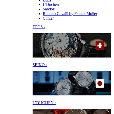
L'Duchen
Sandoz
Roberto Cavalli by Franck Muller
Cimier
EPOS ›
SEIKO ›
L’DUCHEN ›