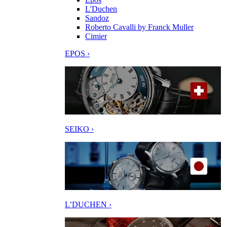
L'Duchen
Sandoz
Roberto Cavalli by Franck Muller
Cimier
EPOS ›
SEIKO ›
L’DUCHEN ›