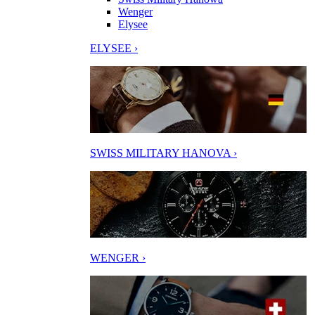
Wenger
Elysee
ELYSEE ›
SWISS MILITARY HANOVA ›
WENGER ›