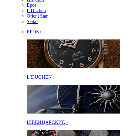
Epos
L'Duchen
Orient Star
Seiko
EPOS ›
L’DUCHEN ›
ШВЕЙЦАРСКИЕ ›