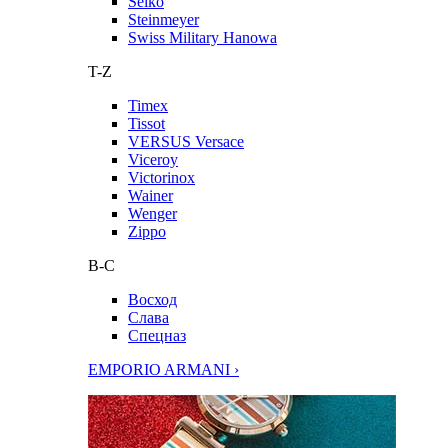
Seiko
Steinmeyer
Swiss Military Hanowa
T-Z
Timex
Tissot
VERSUS Versace
Viceroy
Victorinox
Wainer
Wenger
Zippo
В-С
Восход
Слава
Спецназ
EMPORIO ARMANI ›