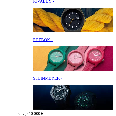
RIVALDY ›
REEBOK ›
STEINMEYER ›
До 10 000 ₽