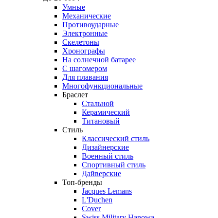
Умные
Механические
Противоударные
Электронные
Скелетоны
Хронографы
На солнечной батарее
С шагомером
Для плавания
Многофункциональные
Браслет
Стальной
Керамический
Титановый
Стиль
Классический стиль
Дизайнерские
Военный стиль
Спортивный стиль
Дайверские
Топ-бренды
Jacques Lemans
L'Duchen
Cover
Swiss Military Hanowa