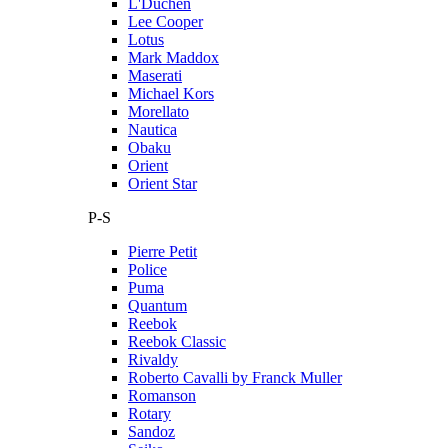
L'Duchen
Lee Cooper
Lotus
Mark Maddox
Maserati
Michael Kors
Morellato
Nautica
Obaku
Orient
Orient Star
P-S
Pierre Petit
Police
Puma
Quantum
Reebok
Reebok Classic
Rivaldy
Roberto Cavalli by Franck Muller
Romanson
Rotary
Sandoz