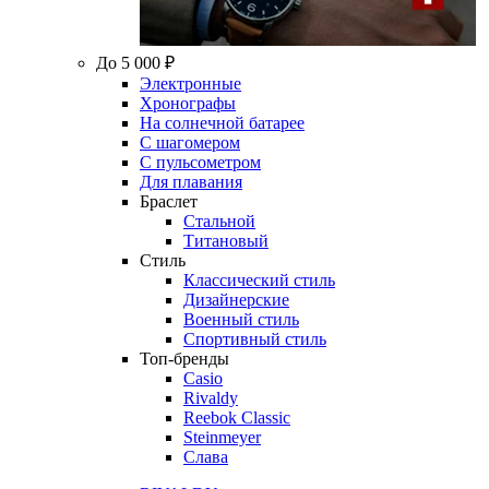
До 5 000 ₽
Электронные
Хронографы
На солнечной батарее
С шагомером
С пульсометром
Для плавания
Браслет
Стальной
Титановый
Стиль
Классический стиль
Дизайнерские
Военный стиль
Спортивный стиль
Топ-бренды
Casio
Rivaldy
Reebok Classic
Steinmeyer
Слава