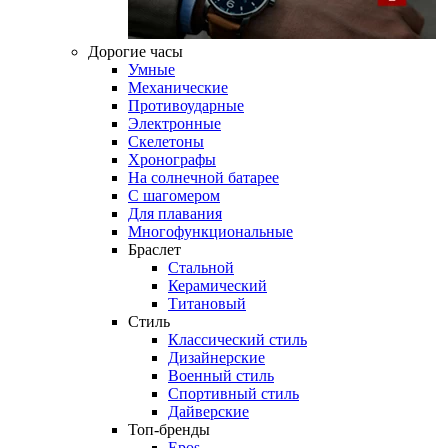
Дорогие часы
Умные
Механические
Противоударные
Электронные
Скелетоны
Хронографы
На солнечной батарее
С шагомером
Для плавания
Многофункциональные
Браслет
Стальной
Керамический
Титановый
Стиль
Классический стиль
Дизайнерские
Военный стиль
Спортивный стиль
Дайверские
Топ-бренды
Epos