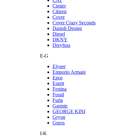
CAT
Cimier
Citizen
Cover
Cover Crazy Seconds
Danish Design
Diesel
DKNY
Dreyfuss
E-G
Elysee
Emporio Armani
Epos
Esprit
Festina
Fossil
Furla
Garmin
GEORGE KINI
Gryon
Guess
I-K