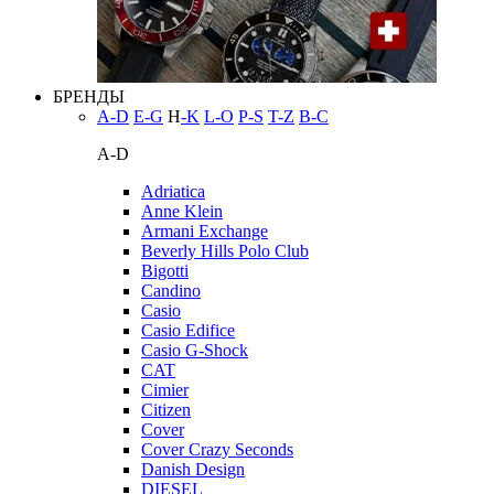
БРЕНДЫ
A-D
E-G
H
-K
L-O
P-S
T-Z
В-С
A-D
Adriatica
Anne Klein
Armani Exchange
Beverly Hills Polo Club
Bigotti
Candino
Casio
Casio Edifice
Casio G-Shock
CAT
Cimier
Citizen
Cover
Cover Crazy Seconds
Danish Design
DIESEL