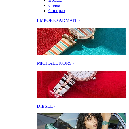
Восход
Слава
Спецназ
EMPORIO ARMANI ›
MICHAEL KORS ›
DIESEL ›