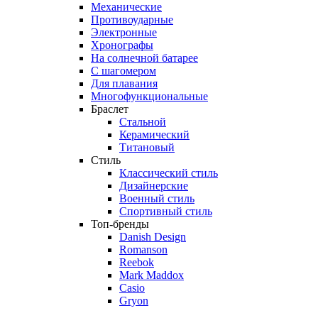
Механические
Противоударные
Электронные
Хронографы
На солнечной батарее
С шагомером
Для плавания
Многофункциональные
Браслет
Стальной
Керамический
Титановый
Стиль
Классический стиль
Дизайнерские
Военный стиль
Спортивный стиль
Топ-бренды
Danish Design
Romanson
Reebok
Mark Maddox
Casio
Gryon