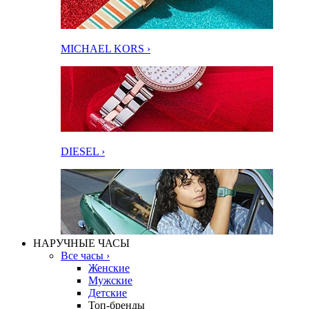
MICHAEL KORS ›
DIESEL ›
НАРУЧНЫЕ ЧАСЫ
Все часы ›
Женские
Мужские
Детские
Топ-бренды