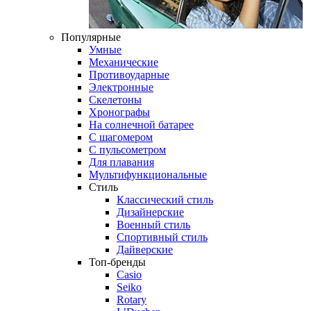
Популярные
Умные
Механические
Противоударные
Электронные
Скелетоны
Хронографы
На солнечной батарее
С шагомером
С пульсометром
Для плавания
Мультифункциональные
Стиль
Классический стиль
Дизайнерские
Военный стиль
Спортивный стиль
Дайверские
Топ-бренды
Casio
Seiko
Rotary