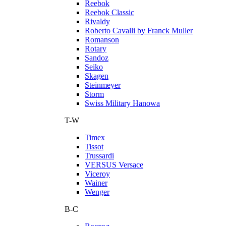
Reebok
Reebok Classic
Rivaldy
Roberto Cavalli by Franck Muller
Romanson
Rotary
Sandoz
Seiko
Skagen
Steinmeyer
Storm
Swiss Military Hanowa
T-W
Timex
Tissot
Trussardi
VERSUS Versace
Viceroy
Wainer
Wenger
В-С