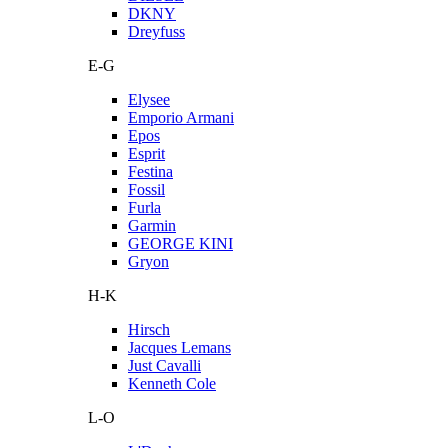
DKNY
Dreyfuss
E-G
Elysee
Emporio Armani
Epos
Esprit
Festina
Fossil
Furla
Garmin
GEORGE KINI
Gryon
H-K
Hirsch
Jacques Lemans
Just Cavalli
Kenneth Cole
L-O