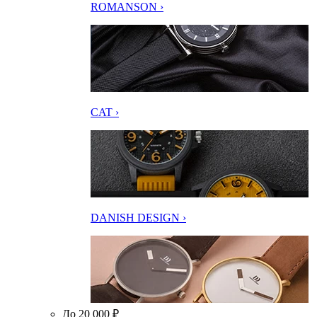
ROMANSON ›
CAT ›
DANISH DESIGN ›
До 20 000 ₽