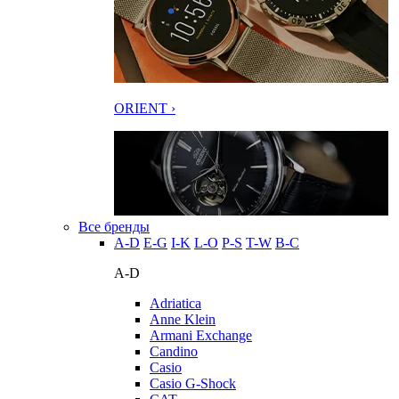
ORIENT ›
Все бренды
A-D
E-G
I-K
L-O
P-S
T-W
В-С
A-D
Adriatica
Anne Klein
Armani Exchange
Candino
Casio
Casio G-Shock