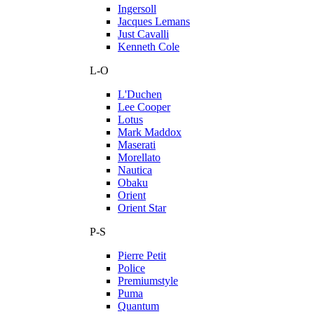
Ingersoll
Jacques Lemans
Just Cavalli
Kenneth Cole
L-O
L'Duchen
Lee Cooper
Lotus
Mark Maddox
Maserati
Morellato
Nautica
Obaku
Orient
Orient Star
P-S
Pierre Petit
Police
Premiumstyle
Puma
Quantum