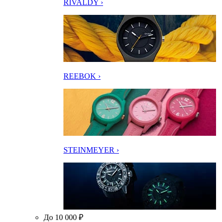
RIVALDY ›
REEBOK ›
STEINMEYER ›
До 10 000 ₽