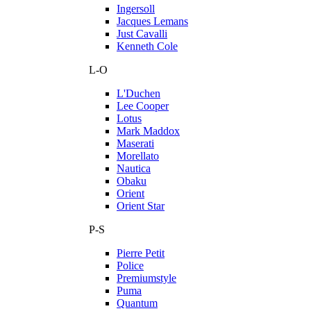
Ingersoll
Jacques Lemans
Just Cavalli
Kenneth Cole
L-O
L'Duchen
Lee Cooper
Lotus
Mark Maddox
Maserati
Morellato
Nautica
Obaku
Orient
Orient Star
P-S
Pierre Petit
Police
Premiumstyle
Puma
Quantum