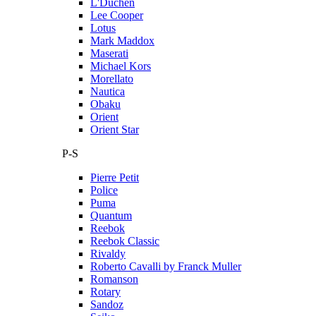
L'Duchen
Lee Cooper
Lotus
Mark Maddox
Maserati
Michael Kors
Morellato
Nautica
Obaku
Orient
Orient Star
P-S
Pierre Petit
Police
Puma
Quantum
Reebok
Reebok Classic
Rivaldy
Roberto Cavalli by Franck Muller
Romanson
Rotary
Sandoz