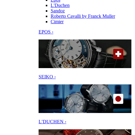
L'Duchen
Sandoz
Roberto Cavalli by Franck Muller
Cimier
EPOS ›
SEIKO ›
L’DUCHEN ›