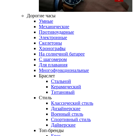
Дорогие часы
Умные
Механические
Противоударные
Электронные
Скелетоны
Хронографы
На солнечной батарее
С шагомером
Для плавания
Многофункциональные
Браслет
Стальной
Керамический
Титановый
Стиль
Классический стиль
Дизайнерские
Военный стиль
Спортивный стиль
Дайверские
Топ-бренды
Epos