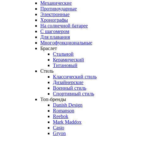
Механические
Противоударные
Электронные
Хронографы
На солнечной батарее
С шагомером
Для плавания
Многофункциональные
Браслет
Стальной
Керамический
Титановый
Стиль
Классический стиль
Дизайнерские
Военный стиль
Спортивный стиль
Топ-бренды
Danish Design
Romanson
Reebok
Mark Maddox
Casio
Gryon