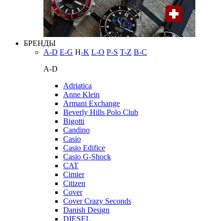
БРЕНДЫ
A-D
E-G
H
-K
L-O
P-S
T-Z
В-С
A-D
Adriatica
Anne Klein
Armani Exchange
Beverly Hills Polo Club
Bigotti
Candino
Casio
Casio Edifice
Casio G-Shock
CAT
Cimier
Citizen
Cover
Cover Crazy Seconds
Danish Design
DIESEL