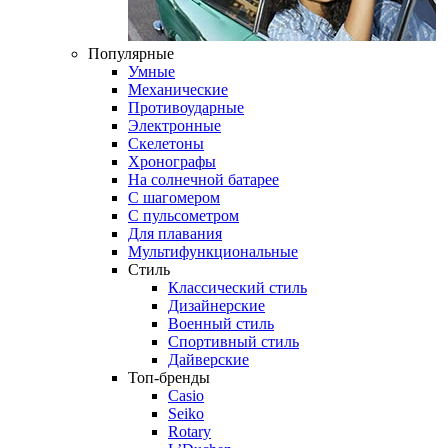
Популярные
Умные
Механические
Противоударные
Электронные
Скелетоны
Хронографы
На солнечной батарее
С шагомером
С пульсометром
Для плавания
Мультифункциональные
Стиль
Классический стиль
Дизайнерские
Военный стиль
Спортивный стиль
Дайверские
Топ-бренды
Casio
Seiko
Rotary