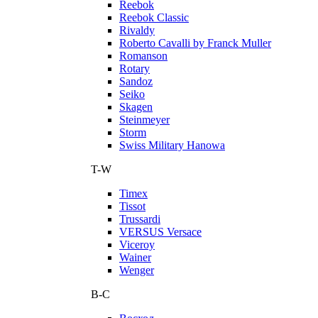
Reebok
Reebok Classic
Rivaldy
Roberto Cavalli by Franck Muller
Romanson
Rotary
Sandoz
Seiko
Skagen
Steinmeyer
Storm
Swiss Military Hanowa
T-W
Timex
Tissot
Trussardi
VERSUS Versace
Viceroy
Wainer
Wenger
В-С