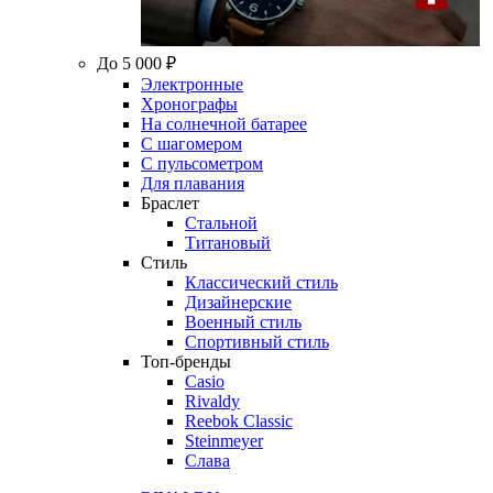
До 5 000 ₽
Электронные
Хронографы
На солнечной батарее
С шагомером
С пульсометром
Для плавания
Браслет
Стальной
Титановый
Стиль
Классический стиль
Дизайнерские
Военный стиль
Спортивный стиль
Топ-бренды
Casio
Rivaldy
Reebok Classic
Steinmeyer
Слава