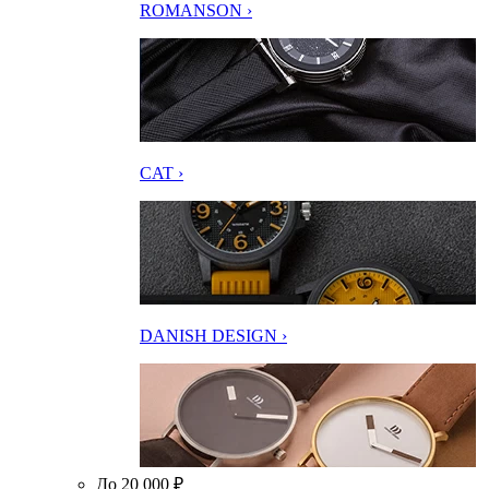
ROMANSON ›
CAT ›
DANISH DESIGN ›
До 20 000 ₽