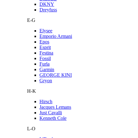
DKNY
Dreyfuss
E-G
Elysee
Emporio Armani
Epos
Esprit
Festina
Fossil
Furla
Garmin
GEORGE KINI
Gryon
H-K
Hirsch
Jacques Lemans
Just Cavalli
Kenneth Cole
L-O