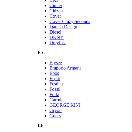
CAT
Cimier
Citizen
Cover
Cover Crazy Seconds
Danish Design
Diesel
DKNY
Dreyfuss
E-G
Elysee
Emporio Armani
Epos
Esprit
Festina
Fossil
Furla
Garmin
GEORGE KINI
Gryon
Guess
I-K