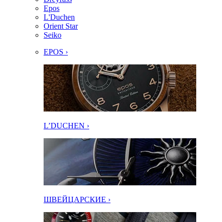
Epos
L'Duchen
Orient Star
Seiko
EPOS ›
L’DUCHEN ›
ШВЕЙЦАРСКИЕ ›