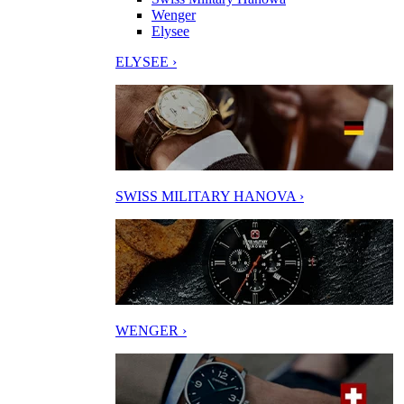
Wenger
Elysee
ELYSEE ›
SWISS MILITARY HANOVA ›
WENGER ›