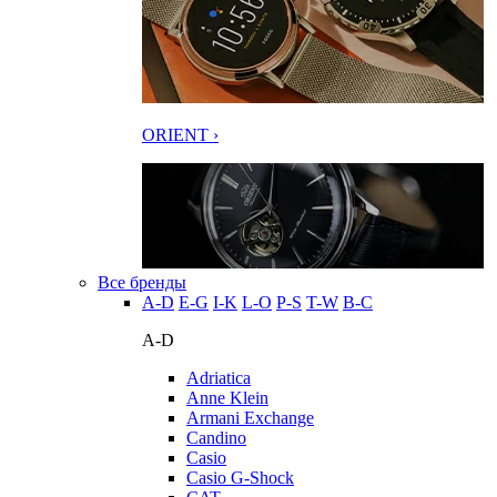
ORIENT ›
Все бренды
A-D
E-G
I-K
L-O
P-S
T-W
В-С
A-D
Adriatica
Anne Klein
Armani Exchange
Candino
Casio
Casio G-Shock