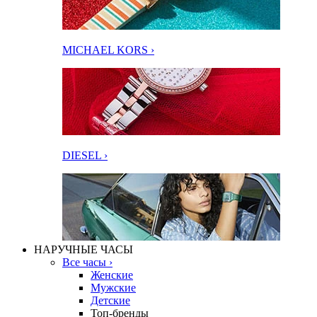
MICHAEL KORS ›
DIESEL ›
НАРУЧНЫЕ ЧАСЫ
Все часы ›
Женские
Мужские
Детские
Топ-бренды