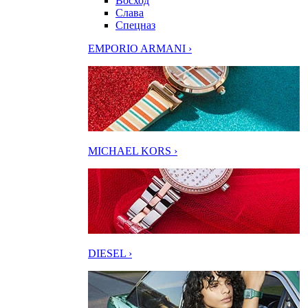
Восход
Слава
Спецназ
EMPORIO ARMANI ›
MICHAEL KORS ›
DIESEL ›