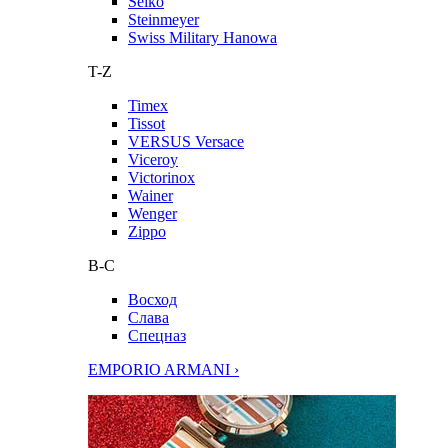
Seiko
Steinmeyer
Swiss Military Hanowa
T-Z
Timex
Tissot
VERSUS Versace
Viceroy
Victorinox
Wainer
Wenger
Zippo
В-С
Восход
Слава
Спецназ
EMPORIO ARMANI ›