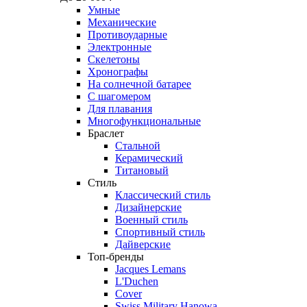
Умные
Механические
Противоударные
Электронные
Скелетоны
Хронографы
На солнечной батарее
С шагомером
Для плавания
Многофункциональные
Браслет
Стальной
Керамический
Титановый
Стиль
Классический стиль
Дизайнерские
Военный стиль
Спортивный стиль
Дайверские
Топ-бренды
Jacques Lemans
L'Duchen
Cover
Swiss Military Hanowa