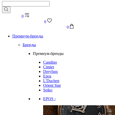
0
0
0
Премиум-бренды
Бренды
Премиум-бренды
Candino
Cimier
Dreyfuss
Epos
L'Duchen
Orient Star
Seiko
EPOS ›