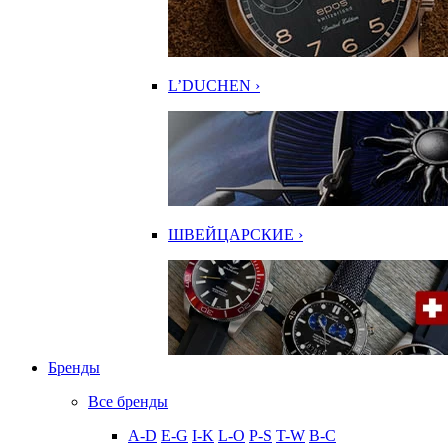
L’DUCHEN ›
ШВЕЙЦАРСКИЕ ›
Бренды
Все бренды
A-D
E-G
I-K
L-O
P-S
T-W
В-С