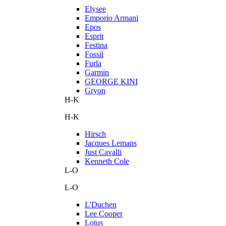
Elysee
Emporio Armani
Epos
Esprit
Festina
Fossil
Furla
Garmin
GEORGE KINI
Gryon
H-K
H-K
Hirsch
Jacques Lemans
Just Cavalli
Kenneth Cole
L-O
L-O
L'Duchen
Lee Cooper
Lotus