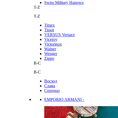
Swiss Military Hanowa
T-Z
T-Z
Timex
Tissot
VERSUS Versace
Viceroy
Victorinox
Wainer
Wenger
Zippo
В-С
В-С
Восход
Слава
Спецназ
EMPORIO ARMANI ›