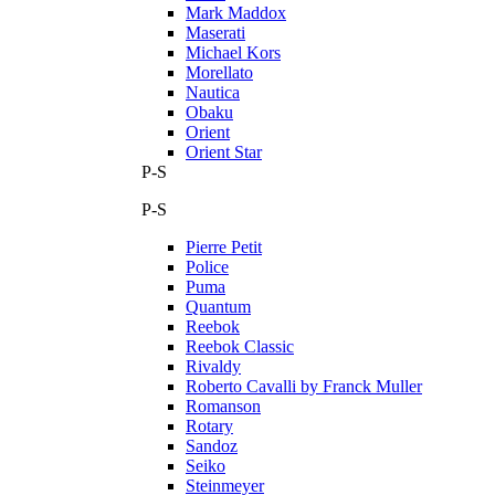
Mark Maddox
Maserati
Michael Kors
Morellato
Nautica
Obaku
Orient
Orient Star
P-S
P-S
Pierre Petit
Police
Puma
Quantum
Reebok
Reebok Classic
Rivaldy
Roberto Cavalli by Franck Muller
Romanson
Rotary
Sandoz
Seiko
Steinmeyer