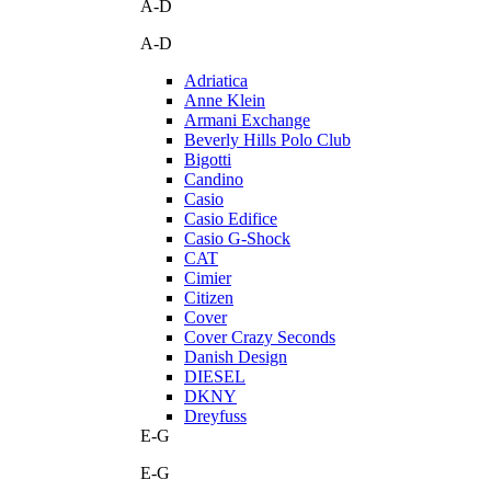
A-D
A-D
Adriatica
Anne Klein
Armani Exchange
Beverly Hills Polo Club
Bigotti
Candino
Casio
Casio Edifice
Casio G-Shock
CAT
Cimier
Citizen
Cover
Cover Crazy Seconds
Danish Design
DIESEL
DKNY
Dreyfuss
E-G
E-G