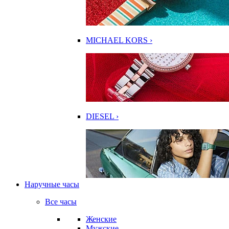
MICHAEL KORS ›
DIESEL ›
Наручные часы
Все часы
Женские
Мужские