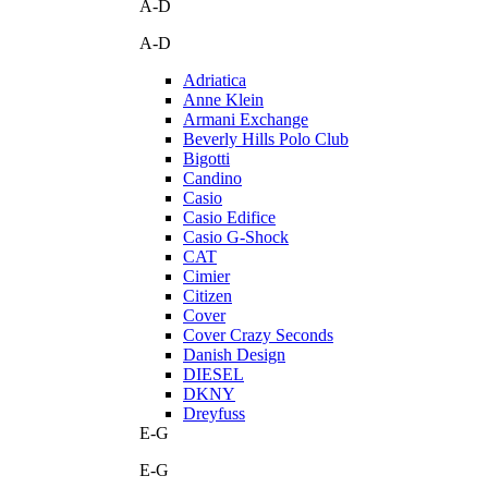
A-D
A-D
Adriatica
Anne Klein
Armani Exchange
Beverly Hills Polo Club
Bigotti
Candino
Casio
Casio Edifice
Casio G-Shock
CAT
Cimier
Citizen
Cover
Cover Crazy Seconds
Danish Design
DIESEL
DKNY
Dreyfuss
E-G
E-G