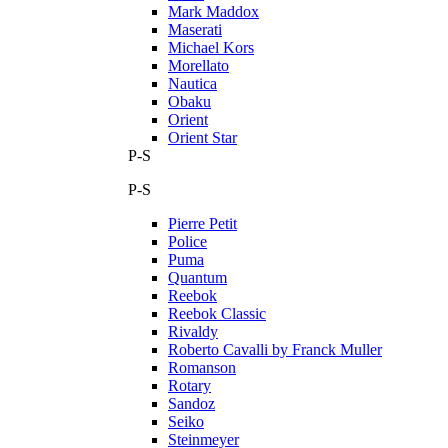
Mark Maddox
Maserati
Michael Kors
Morellato
Nautica
Obaku
Orient
Orient Star
P-S
P-S
Pierre Petit
Police
Puma
Quantum
Reebok
Reebok Classic
Rivaldy
Roberto Cavalli by Franck Muller
Romanson
Rotary
Sandoz
Seiko
Steinmeyer