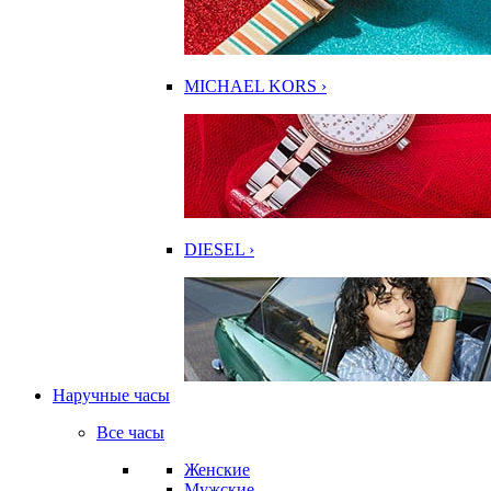
MICHAEL KORS ›
DIESEL ›
Наручные часы
Все часы
Женские
Мужские