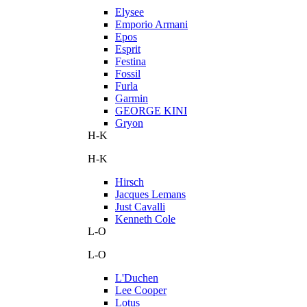
Elysee
Emporio Armani
Epos
Esprit
Festina
Fossil
Furla
Garmin
GEORGE KINI
Gryon
H-K
H-K
Hirsch
Jacques Lemans
Just Cavalli
Kenneth Cole
L-O
L-O
L'Duchen
Lee Cooper
Lotus