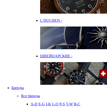
L’DUCHEN ›
ШВЕЙЦАРСКИЕ ›
Бренды
Все бренды
A-D
E-G
I-K
L-O
P-S
T-W
В-С