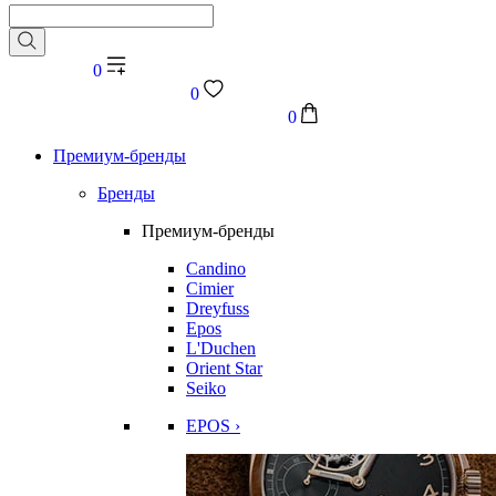
0
0
0
Премиум-бренды
Бренды
Премиум-бренды
Candino
Cimier
Dreyfuss
Epos
L'Duchen
Orient Star
Seiko
EPOS ›