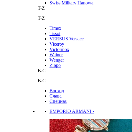
Swiss Military Hanowa
T-Z
T-Z
Timex
Tissot
VERSUS Versace
Viceroy
Victorinox
Wainer
Wenger
Zippo
В-С
В-С
Восход
Слава
Спецназ
EMPORIO ARMANI ›