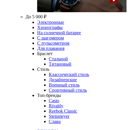
До 5 000 ₽
Электронные
Хронографы
На солнечной батарее
С шагомером
С пульсометром
Для плавания
Браслет
Стальной
Титановый
Стиль
Классический стиль
Дизайнерские
Военный стиль
Спортивный стиль
Топ-бренды
Casio
Rivaldy
Reebok Classic
Steinmeyer
Слава