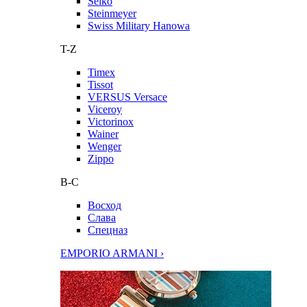
Seiko
Steinmeyer
Swiss Military Hanowa
T-Z
Timex
Tissot
VERSUS Versace
Viceroy
Victorinox
Wainer
Wenger
Zippo
В-С
Восход
Слава
Спецназ
EMPORIO ARMANI ›