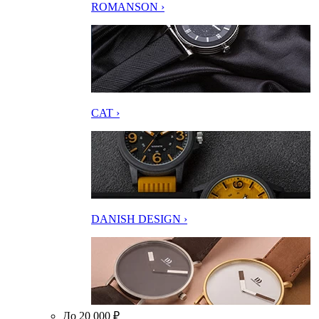
ROMANSON ›
CAT ›
DANISH DESIGN ›
До 20 000 ₽