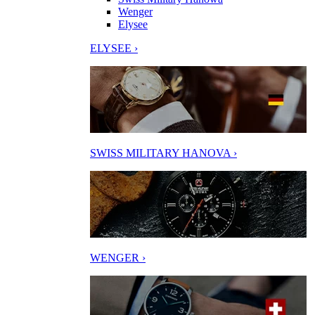
Wenger
Elysee
ELYSEE ›
SWISS MILITARY HANOVA ›
WENGER ›