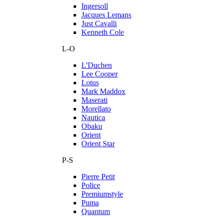
Ingersoll
Jacques Lemans
Just Cavalli
Kenneth Cole
L-O
L'Duchen
Lee Cooper
Lotus
Mark Maddox
Maserati
Morellato
Nautica
Obaku
Orient
Orient Star
P-S
Pierre Petit
Police
Premiumstyle
Puma
Quantum