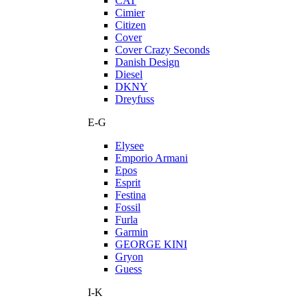
CAT
Cimier
Citizen
Cover
Cover Crazy Seconds
Danish Design
Diesel
DKNY
Dreyfuss
E-G
Elysee
Emporio Armani
Epos
Esprit
Festina
Fossil
Furla
Garmin
GEORGE KINI
Gryon
Guess
I-K