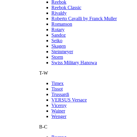
Reebok
Reebok Classic
Rivaldy
Roberto Cavalli by Franck Muller
Romanson
Rotary
Sandoz
Seiko
Skagen
Steinmeyer
Storm
Swiss Military Hanowa
T-W
Timex
Tissot
Trussardi
VERSUS Versace
Viceroy
Wainer
Wenger
В-С