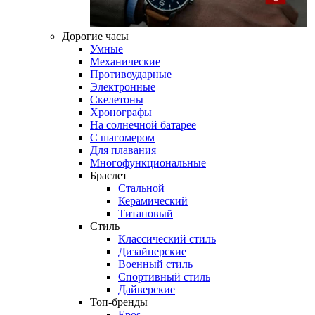
Дорогие часы
Умные
Механические
Противоударные
Электронные
Скелетоны
Хронографы
На солнечной батарее
С шагомером
Для плавания
Многофункциональные
Браслет
Стальной
Керамический
Титановый
Стиль
Классический стиль
Дизайнерские
Военный стиль
Спортивный стиль
Дайверские
Топ-бренды
Epos