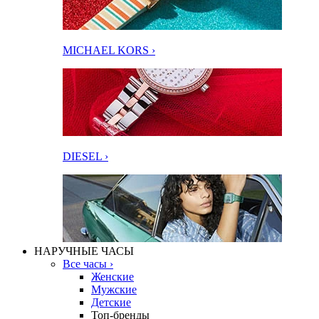
MICHAEL KORS ›
DIESEL ›
НАРУЧНЫЕ ЧАСЫ
Все часы ›
Женские
Мужские
Детские
Топ-бренды