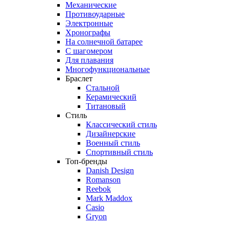
Механические
Противоударные
Электронные
Хронографы
На солнечной батарее
С шагомером
Для плавания
Многофункциональные
Браслет
Стальной
Керамический
Титановый
Стиль
Классический стиль
Дизайнерские
Военный стиль
Спортивный стиль
Топ-бренды
Danish Design
Romanson
Reebok
Mark Maddox
Casio
Gryon