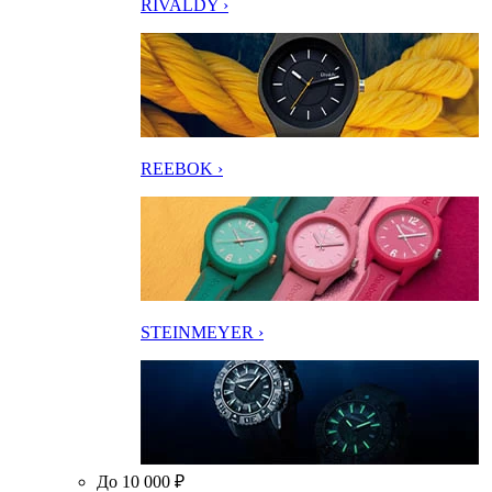
RIVALDY ›
REEBOK ›
STEINMEYER ›
До 10 000 ₽