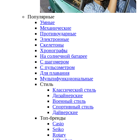
Популярные
Умные
Механические
Противоударные
Электронные
Скелетоны
Хронографы
На солнечной батарее
С шагомером
С пульсометром
Для плавания
Мультифункциональные
Стиль
Классический стиль
Дизайнерские
Военный стиль
Спортивный стиль
Дайверские
Топ-бренды
Casio
Seiko
Rotary