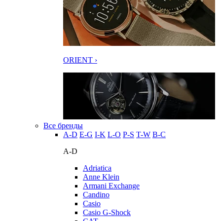
ORIENT ›
Все бренды
A-D
E-G
I-K
L-O
P-S
T-W
В-С
A-D
Adriatica
Anne Klein
Armani Exchange
Candino
Casio
Casio G-Shock