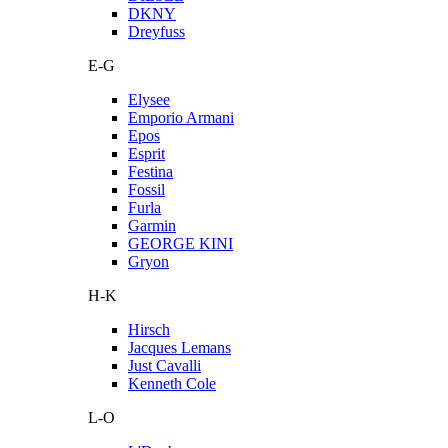
DKNY
Dreyfuss
E-G
Elysee
Emporio Armani
Epos
Esprit
Festina
Fossil
Furla
Garmin
GEORGE KINI
Gryon
H-K
Hirsch
Jacques Lemans
Just Cavalli
Kenneth Cole
L-O