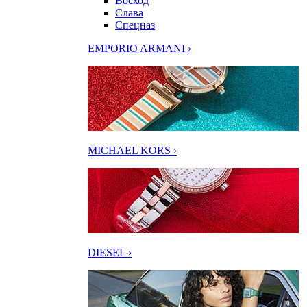
Восход
Слава
Спецназ
EMPORIO ARMANI ›
MICHAEL KORS ›
DIESEL ›