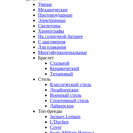
Умные
Механические
Противоударные
Электронные
Скелетоны
Хронографы
На солнечной батарее
С шагомером
Для плавания
Многофункциональные
Браслет
Стальной
Керамический
Титановый
Стиль
Классический стиль
Дизайнерские
Военный стиль
Спортивный стиль
Дайверские
Топ-бренды
Jacques Lemans
L'Duchen
Cover
Swiss Military Hanowa