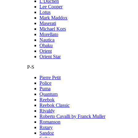
L'Duchen
Lee Cooper
Lotus
Mark Maddox
Maserati
Michael Kors
Morellato
Nautica
Obaku
Orient
Orient Star
P-S
Pierre Petit
Police
Puma
Quantum
Reebok
Reebok Classic
Rivaldy
Roberto Cavalli by Franck Muller
Romanson
Rotary
Sandoz