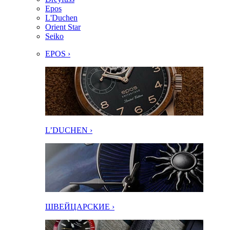
Epos
L'Duchen
Orient Star
Seiko
EPOS ›
L’DUCHEN ›
ШВЕЙЦАРСКИЕ ›