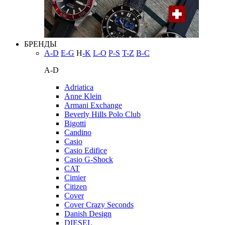
БРЕНДЫ
A-D
E-G
H
-K
L-O
P-S
T-Z
В-С
A-D
Adriatica
Anne Klein
Armani Exchange
Beverly Hills Polo Club
Bigotti
Candino
Casio
Casio Edifice
Casio G-Shock
CAT
Cimier
Citizen
Cover
Cover Crazy Seconds
Danish Design
DIESEL