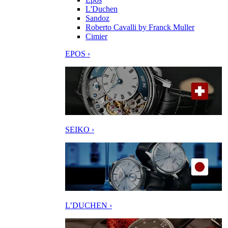
L'Duchen
Sandoz
Roberto Cavalli by Franck Muller
Cimier
EPOS ›
SEIKO ›
L’DUCHEN ›