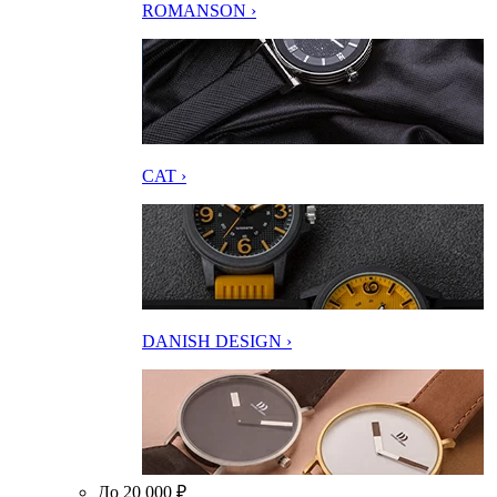
ROMANSON ›
CAT ›
DANISH DESIGN ›
До 20 000 ₽