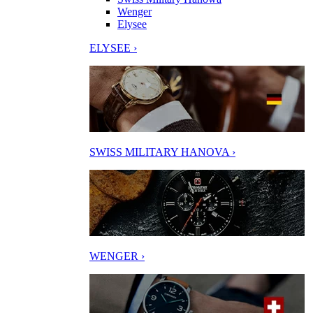
Wenger
Elysee
ELYSEE ›
SWISS MILITARY HANOVA ›
WENGER ›