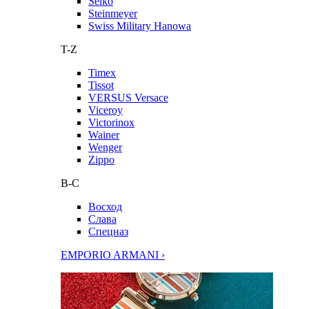
Seiko
Steinmeyer
Swiss Military Hanowa
T-Z
Timex
Tissot
VERSUS Versace
Viceroy
Victorinox
Wainer
Wenger
Zippo
В-С
Восход
Слава
Спецназ
EMPORIO ARMANI ›