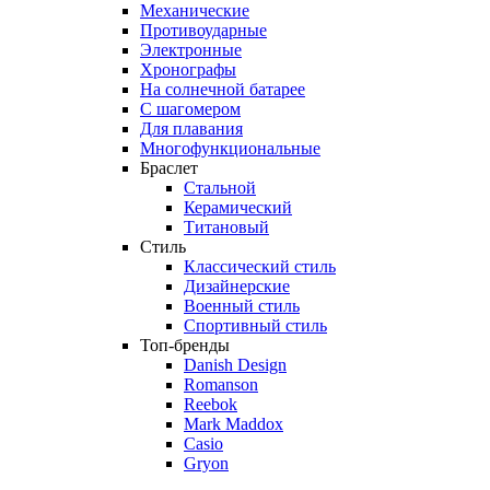
Механические
Противоударные
Электронные
Хронографы
На солнечной батарее
С шагомером
Для плавания
Многофункциональные
Браслет
Стальной
Керамический
Титановый
Стиль
Классический стиль
Дизайнерские
Военный стиль
Спортивный стиль
Топ-бренды
Danish Design
Romanson
Reebok
Mark Maddox
Casio
Gryon