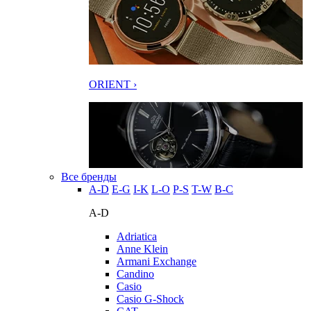
ORIENT ›
Все бренды
A-D
E-G
I-K
L-O
P-S
T-W
В-С
A-D
Adriatica
Anne Klein
Armani Exchange
Candino
Casio
Casio G-Shock