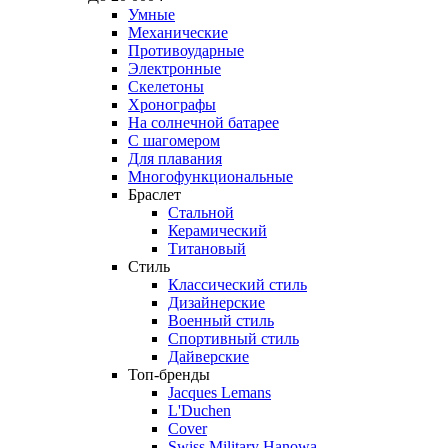
Умные
Механические
Противоударные
Электронные
Скелетоны
Хронографы
На солнечной батарее
С шагомером
Для плавания
Многофункциональные
Браслет
Стальной
Керамический
Титановый
Стиль
Классический стиль
Дизайнерские
Военный стиль
Спортивный стиль
Дайверские
Топ-бренды
Jacques Lemans
L'Duchen
Cover
Swiss Military Hanowa