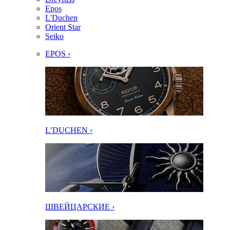
Epos
L'Duchen
Orient Star
Seiko
EPOS ›
L’DUCHEN ›
ШВЕЙЦАРСКИЕ ›