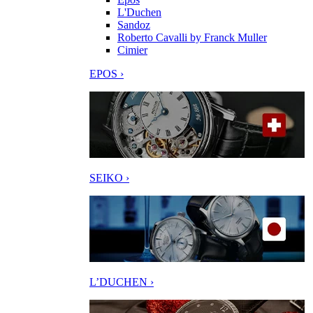
L'Duchen
Sandoz
Roberto Cavalli by Franck Muller
Cimier
EPOS ›
SEIKO ›
L’DUCHEN ›