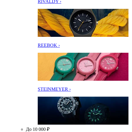
RIVALDY ›
REEBOK ›
STEINMEYER ›
До 10 000 ₽