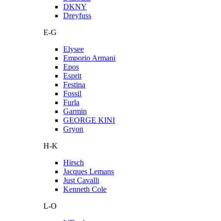
DKNY
Dreyfuss
E-G
Elysee
Emporio Armani
Epos
Esprit
Festina
Fossil
Furla
Garmin
GEORGE KINI
Gryon
H-K
Hirsch
Jacques Lemans
Just Cavalli
Kenneth Cole
L-O