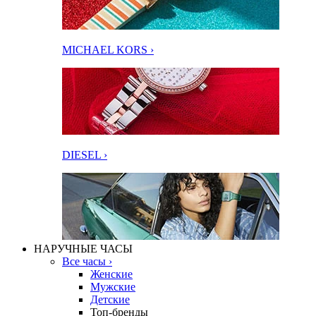
MICHAEL KORS ›
DIESEL ›
НАРУЧНЫЕ ЧАСЫ
Все часы ›
Женские
Мужские
Детские
Топ-бренды