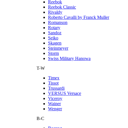
Reebok
Reebok Classic
Rivaldy
Roberto Cavalli by Franck Muller
Romanson
Rotary
Sandoz
Seiko
Skagen
Steinmeyer
Storm
Swiss Military Hanowa
T-W
Timex
Tissot
Trussardi
VERSUS Versace
Viceroy
Wainer
Wenger
В-С