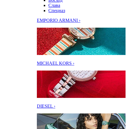
Восход
Слава
Спецназ
EMPORIO ARMANI ›
MICHAEL KORS ›
DIESEL ›