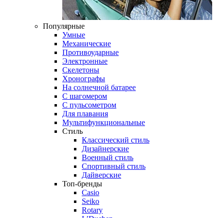
Популярные
Умные
Механические
Противоударные
Электронные
Скелетоны
Хронографы
На солнечной батарее
С шагомером
С пульсометром
Для плавания
Мультифункциональные
Стиль
Классический стиль
Дизайнерские
Военный стиль
Спортивный стиль
Дайверские
Топ-бренды
Casio
Seiko
Rotary