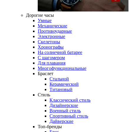
Дорогие часы
Умные
Механические
Противоударные
Электронные
Скелетоны
Хронографы
На солнечной батарее
С шагомером
Для плавания
Многофункциональные
Браслет
Стальной
Керамический
Титановый
Стиль
Классический стиль
Дизайнерские
Военный стиль
Спортивный стиль
Дайверские
Топ-бренды
Epos