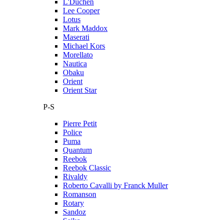
L'Duchen
Lee Cooper
Lotus
Mark Maddox
Maserati
Michael Kors
Morellato
Nautica
Obaku
Orient
Orient Star
P-S
Pierre Petit
Police
Puma
Quantum
Reebok
Reebok Classic
Rivaldy
Roberto Cavalli by Franck Muller
Romanson
Rotary
Sandoz