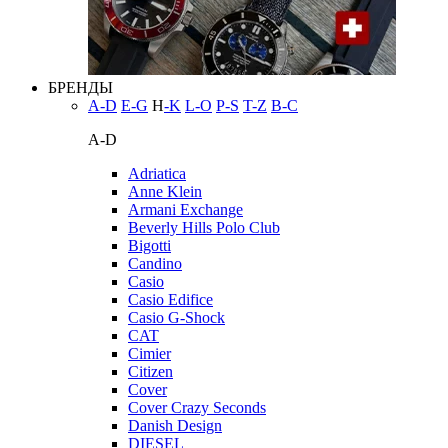
БРЕНДЫ
A-D
E-G
H
-K
L-O
P-S
T-Z
В-С
A-D
Adriatica
Anne Klein
Armani Exchange
Beverly Hills Polo Club
Bigotti
Candino
Casio
Casio Edifice
Casio G-Shock
CAT
Cimier
Citizen
Cover
Cover Crazy Seconds
Danish Design
DIESEL