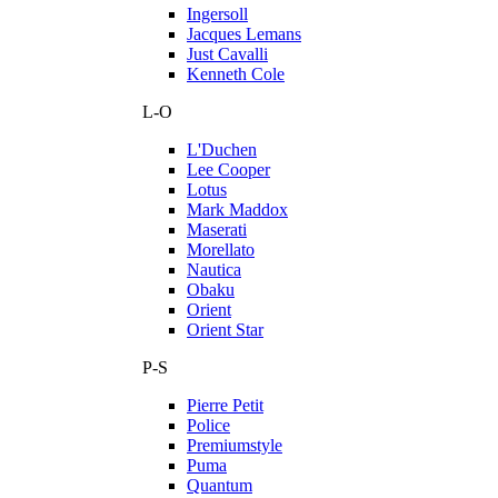
Ingersoll
Jacques Lemans
Just Cavalli
Kenneth Cole
L-O
L'Duchen
Lee Cooper
Lotus
Mark Maddox
Maserati
Morellato
Nautica
Obaku
Orient
Orient Star
P-S
Pierre Petit
Police
Premiumstyle
Puma
Quantum