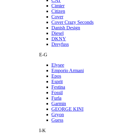
CAT
Cimier
Citizen
Cover
Cover Crazy Seconds
Danish Design
Diesel
DKNY
Dreyfuss
E-G
Elysee
Emporio Armani
Epos
Esprit
Festina
Fossil
Furla
Garmin
GEORGE KINI
Gryon
Guess
I-K