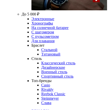
До 5 000 ₽
Электронные
Хронографы
На солнечной батарее
С шагомером
С пульсометром
Для плавания
Браслет
Стальной
Титановый
Стиль
Классический стиль
Дизайнерские
Военный стиль
Спортивный стиль
Топ-бренды
Casio
Rivaldy
Reebok Classic
Steinmeyer
Слава