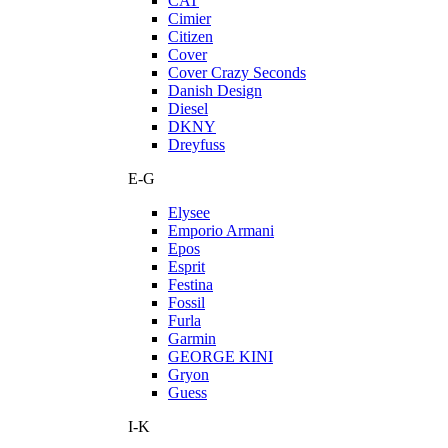
CAT
Cimier
Citizen
Cover
Cover Crazy Seconds
Danish Design
Diesel
DKNY
Dreyfuss
E-G
Elysee
Emporio Armani
Epos
Esprit
Festina
Fossil
Furla
Garmin
GEORGE KINI
Gryon
Guess
I-K