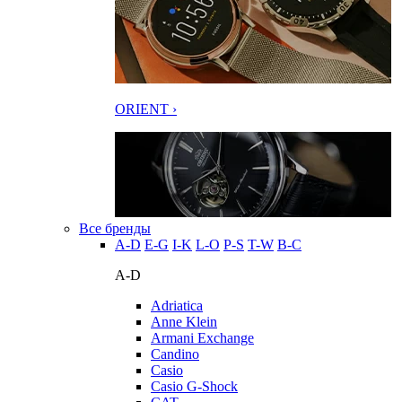
ORIENT ›
Все бренды
A-D
E-G
I-K
L-O
P-S
T-W
В-С
A-D
Adriatica
Anne Klein
Armani Exchange
Candino
Casio
Casio G-Shock