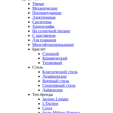
Умные
Механические
Противоударные
Электронные
Скелетоны
Хронографы
На солнечной батарее
С шагомером
Для плавания
Многофункциональные
Браслет
Стальной
Керамический
Титановый
Стиль
Классический стиль
Дизайнерские
Военный стиль
Спортивный стиль
Дайверские
Топ-бренды
Jacques Lemans
L'Duchen
Cover
Swiss Military Hanowa