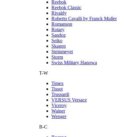
Reebok
Reebok Classic
Rivaldy
Roberto Cavalli by Franck Muller
Romanson
Rotary
Sandoz
Seiko
Skagen
Steinmeyer
Storm
Swiss Military Hanowa
T-W
Timex
Tissot
Trussardi
VERSUS Versace
Viceroy
Wainer
Wenger
В-С