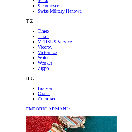
Seiko
Steinmeyer
Swiss Military Hanowa
T-Z
Timex
Tissot
VERSUS Versace
Viceroy
Victorinox
Wainer
Wenger
Zippo
В-С
Восход
Слава
Спецназ
EMPORIO ARMANI ›