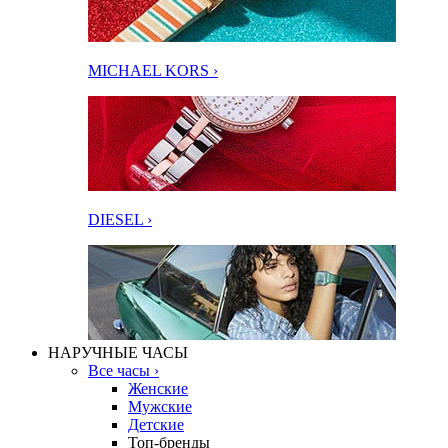
MICHAEL KORS ›
DIESEL ›
НАРУЧНЫЕ ЧАСЫ
Все часы ›
Женские
Мужские
Детские
Топ-бренды