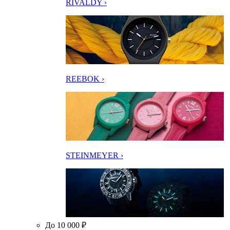
RIVALDY ›
REEBOK ›
STEINMEYER ›
До 10 000 ₽