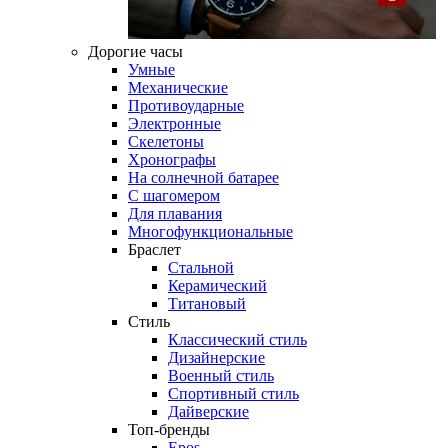
Дорогие часы
Умные
Механические
Противоударные
Электронные
Скелетоны
Хронографы
На солнечной батарее
С шагомером
Для плавания
Многофункциональные
Браслет
Стальной
Керамический
Титановый
Стиль
Классический стиль
Дизайнерские
Военный стиль
Спортивный стиль
Дайверские
Топ-бренды
Epos