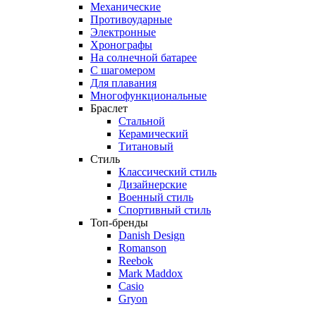
Механические
Противоударные
Электронные
Хронографы
На солнечной батарее
С шагомером
Для плавания
Многофункциональные
Браслет
Стальной
Керамический
Титановый
Стиль
Классический стиль
Дизайнерские
Военный стиль
Спортивный стиль
Топ-бренды
Danish Design
Romanson
Reebok
Mark Maddox
Casio
Gryon