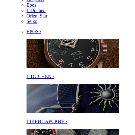
Epos
L'Duchen
Orient Star
Seiko
EPOS ›
L’DUCHEN ›
ШВЕЙЦАРСКИЕ ›