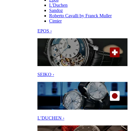
L'Duchen
Sandoz
Roberto Cavalli by Franck Muller
Cimier
EPOS ›
SEIKO ›
L’DUCHEN ›