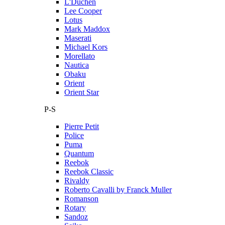
L'Duchen
Lee Cooper
Lotus
Mark Maddox
Maserati
Michael Kors
Morellato
Nautica
Obaku
Orient
Orient Star
P-S
Pierre Petit
Police
Puma
Quantum
Reebok
Reebok Classic
Rivaldy
Roberto Cavalli by Franck Muller
Romanson
Rotary
Sandoz