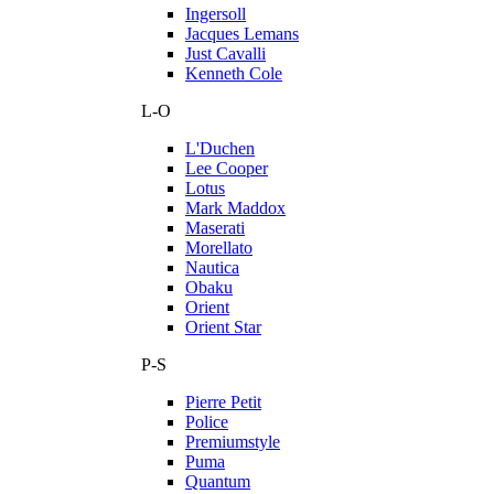
Ingersoll
Jacques Lemans
Just Cavalli
Kenneth Cole
L-O
L'Duchen
Lee Cooper
Lotus
Mark Maddox
Maserati
Morellato
Nautica
Obaku
Orient
Orient Star
P-S
Pierre Petit
Police
Premiumstyle
Puma
Quantum