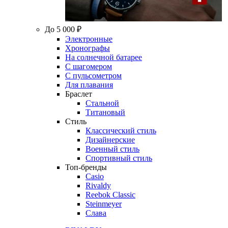
До 5 000 ₽
Электронные
Хронографы
На солнечной батарее
С шагомером
С пульсометром
Для плавания
Браслет
Стальной
Титановый
Стиль
Классический стиль
Дизайнерские
Военный стиль
Спортивный стиль
Топ-бренды
Casio
Rivaldy
Reebok Classic
Steinmeyer
Слава