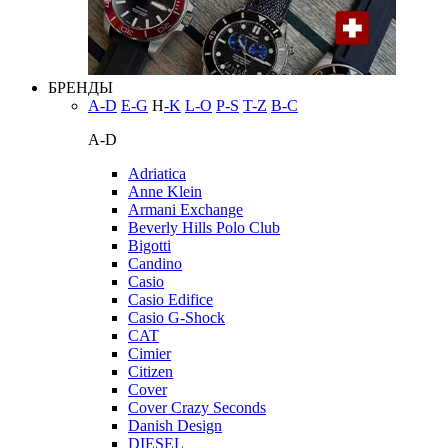
БРЕНДЫ
A-D
E-G
H
-K
L-O
P-S
T-Z
В-С
A-D
Adriatica
Anne Klein
Armani Exchange
Beverly Hills Polo Club
Bigotti
Candino
Casio
Casio Edifice
Casio G-Shock
CAT
Cimier
Citizen
Cover
Cover Crazy Seconds
Danish Design
DIESEL