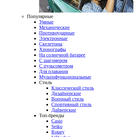
Популярные
Умные
Механические
Противоударные
Электронные
Скелетоны
Хронографы
На солнечной батарее
С шагомером
С пульсометром
Для плавания
Мультифункциональные
Стиль
Классический стиль
Дизайнерские
Военный стиль
Спортивный стиль
Дайверские
Топ-бренды
Casio
Seiko
Rotary