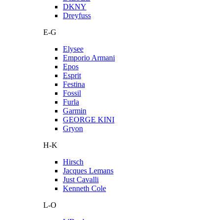
DKNY
Dreyfuss
E-G
Elysee
Emporio Armani
Epos
Esprit
Festina
Fossil
Furla
Garmin
GEORGE KINI
Gryon
H-K
Hirsch
Jacques Lemans
Just Cavalli
Kenneth Cole
L-O