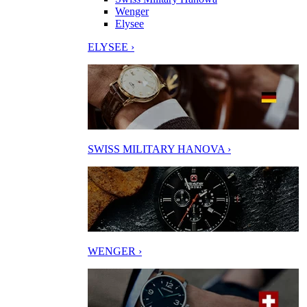
Wenger
Elysee
ELYSEE ›
SWISS MILITARY HANOVA ›
WENGER ›