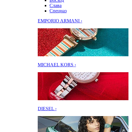
Восход
Слава
Спецназ
EMPORIO ARMANI ›
MICHAEL KORS ›
DIESEL ›