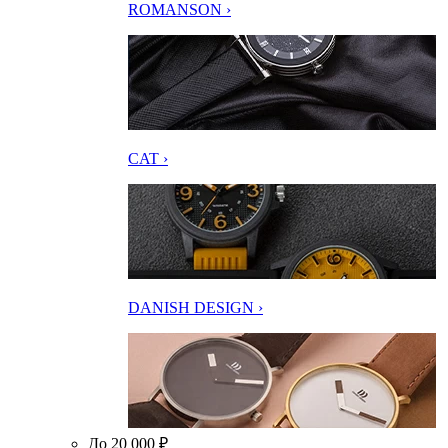
ROMANSON ›
CAT ›
DANISH DESIGN ›
До 20 000 ₽