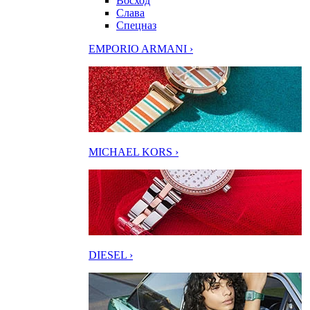
Восход
Слава
Спецназ
EMPORIO ARMANI ›
MICHAEL KORS ›
DIESEL ›