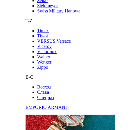
Seiko
Steinmeyer
Swiss Military Hanowa
T-Z
Timex
Tissot
VERSUS Versace
Viceroy
Victorinox
Wainer
Wenger
Zippo
В-С
Восход
Слава
Спецназ
EMPORIO ARMANI ›