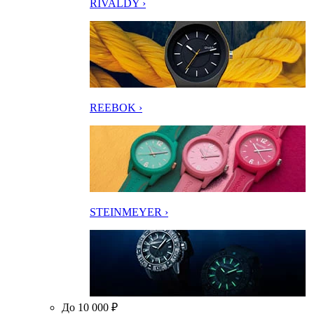
RIVALDY ›
REEBOK ›
STEINMEYER ›
До 10 000 ₽