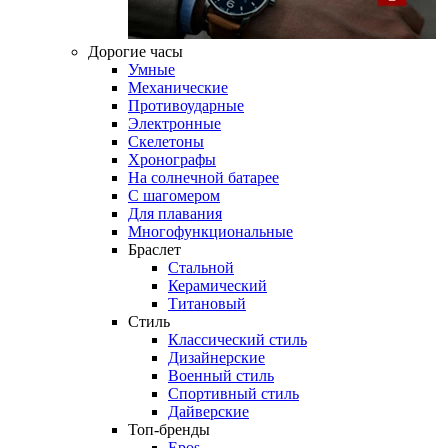
Дорогие часы
Умные
Механические
Противоударные
Электронные
Скелетоны
Хронографы
На солнечной батарее
С шагомером
Для плавания
Многофункциональные
Браслет
Стальной
Керамический
Титановый
Стиль
Классический стиль
Дизайнерские
Военный стиль
Спортивный стиль
Дайверские
Топ-бренды
Epos