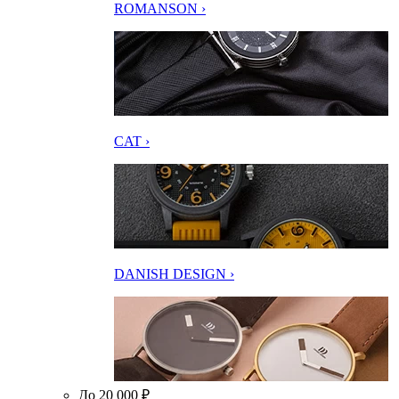
ROMANSON ›
CAT ›
DANISH DESIGN ›
До 20 000 ₽