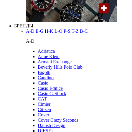
БРЕНДЫ
A-D
E-G
H
-K
L-O
P-S
T-Z
В-С
A-D
Adriatica
Anne Klein
Armani Exchange
Beverly Hills Polo Club
Bigotti
Candino
Casio
Casio Edifice
Casio G-Shock
CAT
Cimier
Citizen
Cover
Cover Crazy Seconds
Danish Design
DIESEL