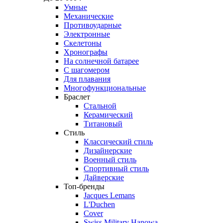
Умные
Механические
Противоударные
Электронные
Скелетоны
Хронографы
На солнечной батарее
С шагомером
Для плавания
Многофункциональные
Браслет
Стальной
Керамический
Титановый
Стиль
Классический стиль
Дизайнерские
Военный стиль
Спортивный стиль
Дайверские
Топ-бренды
Jacques Lemans
L'Duchen
Cover
Swiss Military Hanowa