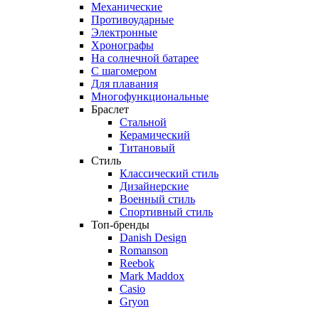
Механические
Противоударные
Электронные
Хронографы
На солнечной батарее
С шагомером
Для плавания
Многофункциональные
Браслет
Стальной
Керамический
Титановый
Стиль
Классический стиль
Дизайнерские
Военный стиль
Спортивный стиль
Топ-бренды
Danish Design
Romanson
Reebok
Mark Maddox
Casio
Gryon