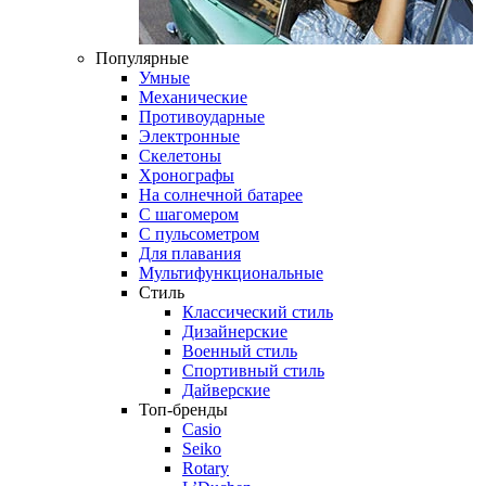
Популярные
Умные
Механические
Противоударные
Электронные
Скелетоны
Хронографы
На солнечной батарее
С шагомером
С пульсометром
Для плавания
Мультифункциональные
Стиль
Классический стиль
Дизайнерские
Военный стиль
Спортивный стиль
Дайверские
Топ-бренды
Casio
Seiko
Rotary