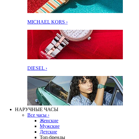
MICHAEL KORS ›
DIESEL ›
НАРУЧНЫЕ ЧАСЫ
Все часы ›
Женские
Мужские
Детские
Топ-бренды