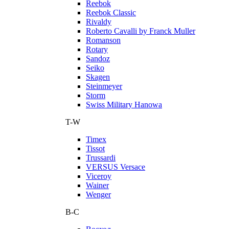
Reebok
Reebok Classic
Rivaldy
Roberto Cavalli by Franck Muller
Romanson
Rotary
Sandoz
Seiko
Skagen
Steinmeyer
Storm
Swiss Military Hanowa
T-W
Timex
Tissot
Trussardi
VERSUS Versace
Viceroy
Wainer
Wenger
В-С