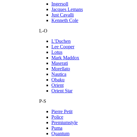
Ingersoll
Jacques Lemans
Just Cavalli
Kenneth Cole
L-O
L'Duchen
Lee Cooper
Lotus
Mark Maddox
Maserati
Morellato
Nautica
Obaku
Orient
Orient Star
P-S
Pierre Petit
Police
Premiumstyle
Puma
Quantum