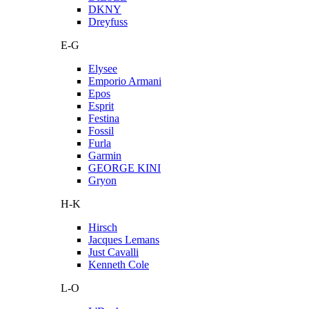
DKNY
Dreyfuss
E-G
Elysee
Emporio Armani
Epos
Esprit
Festina
Fossil
Furla
Garmin
GEORGE KINI
Gryon
H-K
Hirsch
Jacques Lemans
Just Cavalli
Kenneth Cole
L-O