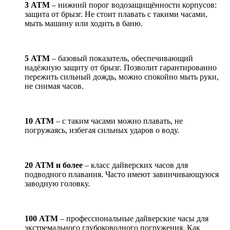
3 АТМ
– нижний порог водозащищённости корпусов:
защита от брызг. Не стоит плавать с такими часами,
мыть машину или ходить в баню.
5 АТМ
– базовый показатель, обеспечивающий
надёжную защиту от брызг. Позволит гарантированно
пережить сильный дождь, можно спокойно мыть руки,
не снимая часов.
10 АТМ
– с таким часами можно плавать, не
погружаясь, избегая сильных ударов о воду.
20 АТМ и более
– класс дайверских часов для
подводного плавания. Часто имеют завинчивающуюся
заводную головку.
100 АТМ
– профессиональные дайверские часы для
экстремального глубоководного погружения. Как