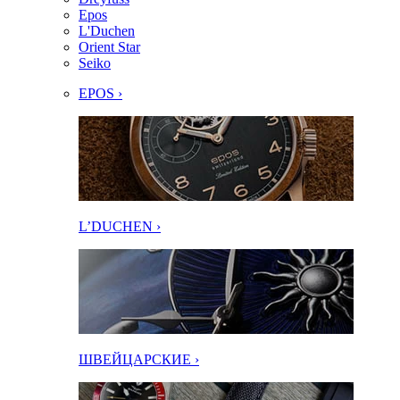
Epos
L'Duchen
Orient Star
Seiko
EPOS ›
L’DUCHEN ›
ШВЕЙЦАРСКИЕ ›