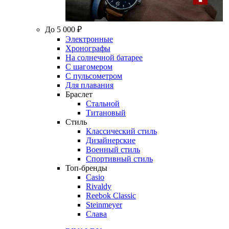
До 5 000 ₽
Электронные
Хронографы
На солнечной батарее
С шагомером
С пульсометром
Для плавания
Браслет
Стальной
Титановый
Стиль
Классический стиль
Дизайнерские
Военный стиль
Спортивный стиль
Топ-бренды
Casio
Rivaldy
Reebok Classic
Steinmeyer
Слава