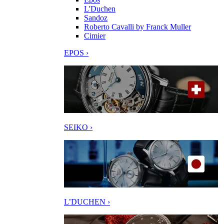
L'Duchen
Sandoz
Roberto Cavalli by Franck Muller
Cimier
EPOS ›
SEIKO ›
L’DUCHEN ›