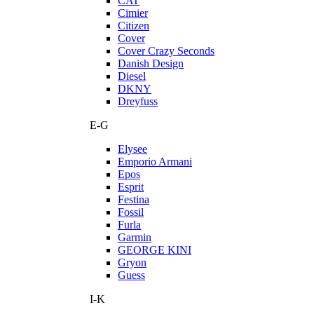
CAT
Cimier
Citizen
Cover
Cover Crazy Seconds
Danish Design
Diesel
DKNY
Dreyfuss
E-G
Elysee
Emporio Armani
Epos
Esprit
Festina
Fossil
Furla
Garmin
GEORGE KINI
Gryon
Guess
I-K