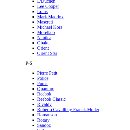
L'Duchen
Lee Cooper
Lotus
Mark Maddox
Maserati
Michael Kors
Morellato
Nautica
Obaku
Orient
Orient Star
P-S
Pierre Petit
Police
Puma
Quantum
Reebok
Reebok Classic
Rivaldy
Roberto Cavalli by Franck Muller
Romanson
Rotary
Sandoz