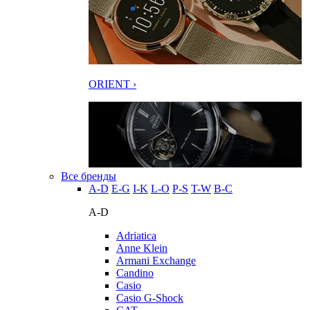
ORIENT ›
Все бренды
A-D
E-G
I-K
L-O
P-S
T-W
В-С
A-D
Adriatica
Anne Klein
Armani Exchange
Candino
Casio
Casio G-Shock