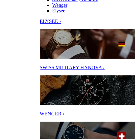
Wenger
Elysee
ELYSEE ›
SWISS MILITARY HANOVA ›
WENGER ›