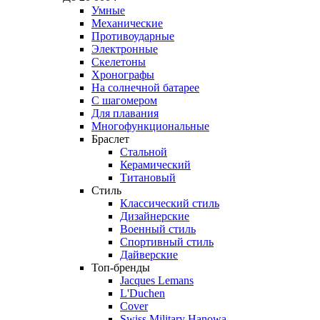
Умные
Механические
Противоударные
Электронные
Скелетоны
Хронографы
На солнечной батарее
С шагомером
Для плавания
Многофункциональные
Браслет
Стальной
Керамический
Титановый
Стиль
Классический стиль
Дизайнерские
Военный стиль
Спортивный стиль
Дайверские
Топ-бренды
Jacques Lemans
L'Duchen
Cover
Swiss Military Hanowa