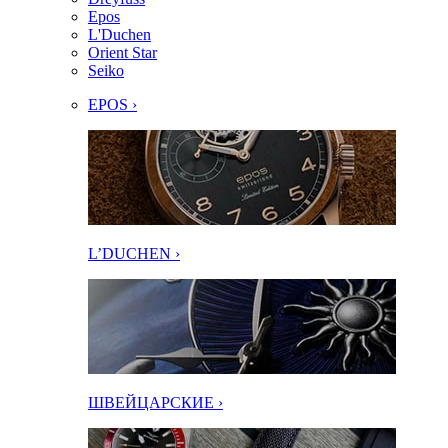
Epos
L'Duchen
Orient Star
Seiko
EPOS ›
L’DUCHEN ›
ШВЕЙЦАРСКИЕ ›