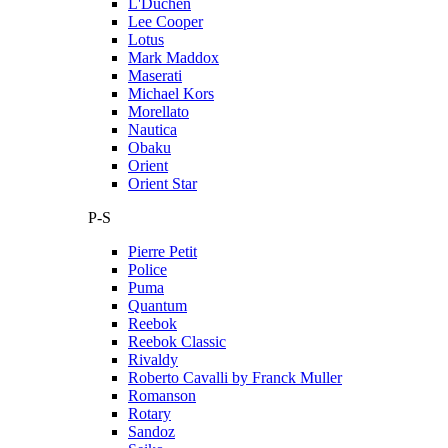
L'Duchen
Lee Cooper
Lotus
Mark Maddox
Maserati
Michael Kors
Morellato
Nautica
Obaku
Orient
Orient Star
P-S
Pierre Petit
Police
Puma
Quantum
Reebok
Reebok Classic
Rivaldy
Roberto Cavalli by Franck Muller
Romanson
Rotary
Sandoz