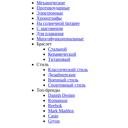
Механические
Противоударные
Электронные
Хронографы
На солнечной батарее
С шагомером
Для плавания
Многофункциональные
Браслет
Стальной
Керамический
Титановый
Стиль
Классический стиль
Дизайнерские
Военный стиль
Спортивный стиль
Топ-бренды
Danish Design
Romanson
Reebok
Mark Maddox
Casio
Gryon