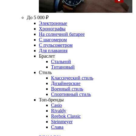
До 5 000 ₽
Электронные
Хронографы
На солнечной батарее
С шагомером
С пульсометром
Для плавания
Браслет
Стальной
Титановый
Стиль
Классический стиль
Дизайнерские
Военный стиль
Спортивный стиль
Топ-бренды
Casio
Rivaldy
Reebok Classic
Steinmeyer
Слава