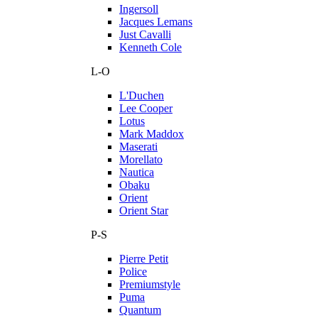
Ingersoll
Jacques Lemans
Just Cavalli
Kenneth Cole
L-O
L'Duchen
Lee Cooper
Lotus
Mark Maddox
Maserati
Morellato
Nautica
Obaku
Orient
Orient Star
P-S
Pierre Petit
Police
Premiumstyle
Puma
Quantum