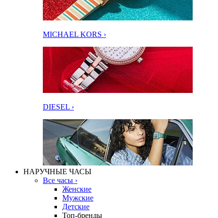
MICHAEL KORS ›
DIESEL ›
НАРУЧНЫЕ ЧАСЫ
Все часы ›
Женские
Мужские
Детские
Топ-бренды