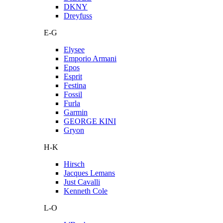
DKNY
Dreyfuss
E-G
Elysee
Emporio Armani
Epos
Esprit
Festina
Fossil
Furla
Garmin
GEORGE KINI
Gryon
H-K
Hirsch
Jacques Lemans
Just Cavalli
Kenneth Cole
L-O