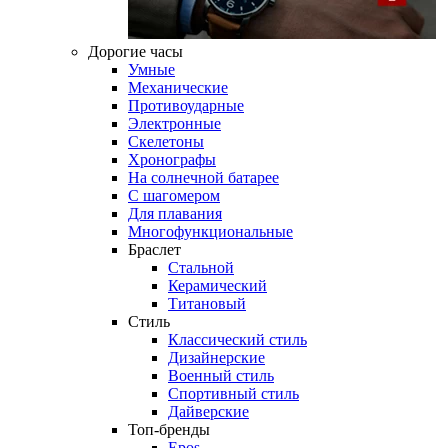
Дорогие часы
Умные
Механические
Противоударные
Электронные
Скелетоны
Хронографы
На солнечной батарее
С шагомером
Для плавания
Многофункциональные
Браслет
Стальной
Керамический
Титановый
Стиль
Классический стиль
Дизайнерские
Военный стиль
Спортивный стиль
Дайверские
Топ-бренды
Epos