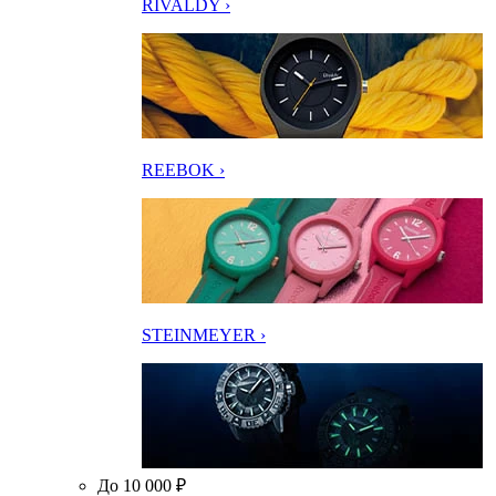
RIVALDY ›
REEBOK ›
STEINMEYER ›
До 10 000 ₽