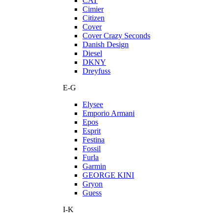
CAT
Cimier
Citizen
Cover
Cover Crazy Seconds
Danish Design
Diesel
DKNY
Dreyfuss
E-G
Elysee
Emporio Armani
Epos
Esprit
Festina
Fossil
Furla
Garmin
GEORGE KINI
Gryon
Guess
I-K