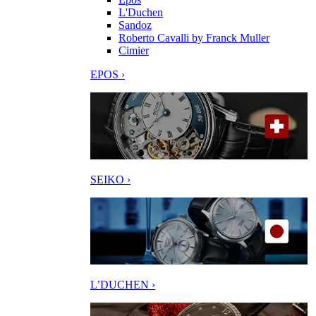
L'Duchen
Sandoz
Roberto Cavalli by Franck Muller
Cimier
EPOS ›
SEIKO ›
L’DUCHEN ›