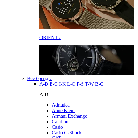
ORIENT ›
Все бренды
A-D
E-G
I-K
L-O
P-S
T-W
В-С
A-D
Adriatica
Anne Klein
Armani Exchange
Candino
Casio
Casio G-Shock