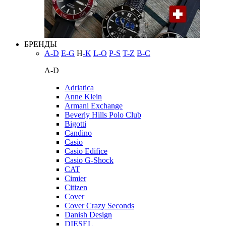
БРЕНДЫ
A-D
E-G
H
-K
L-O
P-S
T-Z
В-С
A-D
Adriatica
Anne Klein
Armani Exchange
Beverly Hills Polo Club
Bigotti
Candino
Casio
Casio Edifice
Casio G-Shock
CAT
Cimier
Citizen
Cover
Cover Crazy Seconds
Danish Design
DIESEL