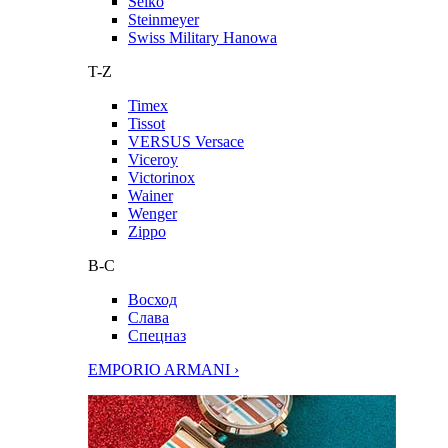
Seiko
Steinmeyer
Swiss Military Hanowa
T-Z
Timex
Tissot
VERSUS Versace
Viceroy
Victorinox
Wainer
Wenger
Zippo
В-С
Восход
Слава
Спецназ
EMPORIO ARMANI ›