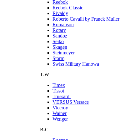
Reebok
Reebok Classic
Rivaldy
Roberto Cavalli by Franck Muller
Romanson
Rotary
Sandoz
Seiko
Skagen
Steinmeyer
Storm
Swiss Military Hanowa
T-W
Timex
Tissot
Trussardi
VERSUS Versace
Viceroy
Wainer
Wenger
В-С