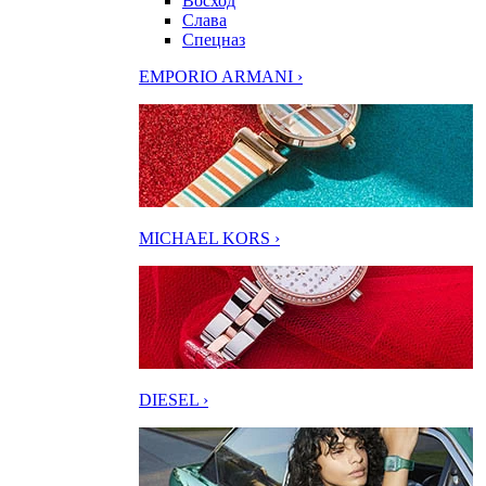
Восход
Слава
Спецназ
EMPORIO ARMANI ›
MICHAEL KORS ›
DIESEL ›