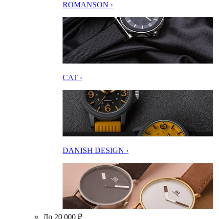
ROMANSON ›
CAT ›
DANISH DESIGN ›
До 20 000 ₽