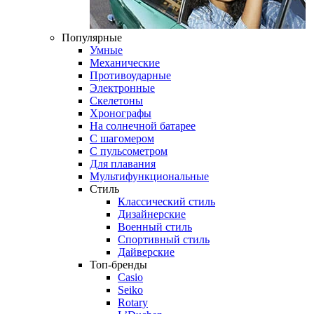
Популярные
Умные
Механические
Противоударные
Электронные
Скелетоны
Хронографы
На солнечной батарее
С шагомером
С пульсометром
Для плавания
Мультифункциональные
Стиль
Классический стиль
Дизайнерские
Военный стиль
Спортивный стиль
Дайверские
Топ-бренды
Casio
Seiko
Rotary