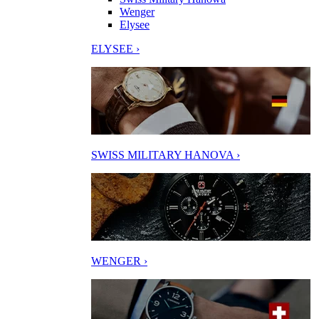
Wenger
Elysee
ELYSEE ›
SWISS MILITARY HANOVA ›
WENGER ›