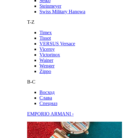
Seiko
Steinmeyer
Swiss Military Hanowa
T-Z
Timex
Tissot
VERSUS Versace
Viceroy
Victorinox
Wainer
Wenger
Zippo
В-С
Восход
Слава
Спецназ
EMPORIO ARMANI ›