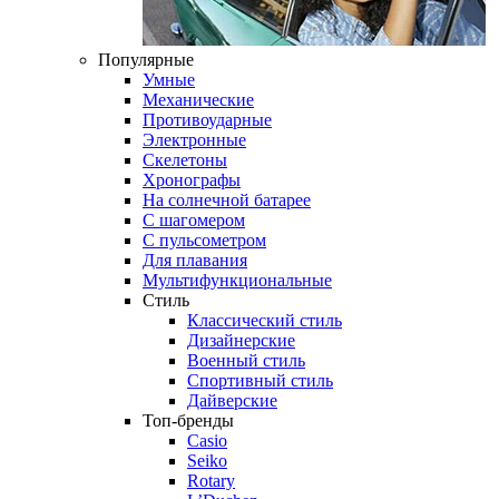
Популярные
Умные
Механические
Противоударные
Электронные
Скелетоны
Хронографы
На солнечной батарее
С шагомером
С пульсометром
Для плавания
Мультифункциональные
Стиль
Классический стиль
Дизайнерские
Военный стиль
Спортивный стиль
Дайверские
Топ-бренды
Casio
Seiko
Rotary