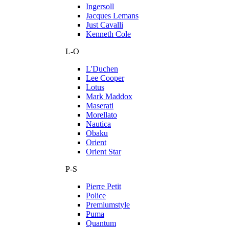
Ingersoll
Jacques Lemans
Just Cavalli
Kenneth Cole
L-O
L'Duchen
Lee Cooper
Lotus
Mark Maddox
Maserati
Morellato
Nautica
Obaku
Orient
Orient Star
P-S
Pierre Petit
Police
Premiumstyle
Puma
Quantum