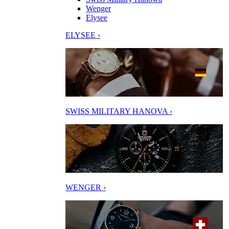
Wenger
Elysee
ELYSEE ›
SWISS MILITARY HANOVA ›
WENGER ›