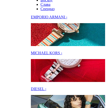
Восход
Слава
Спецназ
EMPORIO ARMANI ›
MICHAEL KORS ›
DIESEL ›