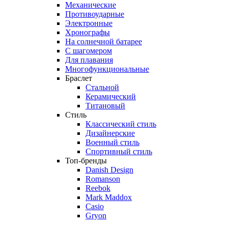
Механические
Противоударные
Электронные
Хронографы
На солнечной батарее
С шагомером
Для плавания
Многофункциональные
Браслет
Стальной
Керамический
Титановый
Стиль
Классический стиль
Дизайнерские
Военный стиль
Спортивный стиль
Топ-бренды
Danish Design
Romanson
Reebok
Mark Maddox
Casio
Gryon