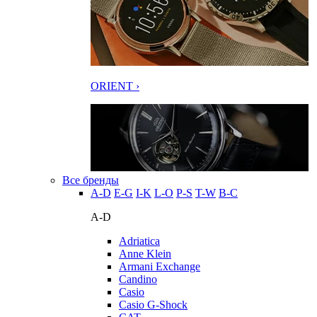
ORIENT ›
Все бренды
A-D
E-G
I-K
L-O
P-S
T-W
В-С
A-D
Adriatica
Anne Klein
Armani Exchange
Candino
Casio
Casio G-Shock