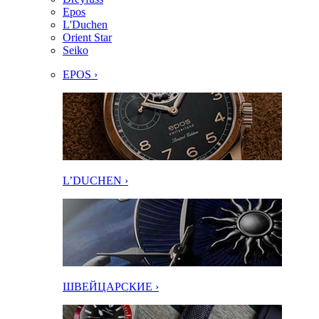
Epos
L'Duchen
Orient Star
Seiko
EPOS ›
L’DUCHEN ›
ШВЕЙЦАРСКИЕ ›