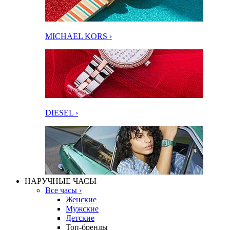
MICHAEL KORS ›
DIESEL ›
НАРУЧНЫЕ ЧАСЫ
Все часы ›
Женские
Мужские
Детские
Топ-бренды