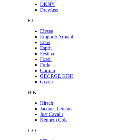
DKNY
Dreyfuss
E-G
Elysee
Emporio Armani
Epos
Esprit
Festina
Fossil
Furla
Garmin
GEORGE KINI
Gryon
H-K
Hirsch
Jacques Lemans
Just Cavalli
Kenneth Cole
L-O