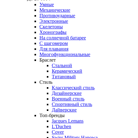
Умные
Механические
Противоударные
Электронные
Скелетоны
Хронографы
На солнечной батарее
С шагомером
Для плавания
Многофункциональные
Браслет
Стальной
Керамический
Титановый
Стиль
Классический стиль
Дизайнерские
Военный стиль
Спортивный стиль
Дайверские
Топ-бренды
Jacques Lemans
L'Duchen
Cover
Swiss Military Hanowa