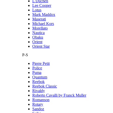
L'Duchen
Lee Cooper
Lotus
Mark Maddox
Maserati
Michael Kors
Morellato
Nautica
Obaku
Orient
Orient Star
P-S
Pierre Petit
Police
Puma
Quantum
Reebok
Reebok Classic
Rivaldy
Roberto Cavalli by Franck Muller
Romanson
Rotary
Sandoz