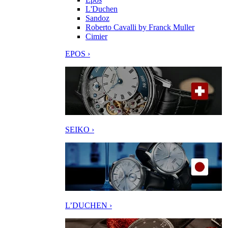
L'Duchen
Sandoz
Roberto Cavalli by Franck Muller
Cimier
EPOS ›
SEIKO ›
L’DUCHEN ›