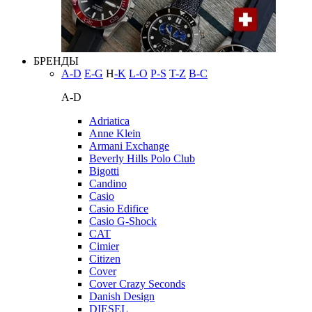
БРЕНДЫ
A-D
E-G
H
-K
L-O
P-S
T-Z
В-С
A-D
Adriatica
Anne Klein
Armani Exchange
Beverly Hills Polo Club
Bigotti
Candino
Casio
Casio Edifice
Casio G-Shock
CAT
Cimier
Citizen
Cover
Cover Crazy Seconds
Danish Design
DIESEL