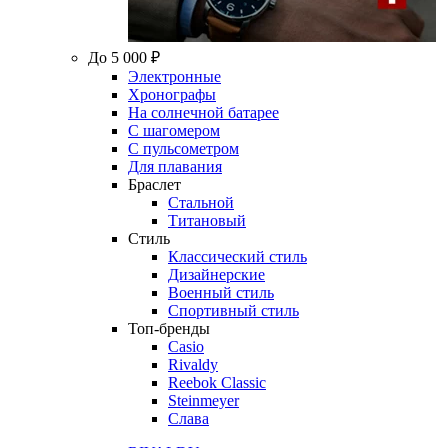
До 5 000 ₽
Электронные
Хронографы
На солнечной батарее
С шагомером
С пульсометром
Для плавания
Браслет
Стальной
Титановый
Стиль
Классический стиль
Дизайнерские
Военный стиль
Спортивный стиль
Топ-бренды
Casio
Rivaldy
Reebok Classic
Steinmeyer
Слава