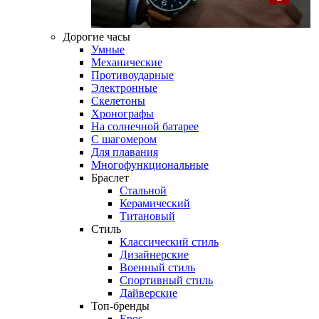
Дорогие часы
Умные
Механические
Противоударные
Электронные
Скелетоны
Хронографы
На солнечной батарее
С шагомером
Для плавания
Многофункциональные
Браслет
Стальной
Керамический
Титановый
Стиль
Классический стиль
Дизайнерские
Военный стиль
Спортивный стиль
Дайверские
Топ-бренды
Epos