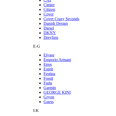
CAT
Cimier
Citizen
Cover
Cover Crazy Seconds
Danish Design
Diesel
DKNY
Dreyfuss
E-G
Elysee
Emporio Armani
Epos
Esprit
Festina
Fossil
Furla
Garmin
GEORGE KINI
Gryon
Guess
I-K