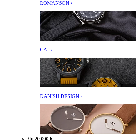
ROMANSON ›
CAT ›
DANISH DESIGN ›
До 20 000 ₽