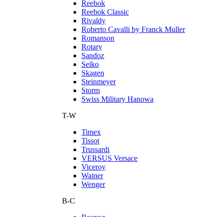
Reebok
Reebok Classic
Rivaldy
Roberto Cavalli by Franck Muller
Romanson
Rotary
Sandoz
Seiko
Skagen
Steinmeyer
Storm
Swiss Military Hanowa
T-W
Timex
Tissot
Trussardi
VERSUS Versace
Viceroy
Wainer
Wenger
В-С