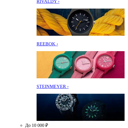
RIVALDY ›
REEBOK ›
STEINMEYER ›
До 10 000 ₽