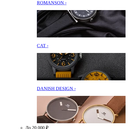
ROMANSON ›
CAT ›
DANISH DESIGN ›
До 20 000 ₽