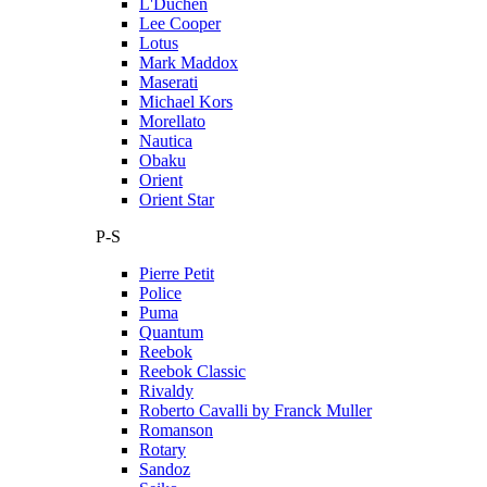
L'Duchen
Lee Cooper
Lotus
Mark Maddox
Maserati
Michael Kors
Morellato
Nautica
Obaku
Orient
Orient Star
P-S
Pierre Petit
Police
Puma
Quantum
Reebok
Reebok Classic
Rivaldy
Roberto Cavalli by Franck Muller
Romanson
Rotary
Sandoz