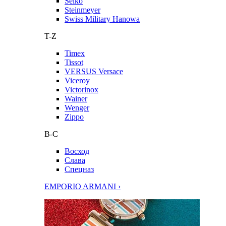
Seiko
Steinmeyer
Swiss Military Hanowa
T-Z
Timex
Tissot
VERSUS Versace
Viceroy
Victorinox
Wainer
Wenger
Zippo
В-С
Восход
Слава
Спецназ
EMPORIO ARMANI ›