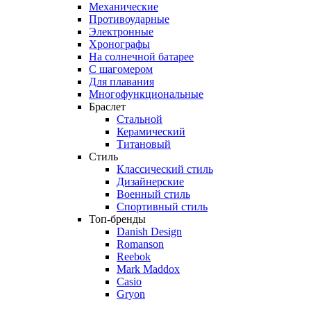
Механические
Противоударные
Электронные
Хронографы
На солнечной батарее
С шагомером
Для плавания
Многофункциональные
Браслет
Стальной
Керамический
Титановый
Стиль
Классический стиль
Дизайнерские
Военный стиль
Спортивный стиль
Топ-бренды
Danish Design
Romanson
Reebok
Mark Maddox
Casio
Gryon