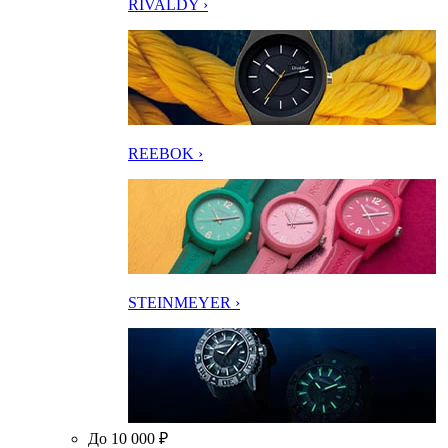
RIVALDY ›
REEBOK ›
STEINMEYER ›
До 10 000 ₽