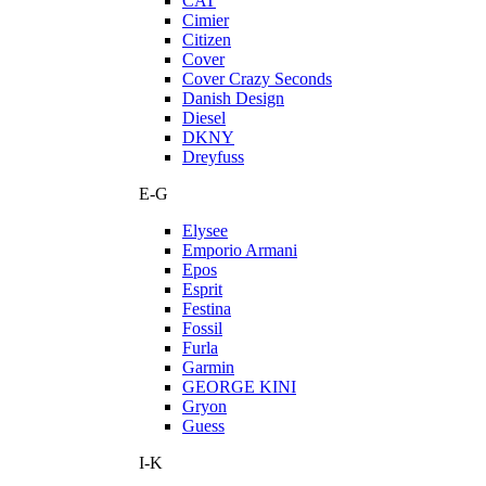
CAT
Cimier
Citizen
Cover
Cover Crazy Seconds
Danish Design
Diesel
DKNY
Dreyfuss
E-G
Elysee
Emporio Armani
Epos
Esprit
Festina
Fossil
Furla
Garmin
GEORGE KINI
Gryon
Guess
I-K