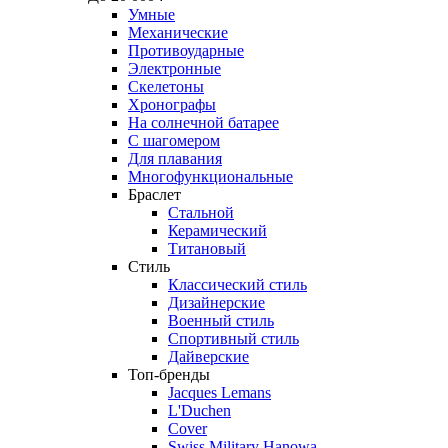
Умные
Механические
Противоударные
Электронные
Скелетоны
Хронографы
На солнечной батарее
С шагомером
Для плавания
Многофункциональные
Браслет
Стальной
Керамический
Титановый
Стиль
Классический стиль
Дизайнерские
Военный стиль
Спортивный стиль
Дайверские
Топ-бренды
Jacques Lemans
L'Duchen
Cover
Swiss Military Hanowa