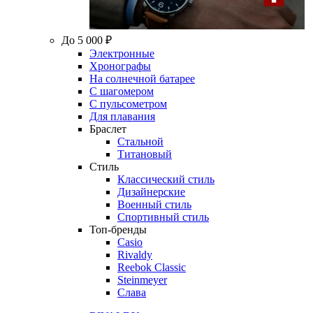
До 5 000 ₽
Электронные
Хронографы
На солнечной батарее
С шагомером
С пульсометром
Для плавания
Браслет
Стальной
Титановый
Стиль
Классический стиль
Дизайнерские
Военный стиль
Спортивный стиль
Топ-бренды
Casio
Rivaldy
Reebok Classic
Steinmeyer
Слава