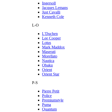
Ingersoll
Jacques Lemans
Just Cavalli
Kenneth Cole
L-O
L'Duchen
Lee Cooper
Lotus
Mark Maddox
Maserati
Morellato
Nautica
Obaku
Orient
Orient Star
P-S
Pierre Petit
Police
Premiumstyle
Puma
Quantum