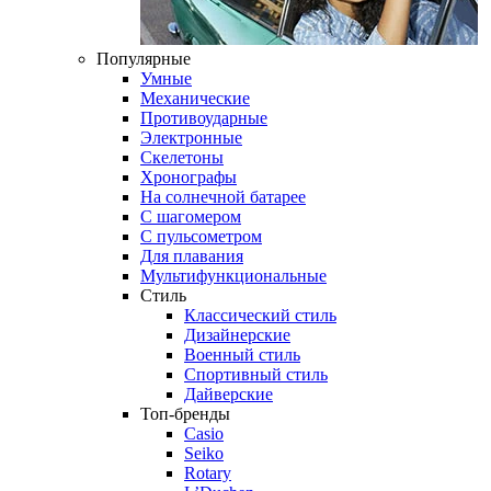
Популярные
Умные
Механические
Противоударные
Электронные
Скелетоны
Хронографы
На солнечной батарее
С шагомером
С пульсометром
Для плавания
Мультифункциональные
Стиль
Классический стиль
Дизайнерские
Военный стиль
Спортивный стиль
Дайверские
Топ-бренды
Casio
Seiko
Rotary