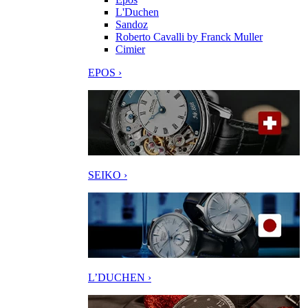
L'Duchen
Sandoz
Roberto Cavalli by Franck Muller
Cimier
EPOS ›
SEIKO ›
L’DUCHEN ›