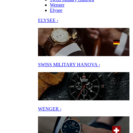
Wenger
Elysee
ELYSEE ›
SWISS MILITARY HANOVA ›
WENGER ›