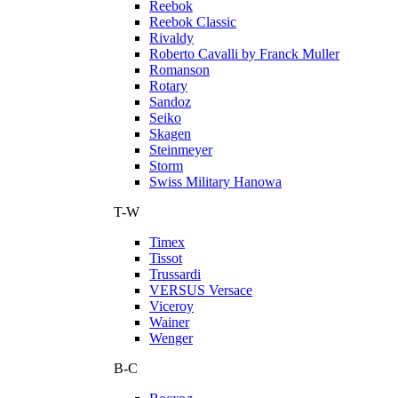
Reebok
Reebok Classic
Rivaldy
Roberto Cavalli by Franck Muller
Romanson
Rotary
Sandoz
Seiko
Skagen
Steinmeyer
Storm
Swiss Military Hanowa
T-W
Timex
Tissot
Trussardi
VERSUS Versace
Viceroy
Wainer
Wenger
В-С