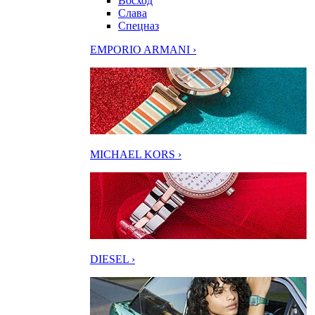
Восход
Слава
Спецназ
EMPORIO ARMANI ›
MICHAEL KORS ›
DIESEL ›