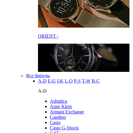
ORIENT ›
Все бренды
A-D
E-G
I-K
L-O
P-S
T-W
В-С
A-D
Adriatica
Anne Klein
Armani Exchange
Candino
Casio
Casio G-Shock