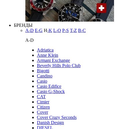
БРЕНДЫ
A-D
E-G
H
-K
L-O
P-S
T-Z
В-С
A-D
Adriatica
Anne Klein
Armani Exchange
Beverly Hills Polo Club
Bigotti
Candino
Casio
Casio Edifice
Casio G-Shock
CAT
Cimier
Citizen
Cover
Cover Crazy Seconds
Danish Design
DIESEL