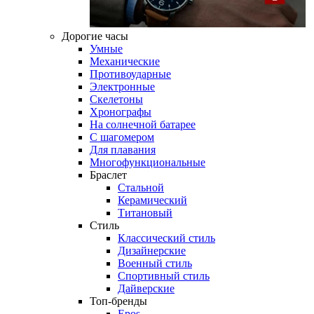
Дорогие часы
Умные
Механические
Противоударные
Электронные
Скелетоны
Хронографы
На солнечной батарее
С шагомером
Для плавания
Многофункциональные
Браслет
Стальной
Керамический
Титановый
Стиль
Классический стиль
Дизайнерские
Военный стиль
Спортивный стиль
Дайверские
Топ-бренды
Epos