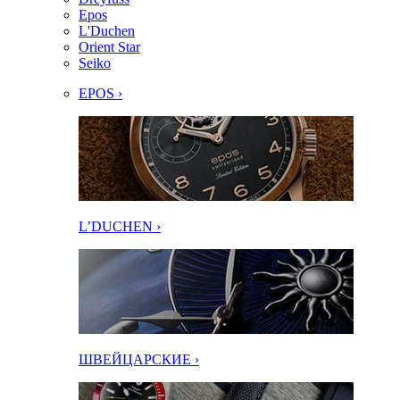
Epos
L'Duchen
Orient Star
Seiko
EPOS ›
L’DUCHEN ›
ШВЕЙЦАРСКИЕ ›