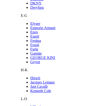
DKNY
Dreyfuss
E-G
Elysee
Emporio Armani
Epos
Esprit
Festina
Fossil
Furla
Garmin
GEORGE KINI
Gryon
H-K
Hirsch
Jacques Lemans
Just Cavalli
Kenneth Cole
L-O