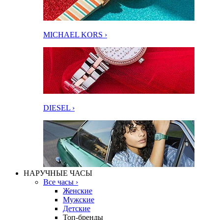
MICHAEL KORS ›
DIESEL ›
НАРУЧНЫЕ ЧАСЫ
Все часы ›
Женские
Мужские
Детские
Топ-бренды