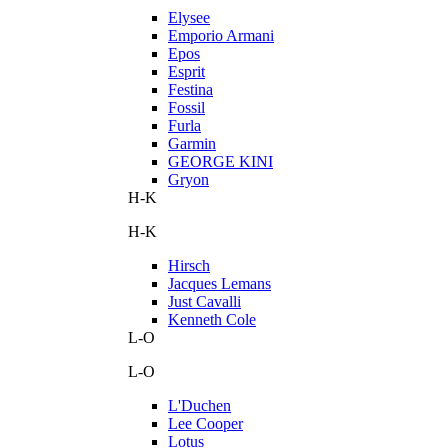
Elysee
Emporio Armani
Epos
Esprit
Festina
Fossil
Furla
Garmin
GEORGE KINI
Gryon
H-K
H-K
Hirsch
Jacques Lemans
Just Cavalli
Kenneth Cole
L-O
L-O
L'Duchen
Lee Cooper
Lotus