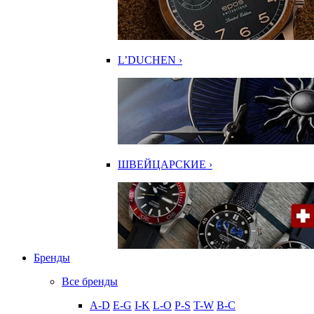
L’DUCHEN ›
ШВЕЙЦАРСКИЕ ›
Бренды
Все бренды
A-D
E-G
I-K
L-O
P-S
T-W
В-С