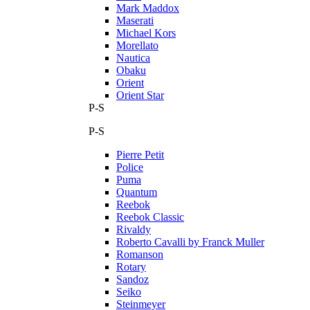
Mark Maddox
Maserati
Michael Kors
Morellato
Nautica
Obaku
Orient
Orient Star
P-S
P-S
Pierre Petit
Police
Puma
Quantum
Reebok
Reebok Classic
Rivaldy
Roberto Cavalli by Franck Muller
Romanson
Rotary
Sandoz
Seiko
Steinmeyer