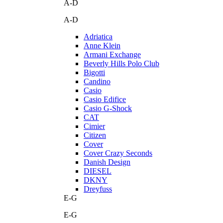
A-D
A-D
Adriatica
Anne Klein
Armani Exchange
Beverly Hills Polo Club
Bigotti
Candino
Casio
Casio Edifice
Casio G-Shock
CAT
Cimier
Citizen
Cover
Cover Crazy Seconds
Danish Design
DIESEL
DKNY
Dreyfuss
E-G
E-G