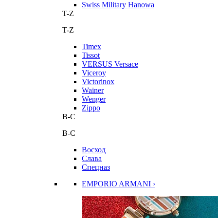
Swiss Military Hanowa
T-Z
T-Z
Timex
Tissot
VERSUS Versace
Viceroy
Victorinox
Wainer
Wenger
Zippo
В-С
В-С
Восход
Слава
Спецназ
EMPORIO ARMANI ›