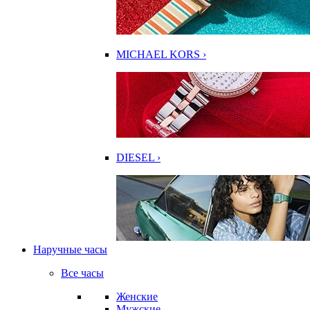
MICHAEL KORS ›
DIESEL ›
Наручные часы
Все часы
Женские
Мужские