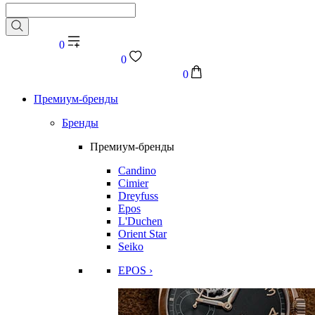
0
0
0
Премиум-бренды
Бренды
Премиум-бренды
Candino
Cimier
Dreyfuss
Epos
L'Duchen
Orient Star
Seiko
EPOS ›