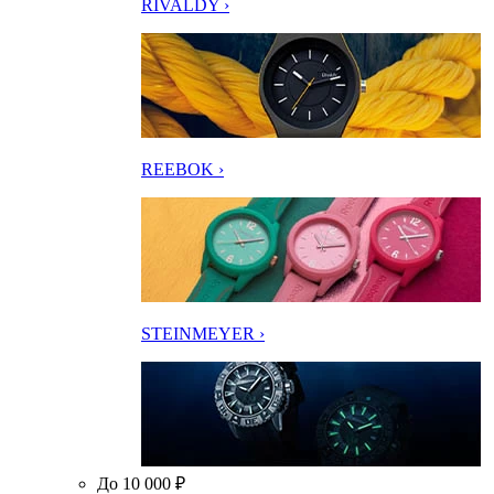
RIVALDY ›
REEBOK ›
STEINMEYER ›
До 10 000 ₽