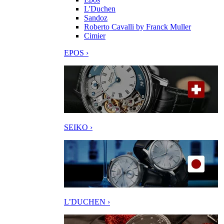
L'Duchen
Sandoz
Roberto Cavalli by Franck Muller
Cimier
EPOS ›
SEIKO ›
L’DUCHEN ›