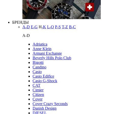
БРЕНДЫ
A-D
E-G
H
-K
L-O
P-S
T-Z
В-С
A-D
Adriatica
Anne Klein
Armani Exchange
Beverly Hills Polo Club
Bigotti
Candino
Casio
Casio Edifice
Casio G-Shock
CAT
Cimier
Citizen
Cover
Cover Crazy Seconds
Danish Design
DIESEL