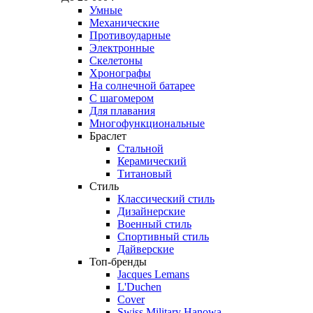
Умные
Механические
Противоударные
Электронные
Скелетоны
Хронографы
На солнечной батарее
С шагомером
Для плавания
Многофункциональные
Браслет
Стальной
Керамический
Титановый
Стиль
Классический стиль
Дизайнерские
Военный стиль
Спортивный стиль
Дайверские
Топ-бренды
Jacques Lemans
L'Duchen
Cover
Swiss Military Hanowa