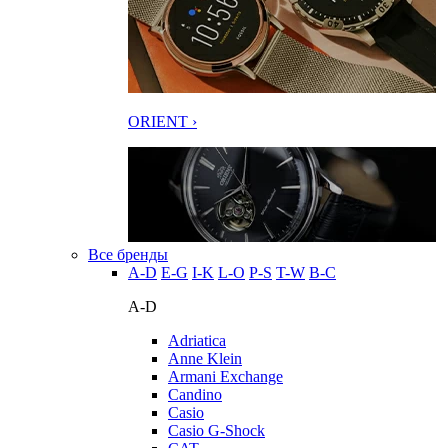
ORIENT ›
Все бренды
A-D
E-G
I-K
L-O
P-S
T-W
В-С
A-D
Adriatica
Anne Klein
Armani Exchange
Candino
Casio
Casio G-Shock