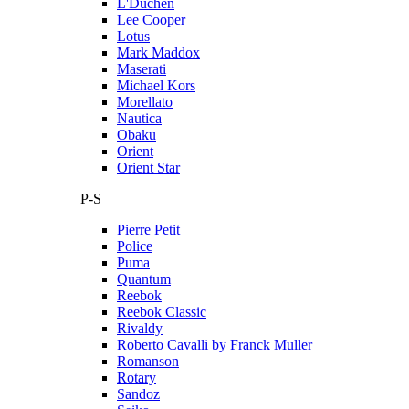
L'Duchen
Lee Cooper
Lotus
Mark Maddox
Maserati
Michael Kors
Morellato
Nautica
Obaku
Orient
Orient Star
P-S
Pierre Petit
Police
Puma
Quantum
Reebok
Reebok Classic
Rivaldy
Roberto Cavalli by Franck Muller
Romanson
Rotary
Sandoz