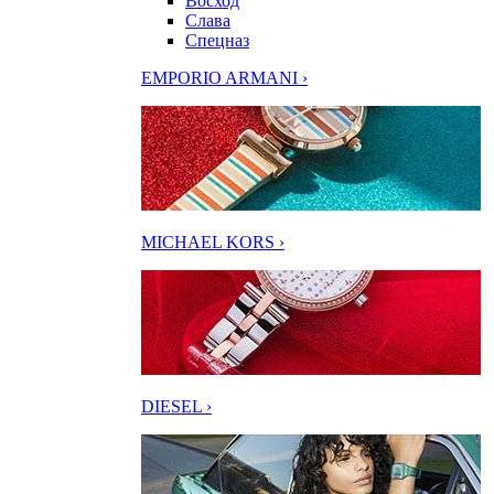
Восход
Слава
Спецназ
EMPORIO ARMANI ›
MICHAEL KORS ›
DIESEL ›