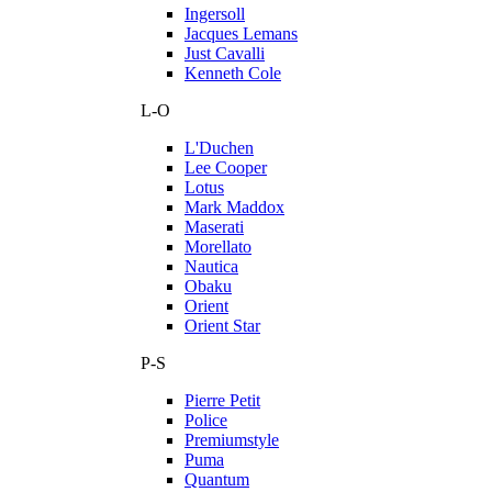
Ingersoll
Jacques Lemans
Just Cavalli
Kenneth Cole
L-O
L'Duchen
Lee Cooper
Lotus
Mark Maddox
Maserati
Morellato
Nautica
Obaku
Orient
Orient Star
P-S
Pierre Petit
Police
Premiumstyle
Puma
Quantum