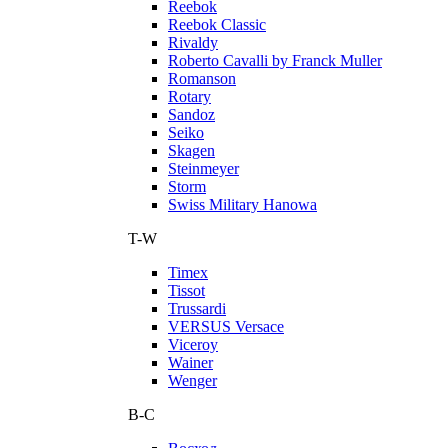
Reebok
Reebok Classic
Rivaldy
Roberto Cavalli by Franck Muller
Romanson
Rotary
Sandoz
Seiko
Skagen
Steinmeyer
Storm
Swiss Military Hanowa
T-W
Timex
Tissot
Trussardi
VERSUS Versace
Viceroy
Wainer
Wenger
В-С