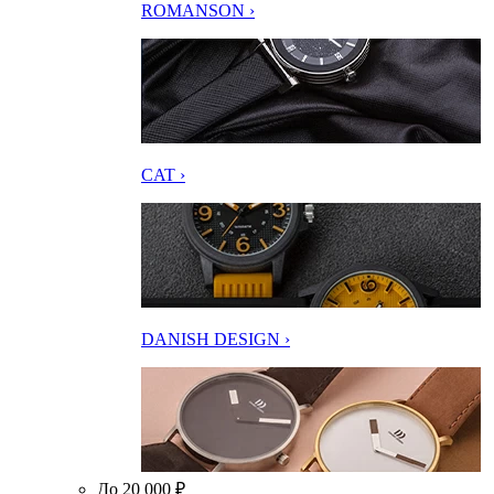
ROMANSON ›
CAT ›
DANISH DESIGN ›
До 20 000 ₽