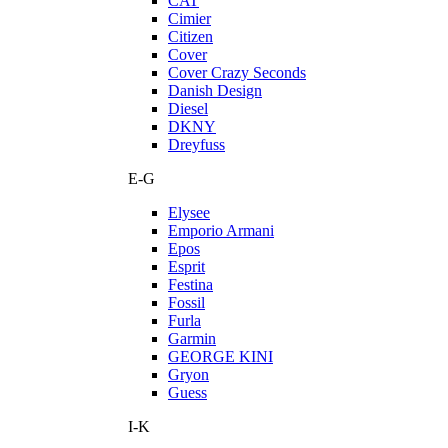
CAT
Cimier
Citizen
Cover
Cover Crazy Seconds
Danish Design
Diesel
DKNY
Dreyfuss
E-G
Elysee
Emporio Armani
Epos
Esprit
Festina
Fossil
Furla
Garmin
GEORGE KINI
Gryon
Guess
I-K