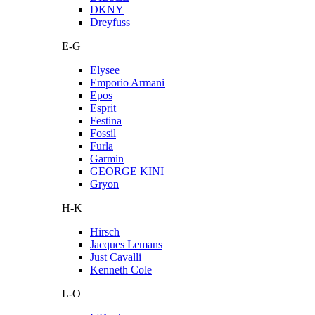
DKNY
Dreyfuss
E-G
Elysee
Emporio Armani
Epos
Esprit
Festina
Fossil
Furla
Garmin
GEORGE KINI
Gryon
H-K
Hirsch
Jacques Lemans
Just Cavalli
Kenneth Cole
L-O