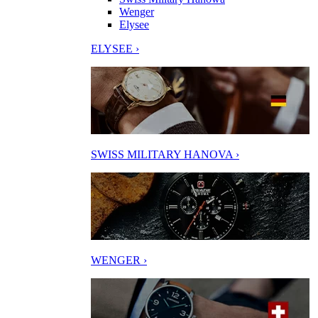
Wenger
Elysee
ELYSEE ›
SWISS MILITARY HANOVA ›
WENGER ›