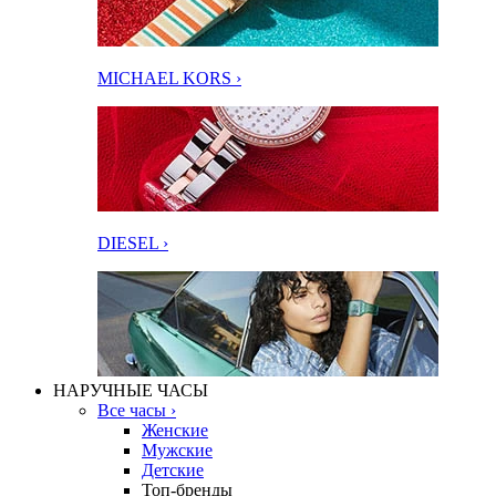
MICHAEL KORS ›
DIESEL ›
НАРУЧНЫЕ ЧАСЫ
Все часы ›
Женские
Мужские
Детские
Топ-бренды