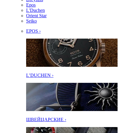
Epos
L'Duchen
Orient Star
Seiko
EPOS ›
L’DUCHEN ›
ШВЕЙЦАРСКИЕ ›