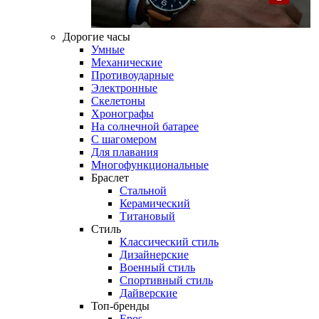
Дорогие часы
Умные
Механические
Противоударные
Электронные
Скелетоны
Хронографы
На солнечной батарее
С шагомером
Для плавания
Многофункциональные
Браслет
Стальной
Керамический
Титановый
Стиль
Классический стиль
Дизайнерские
Военный стиль
Спортивный стиль
Дайверские
Топ-бренды
Epos