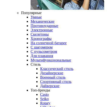
Популярные
Умные
Механические
Противоударные
Электронные
Скелетоны
Хронографы
На солнечной батарее
С шагомером
С пульсометром
Для плавания
Мультифункциональные
Стиль
Классический стиль
Дизайнерские
Военный стиль
Спортивный стиль
Дайверские
Топ-бренды
Casio
Seiko
Rotary