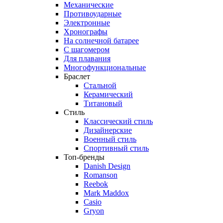
Механические
Противоударные
Электронные
Хронографы
На солнечной батарее
С шагомером
Для плавания
Многофункциональные
Браслет
Стальной
Керамический
Титановый
Стиль
Классический стиль
Дизайнерские
Военный стиль
Спортивный стиль
Топ-бренды
Danish Design
Romanson
Reebok
Mark Maddox
Casio
Gryon