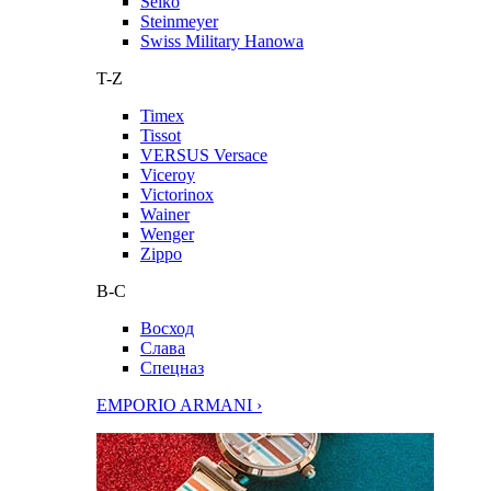
Seiko
Steinmeyer
Swiss Military Hanowa
T-Z
Timex
Tissot
VERSUS Versace
Viceroy
Victorinox
Wainer
Wenger
Zippo
В-С
Восход
Слава
Спецназ
EMPORIO ARMANI ›