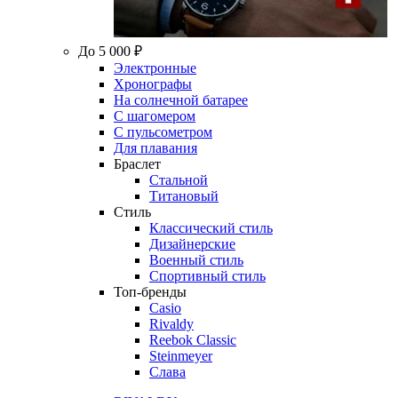
До 5 000 ₽
Электронные
Хронографы
На солнечной батарее
С шагомером
С пульсометром
Для плавания
Браслет
Стальной
Титановый
Стиль
Классический стиль
Дизайнерские
Военный стиль
Спортивный стиль
Топ-бренды
Casio
Rivaldy
Reebok Classic
Steinmeyer
Слава