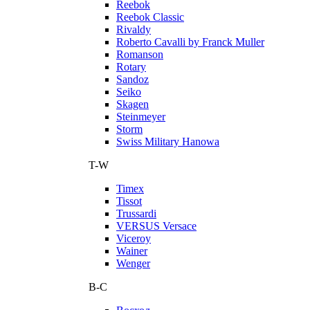
Reebok
Reebok Classic
Rivaldy
Roberto Cavalli by Franck Muller
Romanson
Rotary
Sandoz
Seiko
Skagen
Steinmeyer
Storm
Swiss Military Hanowa
T-W
Timex
Tissot
Trussardi
VERSUS Versace
Viceroy
Wainer
Wenger
В-С