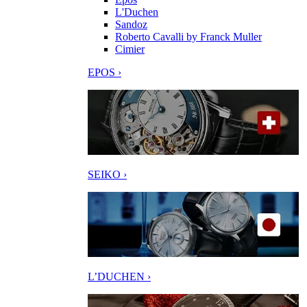
L'Duchen
Sandoz
Roberto Cavalli by Franck Muller
Cimier
EPOS ›
SEIKO ›
L’DUCHEN ›