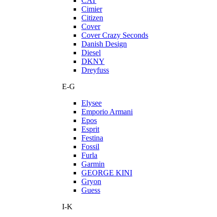
CAT
Cimier
Citizen
Cover
Cover Crazy Seconds
Danish Design
Diesel
DKNY
Dreyfuss
E-G
Elysee
Emporio Armani
Epos
Esprit
Festina
Fossil
Furla
Garmin
GEORGE KINI
Gryon
Guess
I-K