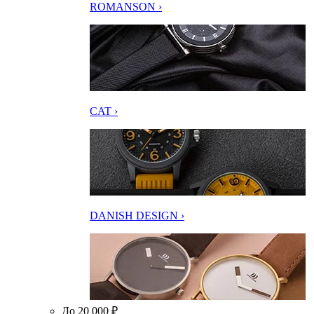
ROMANSON ›
CAT ›
DANISH DESIGN ›
До 20 000 ₽