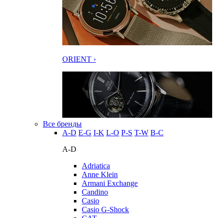
ORIENT ›
Все бренды
A-D
E-G
I-K
L-O
P-S
T-W
В-С
A-D
Adriatica
Anne Klein
Armani Exchange
Candino
Casio
Casio G-Shock