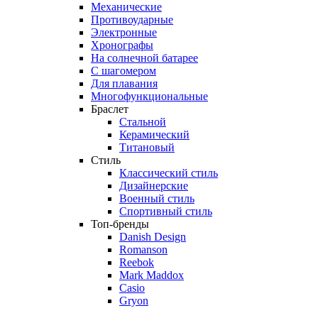
Механические
Противоударные
Электронные
Хронографы
На солнечной батарее
С шагомером
Для плавания
Многофункциональные
Браслет
Стальной
Керамический
Титановый
Стиль
Классический стиль
Дизайнерские
Военный стиль
Спортивный стиль
Топ-бренды
Danish Design
Romanson
Reebok
Mark Maddox
Casio
Gryon