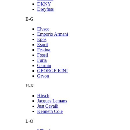
DKNY
Dreyfuss
E-G
Elysee
Emporio Armani
Epos
Esprit
Festina
Fossil
Furla
Garmin
GEORGE KINI
Gryon
H-K
Hirsch
Jacques Lemans
Just Cavalli
Kenneth Cole
L-O