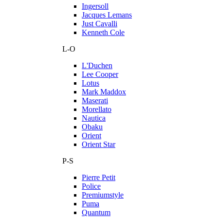
Ingersoll
Jacques Lemans
Just Cavalli
Kenneth Cole
L-O
L'Duchen
Lee Cooper
Lotus
Mark Maddox
Maserati
Morellato
Nautica
Obaku
Orient
Orient Star
P-S
Pierre Petit
Police
Premiumstyle
Puma
Quantum