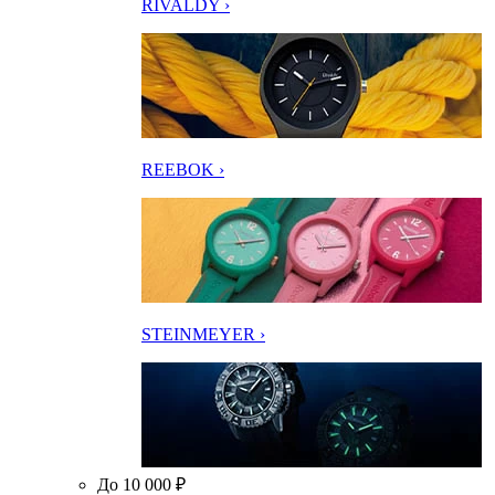
RIVALDY ›
REEBOK ›
STEINMEYER ›
До 10 000 ₽