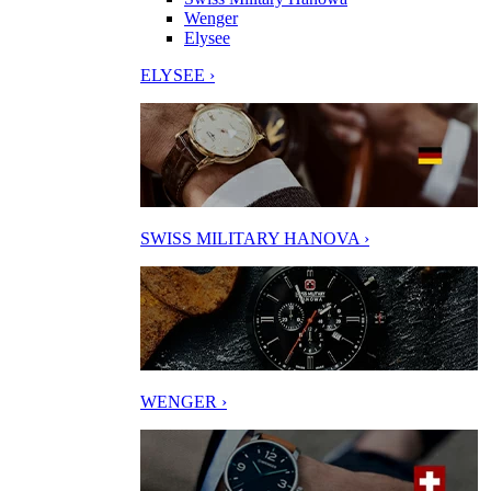
Wenger
Elysee
ELYSEE ›
SWISS MILITARY HANOVA ›
WENGER ›