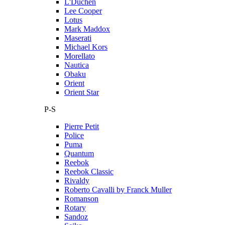
L'Duchen
Lee Cooper
Lotus
Mark Maddox
Maserati
Michael Kors
Morellato
Nautica
Obaku
Orient
Orient Star
P-S
Pierre Petit
Police
Puma
Quantum
Reebok
Reebok Classic
Rivaldy
Roberto Cavalli by Franck Muller
Romanson
Rotary
Sandoz