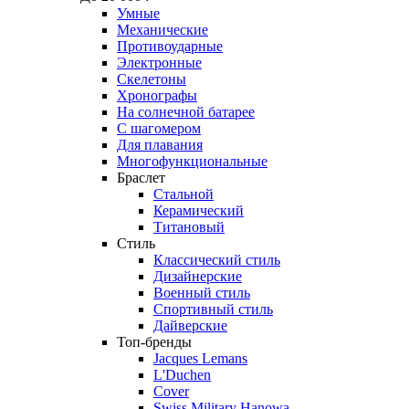
Умные
Механические
Противоударные
Электронные
Скелетоны
Хронографы
На солнечной батарее
С шагомером
Для плавания
Многофункциональные
Браслет
Стальной
Керамический
Титановый
Стиль
Классический стиль
Дизайнерские
Военный стиль
Спортивный стиль
Дайверские
Топ-бренды
Jacques Lemans
L'Duchen
Cover
Swiss Military Hanowa