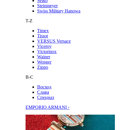
Seiko
Steinmeyer
Swiss Military Hanowa
T-Z
Timex
Tissot
VERSUS Versace
Viceroy
Victorinox
Wainer
Wenger
Zippo
В-С
Восход
Слава
Спецназ
EMPORIO ARMANI ›