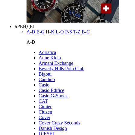
БРЕНДЫ
A-D
E-G
H
-K
L-O
P-S
T-Z
В-С
A-D
Adriatica
Anne Klein
Armani Exchange
Beverly Hills Polo Club
Bigotti
Candino
Casio
Casio Edifice
Casio G-Shock
CAT
Cimier
Citizen
Cover
Cover Crazy Seconds
Danish Design
DIESEL