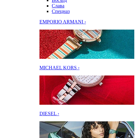
Восход
Слава
Спецназ
EMPORIO ARMANI ›
MICHAEL KORS ›
DIESEL ›