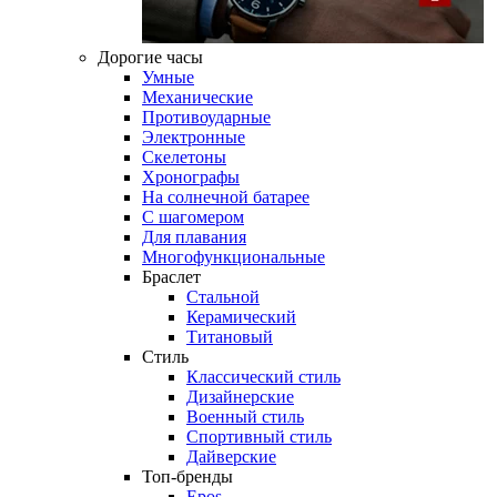
Дорогие часы
Умные
Механические
Противоударные
Электронные
Скелетоны
Хронографы
На солнечной батарее
С шагомером
Для плавания
Многофункциональные
Браслет
Стальной
Керамический
Титановый
Стиль
Классический стиль
Дизайнерские
Военный стиль
Спортивный стиль
Дайверские
Топ-бренды
Epos