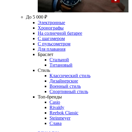
До 5 000 ₽
Электронные
Хронографы
На солнечной батарее
С шагомером
С пульсометром
Для плавания
Браслет
Стальной
Титановый
Стиль
Классический стиль
Дизайнерские
Военный стиль
Спортивный стиль
Топ-бренды
Casio
Rivaldy
Reebok Classic
Steinmeyer
Слава