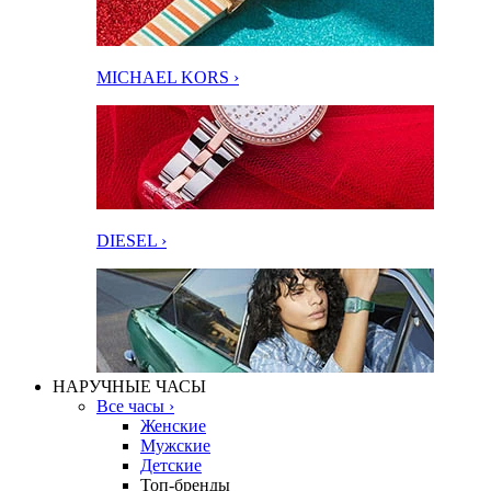
MICHAEL KORS ›
DIESEL ›
НАРУЧНЫЕ ЧАСЫ
Все часы ›
Женские
Мужские
Детские
Топ-бренды