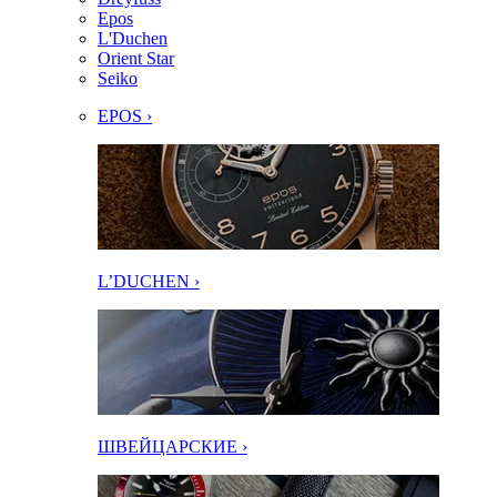
Epos
L'Duchen
Orient Star
Seiko
EPOS ›
L’DUCHEN ›
ШВЕЙЦАРСКИЕ ›