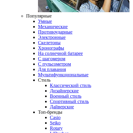
Популярные
Умные
Механические
Противоударные
Электронные
Скелетоны
Хронографы
На солнечной батарее
С шагомером
С пульсометром
Для плавания
Мультифункциональные
Стиль
Классический стиль
Дизайнерские
Военный стиль
Спортивный стиль
Дайверские
Топ-бренды
Casio
Seiko
Rotary