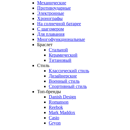
Механические
Противоударные
Электронные
Хронографы
На солнечной батарее
С шагомером
Для плавания
Многофункциональные
Браслет
Стальной
Керамический
Титановый
Стиль
Классический стиль
Дизайнерские
Военный стиль
Спортивный стиль
Топ-бренды
Danish Design
Romanson
Reebok
Mark Maddox
Casio
Gryon