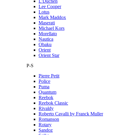
L'Duchen
Lee Cooper
Lotus
Mark Maddox
Maserati
Michael Kors
Morellato
Nautica
Obaku
Orient
Orient Star
P-S
Pierre Petit
Police
Puma
Quantum
Reebok
Reebok Classic
Rivaldy
Roberto Cavalli by Franck Muller
Romanson
Rotary
Sandoz