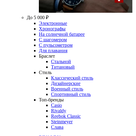
До 5 000 ₽
Электронные
Хронографы
На солнечной батарее
С шагомером
С пульсометром
Для плавания
Браслет
Стальной
Титановый
Стиль
Классический стиль
Дизайнерские
Военный стиль
Спортивный стиль
Топ-бренды
Casio
Rivaldy
Reebok Classic
Steinmeyer
Слава