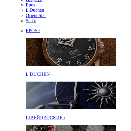
Epos
L'Duchen
Orient Star
Seiko
EPOS ›
L’DUCHEN ›
ШВЕЙЦАРСКИЕ ›