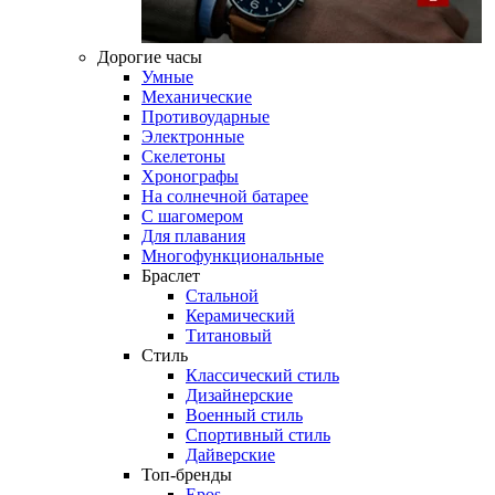
Дорогие часы
Умные
Механические
Противоударные
Электронные
Скелетоны
Хронографы
На солнечной батарее
С шагомером
Для плавания
Многофункциональные
Браслет
Стальной
Керамический
Титановый
Стиль
Классический стиль
Дизайнерские
Военный стиль
Спортивный стиль
Дайверские
Топ-бренды
Epos