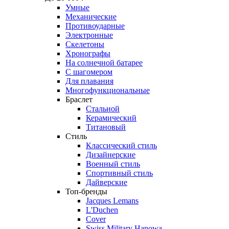
Умные
Механические
Противоударные
Электронные
Скелетоны
Хронографы
На солнечной батарее
С шагомером
Для плавания
Многофункциональные
Браслет
Стальной
Керамический
Титановый
Стиль
Классический стиль
Дизайнерские
Военный стиль
Спортивный стиль
Дайверские
Топ-бренды
Jacques Lemans
L'Duchen
Cover
Swiss Military Hanowa