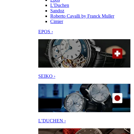
L'Duchen
Sandoz
Roberto Cavalli by Franck Muller
Cimier
EPOS ›
SEIKO ›
L’DUCHEN ›