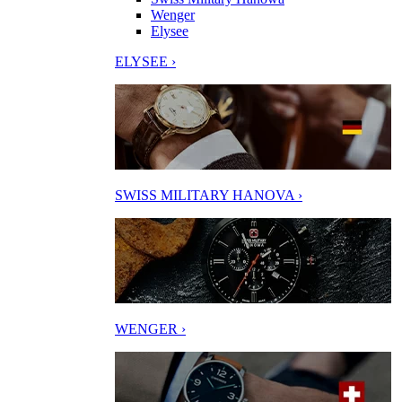
Wenger
Elysee
ELYSEE ›
SWISS MILITARY HANOVA ›
WENGER ›