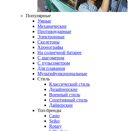
Популярные
Умные
Механические
Противоударные
Электронные
Скелетоны
Хронографы
На солнечной батарее
С шагомером
С пульсометром
Для плавания
Мультифункциональные
Стиль
Классический стиль
Дизайнерские
Военный стиль
Спортивный стиль
Дайверские
Топ-бренды
Casio
Seiko
Rotary