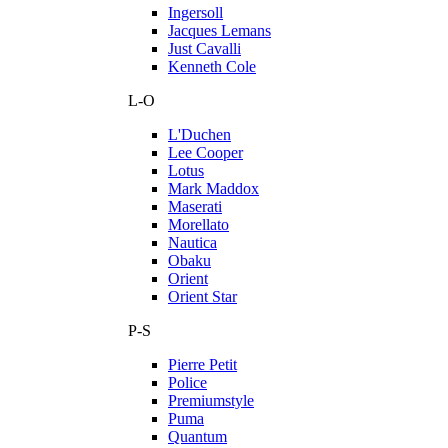
Ingersoll
Jacques Lemans
Just Cavalli
Kenneth Cole
L-O
L'Duchen
Lee Cooper
Lotus
Mark Maddox
Maserati
Morellato
Nautica
Obaku
Orient
Orient Star
P-S
Pierre Petit
Police
Premiumstyle
Puma
Quantum