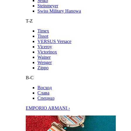
Seiko
Steinmeyer
Swiss Military Hanowa
T-Z
Timex
Tissot
VERSUS Versace
Viceroy
Victorinox
Wainer
Wenger
Zippo
В-С
Восход
Слава
Спецназ
EMPORIO ARMANI ›