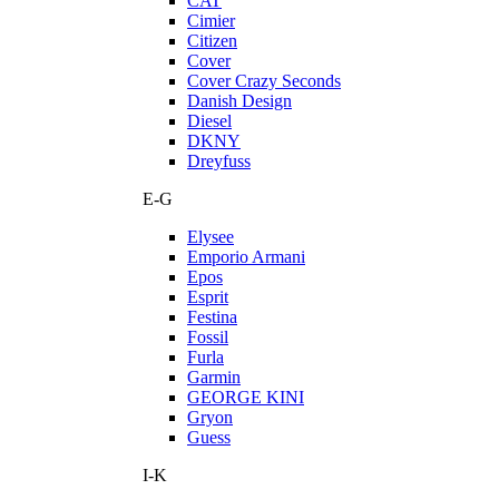
CAT
Cimier
Citizen
Cover
Cover Crazy Seconds
Danish Design
Diesel
DKNY
Dreyfuss
E-G
Elysee
Emporio Armani
Epos
Esprit
Festina
Fossil
Furla
Garmin
GEORGE KINI
Gryon
Guess
I-K