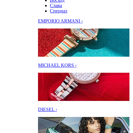
Восход
Слава
Спецназ
EMPORIO ARMANI ›
MICHAEL KORS ›
DIESEL ›