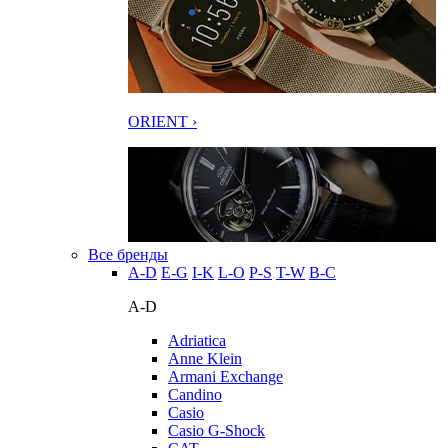
ORIENT ›
Все бренды
A-D
E-G
I-K
L-O
P-S
T-W
В-С
A-D
Adriatica
Anne Klein
Armani Exchange
Candino
Casio
Casio G-Shock