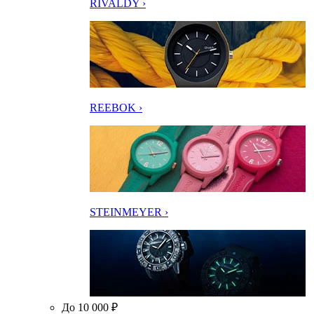
RIVALDY ›
REEBOK ›
STEINMEYER ›
До 10 000 ₽