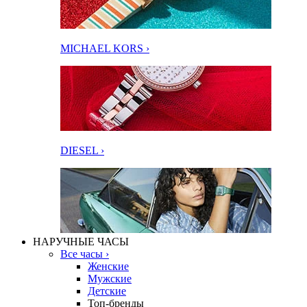
MICHAEL KORS ›
DIESEL ›
НАРУЧНЫЕ ЧАСЫ
Все часы ›
Женские
Мужские
Детские
Топ-бренды