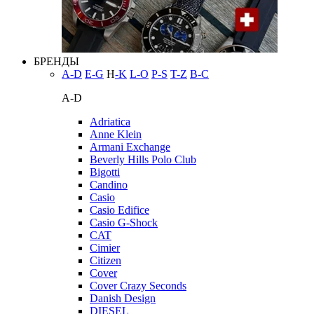
БРЕНДЫ
A-D
E-G
H
-K
L-O
P-S
T-Z
В-С
A-D
Adriatica
Anne Klein
Armani Exchange
Beverly Hills Polo Club
Bigotti
Candino
Casio
Casio Edifice
Casio G-Shock
CAT
Cimier
Citizen
Cover
Cover Crazy Seconds
Danish Design
DIESEL