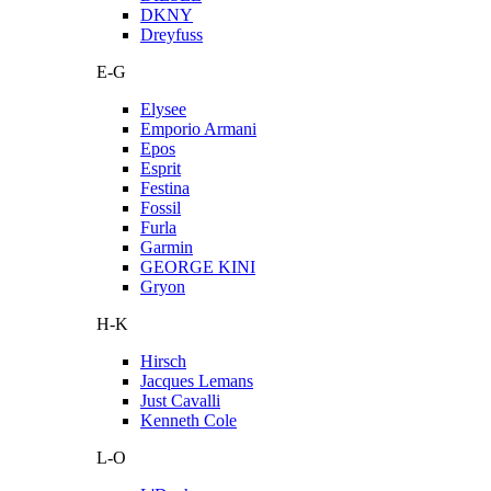
DKNY
Dreyfuss
E-G
Elysee
Emporio Armani
Epos
Esprit
Festina
Fossil
Furla
Garmin
GEORGE KINI
Gryon
H-K
Hirsch
Jacques Lemans
Just Cavalli
Kenneth Cole
L-O