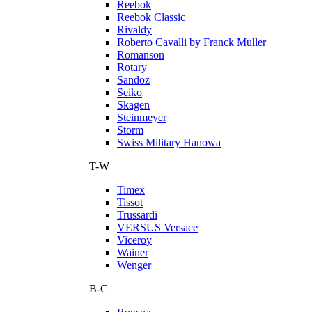
Reebok
Reebok Classic
Rivaldy
Roberto Cavalli by Franck Muller
Romanson
Rotary
Sandoz
Seiko
Skagen
Steinmeyer
Storm
Swiss Military Hanowa
T-W
Timex
Tissot
Trussardi
VERSUS Versace
Viceroy
Wainer
Wenger
В-С