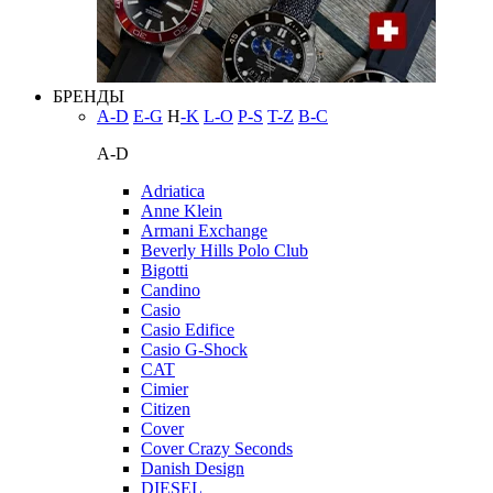
БРЕНДЫ
A-D
E-G
H
-K
L-O
P-S
T-Z
В-С
A-D
Adriatica
Anne Klein
Armani Exchange
Beverly Hills Polo Club
Bigotti
Candino
Casio
Casio Edifice
Casio G-Shock
CAT
Cimier
Citizen
Cover
Cover Crazy Seconds
Danish Design
DIESEL