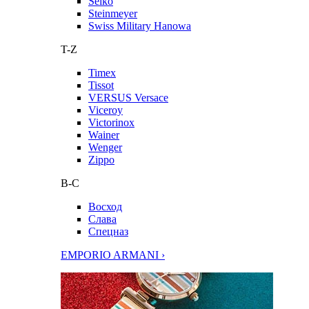
Seiko
Steinmeyer
Swiss Military Hanowa
T-Z
Timex
Tissot
VERSUS Versace
Viceroy
Victorinox
Wainer
Wenger
Zippo
В-С
Восход
Слава
Спецназ
EMPORIO ARMANI ›