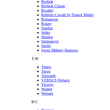
Reebok
Reebok Classic
Rivaldy
Roberto Cavalli by Franck Muller
Romanson
Rotary
Sandoz
Seiko
Skagen
Steinmeyer
Storm
Swiss Military Hanowa
T-W
Timex
Tissot
Trussardi
VERSUS Versace
Viceroy
Wainer
Wenger
В-С