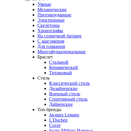
Умные
Механические
Противоударные
Электронные
Скелетоны
Хронографы
На солнечной батарее
С шагомером
Для плавания
Многофункциональные
Браслет
Стальной
Керамический
Титановый
Стиль
Классический стиль
Дизайнерские
Военный стиль
Спортивный стиль
Дайверские
Топ-бренды
Jacques Lemans
L'Duchen
Cover
Swiss Military Hanowa