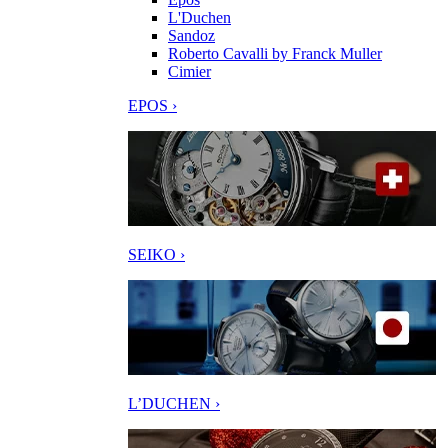
L'Duchen
Sandoz
Roberto Cavalli by Franck Muller
Cimier
EPOS ›
SEIKO ›
L’DUCHEN ›