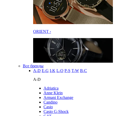
ORIENT ›
Все бренды
A-D
E-G
I-K
L-O
P-S
T-W
В-С
A-D
Adriatica
Anne Klein
Armani Exchange
Candino
Casio
Casio G-Shock