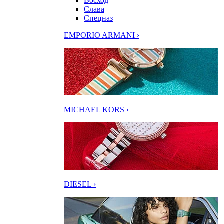
Восход
Слава
Спецназ
EMPORIO ARMANI ›
MICHAEL KORS ›
DIESEL ›