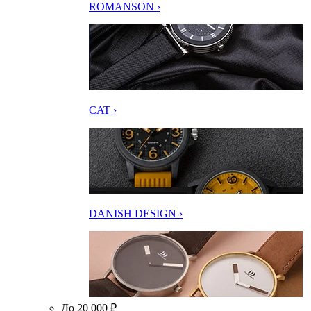
ROMANSON ›
CAT ›
DANISH DESIGN ›
До 20 000 ₽