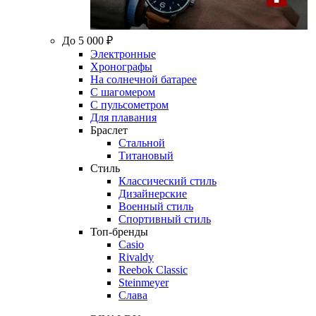
До 5 000 ₽
Электронные
Хронографы
На солнечной батарее
С шагомером
С пульсометром
Для плавания
Браслет
Стальной
Титановый
Стиль
Классический стиль
Дизайнерские
Военный стиль
Спортивный стиль
Топ-бренды
Casio
Rivaldy
Reebok Classic
Steinmeyer
Слава