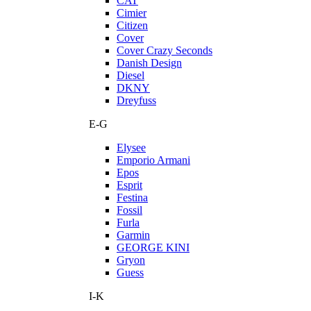
CAT
Cimier
Citizen
Cover
Cover Crazy Seconds
Danish Design
Diesel
DKNY
Dreyfuss
E-G
Elysee
Emporio Armani
Epos
Esprit
Festina
Fossil
Furla
Garmin
GEORGE KINI
Gryon
Guess
I-K