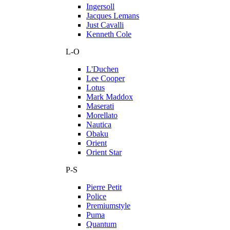
Ingersoll
Jacques Lemans
Just Cavalli
Kenneth Cole
L-O
L'Duchen
Lee Cooper
Lotus
Mark Maddox
Maserati
Morellato
Nautica
Obaku
Orient
Orient Star
P-S
Pierre Petit
Police
Premiumstyle
Puma
Quantum