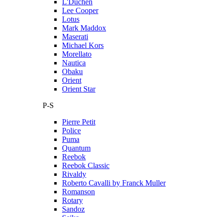
L'Duchen
Lee Cooper
Lotus
Mark Maddox
Maserati
Michael Kors
Morellato
Nautica
Obaku
Orient
Orient Star
P-S
Pierre Petit
Police
Puma
Quantum
Reebok
Reebok Classic
Rivaldy
Roberto Cavalli by Franck Muller
Romanson
Rotary
Sandoz