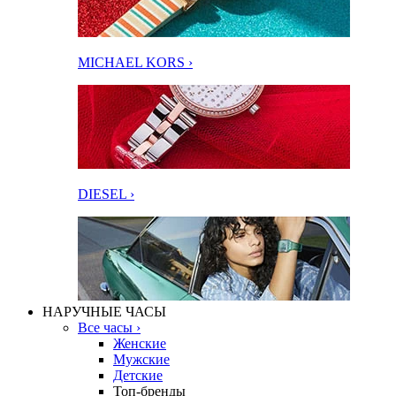
MICHAEL KORS ›
DIESEL ›
НАРУЧНЫЕ ЧАСЫ
Все часы ›
Женские
Мужские
Детские
Топ-бренды