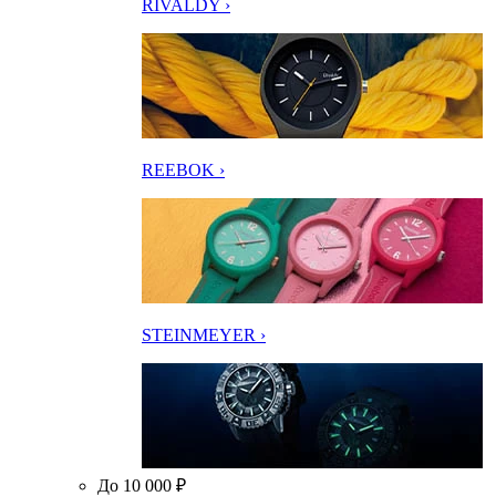
RIVALDY ›
REEBOK ›
STEINMEYER ›
До 10 000 ₽