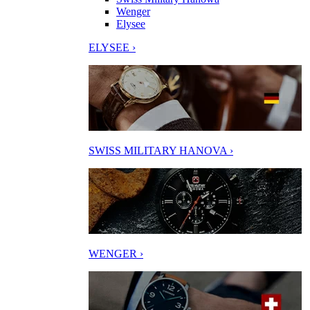
Wenger
Elysee
ELYSEE ›
SWISS MILITARY HANOVA ›
WENGER ›