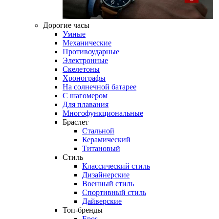
Дорогие часы
Умные
Механические
Противоударные
Электронные
Скелетоны
Хронографы
На солнечной батарее
С шагомером
Для плавания
Многофункциональные
Браслет
Стальной
Керамический
Титановый
Стиль
Классический стиль
Дизайнерские
Военный стиль
Спортивный стиль
Дайверские
Топ-бренды
Epos