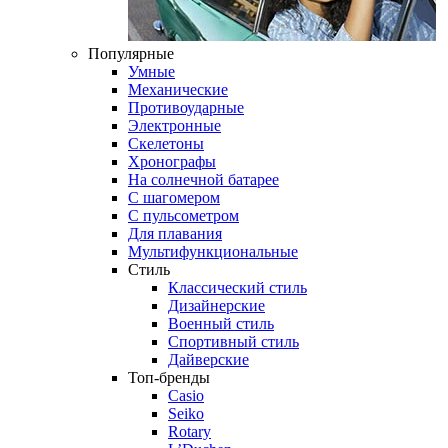
Популярные
Умные
Механические
Противоударные
Электронные
Скелетоны
Хронографы
На солнечной батарее
С шагомером
С пульсометром
Для плавания
Мультифункциональные
Стиль
Классический стиль
Дизайнерские
Военный стиль
Спортивный стиль
Дайверские
Топ-бренды
Casio
Seiko
Rotary