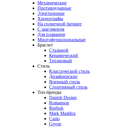
Механические
Противоударные
Электронные
Хронографы
На солнечной батарее
С шагомером
Для плавания
Многофункциональные
Браслет
Стальной
Керамический
Титановый
Стиль
Классический стиль
Дизайнерские
Военный стиль
Спортивный стиль
Топ-бренды
Danish Design
Romanson
Reebok
Mark Maddox
Casio
Gryon