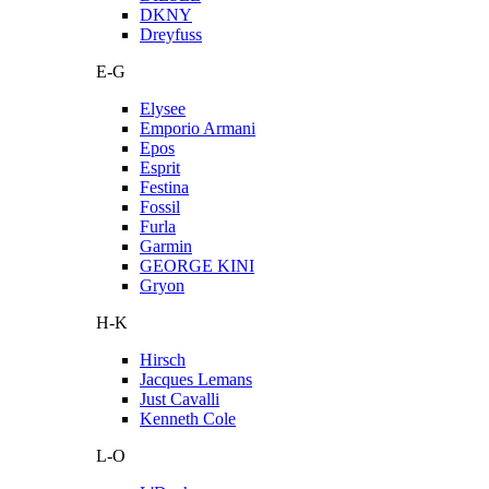
DKNY
Dreyfuss
E-G
Elysee
Emporio Armani
Epos
Esprit
Festina
Fossil
Furla
Garmin
GEORGE KINI
Gryon
H-K
Hirsch
Jacques Lemans
Just Cavalli
Kenneth Cole
L-O