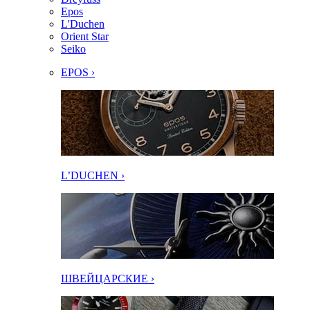
Epos
L'Duchen
Orient Star
Seiko
EPOS ›
L’DUCHEN ›
ШВЕЙЦАРСКИЕ ›