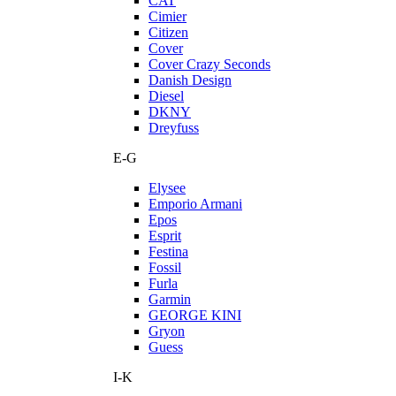
CAT
Cimier
Citizen
Cover
Cover Crazy Seconds
Danish Design
Diesel
DKNY
Dreyfuss
E-G
Elysee
Emporio Armani
Epos
Esprit
Festina
Fossil
Furla
Garmin
GEORGE KINI
Gryon
Guess
I-K