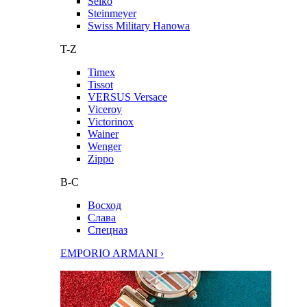
Seiko
Steinmeyer
Swiss Military Hanowa
T-Z
Timex
Tissot
VERSUS Versace
Viceroy
Victorinox
Wainer
Wenger
Zippo
В-С
Восход
Слава
Спецназ
EMPORIO ARMANI ›