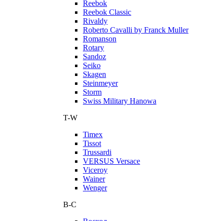
Reebok
Reebok Classic
Rivaldy
Roberto Cavalli by Franck Muller
Romanson
Rotary
Sandoz
Seiko
Skagen
Steinmeyer
Storm
Swiss Military Hanowa
T-W
Timex
Tissot
Trussardi
VERSUS Versace
Viceroy
Wainer
Wenger
В-С