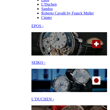
L'Duchen
Sandoz
Roberto Cavalli by Franck Muller
Cimier
EPOS ›
SEIKO ›
L’DUCHEN ›