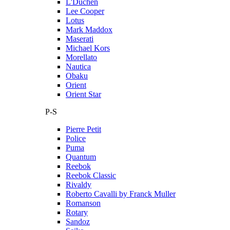
L'Duchen
Lee Cooper
Lotus
Mark Maddox
Maserati
Michael Kors
Morellato
Nautica
Obaku
Orient
Orient Star
P-S
Pierre Petit
Police
Puma
Quantum
Reebok
Reebok Classic
Rivaldy
Roberto Cavalli by Franck Muller
Romanson
Rotary
Sandoz