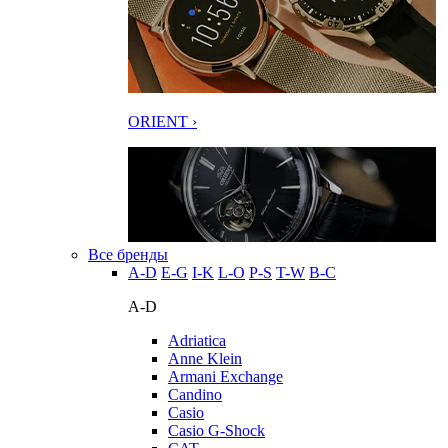
ORIENT ›
Все бренды
A-D
E-G
I-K
L-O
P-S
T-W
В-С
A-D
Adriatica
Anne Klein
Armani Exchange
Candino
Casio
Casio G-Shock