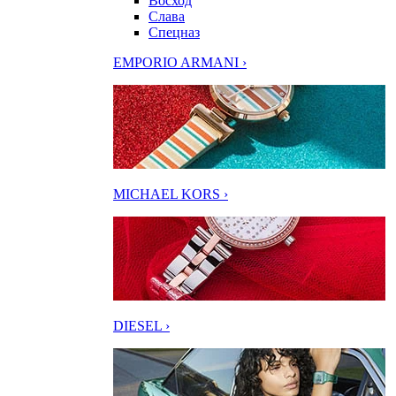
Восход
Слава
Спецназ
EMPORIO ARMANI ›
MICHAEL KORS ›
DIESEL ›