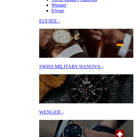
Wenger
Elysee
ELYSEE ›
SWISS MILITARY HANOVA ›
WENGER ›