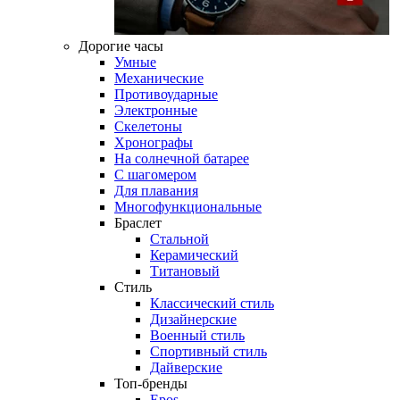
Дорогие часы
Умные
Механические
Противоударные
Электронные
Скелетоны
Хронографы
На солнечной батарее
С шагомером
Для плавания
Многофункциональные
Браслет
Стальной
Керамический
Титановый
Стиль
Классический стиль
Дизайнерские
Военный стиль
Спортивный стиль
Дайверские
Топ-бренды
Epos