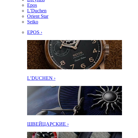
Epos
L'Duchen
Orient Star
Seiko
EPOS ›
L’DUCHEN ›
ШВЕЙЦАРСКИЕ ›