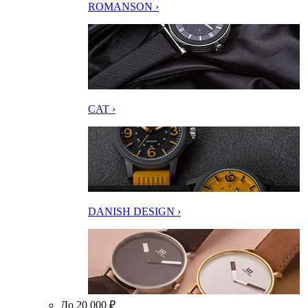
ROMANSON ›
CAT ›
DANISH DESIGN ›
До 20 000 ₽