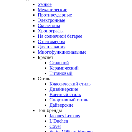
Умные
Механические
Противоударные
Электронные
Скелетоны
Хронографы
На солнечной батарее
С шагомером
Для плавания
Многофункциональные
Браслет
Стальной
Керамический
Титановый
Стиль
Классический стиль
Дизайнерские
Военный стиль
Спортивный стиль
Дайверские
Топ-бренды
Jacques Lemans
L'Duchen
Cover
Swiss Military Hanowa