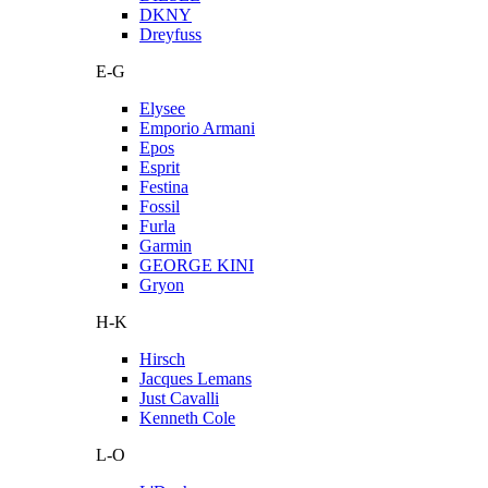
DKNY
Dreyfuss
E-G
Elysee
Emporio Armani
Epos
Esprit
Festina
Fossil
Furla
Garmin
GEORGE KINI
Gryon
H-K
Hirsch
Jacques Lemans
Just Cavalli
Kenneth Cole
L-O