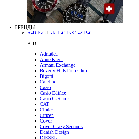
БРЕНДЫ
A-D
E-G
H
-K
L-O
P-S
T-Z
В-С
A-D
Adriatica
Anne Klein
Armani Exchange
Beverly Hills Polo Club
Bigotti
Candino
Casio
Casio Edifice
Casio G-Shock
CAT
Cimier
Citizen
Cover
Cover Crazy Seconds
Danish Design
DIESEL