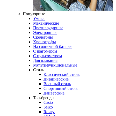
Популярные
Умные
Механические
Противоударные
Электронные
Скелетоны
Хронографы
На солнечной батарее
С шагомером
С пульсометром
Для плавания
Мультифункциональные
Стиль
Классический стиль
Дизайнерские
Военный стиль
Спортивный стиль
Дайверские
Топ-бренды
Casio
Seiko
Rotary