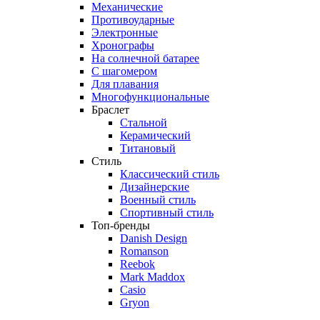
Механические
Противоударные
Электронные
Хронографы
На солнечной батарее
С шагомером
Для плавания
Многофункциональные
Браслет
Стальной
Керамический
Титановый
Стиль
Классический стиль
Дизайнерские
Военный стиль
Спортивный стиль
Топ-бренды
Danish Design
Romanson
Reebok
Mark Maddox
Casio
Gryon