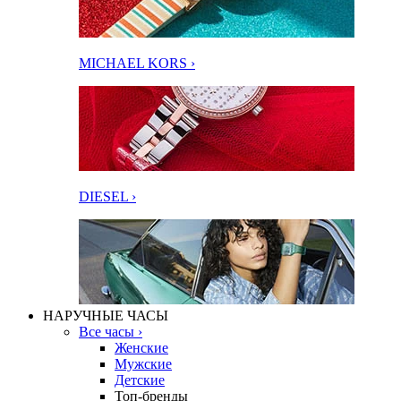
MICHAEL KORS ›
DIESEL ›
НАРУЧНЫЕ ЧАСЫ
Все часы ›
Женские
Мужские
Детские
Топ-бренды