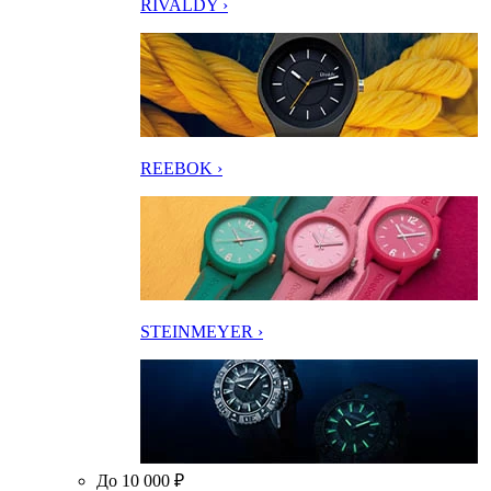
RIVALDY ›
REEBOK ›
STEINMEYER ›
До 10 000 ₽