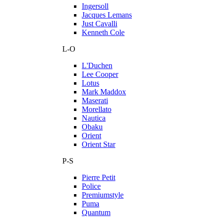
Ingersoll
Jacques Lemans
Just Cavalli
Kenneth Cole
L-O
L'Duchen
Lee Cooper
Lotus
Mark Maddox
Maserati
Morellato
Nautica
Obaku
Orient
Orient Star
P-S
Pierre Petit
Police
Premiumstyle
Puma
Quantum