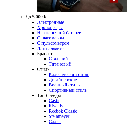
До 5 000 ₽
Электронные
Хронографы
На солнечной батарее
С шагомером
С пульсометром
Для плавания
Браслет
Стальной
Титановый
Стиль
Классический стиль
Дизайнерские
Военный стиль
Спортивный стиль
Топ-бренды
Casio
Rivaldy
Reebok Classic
Steinmeyer
Слава