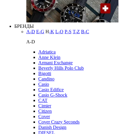
БРЕНДЫ
A-D
E-G
H
-K
L-O
P-S
T-Z
В-С
A-D
Adriatica
Anne Klein
Armani Exchange
Beverly Hills Polo Club
Bigotti
Candino
Casio
Casio Edifice
Casio G-Shock
CAT
Cimier
Citizen
Cover
Cover Crazy Seconds
Danish Design
DIESEL