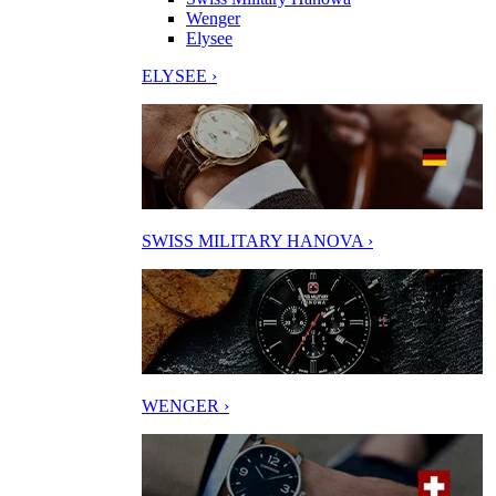
Wenger
Elysee
ELYSEE ›
SWISS MILITARY HANOVA ›
WENGER ›