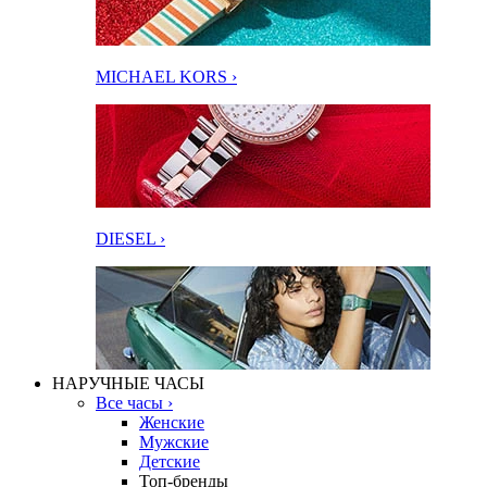
MICHAEL KORS ›
DIESEL ›
НАРУЧНЫЕ ЧАСЫ
Все часы ›
Женские
Мужские
Детские
Топ-бренды