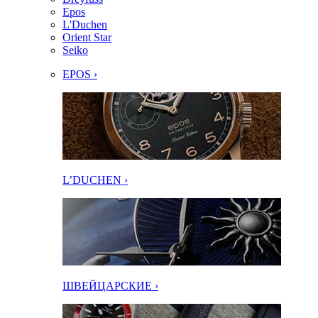
Epos
L'Duchen
Orient Star
Seiko
EPOS ›
L’DUCHEN ›
ШВЕЙЦАРСКИЕ ›