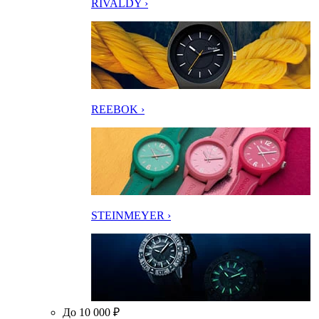
RIVALDY ›
REEBOK ›
STEINMEYER ›
До 10 000 ₽