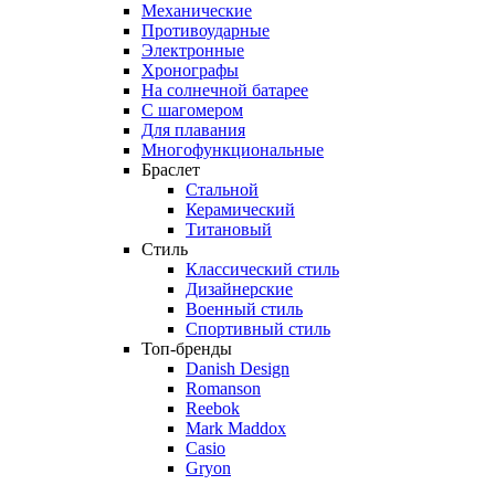
Механические
Противоударные
Электронные
Хронографы
На солнечной батарее
С шагомером
Для плавания
Многофункциональные
Браслет
Стальной
Керамический
Титановый
Стиль
Классический стиль
Дизайнерские
Военный стиль
Спортивный стиль
Топ-бренды
Danish Design
Romanson
Reebok
Mark Maddox
Casio
Gryon