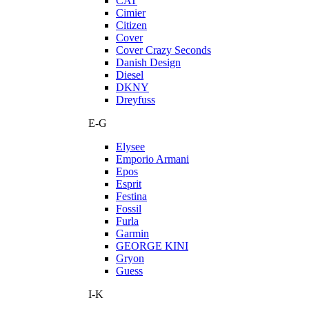
CAT
Cimier
Citizen
Cover
Cover Crazy Seconds
Danish Design
Diesel
DKNY
Dreyfuss
E-G
Elysee
Emporio Armani
Epos
Esprit
Festina
Fossil
Furla
Garmin
GEORGE KINI
Gryon
Guess
I-K