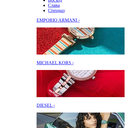
Восход
Слава
Спецназ
EMPORIO ARMANI ›
MICHAEL KORS ›
DIESEL ›