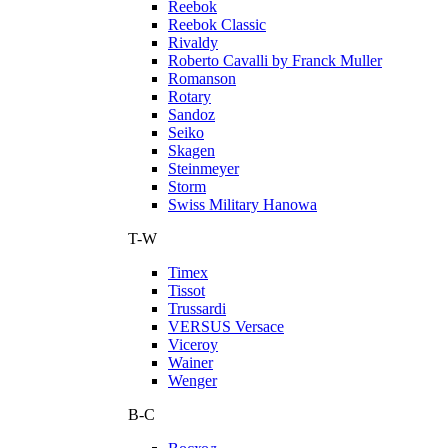
Reebok
Reebok Classic
Rivaldy
Roberto Cavalli by Franck Muller
Romanson
Rotary
Sandoz
Seiko
Skagen
Steinmeyer
Storm
Swiss Military Hanowa
T-W
Timex
Tissot
Trussardi
VERSUS Versace
Viceroy
Wainer
Wenger
В-С