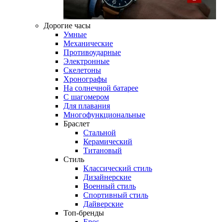
Дорогие часы
Умные
Механические
Противоударные
Электронные
Скелетоны
Хронографы
На солнечной батарее
С шагомером
Для плавания
Многофункциональные
Браслет
Стальной
Керамический
Титановый
Стиль
Классический стиль
Дизайнерские
Военный стиль
Спортивный стиль
Дайверские
Топ-бренды
Epos