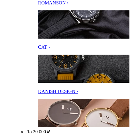
ROMANSON ›
CAT ›
DANISH DESIGN ›
До 20 000 ₽