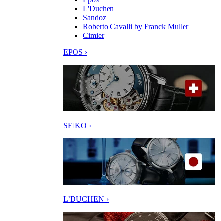
L'Duchen
Sandoz
Roberto Cavalli by Franck Muller
Cimier
EPOS ›
SEIKO ›
L’DUCHEN ›