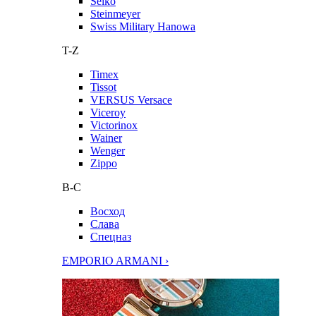
Seiko
Steinmeyer
Swiss Military Hanowa
T-Z
Timex
Tissot
VERSUS Versace
Viceroy
Victorinox
Wainer
Wenger
Zippo
В-С
Восход
Слава
Спецназ
EMPORIO ARMANI ›