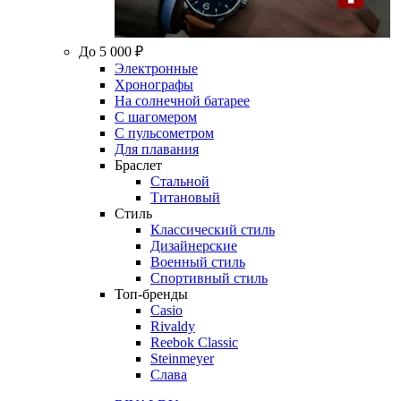
До 5 000 ₽
Электронные
Хронографы
На солнечной батарее
С шагомером
С пульсометром
Для плавания
Браслет
Стальной
Титановый
Стиль
Классический стиль
Дизайнерские
Военный стиль
Спортивный стиль
Топ-бренды
Casio
Rivaldy
Reebok Classic
Steinmeyer
Слава