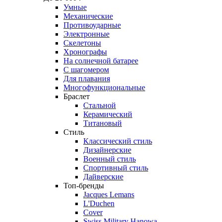
Умные
Механические
Противоударные
Электронные
Скелетоны
Хронографы
На солнечной батарее
С шагомером
Для плавания
Многофункциональные
Браслет
Стальной
Керамический
Титановый
Стиль
Классический стиль
Дизайнерские
Военный стиль
Спортивный стиль
Дайверские
Топ-бренды
Jacques Lemans
L'Duchen
Cover
Swiss Military Hanowa