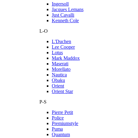
Ingersoll
Jacques Lemans
Just Cavalli
Kenneth Cole
L-O
L'Duchen
Lee Cooper
Lotus
Mark Maddox
Maserati
Morellato
Nautica
Obaku
Orient
Orient Star
P-S
Pierre Petit
Police
Premiumstyle
Puma
Quantum