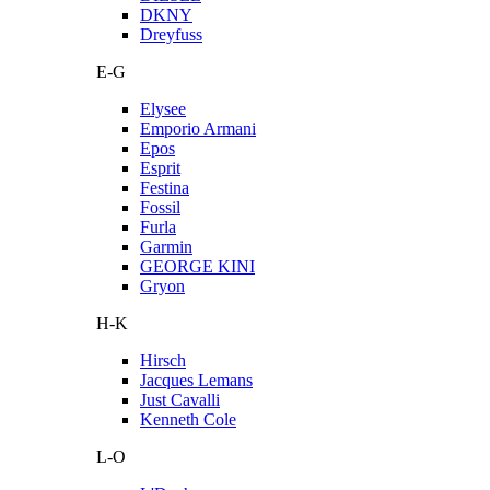
DKNY
Dreyfuss
E-G
Elysee
Emporio Armani
Epos
Esprit
Festina
Fossil
Furla
Garmin
GEORGE KINI
Gryon
H-K
Hirsch
Jacques Lemans
Just Cavalli
Kenneth Cole
L-O