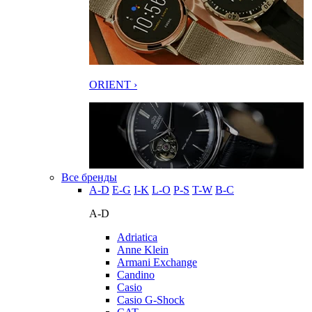
ORIENT ›
Все бренды
A-D
E-G
I-K
L-O
P-S
T-W
В-С
A-D
Adriatica
Anne Klein
Armani Exchange
Candino
Casio
Casio G-Shock