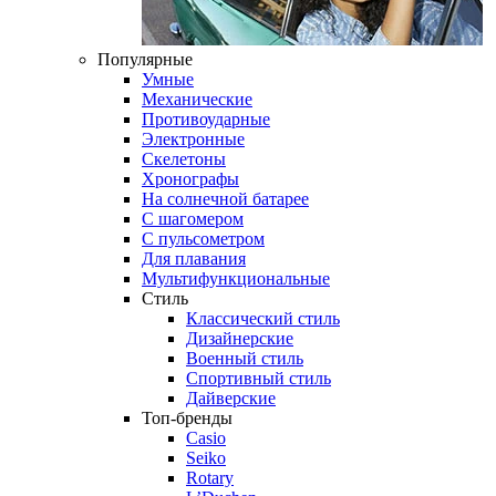
Популярные
Умные
Механические
Противоударные
Электронные
Скелетоны
Хронографы
На солнечной батарее
С шагомером
С пульсометром
Для плавания
Мультифункциональные
Стиль
Классический стиль
Дизайнерские
Военный стиль
Спортивный стиль
Дайверские
Топ-бренды
Casio
Seiko
Rotary