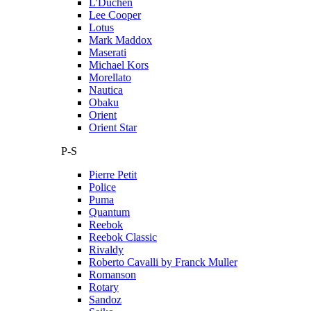
L'Duchen
Lee Cooper
Lotus
Mark Maddox
Maserati
Michael Kors
Morellato
Nautica
Obaku
Orient
Orient Star
P-S
Pierre Petit
Police
Puma
Quantum
Reebok
Reebok Classic
Rivaldy
Roberto Cavalli by Franck Muller
Romanson
Rotary
Sandoz