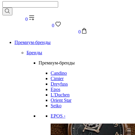
0
0
0
Премиум-бренды
Бренды
Премиум-бренды
Candino
Cimier
Dreyfuss
Epos
L'Duchen
Orient Star
Seiko
EPOS ›