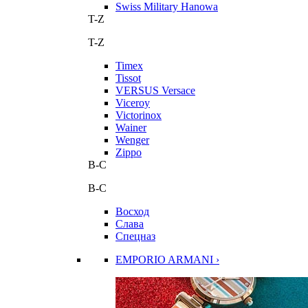
Swiss Military Hanowa
T-Z
T-Z
Timex
Tissot
VERSUS Versace
Viceroy
Victorinox
Wainer
Wenger
Zippo
В-С
В-С
Восход
Слава
Спецназ
EMPORIO ARMANI ›