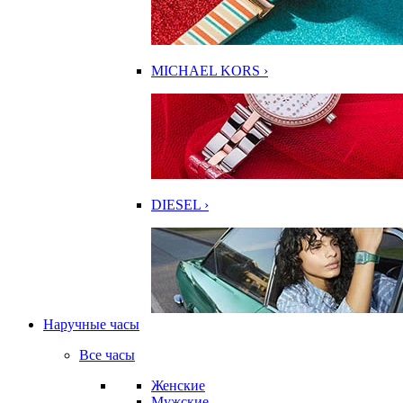
MICHAEL KORS ›
DIESEL ›
Наручные часы
Все часы
Женские
Мужские