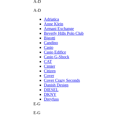
A-D
A-D
Adriatica
Anne Klein
Armani Exchange
Beverly Hills Polo Club
Bigotti
Candino
Casio
Casio Edifice
Casio G-Shock
CAT
Cimier
Citizen
Cover
Cover Crazy Seconds
Danish Design
DIESEL
DKNY
Dreyfuss
E-G
E-G