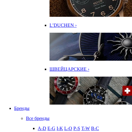
L’DUCHEN ›
ШВЕЙЦАРСКИЕ ›
Бренды
Все бренды
A-D
E-G
I-K
L-O
P-S
T-W
В-С