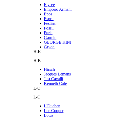
Elysee
Emporio Armani
Epos
Esprit
Festina
Fossil
Furla
Garmin
GEORGE KINI
Gryon
H-K
H-K
Hirsch
Jacques Lemans
Just Cavalli
Kenneth Cole
L-O
L-O
L'Duchen
Lee Cooper
Lotus