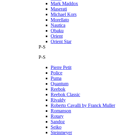
Mark Maddox
Maserati
Michael Kors
Morellato
Nautica
Obaku
Orient
Orient Star
P-S
P-S
Pierre Petit
Police
Puma
Quantum
Reebok
Reebok Classic
Rivaldy
Roberto Cavalli by Franck Muller
Romanson
Rotary
Sandoz
Seiko
Steinmeyer