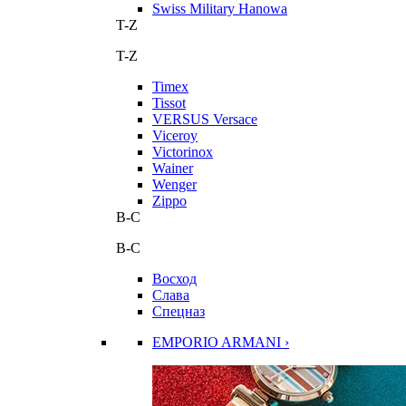
Swiss Military Hanowa
T-Z
T-Z
Timex
Tissot
VERSUS Versace
Viceroy
Victorinox
Wainer
Wenger
Zippo
В-С
В-С
Восход
Слава
Спецназ
EMPORIO ARMANI ›