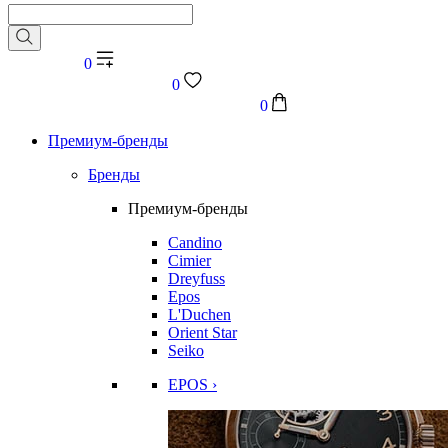
0
0
0
Премиум-бренды
Бренды
Премиум-бренды
Candino
Cimier
Dreyfuss
Epos
L'Duchen
Orient Star
Seiko
EPOS ›