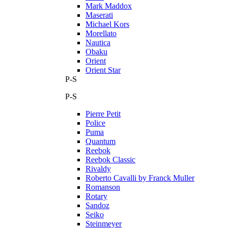
Mark Maddox
Maserati
Michael Kors
Morellato
Nautica
Obaku
Orient
Orient Star
P-S
P-S
Pierre Petit
Police
Puma
Quantum
Reebok
Reebok Classic
Rivaldy
Roberto Cavalli by Franck Muller
Romanson
Rotary
Sandoz
Seiko
Steinmeyer