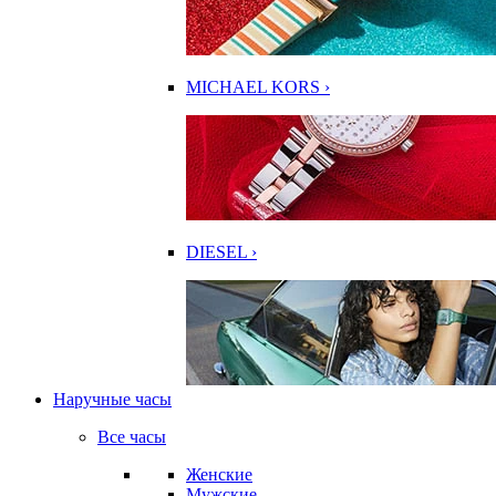
MICHAEL KORS ›
DIESEL ›
Наручные часы
Все часы
Женские
Мужские