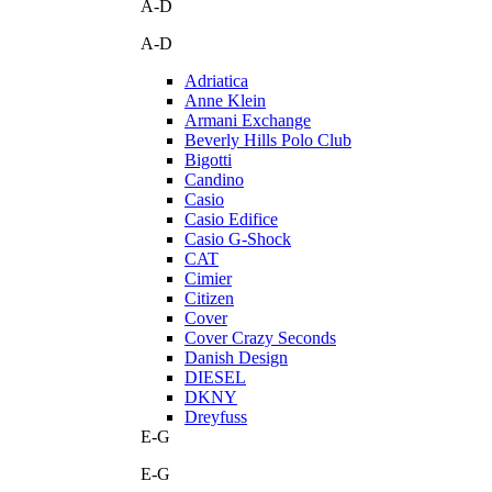
A-D
A-D
Adriatica
Anne Klein
Armani Exchange
Beverly Hills Polo Club
Bigotti
Candino
Casio
Casio Edifice
Casio G-Shock
CAT
Cimier
Citizen
Cover
Cover Crazy Seconds
Danish Design
DIESEL
DKNY
Dreyfuss
E-G
E-G