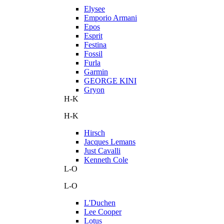
Elysee
Emporio Armani
Epos
Esprit
Festina
Fossil
Furla
Garmin
GEORGE KINI
Gryon
H-K
H-K
Hirsch
Jacques Lemans
Just Cavalli
Kenneth Cole
L-O
L-O
L'Duchen
Lee Cooper
Lotus