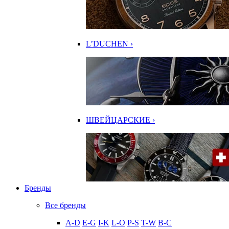
L’DUCHEN ›
ШВЕЙЦАРСКИЕ ›
Бренды
Все бренды
A-D
E-G
I-K
L-O
P-S
T-W
В-С