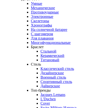
Умные
Механические
Противоударные
Электронные
Скелетоны
Хронографы
На солнечной батарее
С шагомером
Для плавания
Многофункциональные
Браслет
Стальной
Керамический
Титановый
Стиль
Классический стиль
Дизайнерские
Военный стиль
Спортивный стиль
Дайверские
Топ-бренды
Jacques Lemans
L'Duchen
Cover
Swiss Military Hanowa