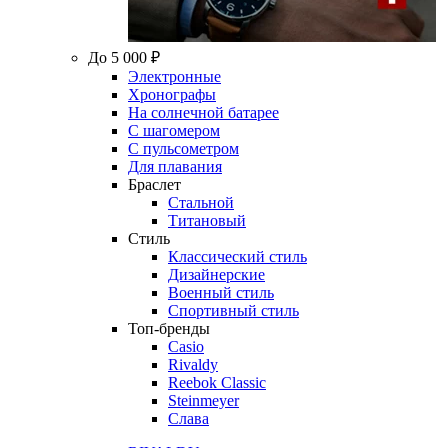
До 5 000 ₽
Электронные
Хронографы
На солнечной батарее
С шагомером
С пульсометром
Для плавания
Браслет
Стальной
Титановый
Стиль
Классический стиль
Дизайнерские
Военный стиль
Спортивный стиль
Топ-бренды
Casio
Rivaldy
Reebok Classic
Steinmeyer
Слава