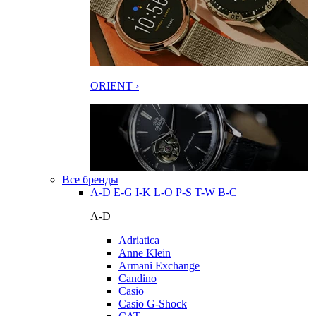
ORIENT ›
Все бренды
A-D
E-G
I-K
L-O
P-S
T-W
В-С
A-D
Adriatica
Anne Klein
Armani Exchange
Candino
Casio
Casio G-Shock