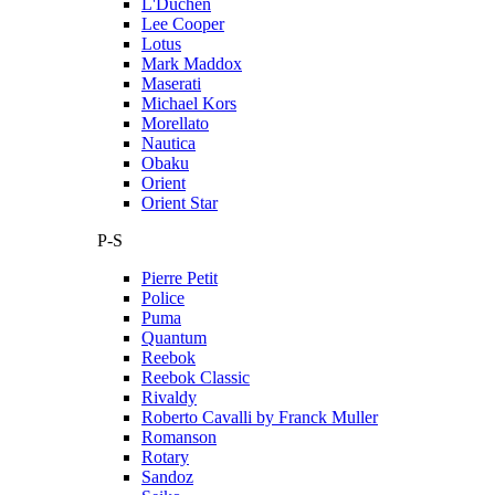
L'Duchen
Lee Cooper
Lotus
Mark Maddox
Maserati
Michael Kors
Morellato
Nautica
Obaku
Orient
Orient Star
P-S
Pierre Petit
Police
Puma
Quantum
Reebok
Reebok Classic
Rivaldy
Roberto Cavalli by Franck Muller
Romanson
Rotary
Sandoz