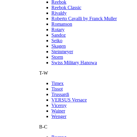
Reebok
Reebok Classic
Rivaldy
Roberto Cavalli by Franck Muller
Romanson
Rotary
Sandoz
Seiko
Skagen
Steinmeyer
Storm
Swiss Military Hanowa
T-W
Timex
Tissot
Trussardi
VERSUS Versace
Viceroy
Wainer
Wenger
В-С