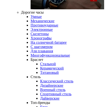
Дорогие часы
Умные
Механические
Противоударные
Электронные
Скелетоны
Хронографы
На солнечной батарее
С шагомером
Для плавания
Многофункциональные
Браслет
Стальной
Керамический
Титановый
Стиль
Классический стиль
Дизайнерские
Военный стиль
Спортивный стиль
Дайверские
Топ-бренды
Epos