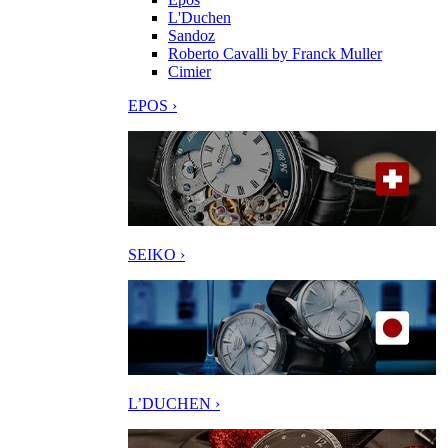
L'Duchen
Sandoz
Roberto Cavalli by Franck Muller
Cimier
EPOS ›
SEIKO ›
L’DUCHEN ›