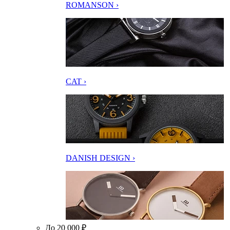
ROMANSON ›
CAT ›
DANISH DESIGN ›
До 20 000 ₽