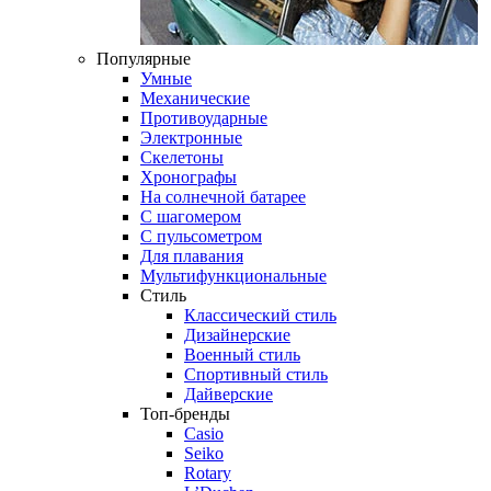
Популярные
Умные
Механические
Противоударные
Электронные
Скелетоны
Хронографы
На солнечной батарее
С шагомером
С пульсометром
Для плавания
Мультифункциональные
Стиль
Классический стиль
Дизайнерские
Военный стиль
Спортивный стиль
Дайверские
Топ-бренды
Casio
Seiko
Rotary