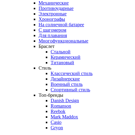
Механические
Противоударные
Электронные
Хронографы
На солнечной батарее
С шагомером
Для плавания
Многофункциональные
Браслет
Стальной
Керамический
Титановый
Стиль
Классический стиль
Дизайнерские
Военный стиль
Спортивный стиль
Топ-бренды
Danish Design
Romanson
Reebok
Mark Maddox
Casio
Gryon