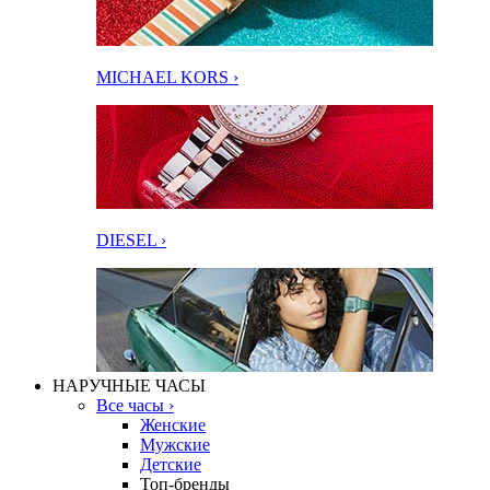
MICHAEL KORS ›
DIESEL ›
НАРУЧНЫЕ ЧАСЫ
Все часы ›
Женские
Мужские
Детские
Топ-бренды