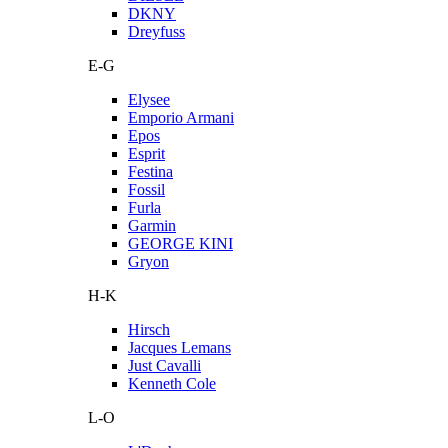
DKNY
Dreyfuss
E-G
Elysee
Emporio Armani
Epos
Esprit
Festina
Fossil
Furla
Garmin
GEORGE KINI
Gryon
H-K
Hirsch
Jacques Lemans
Just Cavalli
Kenneth Cole
L-O