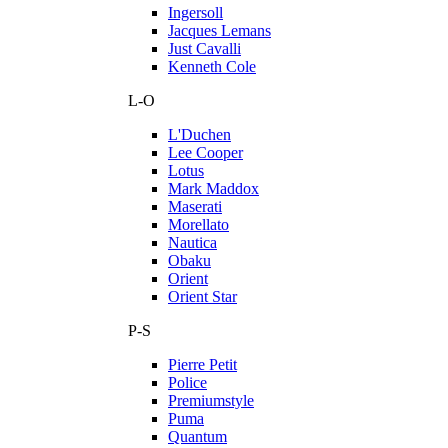
Ingersoll
Jacques Lemans
Just Cavalli
Kenneth Cole
L-O
L'Duchen
Lee Cooper
Lotus
Mark Maddox
Maserati
Morellato
Nautica
Obaku
Orient
Orient Star
P-S
Pierre Petit
Police
Premiumstyle
Puma
Quantum