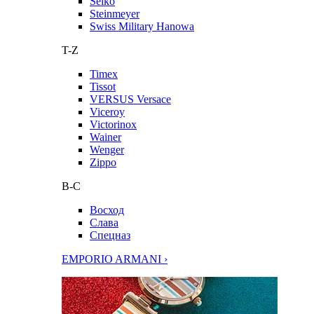
Seiko
Steinmeyer
Swiss Military Hanowa
T-Z
Timex
Tissot
VERSUS Versace
Viceroy
Victorinox
Wainer
Wenger
Zippo
В-С
Восход
Слава
Спецназ
EMPORIO ARMANI ›