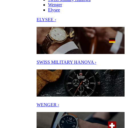
Wenger
Elysee
ELYSEE ›
SWISS MILITARY HANOVA ›
WENGER ›