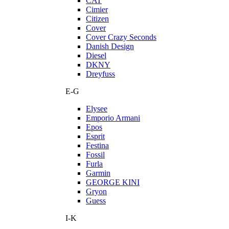
CAT
Cimier
Citizen
Cover
Cover Crazy Seconds
Danish Design
Diesel
DKNY
Dreyfuss
E-G
Elysee
Emporio Armani
Epos
Esprit
Festina
Fossil
Furla
Garmin
GEORGE KINI
Gryon
Guess
I-K