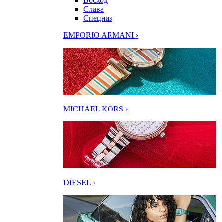
Восход
Слава
Спецназ
EMPORIO ARMANI ›
MICHAEL KORS ›
DIESEL ›