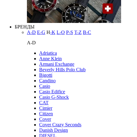
БРЕНДЫ
A-D
E-G
H
-K
L-O
P-S
T-Z
В-С
A-D
Adriatica
Anne Klein
Armani Exchange
Beverly Hills Polo Club
Bigotti
Candino
Casio
Casio Edifice
Casio G-Shock
CAT
Cimier
Citizen
Cover
Cover Crazy Seconds
Danish Design
DIESEL