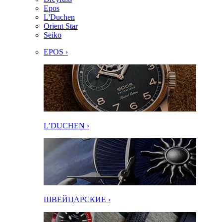
Epos
L'Duchen
Orient Star
Seiko
EPOS ›
L’DUCHEN ›
ШВЕЙЦАРСКИЕ ›