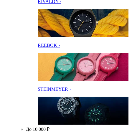
RIVALDY ›
REEBOK ›
STEINMEYER ›
До 10 000 ₽