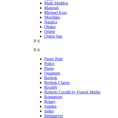
Mark Maddox
Maserati
Michael Kors
Morellato
Nautica
Obaku
Orient
Orient Star
P-S
P-S
Pierre Petit
Police
Puma
Quantum
Reebok
Reebok Classic
Rivaldy
Roberto Cavalli by Franck Muller
Romanson
Rotary
Sandoz
Seiko
Steinmeyer