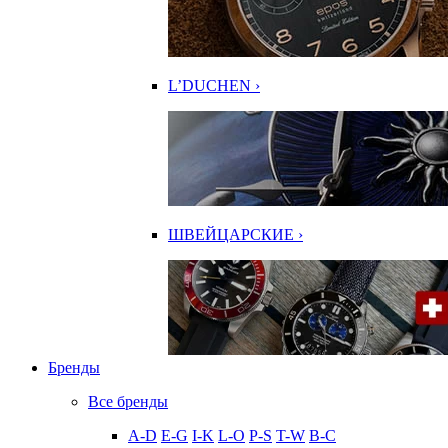
L’DUCHEN ›
ШВЕЙЦАРСКИЕ ›
Бренды
Все бренды
A-D
E-G
I-K
L-O
P-S
T-W
В-С