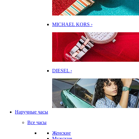
MICHAEL KORS ›
DIESEL ›
Наручные часы
Все часы
Женские
Мужские