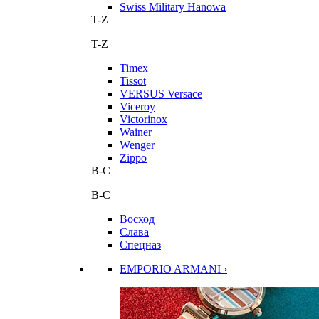
Swiss Military Hanowa
T-Z
T-Z
Timex
Tissot
VERSUS Versace
Viceroy
Victorinox
Wainer
Wenger
Zippo
В-С
В-С
Восход
Слава
Спецназ
EMPORIO ARMANI ›