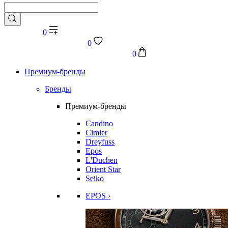
0
0
0
Премиум-бренды
Бренды
Премиум-бренды
Candino
Cimier
Dreyfuss
Epos
L'Duchen
Orient Star
Seiko
EPOS ›