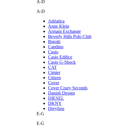
A-D
A-D
Adriatica
Anne Klein
Armani Exchange
Beverly Hills Polo Club
Bigotti
Candino
Casio
Casio Edifice
Casio G-Shock
CAT
Cimier
Citizen
Cover
Cover Crazy Seconds
Danish Design
DIESEL
DKNY
Dreyfuss
E-G
E-G