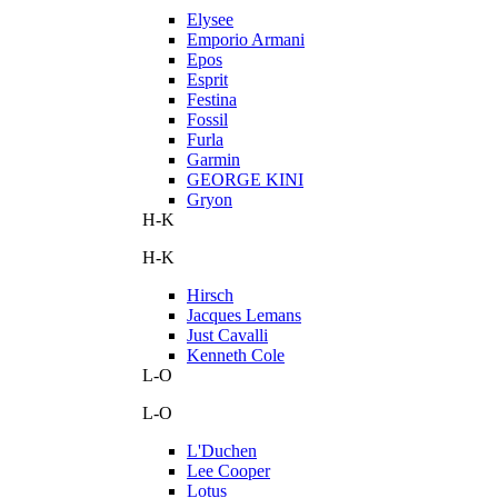
Elysee
Emporio Armani
Epos
Esprit
Festina
Fossil
Furla
Garmin
GEORGE KINI
Gryon
H-K
H-K
Hirsch
Jacques Lemans
Just Cavalli
Kenneth Cole
L-O
L-O
L'Duchen
Lee Cooper
Lotus