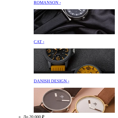
ROMANSON ›
CAT ›
DANISH DESIGN ›
До 20 000 ₽