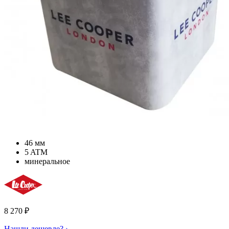
46 мм
5 ATM
минеральное
8 270
₽
Нашли дешевле? ›