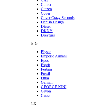
CAT
Cimier
Citizen
Cover
Cover Crazy Seconds
Danish Design
Diesel
DKNY
Dreyfuss
E-G
Elysee
Emporio Armani
Epos
Esprit
Festina
Fossil
Furla
Garmin
GEORGE KINI
Gryon
Guess
I-K