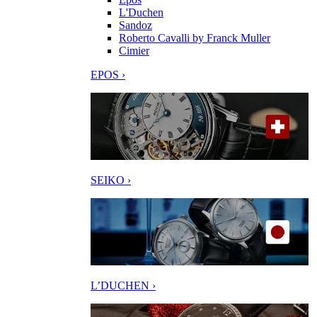
L'Duchen
Sandoz
Roberto Cavalli by Franck Muller
Cimier
EPOS ›
SEIKO ›
L’DUCHEN ›