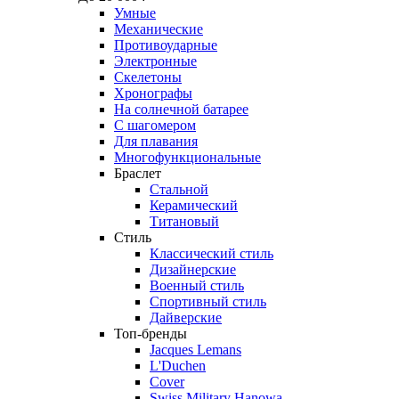
Умные
Механические
Противоударные
Электронные
Скелетоны
Хронографы
На солнечной батарее
С шагомером
Для плавания
Многофункциональные
Браслет
Стальной
Керамический
Титановый
Стиль
Классический стиль
Дизайнерские
Военный стиль
Спортивный стиль
Дайверские
Топ-бренды
Jacques Lemans
L'Duchen
Cover
Swiss Military Hanowa