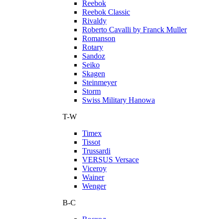
Reebok
Reebok Classic
Rivaldy
Roberto Cavalli by Franck Muller
Romanson
Rotary
Sandoz
Seiko
Skagen
Steinmeyer
Storm
Swiss Military Hanowa
T-W
Timex
Tissot
Trussardi
VERSUS Versace
Viceroy
Wainer
Wenger
В-С