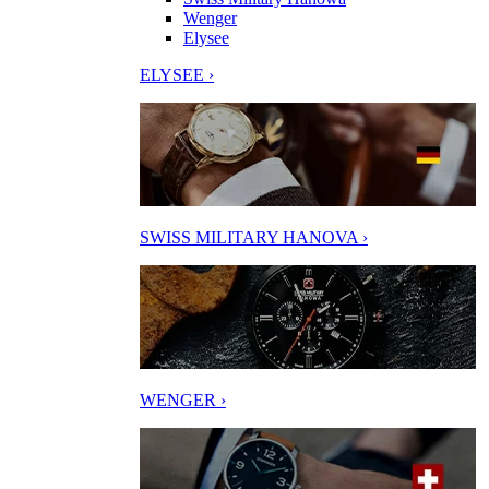
Wenger
Elysee
ELYSEE ›
SWISS MILITARY HANOVA ›
WENGER ›