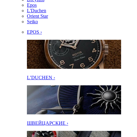
Epos
L'Duchen
Orient Star
Seiko
EPOS ›
L’DUCHEN ›
ШВЕЙЦАРСКИЕ ›