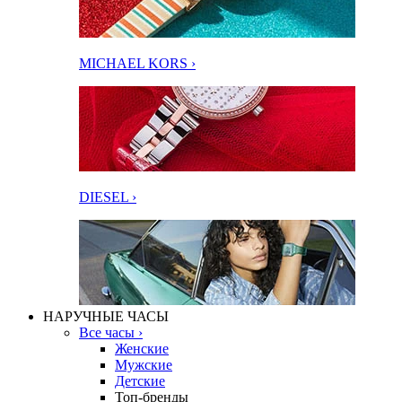
MICHAEL KORS ›
DIESEL ›
НАРУЧНЫЕ ЧАСЫ
Все часы ›
Женские
Мужские
Детские
Топ-бренды