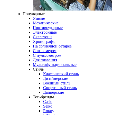
Популярные
Умные
Механические
Противоударные
Электронные
Скелетоны
Хронографы
На солнечной батарее
С шагомером
С пульсометром
Для плавания
Мультифункциональные
Стиль
Классический стиль
Дизайнерские
Военный стиль
Спортивный стиль
Дайверские
Топ-бренды
Casio
Seiko
Rotary