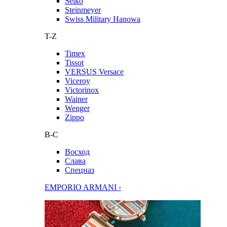
Seiko
Steinmeyer
Swiss Military Hanowa
T-Z
Timex
Tissot
VERSUS Versace
Viceroy
Victorinox
Wainer
Wenger
Zippo
В-С
Восход
Слава
Спецназ
EMPORIO ARMANI ›