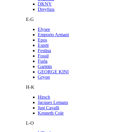
DKNY
Dreyfuss
E-G
Elysee
Emporio Armani
Epos
Esprit
Festina
Fossil
Furla
Garmin
GEORGE KINI
Gryon
H-K
Hirsch
Jacques Lemans
Just Cavalli
Kenneth Cole
L-O