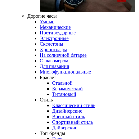
Дорогие часы
Умные
Механические
Противоударные
Электронные
Скелетоны
Хронографы
На солнечной батарее
С шагомером
Для плавания
Многофункциональные
Браслет
Стальной
Керамический
Титановый
Стиль
Классический стиль
Дизайнерские
Военный стиль
Спортивный стиль
Дайверские
Топ-бренды
Epos