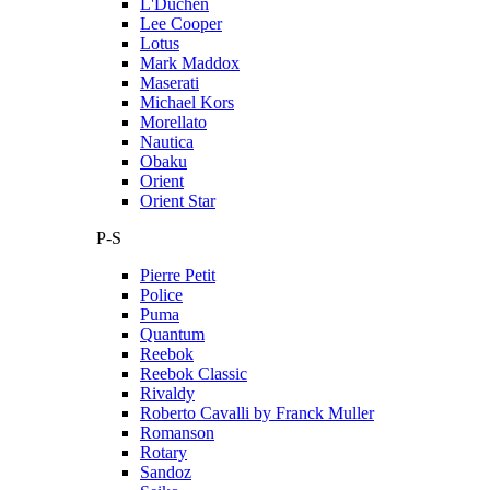
L'Duchen
Lee Cooper
Lotus
Mark Maddox
Maserati
Michael Kors
Morellato
Nautica
Obaku
Orient
Orient Star
P-S
Pierre Petit
Police
Puma
Quantum
Reebok
Reebok Classic
Rivaldy
Roberto Cavalli by Franck Muller
Romanson
Rotary
Sandoz