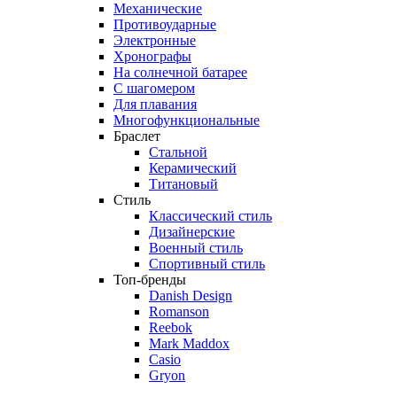
Механические
Противоударные
Электронные
Хронографы
На солнечной батарее
С шагомером
Для плавания
Многофункциональные
Браслет
Стальной
Керамический
Титановый
Стиль
Классический стиль
Дизайнерские
Военный стиль
Спортивный стиль
Топ-бренды
Danish Design
Romanson
Reebok
Mark Maddox
Casio
Gryon