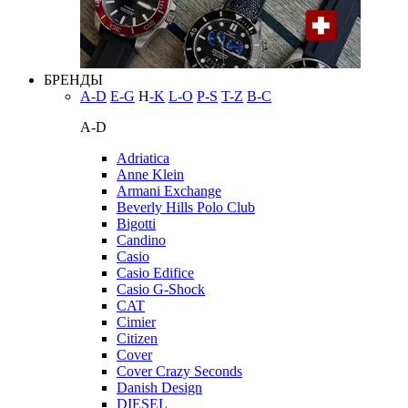
БРЕНДЫ
A-D
E-G
H
-K
L-O
P-S
T-Z
В-С
A-D
Adriatica
Anne Klein
Armani Exchange
Beverly Hills Polo Club
Bigotti
Candino
Casio
Casio Edifice
Casio G-Shock
CAT
Cimier
Citizen
Cover
Cover Crazy Seconds
Danish Design
DIESEL