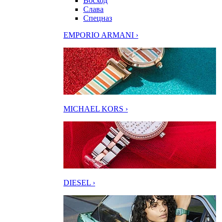
Восход
Слава
Спецназ
EMPORIO ARMANI ›
MICHAEL KORS ›
DIESEL ›