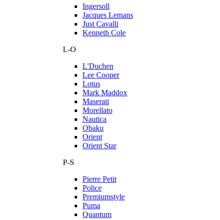
Ingersoll
Jacques Lemans
Just Cavalli
Kenneth Cole
L-O
L'Duchen
Lee Cooper
Lotus
Mark Maddox
Maserati
Morellato
Nautica
Obaku
Orient
Orient Star
P-S
Pierre Petit
Police
Premiumstyle
Puma
Quantum