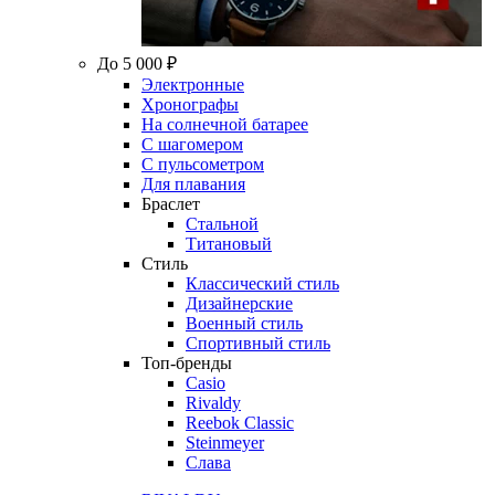
До 5 000 ₽
Электронные
Хронографы
На солнечной батарее
С шагомером
С пульсометром
Для плавания
Браслет
Стальной
Титановый
Стиль
Классический стиль
Дизайнерские
Военный стиль
Спортивный стиль
Топ-бренды
Casio
Rivaldy
Reebok Classic
Steinmeyer
Слава