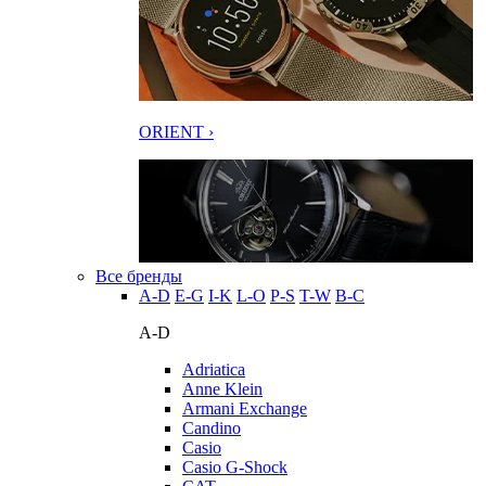
ORIENT ›
Все бренды
A-D
E-G
I-K
L-O
P-S
T-W
В-С
A-D
Adriatica
Anne Klein
Armani Exchange
Candino
Casio
Casio G-Shock