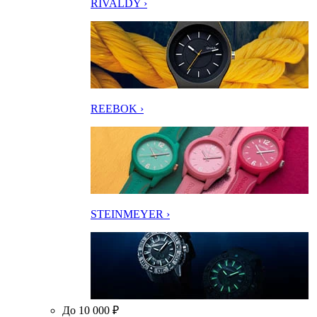
RIVALDY ›
REEBOK ›
STEINMEYER ›
До 10 000 ₽