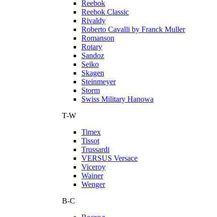
Reebok
Reebok Classic
Rivaldy
Roberto Cavalli by Franck Muller
Romanson
Rotary
Sandoz
Seiko
Skagen
Steinmeyer
Storm
Swiss Military Hanowa
T-W
Timex
Tissot
Trussardi
VERSUS Versace
Viceroy
Wainer
Wenger
В-С