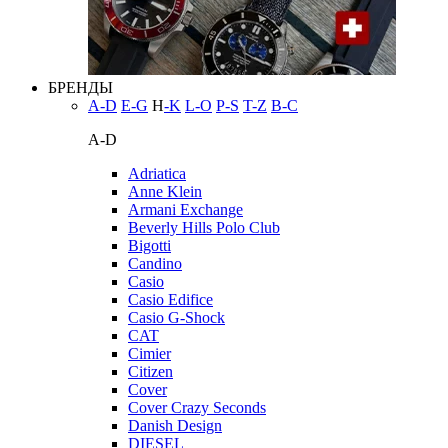
БРЕНДЫ
A-D
E-G
H
-K
L-O
P-S
T-Z
В-С
A-D
Adriatica
Anne Klein
Armani Exchange
Beverly Hills Polo Club
Bigotti
Candino
Casio
Casio Edifice
Casio G-Shock
CAT
Cimier
Citizen
Cover
Cover Crazy Seconds
Danish Design
DIESEL