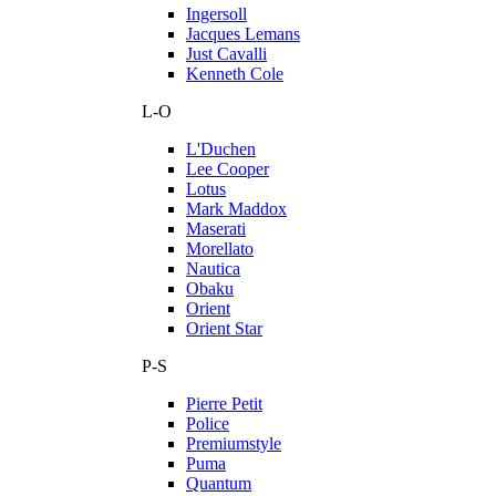
Ingersoll
Jacques Lemans
Just Cavalli
Kenneth Cole
L-O
L'Duchen
Lee Cooper
Lotus
Mark Maddox
Maserati
Morellato
Nautica
Obaku
Orient
Orient Star
P-S
Pierre Petit
Police
Premiumstyle
Puma
Quantum