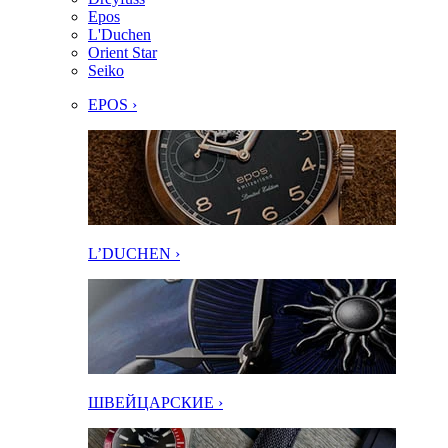
Epos
L'Duchen
Orient Star
Seiko
EPOS ›
L’DUCHEN ›
ШВЕЙЦАРСКИЕ ›