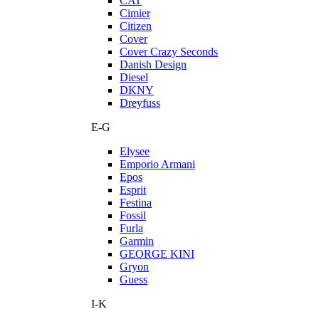
CAT
Cimier
Citizen
Cover
Cover Crazy Seconds
Danish Design
Diesel
DKNY
Dreyfuss
E-G
Elysee
Emporio Armani
Epos
Esprit
Festina
Fossil
Furla
Garmin
GEORGE KINI
Gryon
Guess
I-K