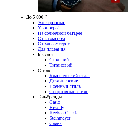
До 5 000 ₽
Электронные
Хронографы
На солнечной батарее
С шагомером
С пульсометром
Для плавания
Браслет
Стальной
Титановый
Стиль
Классический стиль
Дизайнерские
Военный стиль
Спортивный стиль
Топ-бренды
Casio
Rivaldy
Reebok Classic
Steinmeyer
Слава