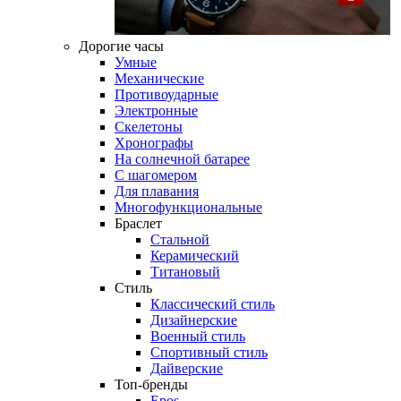
Дорогие часы
Умные
Механические
Противоударные
Электронные
Скелетоны
Хронографы
На солнечной батарее
С шагомером
Для плавания
Многофункциональные
Браслет
Стальной
Керамический
Титановый
Стиль
Классический стиль
Дизайнерские
Военный стиль
Спортивный стиль
Дайверские
Топ-бренды
Epos