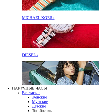
MICHAEL KORS ›
DIESEL ›
НАРУЧНЫЕ ЧАСЫ
Все часы ›
Женские
Мужские
Детские
Топ-бренды