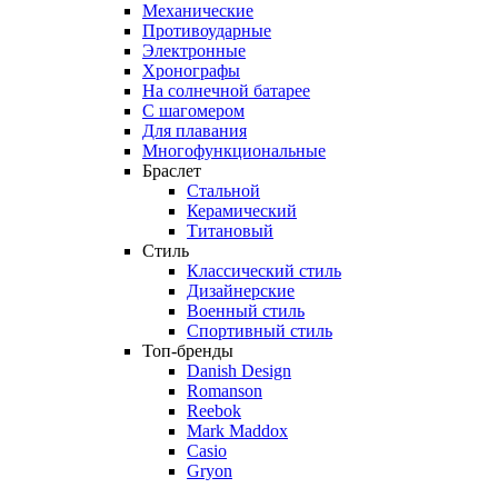
Механические
Противоударные
Электронные
Хронографы
На солнечной батарее
С шагомером
Для плавания
Многофункциональные
Браслет
Стальной
Керамический
Титановый
Стиль
Классический стиль
Дизайнерские
Военный стиль
Спортивный стиль
Топ-бренды
Danish Design
Romanson
Reebok
Mark Maddox
Casio
Gryon