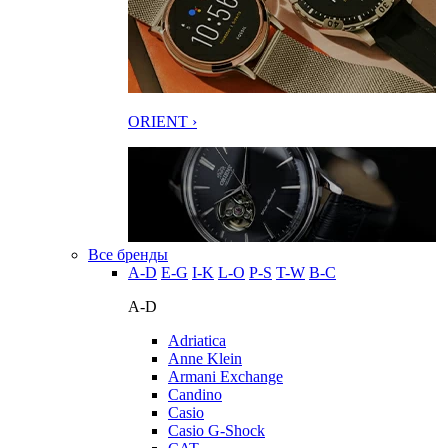
ORIENT ›
Все бренды
A-D
E-G
I-K
L-O
P-S
T-W
В-С
A-D
Adriatica
Anne Klein
Armani Exchange
Candino
Casio
Casio G-Shock