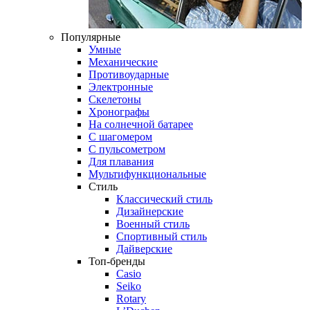
Популярные
Умные
Механические
Противоударные
Электронные
Скелетоны
Хронографы
На солнечной батарее
С шагомером
С пульсометром
Для плавания
Мультифункциональные
Стиль
Классический стиль
Дизайнерские
Военный стиль
Спортивный стиль
Дайверские
Топ-бренды
Casio
Seiko
Rotary