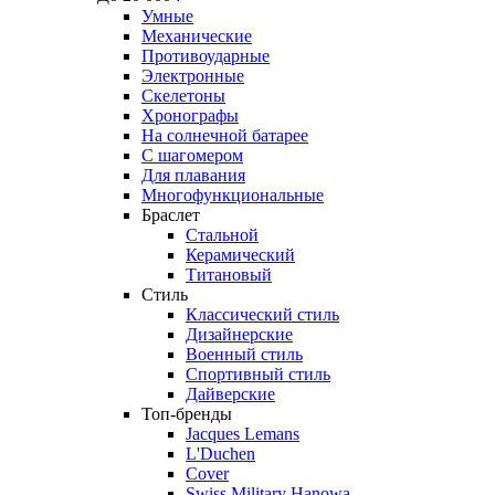
Умные
Механические
Противоударные
Электронные
Скелетоны
Хронографы
На солнечной батарее
С шагомером
Для плавания
Многофункциональные
Браслет
Стальной
Керамический
Титановый
Стиль
Классический стиль
Дизайнерские
Военный стиль
Спортивный стиль
Дайверские
Топ-бренды
Jacques Lemans
L'Duchen
Cover
Swiss Military Hanowa