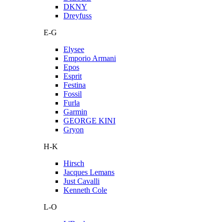
DKNY
Dreyfuss
E-G
Elysee
Emporio Armani
Epos
Esprit
Festina
Fossil
Furla
Garmin
GEORGE KINI
Gryon
H-K
Hirsch
Jacques Lemans
Just Cavalli
Kenneth Cole
L-O