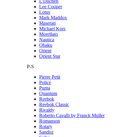
L'Duchen
Lee Cooper
Lotus
Mark Maddox
Maserati
Michael Kors
Morellato
Nautica
Obaku
Orient
Orient Star
P-S
Pierre Petit
Police
Puma
Quantum
Reebok
Reebok Classic
Rivaldy
Roberto Cavalli by Franck Muller
Romanson
Rotary
Sandoz