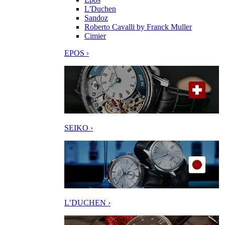
L'Duchen
Sandoz
Roberto Cavalli by Franck Muller
Cimier
EPOS ›
SEIKO ›
L’DUCHEN ›