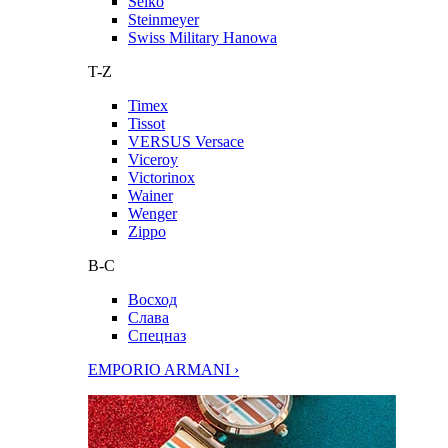
Seiko
Steinmeyer
Swiss Military Hanowa
T-Z
Timex
Tissot
VERSUS Versace
Viceroy
Victorinox
Wainer
Wenger
Zippo
В-С
Восход
Слава
Спецназ
EMPORIO ARMANI ›