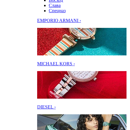
Восход
Слава
Спецназ
EMPORIO ARMANI ›
MICHAEL KORS ›
DIESEL ›