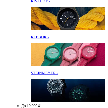
RIVALDY ›
REEBOK ›
STEINMEYER ›
До 10 000 ₽