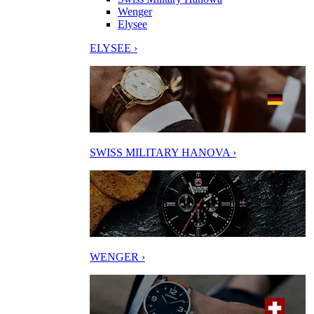
Wenger
Elysee
ELYSEE ›
SWISS MILITARY HANOVA ›
WENGER ›