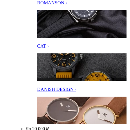
ROMANSON ›
CAT ›
DANISH DESIGN ›
До 20 000 ₽